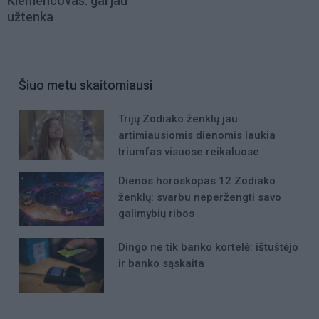
Klemencovas: gal jau
užtenka
Šiuo metu skaitomiausi
Trijų Zodiako ženklų jau
artimiausiomis dienomis laukia
triumfas visuose reikaluose
Dienos horoskopas 12 Zodiako
ženklų: svarbu neperžengti savo
galimybių ribos
Dingo ne tik banko kortelė: ištuštėjo
ir banko sąskaita