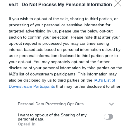
ve.lt -
Do Not Process My Personal Information
If you wish to opt-out of the sale, sharing to third parties, or
processing of your personal or sensitive information for
targeted advertising by us, please use the below opt-out
Kriminalai
Kriminalai
section to confirm your selection. Please note that after your
Sukčiai butus „nuomoja“
Tuneliu į Lietuvą bandę
opt-out request is processed you may continue seeing
ne tik didmiesčiuose:
patekti migrantai užpuolė
interest-based ads based on personal information utilized by
spąstai spendžiami
VSAT pareigūnus
(2)
us or personal information disclosed to third parties prior to
socialiniuose tinkluose
your opt-out. You may separately opt-out of the further
disclosure of your personal information by third parties on the
IAB’s list of downstream participants. This information may
also be disclosed by us to third parties on the
IAB’s List of
Downstream Participants
that may further disclose it to other
third parties.
Personal Data Processing Opt Outs
Kriminalai
Kriminalai
I want to opt-out of the Sharing of my
Prokurorai iš
personal data.
Dingo ne tik banko
eksparlamentarės
Opted In
kortelė: ištuštėjo ir banko
Petrauskienės „čekiukų“