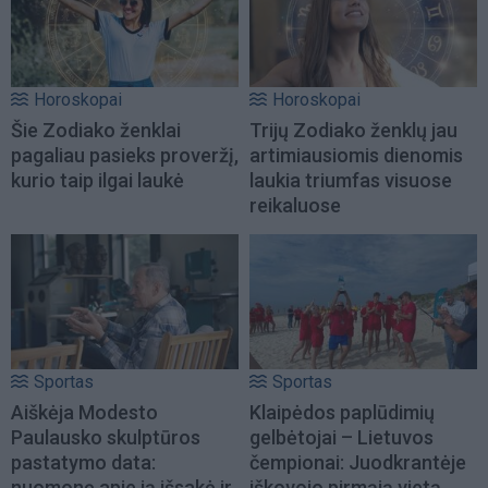
Horoskopai
Horoskopai
Šie Zodiako ženklai
Trijų Zodiako ženklų jau
pagaliau pasieks proveržį,
artimiausiomis dienomis
kurio taip ilgai laukė
laukia triumfas visuose
reikaluose
Sportas
Sportas
Aiškėja Modesto
Klaipėdos paplūdimių
Paulausko skulptūros
gelbėtojai – Lietuvos
pastatymo data:
čempionai: Juodkrantėje
nuomonę apie ją išsakė ir
iškovojo pirmąją vietą