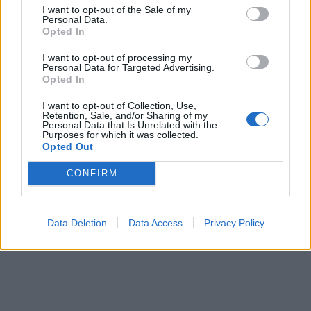
sąskaita
(2)
I want to opt-out of the Sale of my
byloje siekia priteisti 1,7
Personal Data.
tūkst. eurų
(2)
Opted In
I want to opt-out of processing my
Personal Data for Targeted Advertising.
Opted In
I want to opt-out of Collection, Use,
Retention, Sale, and/or Sharing of my
Personal Data that Is Unrelated with the
Purposes for which it was collected.
Kriminalai
Kriminalai
Opted Out
Brandaus amžiaus vyras
Griebė pirmą iš eilės:
CONFIRM
jėgų neteko prie laiptinės:
„pasimovė“ ant netikros
praeiviai pastebėjo per
internetinės svetainės
(1)
vėlai
Data Deletion
Data Access
Privacy Policy