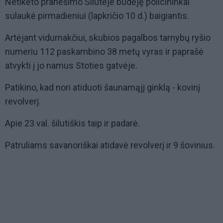
Netikėto pranešimo Šilutėje budėję policininkai
sulaukė pirmadieniui (lapkričio 10 d.) baigiantis.
Artėjant vidurnakčiui, skubios pagalbos tarnybų ryšio
numeriu 112 paskambino 38 metų vyras ir paprašė
atvykti į jo namus Stoties gatvėje.
Patikino, kad nori atiduoti šaunamąjį ginklą - kovinį
revolverį.
Apie 23 val. šilutiškis taip ir padarė.
Patruliams savanoriškai atidavė revolverį ir 9 šovinius.