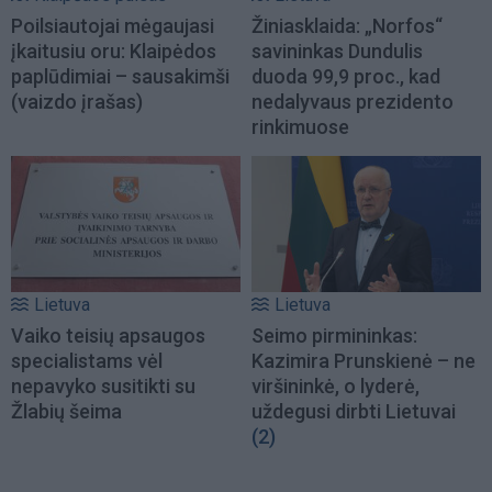
Poilsiautojai mėgaujasi
Žiniasklaida: „Norfos“
įkaitusiu oru: Klaipėdos
savininkas Dundulis
paplūdimiai – sausakimši
duoda 99,9 proc., kad
(vaizdo įrašas)
nedalyvaus prezidento
rinkimuose
Lietuva
Lietuva
Vaiko teisių apsaugos
Seimo pirmininkas:
specialistams vėl
Kazimira Prunskienė – ne
nepavyko susitikti su
viršininkė, o lyderė,
Žlabių šeima
uždegusi dirbti Lietuvai
(2)