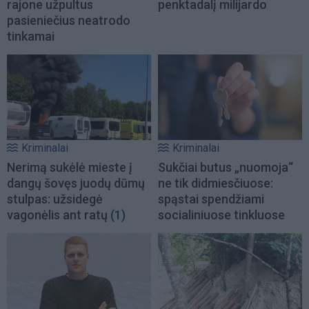
rajone užpultus
penktadalį milijardo
pasieniečius neatrodo
tinkamai
Kriminalai
Kriminalai
Nerimą sukėlė mieste į
Sukčiai butus „nuomoja“
dangų šovęs juodų dūmų
ne tik didmiesčiuose:
stulpas: užsidegė
spąstai spendžiami
vagonėlis ant ratų
(1)
socialiniuose tinkluose