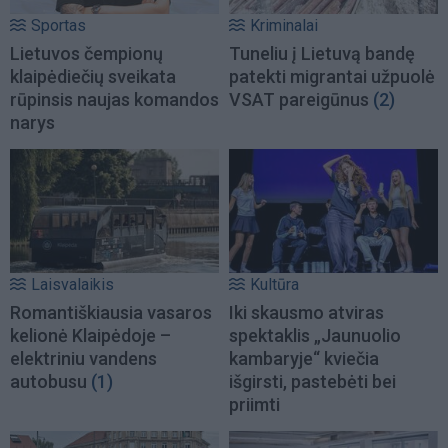
Sportas
Kriminalai
Lietuvos čempionų
Tuneliu į Lietuvą bandę
klaipėdiečių sveikata
patekti migrantai užpuolė
rūpinsis naujas komandos
VSAT pareigūnus
(2)
narys
Laisvalaikis
Kultūra
Romantiškiausia vasaros
Iki skausmo atviras
kelionė Klaipėdoje –
spektaklis „Jaunuolio
elektriniu vandens
kambaryje“ kviečia
autobusu
(1)
išgirsti, pastebėti bei
priimti