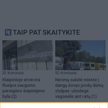
TAIP PAT SKAITYKITE
Kriminalai
Kriminalai
Klaipėdoje atversta
Nerimą sukėlė mieste į
Rusijos saugumo
dangų šovęs juodų dūmų
pareigūno šnipinėjimo
stulpas: užsidegė
byla
(2)
vagonėlis ant ratų
(1)