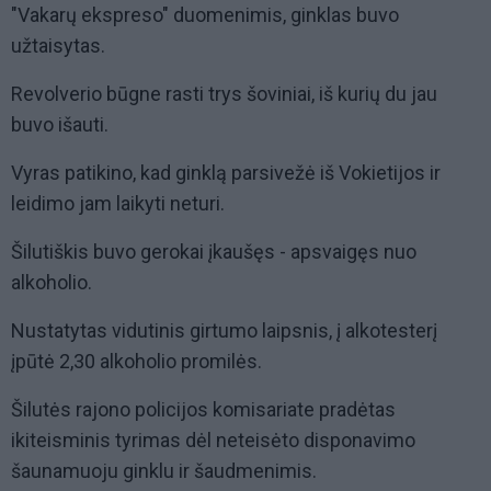
"Vakarų ekspreso" duomenimis, ginklas buvo
užtaisytas.
Revolverio būgne rasti trys šoviniai, iš kurių du jau
buvo išauti.
Vyras patikino, kad ginklą parsivežė iš Vokietijos ir
leidimo jam laikyti neturi.
Šilutiškis buvo gerokai įkaušęs - apsvaigęs nuo
alkoholio.
Nustatytas vidutinis girtumo laipsnis, į alkotesterį
įpūtė 2,30 alkoholio promilės.
Šilutės rajono policijos komisariate pradėtas
ikiteisminis tyrimas dėl neteisėto disponavimo
šaunamuoju ginklu ir šaudmenimis.