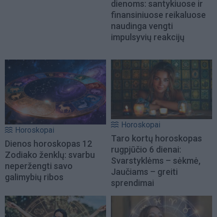
dienoms: santykiuose ir
finansiniuose reikaluose
naudinga vengti
impulsyvių reakcijų
Horoskopai
Horoskopai
Taro kortų horoskopas
Dienos horoskopas 12
rugpjūčio 6 dienai:
Zodiako ženklų: svarbu
Svarstyklėms – sėkmė,
neperžengti savo
Jaučiams – greiti
galimybių ribos
sprendimai