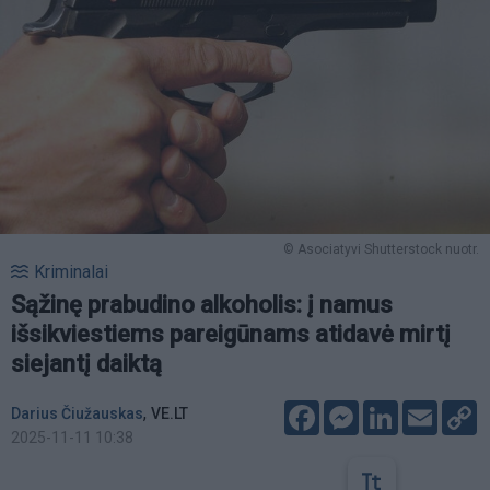
© Asociatyvi Shutterstock nuotr.
Kriminalai
Sąžinę prabudino alkoholis: į namus
išsikviestiems pareigūnams atidavė mirtį
siejantį daiktą
Facebook
Messenger
LinkedIn
Email
C
,
Darius Čiužauskas
VE.LT
L
2025-11-11 10:38