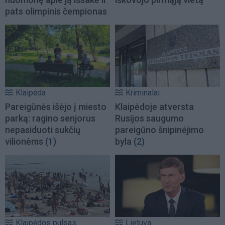
pats olimpinis čempionas
Klaipėda
Kriminalai
Pareigūnės išėjo į miesto
Klaipėdoje atversta
parką: ragino senjorus
Rusijos saugumo
nepasiduoti sukčių
pareigūno šnipinėjimo
vilionėms
(1)
byla
(2)
Klaipėdos pulsas
Lietuva