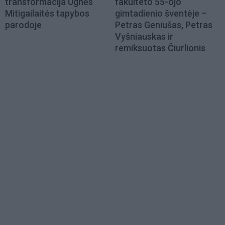
transformacija Ugnės
fakulteto 55-ojo
Mitigailaitės tapybos
gimtadienio šventėje –
parodoje
Petras Geniušas, Petras
Vyšniauskas ir
remiksuotas Čiurlionis
Load
More