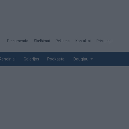
Desktop
Prenumerata
Skelbimai
Reklama
Kontaktai
Prisijungti
menu
top
Renginiai
Galerijos
Podkastai
Daugiau