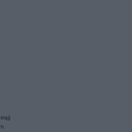
siąjį
 m.