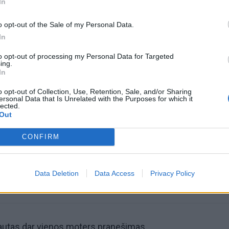
In
o opt-out of the Sale of my Personal Data.
In
to opt-out of processing my Personal Data for Targeted
ing.
In
omiausi
o opt-out of Collection, Use, Retention, Sale, and/or Sharing
ersonal Data that Is Unrelated with the Purposes for which it
lected.
Out
Mirė garsi lietuvių aktorė: „Jos vaidmenys išliks Lietuv
teatro istorijoje“
CONFIRM
Pelių ir žiurkių baubas: kas graužikus gąsdina labiau ne
nuodai
Data Deletion
Data Access
Privacy Policy
autas dar vienos moters pranešimas.