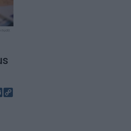
 nuotr.
us
er
kedIn
Email
Copy
Link