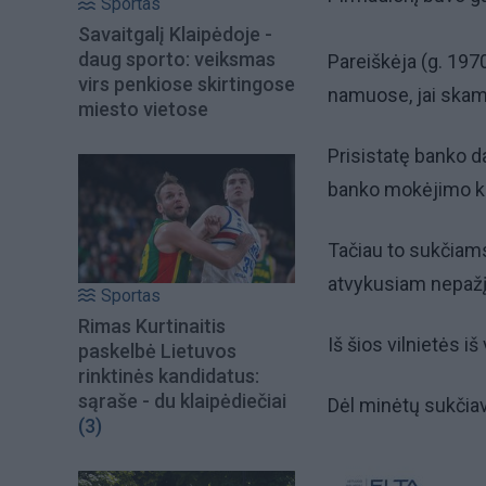
Sportas
Savaitgalį Klaipėdoje -
daug sporto: veiksmas
Pareiškėja (g. 1970 
virs penkiose skirtingose
namuose, jai ska
miesto vietose
Prisistatę banko da
banko mokėjimo kor
Tačiau to sukčiams
atvykusiam nepažįs
Sportas
Rimas Kurtinaitis
Iš šios vilnietės iš
paskelbė Lietuvos
rinktinės kandidatus:
sąraše - du klaipėdiečiai
Dėl minėtų sukčiav
(3)