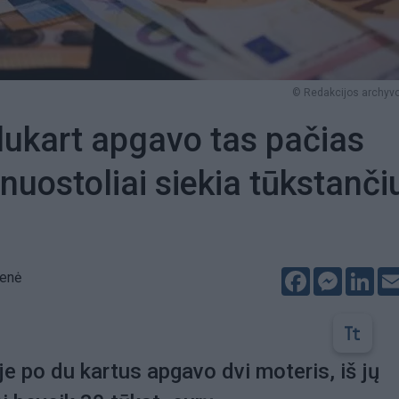
© Redakcijos archyvo
dukart apgavo tas pačias
 nuostoliai siekia tūkstanči
Facebook
Messeng
Lin
ienė
je po du kartus apgavo dvi moteris, iš jų