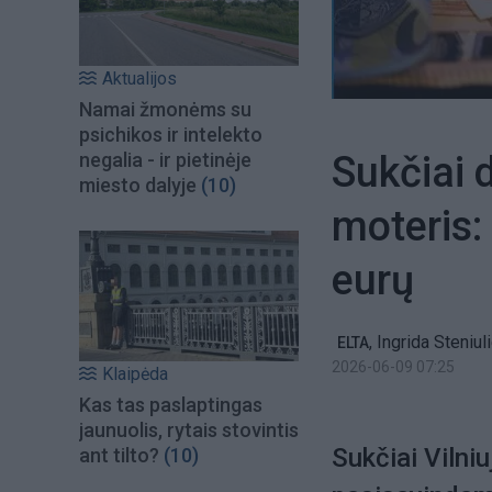
Aktualijos
Namai žmonėms su
psichikos ir intelekto
Sukčiai 
negalia - ir pietinėje
miesto dalyje
(10)
moteris:
eurų
,
Ingrida Steniul
ELTA
2026-06-09 07:25
Klaipėda
Kas tas paslaptingas
jaunuolis, rytais stovintis
Sukčiai Vilniu
ant tilto?
(10)