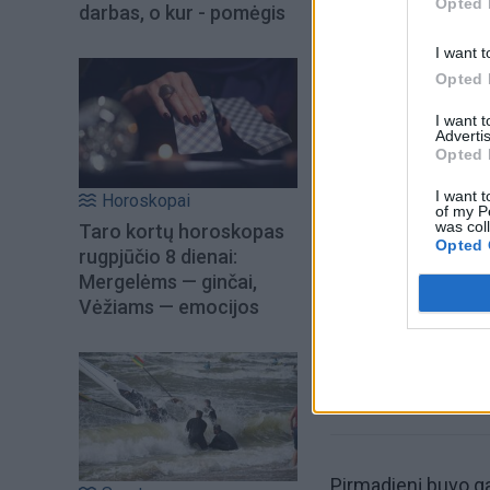
Opted 
darbas, o kur - pomėgis
I want t
Opted 
I want 
Advertis
Opted 
Šiuo metu skait
I want t
Horoskopai
of my P
was col
Taro kortų horoskopas
Opted 
rugpjūčio 8 dienai:
Mergelėms — ginčai,
Vėžiams — emocijos
Pirmadienį buvo g