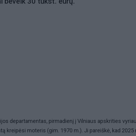
 beveik 30 tūkst. eurų.
jos departamentas, pirmadienį į Vilniaus apskrities vyriau
atą kreipėsi moteris (gim. 1970 m.). Ji pareiškė, kad 2025