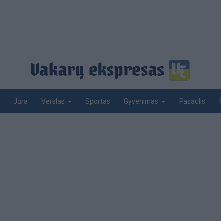
Jūra
Sportas
Pasaulis
Verslas
Gyvenimas