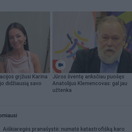
acijos grįžusi Karina
Jūros šventę anksčiau puošęs
jo didžiausią savo
Anatolijus Klemencovas: gal jau
užtenka
omiausi
Aiškiaregės pranašystė: numatė katastrofišką karo