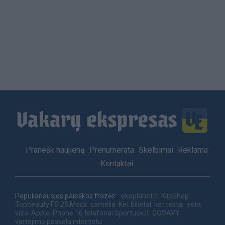
Load
More
Footer
Pranešk naujieną
Prenumerata
Skelbimai
Reklama
menu
Kontaktai
Populiariausios paieškos frazės:
ekoplanet.lt
KlipShop
Topbeauty
FS 25 Mods
camelia
Ket bilietai
ket testai
esta
viza
Apple iPhone 16 telefonai
Sportuok.lt
GOSAVY
vartojimo paskola internetu