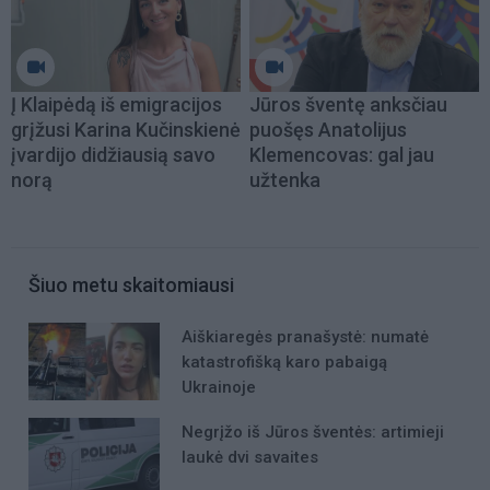
Į Klaipėdą iš emigracijos
Jūros šventę anksčiau
grįžusi Karina Kučinskienė
puošęs Anatolijus
įvardijo didžiausią savo
Klemencovas: gal jau
norą
užtenka
Šiuo metu skaitomiausi
Aiškiaregės pranašystė: numatė
katastrofišką karo pabaigą
Ukrainoje
Negrįžo iš Jūros šventės: artimieji
laukė dvi savaites