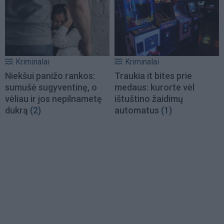
Kriminalai
Kriminalai
Niekšui panižo rankos:
Traukia it bites prie
sumušė sugyventinę, o
medaus: kurorte vėl
vėliau ir jos nepilnametę
ištuštino žaidimų
dukrą
(2)
automatus
(1)