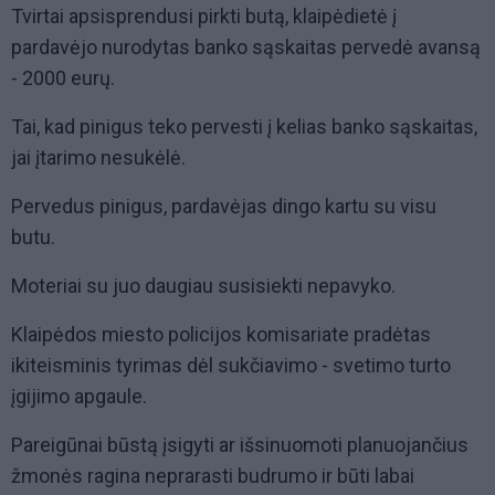
Tvirtai apsisprendusi pirkti butą, klaipėdietė į
pardavėjo nurodytas banko sąskaitas pervedė avansą
- 2000 eurų.
Tai, kad pinigus teko pervesti į kelias banko sąskaitas,
jai įtarimo nesukėlė.
Pervedus pinigus, pardavėjas dingo kartu su visu
butu.
Moteriai su juo daugiau susisiekti nepavyko.
Klaipėdos miesto policijos komisariate pradėtas
ikiteisminis tyrimas dėl sukčiavimo - svetimo turto
įgijimo apgaule.
Pareigūnai būstą įsigyti ar išsinuomoti planuojančius
žmonės ragina neprarasti budrumo ir būti labai