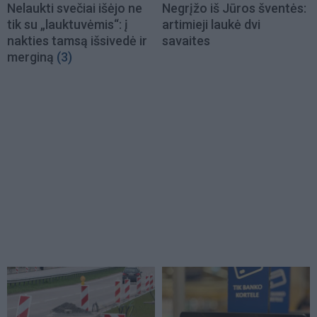
Nelaukti svečiai išėjo ne
Negrįžo iš Jūros šventės:
tik su „lauktuvėmis“: į
artimieji laukė dvi
nakties tamsą išsivedė ir
savaites
merginą
(3)