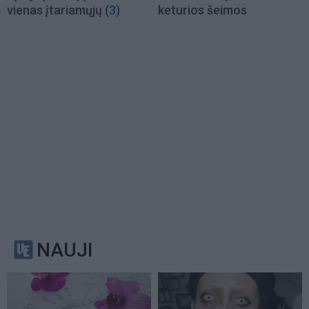
vienas įtariamųjų
(3)
keturios šeimos
NAUJI