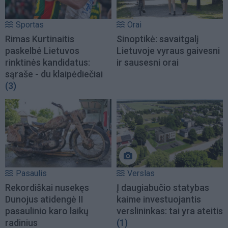
Sportas
Orai
Rimas Kurtinaitis
Sinoptikė: savaitgalį
paskelbė Lietuvos
Lietuvoje vyraus gaivesni
rinktinės kandidatus:
ir sausesni orai
sąraše - du klaipėdiečiai
(3)
Pasaulis
Verslas
Rekordiškai nusekęs
Į daugiabučio statybas
Dunojus atidengė II
kaime investuojantis
pasaulinio karo laikų
verslininkas: tai yra ateitis
radinius
(1)