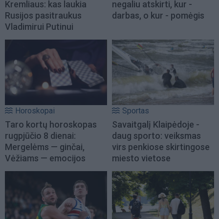
Kremliaus: kas laukia
negaliu atskirti, kur -
Rusijos pasitraukus
darbas, o kur - pomėgis
Vladimirui Putinui
Horoskopai
Sportas
Taro kortų horoskopas
Savaitgalį Klaipėdoje -
rugpjūčio 8 dienai:
daug sporto: veiksmas
Mergelėms — ginčai,
virs penkiose skirtingose
Vėžiams — emocijos
miesto vietose