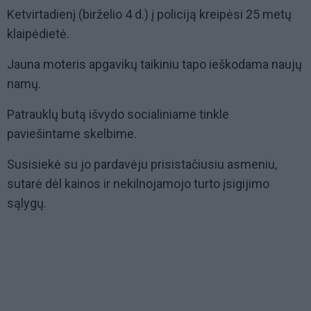
Ketvirtadienį (birželio 4 d.) į policiją kreipėsi 25 metų
klaipėdietė.
Jauna moteris apgavikų taikiniu tapo ieškodama naujų
namų.
Patrauklų butą išvydo socialiniame tinkle
paviešintame skelbime.
Susisiekė su jo pardavėju prisistačiusiu asmeniu,
sutarė dėl kainos ir nekilnojamojo turto įsigijimo
sąlygų.