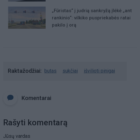
„Fūristas“ į judrią sankryžą įlėkė „ant
rankinio“: vilkiko puspriekabės ratai
pakilo į orą
Raktažodžiai
butas
sukčiai
išvilioti pinigai
Komentarai
Rašyti komentarą
Jūsų vardas