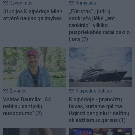
Gyvenimas
Kriminalai
Studijos Klaipėdoje Miah
„Fūristas“ į judrią
atvėrė naujas galimybes
sankryžą įlėkė „ant
rankinio“: vilkiko
puspriekabės ratai pakilo
į orą
(7)
Žmonės
Klaipėdos pulsas
Vaidas Baumila: „Aš
Klaipėdoje - prancūzų
nebijau santykių
laivas, kuriame galima
nuobodumo"
(2)
išgirsti banginių ir delfinų
skleidžiamus garsus
(1)