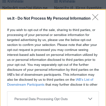
Kriminalai
Kriminalai
Nelaukti svečiai išėjo ne
Negrįžo iš Jūros šventės:
tik su „lauktuvėmis“: į
artimieji laukė dvi
ve.lt -
Do Not Process My Personal Information
nakties tamsą išsivedė ir
savaites
merginą
(3)
If you wish to opt-out of the sale, sharing to third parties, or
processing of your personal or sensitive information for
targeted advertising by us, please use the below opt-out
section to confirm your selection. Please note that after your
opt-out request is processed you may continue seeing
interest-based ads based on personal information utilized by
us or personal information disclosed to third parties prior to
your opt-out. You may separately opt-out of the further
Kriminalai
Kriminalai
disclosure of your personal information by third parties on the
Dviem Klaipėdos
„Fūristas“ į judrią
IAB’s list of downstream participants. This information may
gimnazistams už kanapių
sankryžą įlėkė „ant
also be disclosed by us to third parties on the
IAB’s List of
pagrobimą ir platinimą –
rankinio“: vilkiko
Downstream Participants
that may further disclose it to other
lygtinis laisvės atėmimas
puspriekabės ratai pakilo
third parties.
į orą
(7)
Personal Data Processing Opt Outs