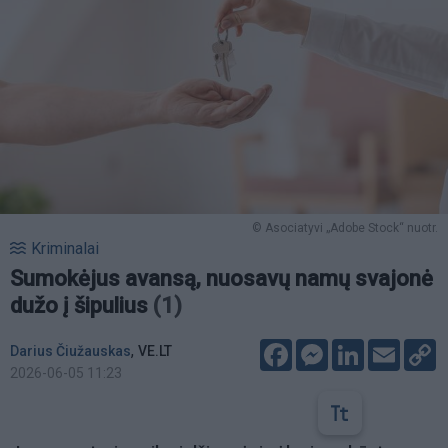
© Asociatyvi „Adobe Stock“ nuotr.
Kriminalai
Sumokėjus avansą, nuosavų namų svajonė
dužo į šipulius
(1)
Facebook
Messenger
LinkedIn
Email
C
,
Darius Čiužauskas
VE.LT
L
2026-06-05 11:23