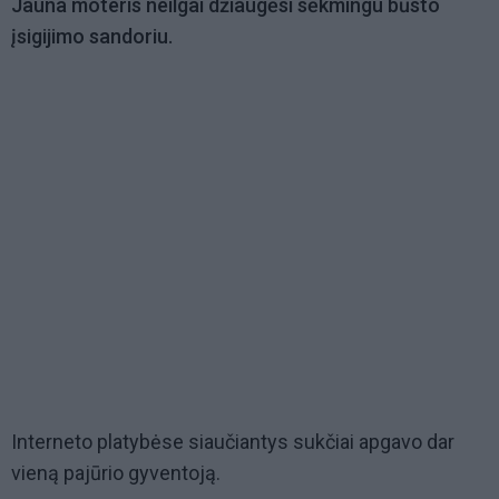
Jauna moteris neilgai džiaugėsi sėkmingu būsto
įsigijimo sandoriu.
Interneto platybėse siaučiantys sukčiai apgavo dar
vieną pajūrio gyventoją.