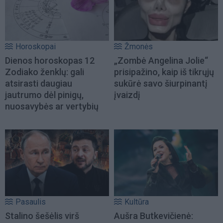
Horoskopai
Žmonės
Dienos horoskopas 12
„Zombė Angelina Jolie“
Zodiako ženklų: gali
prisipažino, kaip iš tikrųjų
atsirasti daugiau
sukūrė savo šiurpinantį
jautrumo dėl pinigų,
įvaizdį
nuosavybės ar vertybių
Pasaulis
Kultūra
Stalino šešėlis virš
Aušra Butkevičienė: