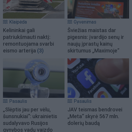
Klaipėda
Gyvenimas
Kelininkai gali
Šviežias maistas dar
patriukšmauti naktį:
pigesnis: įvardijo senų ir
remontuojama svarbi
naujų įprastų kainų
eismo arterija
(3)
skirtumus „Maximoje“
Pasaulis
Pasaulis
„Slėptis jau per vėlu,
JAV teismas bendrovei
šunsnukiai“: ukrainietis
„Meta“ skyrė 567 mln.
sudalyvavo Rusijos
dolerių baudą
gynybos vadų vaizdo