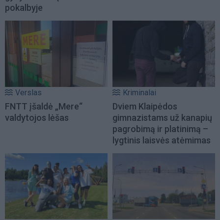
pokalbyje
Verslas
Kriminalai
FNTT įšaldė „Mere“
Dviem Klaipėdos
valdytojos lėšas
gimnazistams už kanapių
pagrobimą ir platinimą –
lygtinis laisvės atėmimas