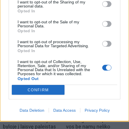
I want to opt-out of the Sharing of my
personal data.
Opted In
I want to opt-out of the Sale of my
Personal Data.
Opted In
Kriminalai
Kriminalai
Niekšui panižo rankos:
Traukia it bites prie
I want to opt-out of processing my
Personal Data for Targeted Advertising.
sumušė sugyventinę, o
medaus: kurorte vėl
Opted In
vėliau ir jos nepilnametę
ištuštino žaidimų
dukrą
(2)
automatus
(1)
I want to opt-out of Collection, Use,
Retention, Sale, and/or Sharing of my
Personal Data that Is Unrelated with the
Purposes for which it was collected.
Opted Out
CONFIRM
Data Deletion
Data Access
Privacy Policy
Kriminalai
Kriminalai
Paramediko nužudymo
Užsidegė lauko pavėsinė:
byloje į laisvę paleistas
vos be namų neliko