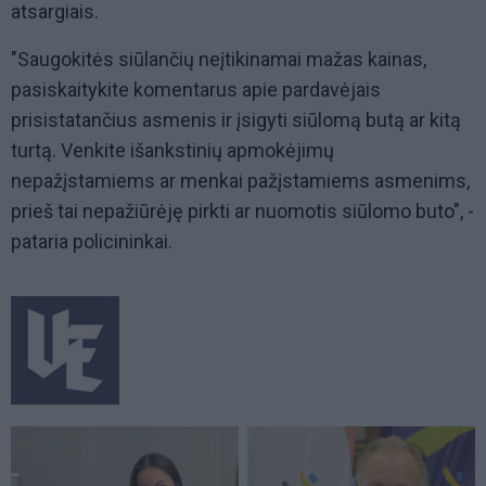
atsargiais.
"Saugokitės siūlančių neįtikinamai mažas kainas,
pasiskaitykite komentarus apie pardavėjais
prisistatančius asmenis ir įsigyti siūlomą butą ar kitą
turtą. Venkite išankstinių apmokėjimų
nepažįstamiems ar menkai pažįstamiems asmenims,
prieš tai nepažiūrėję pirkti ar nuomotis siūlomo buto", -
pataria policininkai.