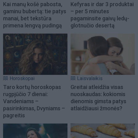
Kai manų košė pabosta,
Kefyras ir dar 3 produktai
gaminu bubertą: tie patys
– per 5 minutes
manai, bet tekstūra
pagaminsite gaivų ledų-
primena lengvą pudingą
glotnučio desertą
Horoskopai
Laisvalaikis
Taro kortų horoskopas
Greitai atleidžia visas
rugpjūčio 7 dienai:
nuoskaudas: kokiomis
Vandeniams –
dienomis gimsta patys
pasirinkimas, Dvyniams –
atlaidžiausi žmonės?
pagreitis