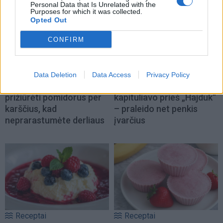
Personal Data that Is Unrelated with the
Purposes for which it was collected.
Opted Out
CONFIRM
Sodas ir daržas
Sportas
Data Deletion
Data Access
Privacy Policy
Laistyti ar ne: kaip
Vilniaus „Žalgiris“
prižiūrėti pomidorus per
kapituliavo prieš „Hajduk“
karščius, kad
– praleido net penkis
neprarastumėte derliaus
įvarčius
Receptai
Receptai