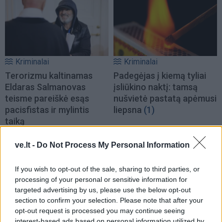
Kriminalai
Kriminalai
Terorizmu kaltinamas
Padegėjas į kiemą tyliai
Eldaras Salmanovas
įsliūkino naktį: tamsą
teisme pareiškė esąs
nušvietė pastatą apėmusi
pacisfistas ir mylintis
liepsna
(1)
taiką
ve.lt -
Do Not Process My Personal Information
If you wish to opt-out of the sale, sharing to third parties, or
processing of your personal or sensitive information for
targeted advertising by us, please use the below opt-out
section to confirm your selection. Please note that after your
Kriminalai
Kriminalai
opt-out request is processed you may continue seeing
Muitininko Dulaičio
Pamiršo, kad namai jau
interest-based ads based on personal information utilized by