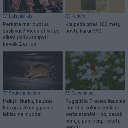
Laisvalaikis
Kultūra
Perkate marinuotus
Klaipėda prieš 100 metų:
šašlykus? Viena etiketės
sostų karai (93)
eilutė gali sutaupyti
beveik 2 eurus
Sodas ir daržas
Gyvenimas
Pelių ir žiurkių baubas:
Rugpjūčio 7-osios liaudies
kas graužikus gąsdina
išmintis: kokius ženklus
labiau nei nuodai
verta stebėti ir ko, pasak
senųjų papročių, reikėtų
vengti