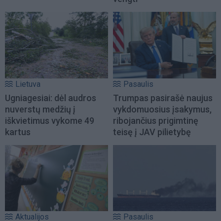
Lietuva
Pasaulis
Ugniagesiai: dėl audros
Trumpas pasirašė naujus
nuverstų medžių į
vykdomuosius įsakymus,
iškvietimus vykome 49
ribojančius prigimtinę
kartus
teisę į JAV pilietybę
Aktualijos
Pasaulis