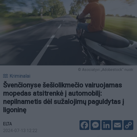
© Asociatyvi „Adobestock“ nuotr.
Kriminalai
Švenčionyse šešiolikmečio vairuojamas
mopedas atsitrenkė į automobilį:
nepilnametis dėl sužalojimų paguldytas į
ligoninę
Facebook
Messenger
LinkedIn
Email
C
ELTA
L
2024-07-13 12:22