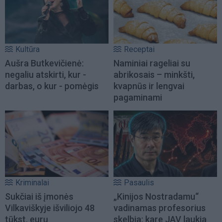
Kultūra
Receptai
Aušra Butkevičienė:
Naminiai rageliai su
negaliu atskirti, kur -
abrikosais – minkšti,
darbas, o kur - pomėgis
kvapnūs ir lengvai
pagaminami
Kriminalai
Pasaulis
Sukčiai iš įmonės
„Kinijos Nostradamu“
Vilkaviškyje išviliojo 48
vadinamas profesorius
tūkst. eurų
skelbia: kare JAV laukia