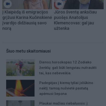
Į Klaipėdą iš emigracijos
Jūros šventę anksčiau
grįžusi Karina Kučinskienė
puošęs Anatolijus
įvardijo didžiausią savo
Klemencovas: gal jau
norą
užtenka
Šiuo metu skaitomiausi
Dienos horoskopas 12 Zodiako
ženklų: gali būti lengviau nutraukti
tai, kas nebeveikia
Padegėjas į kiemą tyliai įsliūkino
naktį: tamsą nušvietė pastatą
apėmusi liepsna
Plaukai mažiau riebaluosis: į