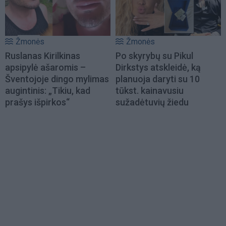
Žmonės
Žmonės
Ruslanas Kirilkinas
Po skyrybų su Pikul
apsipylė ašaromis –
Dirkstys atskleidė, ką
Šventojoje dingo mylimas
planuoja daryti su 10
augintinis: „Tikiu, kad
tūkst. kainavusiu
prašys išpirkos“
sužadėtuvių žiedu