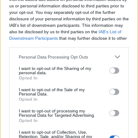
pasekėjas nušovė gandrą
priklauso kitiems:
us or personal information disclosed to third parties prior to
your opt-out. You may separately opt-out of the further
(3)
nostalgija daiktams
disclosure of your personal information by third parties on the
privertė griebtis smurto
IAB’s list of downstream participants. This information may
also be disclosed by us to third parties on the
IAB’s List of
Downstream Participants
that may further disclose it to other
third parties.
Personal Data Processing Opt Outs
I want to opt-out of the Sharing of my
personal data.
Opted In
I want to opt-out of the Sale of my
Personal Data.
Opted In
I want to opt-out of processing my
Personal Data for Targeted Advertising.
Opted In
NAUJI
I want to opt-out of Collection, Use,
Retention, Sale, and/or Sharing of my