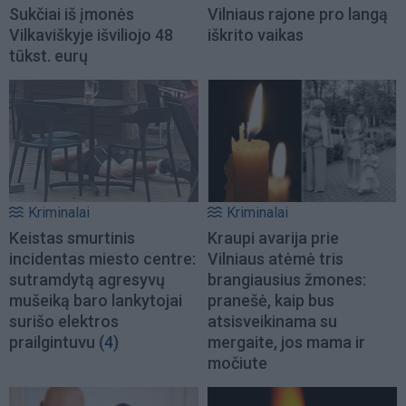
Sukčiai iš įmonės
Vilniaus rajone pro langą
Vilkaviškyje išviliojo 48
iškrito vaikas
tūkst. eurų
Kriminalai
Kriminalai
Keistas smurtinis
Kraupi avarija prie
incidentas miesto centre:
Vilniaus atėmė tris
sutramdytą agresyvų
brangiausius žmones:
mušeiką baro lankytojai
pranešė, kaip bus
surišo elektros
atsisveikinama su
prailgintuvu
(4)
mergaite, jos mama ir
močiute