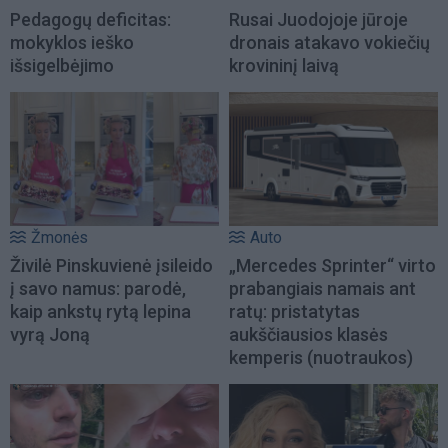
Pedagogų deficitas:
Rusai Juodojoje jūroje
mokyklos ieško
dronais atakavo vokiečių
išsigelbėjimo
krovininį laivą
Žmonės
Auto
Živilė Pinskuvienė įsileido
„Mercedes Sprinter“ virto
į savo namus: parodė,
prabangiais namais ant
kaip ankstų rytą lepina
ratų: pristatytas
vyrą Joną
aukščiausios klasės
kemperis (nuotraukos)