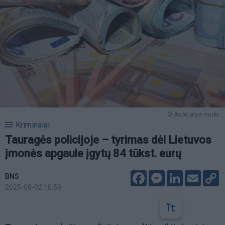
© Asociatyvi nuotr.
Kriminalai
Tauragės policijoje – tyrimas dėl Lietuvos
įmonės apgaule įgytų 84 tūkst. eurų
Facebook
Messenger
LinkedIn
Email
C
BNS
L
2025-08-02 10:59