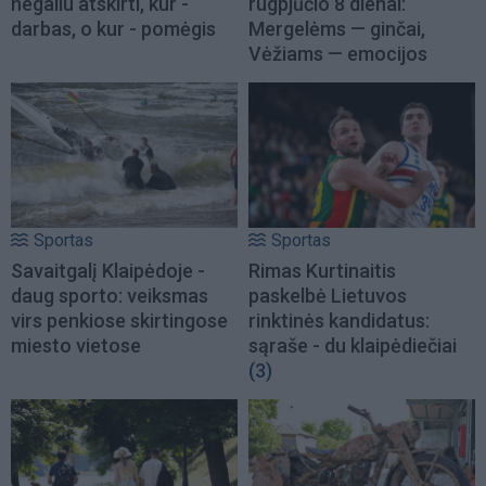
negaliu atskirti, kur -
rugpjūčio 8 dienai:
darbas, o kur - pomėgis
Mergelėms — ginčai,
Vėžiams — emocijos
Sportas
Sportas
Savaitgalį Klaipėdoje -
Rimas Kurtinaitis
daug sporto: veiksmas
paskelbė Lietuvos
virs penkiose skirtingose
rinktinės kandidatus:
miesto vietose
sąraše - du klaipėdiečiai
(3)