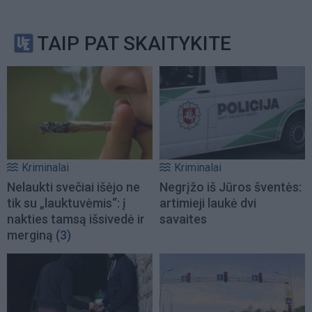
TAIP PAT SKAITYKITE
Kriminalai
Kriminalai
Nelaukti svečiai išėjo ne
Negrįžo iš Jūros šventės:
tik su „lauktuvėmis“: į
artimieji laukė dvi
nakties tamsą išsivedė ir
savaites
merginą
(3)