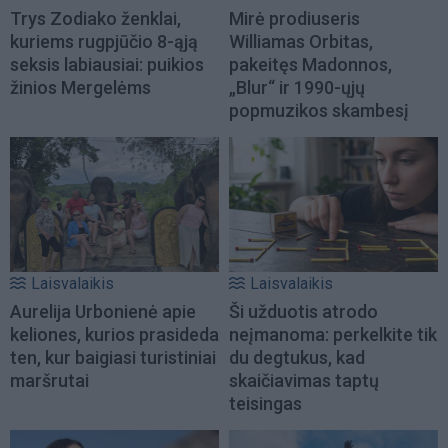
Trys Zodiako ženklai,
Mirė prodiuseris
kuriems rugpjūčio 8-ąją
Williamas Orbitas,
seksis labiausiai: puikios
pakeitęs Madonnos,
žinios Mergelėms
„Blur“ ir 1990-ųjų
popmuzikos skambesį
Laisvalaikis
Laisvalaikis
Aurelija Urbonienė apie
Ši užduotis atrodo
keliones, kurios prasideda
neįmanoma: perkelkite tik
ten, kur baigiasi turistiniai
du degtukus, kad
maršrutai
skaičiavimas taptų
teisingas