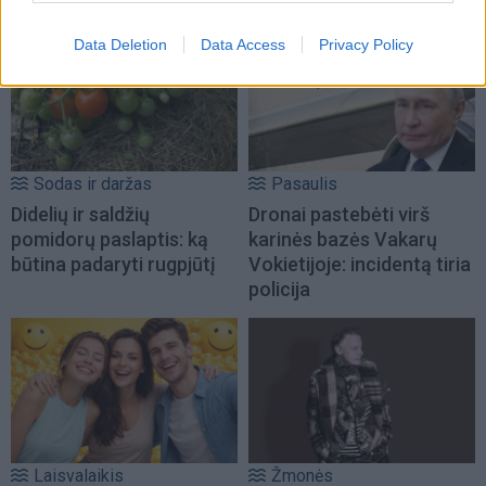
Data Deletion
Data Access
Privacy Policy
Sodas ir daržas
Pasaulis
Didelių ir saldžių
Dronai pastebėti virš
pomidorų paslaptis: ką
karinės bazės Vakarų
būtina padaryti rugpjūtį
Vokietijoje: incidentą tiria
policija
Laisvalaikis
Žmonės