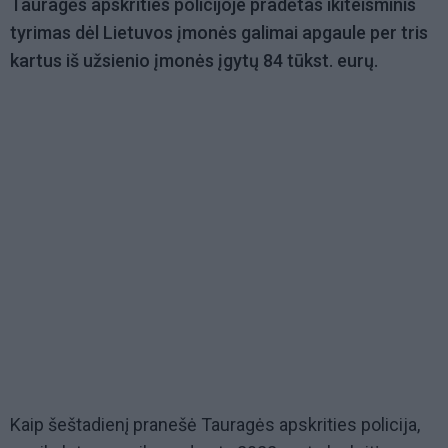
Tauragės apskrities policijoje pradėtas ikiteisminis
tyrimas dėl Lietuvos įmonės galimai apgaule per tris
kartus iš užsienio įmonės įgytų 84 tūkst. eurų.
Kaip šeštadienį pranešė Tauragės apskrities policija,