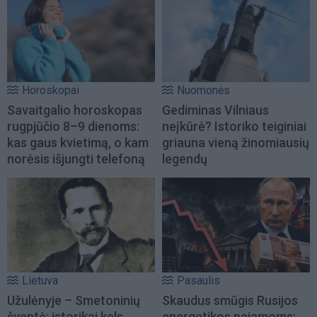
Horoskopai
Nuomonės
Savaitgalio horoskopas
Gediminas Vilniaus
rugpjūčio 8–9 dienoms:
neįkūrė? Istoriko teiginiai
kas gaus kvietimą, o kam
griauna vieną žinomiausių
norėsis išjungti telefoną
legendų
Lietuva
Pasaulis
Užulėnyje – Smetoninių
Skaudus smūgis Rusijos
šventė: istorikai kels
energetikos pajamoms: