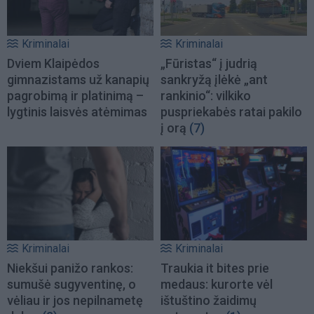
Kriminalai
Kriminalai
Dviem Klaipėdos
„Fūristas“ į judrią
gimnazistams už kanapių
sankryžą įlėkė „ant
pagrobimą ir platinimą –
rankinio“: vilkiko
lygtinis laisvės atėmimas
puspriekabės ratai pakilo
į orą
(7)
Kriminalai
Kriminalai
Niekšui panižo rankos:
Traukia it bites prie
sumušė sugyventinę, o
medaus: kurorte vėl
vėliau ir jos nepilnametę
ištuštino žaidimų