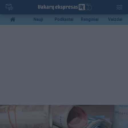
Pereiti
į
pagrindinį
Mobile
Nauji
Podkastai
Renginiai
Vaizdai
turinį
menu
bottom