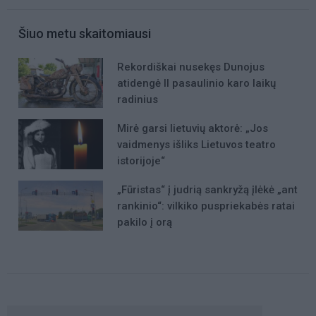
Šiuo metu skaitomiausi
Rekordiškai nusekęs Dunojus
atidengė II pasaulinio karo laikų
radinius
Mirė garsi lietuvių aktorė: „Jos
vaidmenys išliks Lietuvos teatro
istorijoje“
„Fūristas“ į judrią sankryžą įlėkė „ant
rankinio“: vilkiko puspriekabės ratai
pakilo į orą