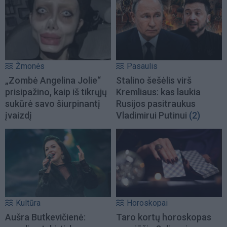
Žmonės
Pasaulis
„Zombė Angelina Jolie“
Stalino šešėlis virš
prisipažino, kaip iš tikrųjų
Kremliaus: kas laukia
sukūrė savo šiurpinantį
Rusijos pasitraukus
įvaizdį
Vladimirui Putinui
(2)
Kultūra
Horoskopai
Aušra Butkevičienė:
Taro kortų horoskopas