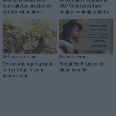
neatsakytus prezidento
JAV Senatas pritarė
epochos klausimus
naujam sankcijų paketui
Sodas ir daržas
Laisvalaikis
Geltonuoja agurkų lapai:
Rugpjūčio 8-ąją vardo
kalta ne liga, o viena
dieną švenčia
dažna klaida