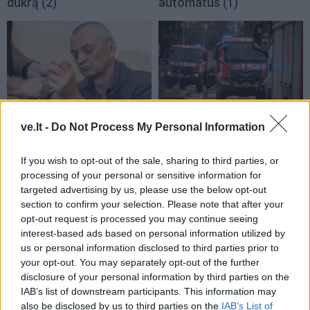
dukrą
(2)
automatus
(1)
Kriminalai
Kriminalai
ve.lt -
Do Not Process My Personal Information
Paramediko nužudymo
Užsidegė lauko pavėsinė:
byloje į laisvę paleistas
vos be namų neliko
If you wish to opt-out of the sale, sharing to third parties, or
vienas įtariamųjų
(3)
keturios šeimos
processing of your personal or sensitive information for
targeted advertising by us, please use the below opt-out
section to confirm your selection. Please note that after your
opt-out request is processed you may continue seeing
interest-based ads based on personal information utilized by
us or personal information disclosed to third parties prior to
your opt-out. You may separately opt-out of the further
disclosure of your personal information by third parties on the
IAB’s list of downstream participants. This information may
also be disclosed by us to third parties on the
IAB’s List of