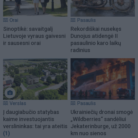
Orai
Pasaulis
Sinoptikė: savaitgalį
Rekordiškai nusekęs
Lietuvoje vyraus gaivesni
Dunojus atidengė II
ir sausesni orai
pasaulinio karo laikų
radinius
Verslas
Pasaulis
Į daugiabučio statybas
Ukrainiečių dronai smogė
kaime investuojantis
„Wildberries“ sandėliui
verslininkas: tai yra ateitis
Jekaterinburge, už 2000
(1)
km nuo sienos