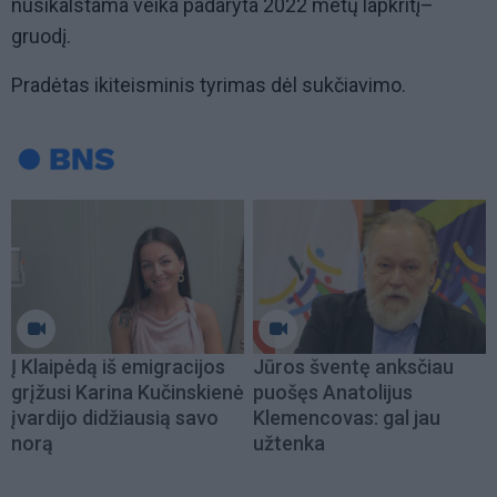
nusikalstama veika padaryta 2022 metų lapkritį–
gruodį.
Pradėtas ikiteisminis tyrimas dėl sukčiavimo.
Į Klaipėdą iš emigracijos
Jūros šventę anksčiau
grįžusi Karina Kučinskienė
puošęs Anatolijus
įvardijo didžiausią savo
Klemencovas: gal jau
norą
užtenka