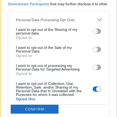
Downstream Participants
that may further disclose it to other
third parties.
Personal Data Processing Opt Outs
I want to opt-out of the Sharing of my
personal data.
NAUJI
Opted In
I want to opt-out of the Sale of my
Personal Data.
Opted In
I want to opt-out of processing my
Personal Data for Targeted Advertising.
Opted In
I want to opt-out of Collection, Use,
Gyvenimas
Pasaulis
Retention, Sale, and/or Sharing of my
Personal Data that Is Unrelated with the
Trumpos šukuosenos
Zelenskio vizitas
Purposes for which it was collected.
moterims po 50-ies: 7
Serbijoje – pirmasis nuo
Opted Out
idėjos gaiviam ir stilingam
karo pradžios: Belgrade
CONFIRM
įvaizdžiui
laukia keblūs pokalbiai