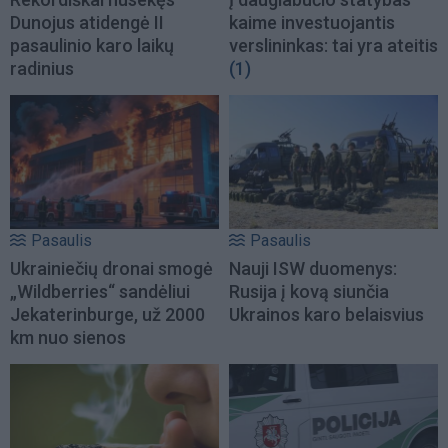
Dunojus atidengė II
kaime investuojantis
pasaulinio karo laikų
verslininkas: tai yra ateitis
radinius
(1)
Pasaulis
Pasaulis
Ukrainiečių dronai smogė
Nauji ISW duomenys:
„Wildberries“ sandėliui
Rusija į kovą siunčia
Jekaterinburge, už 2000
Ukrainos karo belaisvius
km nuo sienos