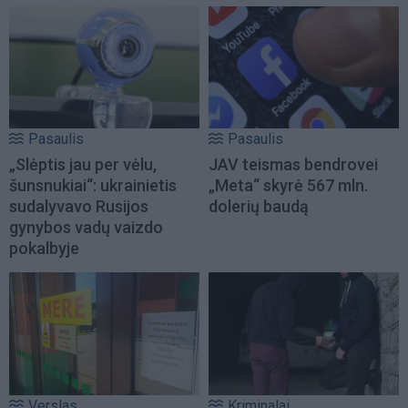
Pasaulis
Pasaulis
„Slėptis jau per vėlu,
JAV teismas bendrovei
šunsnukiai“: ukrainietis
„Meta“ skyrė 567 mln.
sudalyvavo Rusijos
dolerių baudą
gynybos vadų vaizdo
pokalbyje
Verslas
Kriminalai