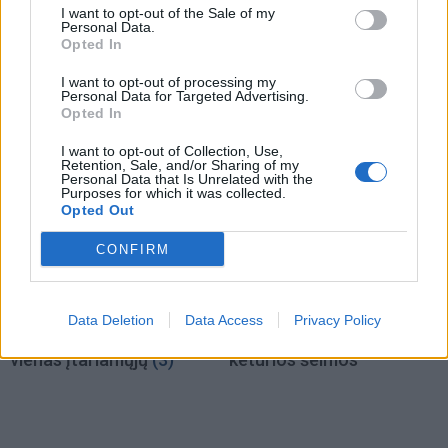
I want to opt-out of the Sale of my
Kriminalai
Kriminalai
Personal Data.
Niekšui panižo rankos:
Traukia it bites prie
Opted In
sumušė sugyventinę, o
medaus: kurorte vėl
I want to opt-out of processing my
vėliau ir jos nepilnametę
ištuštino žaidimų
Personal Data for Targeted Advertising.
dukrą
(2)
automatus
(1)
Opted In
I want to opt-out of Collection, Use,
Retention, Sale, and/or Sharing of my
Personal Data that Is Unrelated with the
Purposes for which it was collected.
Opted Out
CONFIRM
Kriminalai
Kriminalai
Paramediko nužudymo
Užsidegė lauko pavėsinė:
Data Deletion
Data Access
Privacy Policy
byloje į laisvę paleistas
vos be namų neliko
vienas įtariamųjų
(3)
keturios šeimos