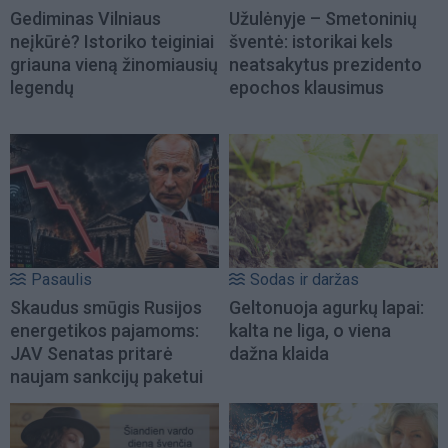
Gediminas Vilniaus
Užulėnyje – Smetoninių
neįkūrė? Istoriko teiginiai
šventė: istorikai kels
griauna vieną žinomiausių
neatsakytus prezidento
legendų
epochos klausimus
Pasaulis
Sodas ir daržas
Skaudus smūgis Rusijos
Geltonuoja agurkų lapai:
energetikos pajamoms:
kalta ne liga, o viena
JAV Senatas pritarė
dažna klaida
naujam sankcijų paketui