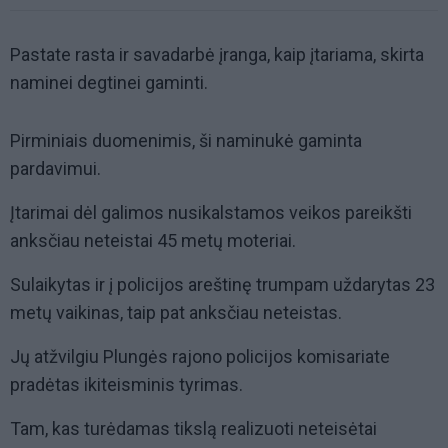
Pastate rasta ir savadarbė įranga, kaip įtariama, skirta
naminei degtinei gaminti.
Pirminiais duomenimis, ši naminukė gaminta
pardavimui.
Įtarimai dėl galimos nusikalstamos veikos pareikšti
anksčiau neteistai 45 metų moteriai.
Sulaikytas ir į policijos areštinę trumpam uždarytas 23
metų vaikinas, taip pat anksčiau neteistas.
Jų atžvilgiu Plungės rajono policijos komisariate
pradėtas ikiteisminis tyrimas.
Tam, kas turėdamas tikslą realizuoti neteisėtai