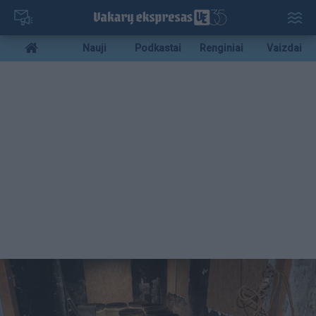
Pereiti
į
pagrindinį
Mobile
Nauji
Podkastai
Renginiai
Vaizdai
turinį
menu
bottom