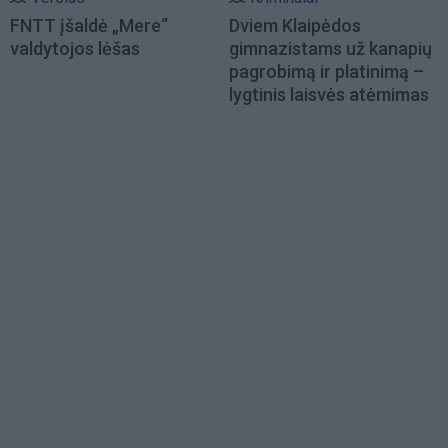
FNTT įšaldė „Mere“
Dviem Klaipėdos
valdytojos lėšas
gimnazistams už kanapių
pagrobimą ir platinimą –
lygtinis laisvės atėmimas
Load
More