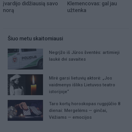
įvardijo didžiausią savo
Klemencovas: gal jau
norą
užtenka
Šiuo metu skaitomiausi
Negrįžo iš Jūros šventės: artimieji
laukė dvi savaites
Mirė garsi lietuvių aktorė: „Jos
vaidmenys išliks Lietuvos teatro
istorijoje“
Taro kortų horoskopas rugpjūčio 8
dienai: Mergelėms — ginčai,
Vėžiams — emocijos