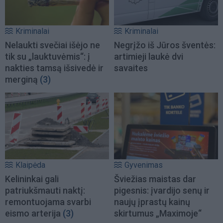
Kriminalai
Kriminalai
Nelaukti svečiai išėjo ne
Negrįžo iš Jūros šventės:
tik su „lauktuvėmis“: į
artimieji laukė dvi
nakties tamsą išsivedė ir
savaites
merginą
(3)
Klaipėda
Gyvenimas
Kelininkai gali
Šviežias maistas dar
patriukšmauti naktį:
pigesnis: įvardijo senų ir
remontuojama svarbi
naujų įprastų kainų
eismo arterija
(3)
skirtumus „Maximoje“