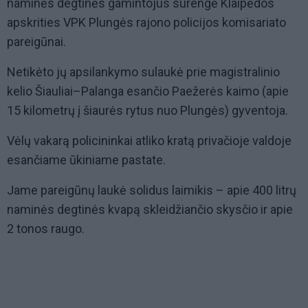
naminės degtinės gamintojus surengė Klaipėdos
apskrities VPK Plungės rajono policijos komisariato
pareigūnai.
Netikėto jų apsilankymo sulaukė prie magistralinio
kelio Šiauliai–Palanga esančio Paežerės kaimo (apie
15 kilometrų į šiaurės rytus nuo Plungės) gyventoja.
Vėlų vakarą policininkai atliko kratą privačioje valdoje
esančiame ūkiniame pastate.
Jame pareigūnų laukė solidus laimikis – apie 400 litrų
naminės degtinės kvapą skleidžiančio skysčio ir apie
2 tonos raugo.