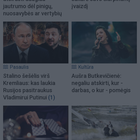
jautrumo dėl pinigų,
įvaizdį
nuosavybės ar vertybių
Pasaulis
Kultūra
Stalino šešėlis virš
Aušra Butkevičienė:
Kremliaus: kas laukia
negaliu atskirti, kur -
Rusijos pasitraukus
darbas, o kur - pomėgis
Vladimirui Putinui
(1)