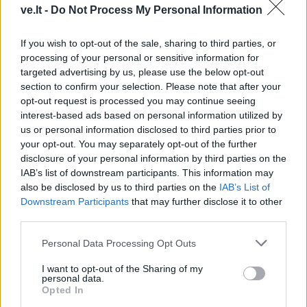
ve.lt -
Do Not Process My Personal Information
If you wish to opt-out of the sale, sharing to third parties, or
processing of your personal or sensitive information for
targeted advertising by us, please use the below opt-out
section to confirm your selection. Please note that after your
opt-out request is processed you may continue seeing
interest-based ads based on personal information utilized by
Kriminalai
Kriminalai
us or personal information disclosed to third parties prior to
Dviem Klaipėdos
„Fūristas“ į judrią
your opt-out. You may separately opt-out of the further
gimnazistams už kanapių
sankryžą įlėkė „ant
disclosure of your personal information by third parties on the
pagrobimą ir platinimą –
rankinio“: vilkiko
IAB’s list of downstream participants. This information may
lygtinis laisvės atėmimas
puspriekabės ratai pakilo
also be disclosed by us to third parties on the
IAB’s List of
į orą
(7)
Downstream Participants
that may further disclose it to other
third parties.
Personal Data Processing Opt Outs
I want to opt-out of the Sharing of my
personal data.
Opted In