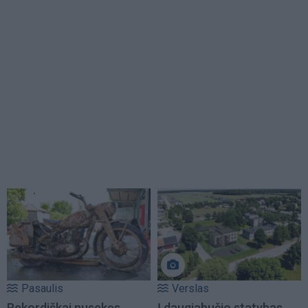
Pasaulis
Verslas
Rekordiškai nusekęs
Į daugiabučio statybas