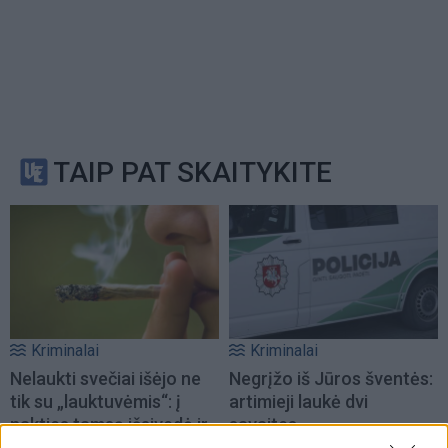
TAIP PAT SKAITYKITE
Kriminalai
Kriminalai
Nelaukti svečiai išėjo ne
Negrįžo iš Jūros šventės:
tik su „lauktuvėmis“: į
artimieji laukė dvi
nakties tamsą išsivedė ir
savaites
merginą
(3)