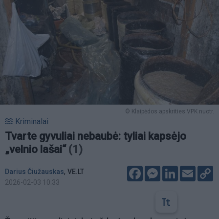
© Klaipėdos apskrities VPK nuotr.
Kriminalai
Tvarte gyvuliai nebaubė: tyliai kapsėjo
„velnio lašai“
(1)
Facebook
Messenger
LinkedIn
Email
C
,
Darius Čiužauskas
VE.LT
L
2026-02-03 10:33