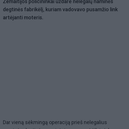
Žemaitijos policininkai uždarė nelegalų naminės
degtinės fabrikėlį, kuriam vadovavo pusamžio link
artėjanti moteris.
Dar vieną sėkmingą operaciją prieš nelegalius