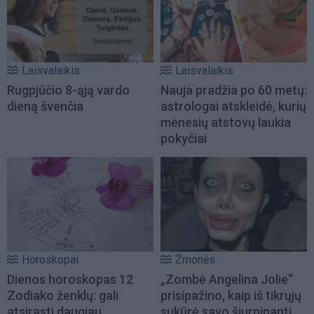
Laisvalaikis
Laisvalaikis
Rugpjūčio 8-ąją vardo
Nauja pradžia po 60 metų:
dieną švenčia
astrologai atskleidė, kurių
mėnesių atstovų laukia
pokyčiai
Horoskopai
Žmonės
Dienos horoskopas 12
„Zombė Angelina Jolie“
Zodiako ženklų: gali
prisipažino, kaip iš tikrųjų
atsirasti daugiau
sukūrė savo šiurpinantį