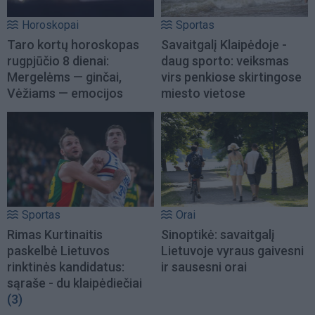
Horoskopai
Sportas
Taro kortų horoskopas
Savaitgalį Klaipėdoje -
rugpjūčio 8 dienai:
daug sporto: veiksmas
Mergelėms — ginčai,
virs penkiose skirtingose
Vėžiams — emocijos
miesto vietose
Sportas
Orai
Rimas Kurtinaitis
Sinoptikė: savaitgalį
paskelbė Lietuvos
Lietuvoje vyraus gaivesni
rinktinės kandidatus:
ir sausesni orai
sąraše - du klaipėdiečiai
(3)