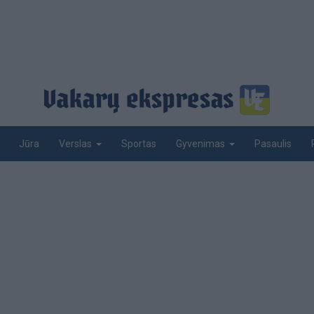
Jūra
Sportas
Pasaulis
Verslas
Gyvenimas