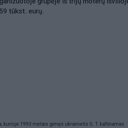
anizuotoje grupėje iš trijų moterų išvilioj
59 tūkst. eurų.
a, kurioje 1993 metais gimęs ukrainietis S. T. kaltinamas