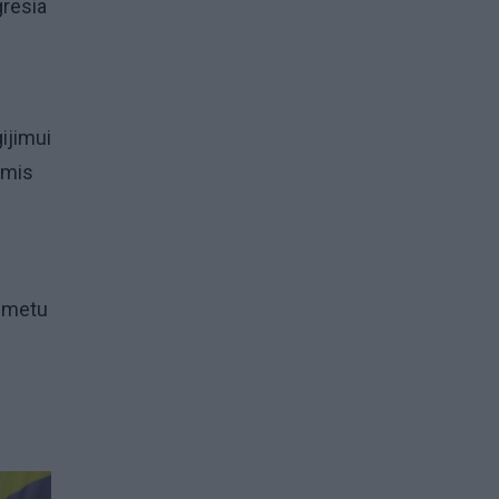
resia
ijimui
omis
o metu