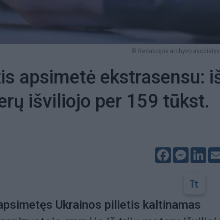
© Redakcijos archyvo asociatyvi
tis apsimetė ekstrasensu: i
erų išviliojo per 159 tūkst.
Facebook
Messeng
Lin
psimetęs Ukrainos pilietis kaltinamas