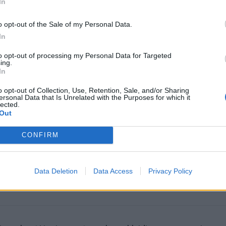
In
o opt-out of the Sale of my Personal Data.
In
to opt-out of processing my Personal Data for Targeted
ing.
In
o opt-out of Collection, Use, Retention, Sale, and/or Sharing
omiausi
ersonal Data that Is Unrelated with the Purposes for which it
lected.
Out
Aiškiaregės pranašystė: numatė katastrofišką karo
pabaigą Ukrainoje
CONFIRM
Taro kortų horoskopas rugpjūčio 6 dienai: Svarstyklė
Data Deletion
Data Access
Privacy Policy
sėkmė, Jaučiams – greiti sprendimai