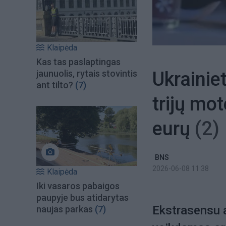
Klaipėda
Kas tas paslaptingas
Ukrainie
jaunuolis, rytais stovintis
ant tilto?
(7)
trijų mot
eurų
(2)
BNS
2026-06-08 11:38
Klaipėda
Iki vasaros pabaigos
paupyje bus atidarytas
Ekstrasensu a
naujas parkas
(7)