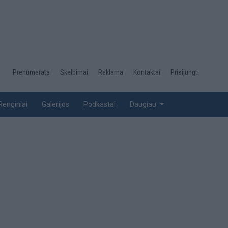
Desktop
Prenumerata
Skelbimai
Reklama
Kontaktai
Prisijungti
menu
top
Renginiai
Galerijos
Podkastai
Daugiau