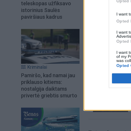
Opted 
teleskopas užfiksavo
istorinius Saulės
I want t
paviršiaus kadrus
Opted 
I want 
Advertis
Opted 
I want t
Šiuo metu skait
of my P
was col
Opted 
Kriminalai
Pamiršo, kad namai jau
priklauso kitiems:
nostalgija daiktams
privertė griebtis smurto