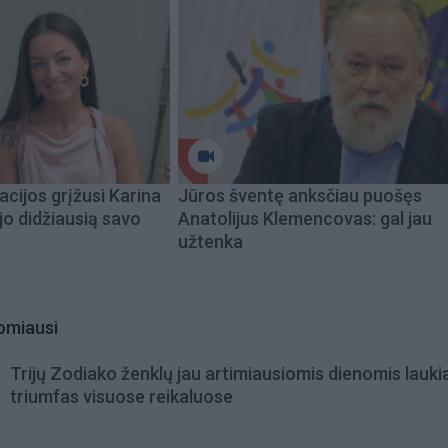
acijos grįžusi Karina
Jūros šventę anksčiau puošęs
jo didžiausią savo
Anatolijus Klemencovas: gal jau
užtenka
omiausi
Trijų Zodiako ženklų jau artimiausiomis dienomis lauki
triumfas visuose reikaluose