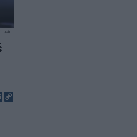
 nuotr.
š
er
kedIn
Email
Copy
Link