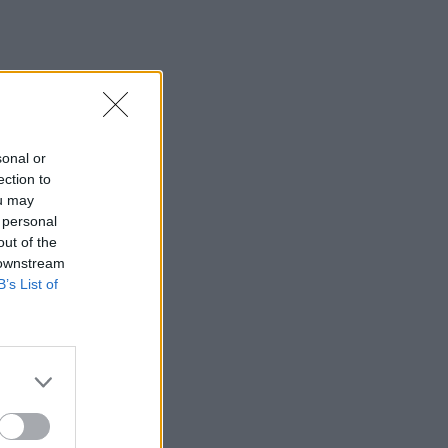
ntėjo
.
sonal or
ection to
ou may
sto
 personal
out of the
 downstream
B’s List of