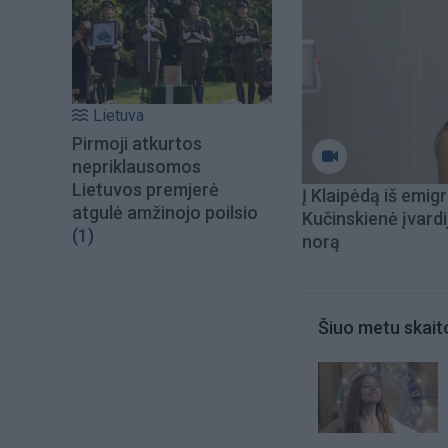
Lietuva
Pirmoji atkurtos
nepriklausomos
Lietuvos premjerė
Į Klaipėdą iš emigr
atgulė amžinojo poilsio
Kučinskienė įvardi
(1)
norą
Šiuo metu skait