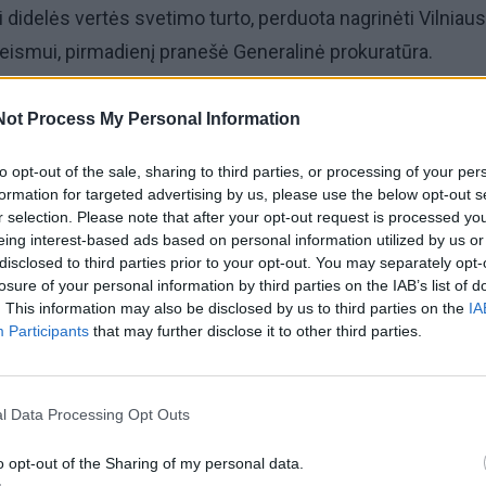
i didelės vertės svetimo turto, perduota nagrinėti Vilniaus
eismui, pirmadienį pranešė Generalinė prokuratūra.
uo telefoninių sukčių grupėje veikusio kaltinamojo nuke
Not Process My Personal Information
une gyvenančios moterys, iš jų išviliota 159 tūkst. 570 eurų
to opt-out of the sale, sharing to third parties, or processing of your per
formation for targeted advertising by us, please use the below opt-out s
, nuo 2025 metų rugsėjo iki 2026 metų sausio Ukrainos
r selection. Please note that after your opt-out request is processed y
s organizuotoje grupėje su kitais asmenimis, pagal iš ank
eing interest-based ads based on personal information utilized by us or
disclosed to third parties prior to your opt-out. You may separately opt-
mų planą per internetinio susirašinėjimo programėles bei
losure of your personal information by third parties on the IAB’s list of
luose siūlė tariamą ekstrasensų pagalbą.
. This information may also be disclosed by us to third parties on the
IA
Participants
that may further disclose it to other third parties.
l Data Processing Opt Outs
o opt-out of the Sharing of my personal data.