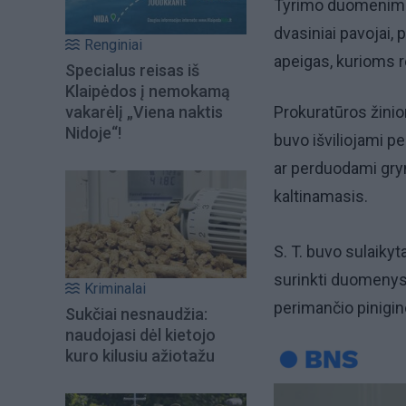
Tyrimo duomenimis
dvasiniai pavojai,
Renginiai
apeigas, kurioms r
Specialus reisas iš
Klaipėdos į nemokamą
vakarėlį „Viena naktis
Prokuratūros žinio
Nidoje“!
buvo išviliojami p
ar perduodami gryn
kaltinamasis.
S. T. buvo sulaikyt
surinkti duomenys 
Kriminalai
perimančio pinigi
Sukčiai nesnaudžia:
naudojasi dėl kietojo
kuro kilusiu ažiotažu