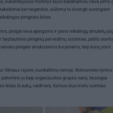
, nukentėjusios moterys buvo klaidinamos, neva joms g
 prakeikimai bei negandos, siūloma to išvengti surengiant
eikalingos piniginės lėšos.
mis, pinigai neva apeigoms ir joms reikalingų amuletų įsig
er tarptautines piniginių pervedimų sistemas, pašto siunt
aisiais pinigais atvykusiems kurjeriams, tarp kurių yra ir
as Vilniaus rajone, nusikaltimo vietoje. Ikiteisminio tyrim
patvirtino jo kaip organizuotos grupės nario, tiesiogiai
nes lėšas iš aukų, vaidmenį. Asmuo šiuo metu suimtas.