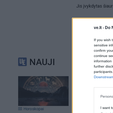
Jis įvykdytas šiau
Policijai pranešta
Medium".
ve.lt -
Do 
If you wish 
Jis pristatomas, ka
sensitive in
paspirtukas.
confirm you
continue se
NAUJI
information 
Jo savininkas patir
further disc
participants
Downstream 
Klaipėdos miesto p
vagystės - svetim
Persona
„Vakarų ekspresas
I want t
trečiadienį.
Horoskopai