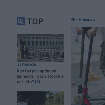
TOP
VE
>
Kriminalai
Klaipėda
Kas tas paslaptingas
jaunuolis, rytais stovintis
ant tilto?
(5)