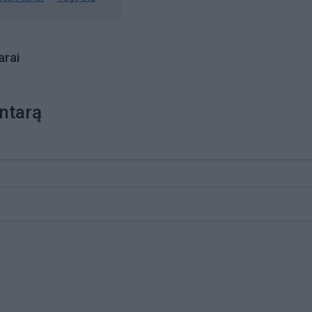
rai
ntarą