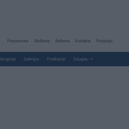
Desktop
Prenumerata
Skelbimai
Reklama
Kontaktai
Prisijungti
menu
top
Renginiai
Galerijos
Podkastai
Daugiau