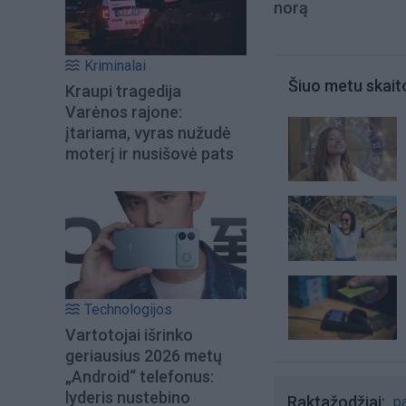
norą
Kriminalai
Šiuo metu skait
Kraupi tragedija
Varėnos rajone:
įtariama, vyras nužudė
moterį ir nusišovė pats
Technologijos
Vartotojai išrinko
geriausius 2026 metų
„Android“ telefonus:
lyderis nustebino
Raktažodžiai
pa