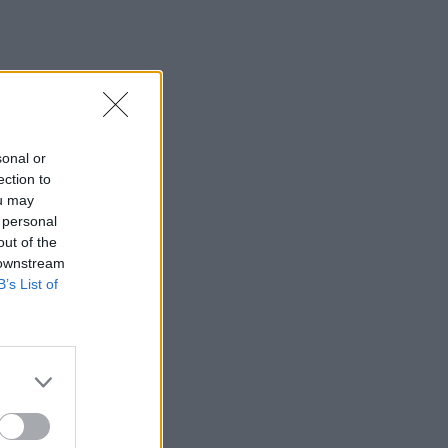
V2
sonal or
ection to
ou may
 personal
out of the
 downstream
B’s List of
ogti