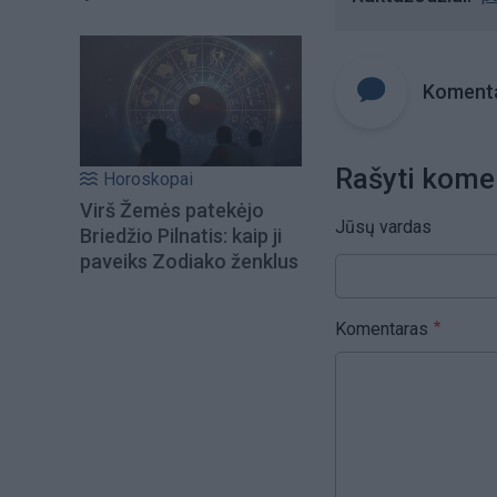
Komenta
Rašyti kome
Horoskopai
Virš Žemės patekėjo
Jūsų vardas
Briedžio Pilnatis: kaip ji
paveiks Zodiako ženklus
Komentaras