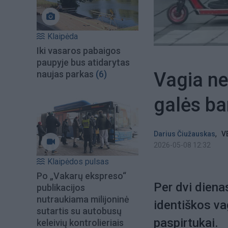
Klaipėda
Iki vasaros pabaigos
paupyje bus atidarytas
Vagia ne 
naujas parkas
(6)
galės ban
,
Darius Čiužauskas
V
2026-05-08 12:32
Klaipėdos pulsas
Po „Vakarų ekspreso“
Per dvi diena
publikacijos
nutraukiama milijoninė
identiškos vag
sutartis su autobusų
paspirtukai.
keleivių kontrolieriais