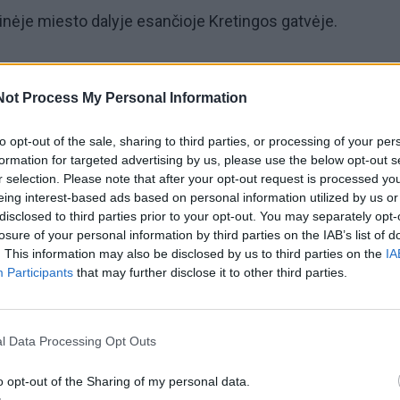
rinėje miesto dalyje esančioje Kretingos gatvėje.
, kad pavogtas juodos spalvos paspirtukas "Ethic Erawan 
Not Process My Personal Information
to opt-out of the sale, sharing to third parties, or processing of your per
ip lengvas, patvarus ir stilingas triukams atlikti skirtas
formation for targeted advertising by us, please use the below opt-out s
r selection. Please note that after your opt-out request is processed y
eing interest-based ads based on personal information utilized by us or
disclosed to third parties prior to your opt-out. You may separately opt-
tą žalą įvertino 170 eurų.
losure of your personal information by third parties on the IAB’s list of
. This information may also be disclosed by us to third parties on the
IA
Participants
that may further disclose it to other third parties.
olicijos komisariate pradėtas ikiteisminis tyrimas dėl
o turto pagrobimo.
l Data Processing Opt Outs
“ rašė
, kad du paspirtukai minėtoje Kretingos gatvėje pav
o opt-out of the Sharing of my personal data.