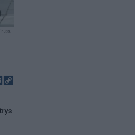
 nuotr.
:
er
kedIn
Email
Copy
Link
trys