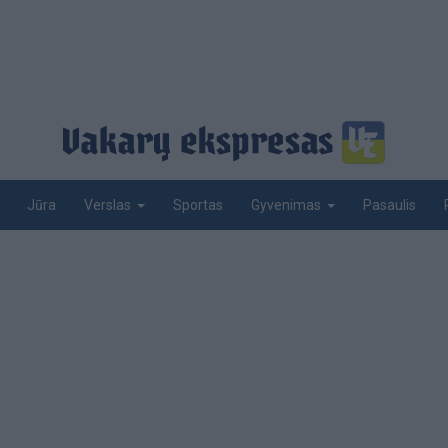
Jūra
Sportas
Pasaulis
Verslas
Gyvenimas