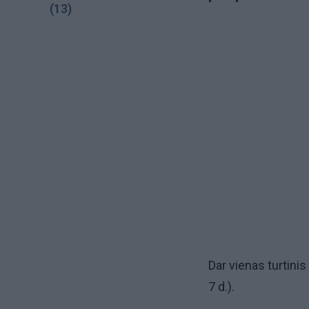
(13)
Dar vienas turtini
7 d.).