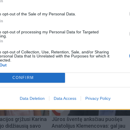
In
 160 eurų, o elektrinis - 1200 eurų.
o opt-out of the Sale of my Personal Data.
In
to opt-out of processing my Personal Data for Targeted
ing.
In
o opt-out of Collection, Use, Retention, Sale, and/or Sharing
ersonal Data that Is Unrelated with the Purposes for which it
lected.
Out
CONFIRM
Data Deletion
Data Access
Privacy Policy
acijos grįžusi Karina
Jūros šventę anksčiau puošęs
jo didžiausią savo
Anatolijus Klemencovas: gal jau