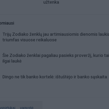
užtenka
omiausi
Trijų Zodiako ženklų jau artimiausiomis dienomis lauki
triumfas visuose reikaluose
Šie Zodiako ženklai pagaliau pasieks proveržį, kurio ta
ilgai laukė
Dingo ne tik banko kortelė: ištuštėjo ir banko sąskaita
spirtukai
vagystė