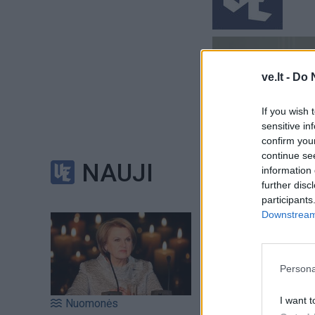
ve.lt -
Do 
If you wish 
sensitive in
confirm you
continue se
NAUJI
information 
further disc
Į Klaipėdą iš emigr
participants
Kučinskienė įvardi
Downstream 
norą
Persona
Šiuo metu skait
I want t
Nuomonės