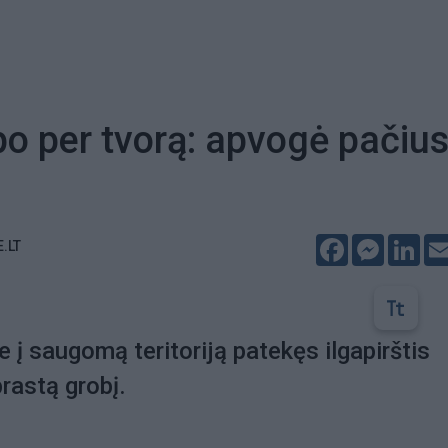
ipo per tvorą: apvogė pačiu
Facebook
Messeng
Lin
E.LT
 į saugomą teritoriją patekęs ilgapirštis
prastą grobį.