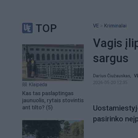
TOP
VE
>
Kriminalai
Vagis įl
sargus
,
Darius Čiužauskas
V
2026-05-20 12:35
Klaipėda
Kas tas paslaptingas
jaunuolis, rytais stovintis
Uostamiestyje
ant tilto?
(5)
pasirinko neį