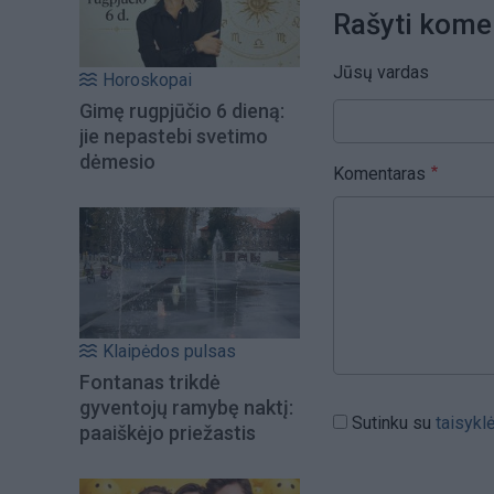
Rašyti kome
Jūsų vardas
Horoskopai
Gimę rugpjūčio 6 dieną:
jie nepastebi svetimo
dėmesio
Komentaras
Klaipėdos pulsas
Fontanas trikdė
gyventojų ramybę naktį:
Sutinku su
taisykl
paaiškėjo priežastis