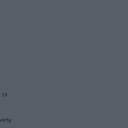
s 19
tvertą