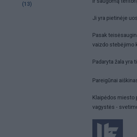
ir saugomą teritori
(13)
Ji yra pietinėje uo
Pasak teisėsauginin
vaizdo stebėjimo 
Padaryta žala yra t
Pareigūnai aiškina
Klaipėdos miesto p
vagystės - svetimo