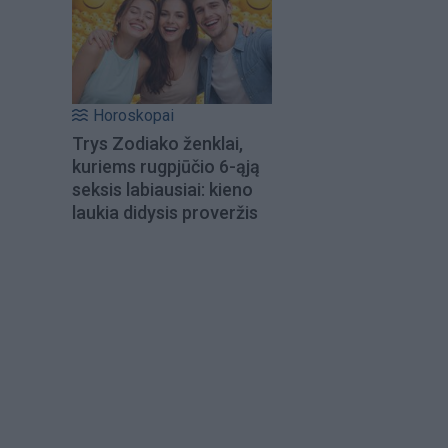
Horoskopai
Trys Zodiako ženklai,
kuriems rugpjūčio 6-ąją
seksis labiausiai: kieno
laukia didysis proveržis