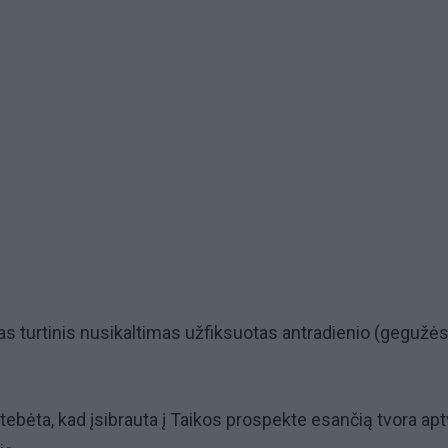
as turtinis nusikaltimas užfiksuotas antradienio (gegužė
stebėta, kad įsibrauta į Taikos prospekte esančią tvora ap