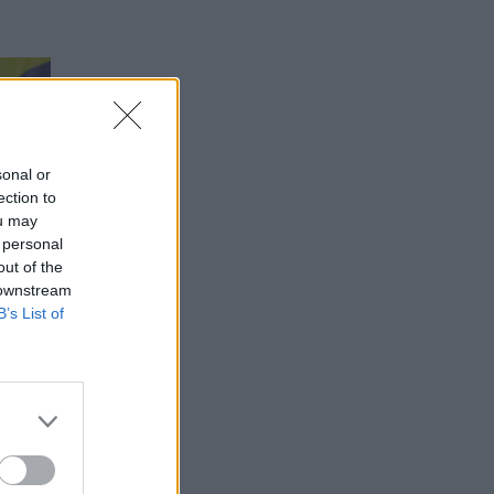
sonal or
ection to
ou may
 personal
out of the
 downstream
B’s List of