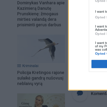
Opted 
Dominykas Vanhara apie
Kazimierą Danutę
I want t
Prunskienę: žmogaus
Opted 
mirties valandą dera
prisiminti gerus darbus
I want 
Advertis
Opted 
I want t
of my P
was col
Opted 
Kriminalai
Policija Kretingos rajone
Raktažodžiai
v
sulaikė gandrą nušovusį
neblaivų vyrą
Komenta