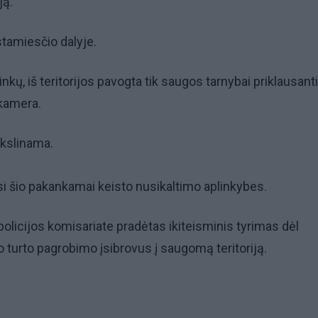
ją.
stamiesčio dalyje.
kų, iš teritorijos pavogta tik saugos tarnybai priklausanti
kamera.
ikslinama.
si šio pakankamai keisto nusikaltimo aplinkybes.
olicijos komisariate pradėtas ikiteisminis tyrimas dėl
 turto pagrobimo įsibrovus į saugomą teritoriją.