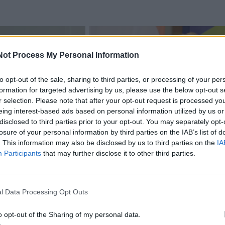
Not Process My Personal Information
to opt-out of the sale, sharing to third parties, or processing of your per
formation for targeted advertising by us, please use the below opt-out s
r selection. Please note that after your opt-out request is processed y
eing interest-based ads based on personal information utilized by us or
disclosed to third parties prior to your opt-out. You may separately opt-
losure of your personal information by third parties on the IAB’s list of
acijos grįžusi Karina
Jūros šventę anksčiau puošęs
. This information may also be disclosed by us to third parties on the
IA
jo didžiausią savo
Anatolijus Klemencovas: gal jau
Participants
that may further disclose it to other third parties.
užtenka
l Data Processing Opt Outs
omiausi
o opt-out of the Sharing of my personal data.