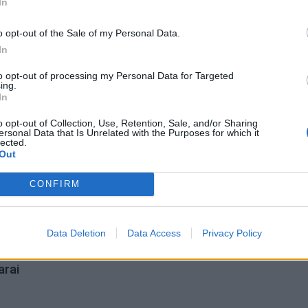
Dienos horoskopas 12 Zodiako ženklų: svarbu
In
neperžengti savo galimybių ribos
o opt-out of the Sale of my Personal Data.
In
Šie Zodiako ženklai pagaliau pasieks proveržį, kurio ta
ilgai laukė
to opt-out of processing my Personal Data for Targeted
ing.
In
Dingo ne tik banko kortelė: ištuštėjo ir banko sąskaita
o opt-out of Collection, Use, Retention, Sale, and/or Sharing
ersonal Data that Is Unrelated with the Purposes for which it
lected.
Out
CONFIRM
agystė
vagis
Data Deletion
Data Access
Privacy Policy
rai