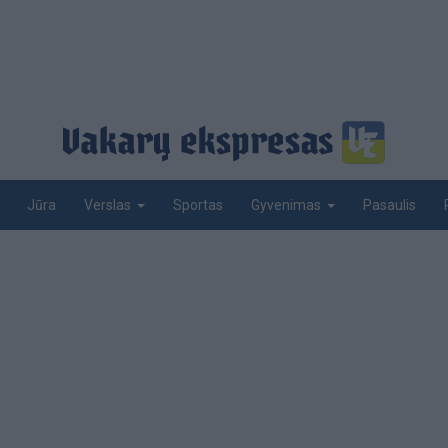
Jūra
Sportas
Pasaulis
Verslas
Gyvenimas