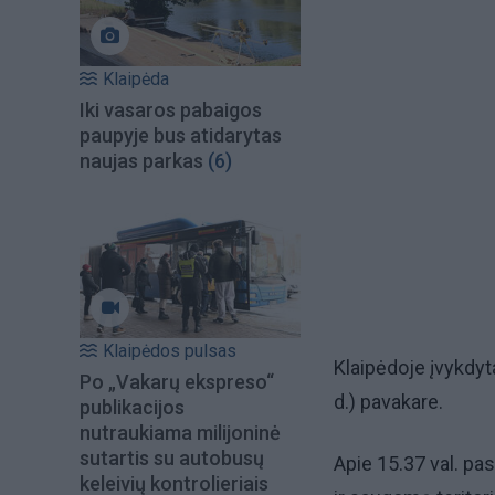
Klaipėda
Iki vasaros pabaigos
paupyje bus atidarytas
naujas parkas
(6)
Klaipėdos pulsas
Klaipėdoje įvykdyt
Po „Vakarų ekspreso“
d.) pavakare.
publikacijos
nutraukiama milijoninė
sutartis su autobusų
Apie 15.37 val. pa
keleivių kontrolieriais