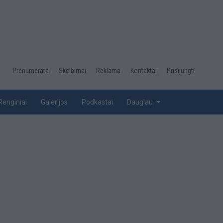
Desktop
Prenumerata
Skelbimai
Reklama
Kontaktai
Prisijungti
menu
top
Renginiai
Galerijos
Podkastai
Daugiau