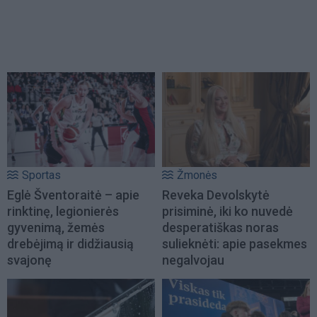
Sportas
Žmonės
Eglė Šventoraitė – apie
Reveka Devolskytė
rinktinę, legionierės
prisiminė, iki ko nuvedė
gyvenimą, žemės
desperatiškas noras
drebėjimą ir didžiausią
sulieknėti: apie pasekmes
svajonę
negalvojau