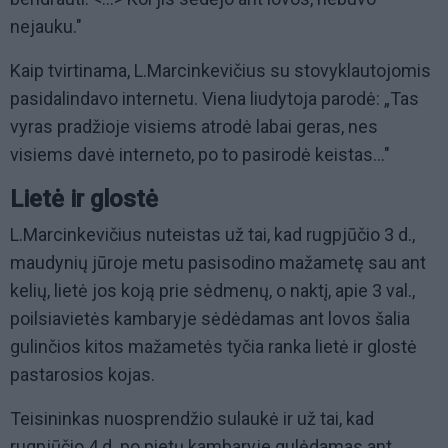
nejauku."
Kaip tvirtinama, L.Marcinkevičius su stovyklautojomis
pasidalindavo internetu. Viena liudytoja parodė: „Tas
vyras pradžioje visiems atrodė labai geras, nes
visiems davė interneto, po to pasirodė keistas..."
Lietė ir glostė
L.Marcinkevičius nuteistas už tai, kad rugpjūčio 3 d.,
maudynių jūroje metu pasisodino mažametę sau ant
kelių, lietė jos koją prie sėdmenų, o naktį, apie 3 val.,
poilsiavietės kambaryje sėdėdamas ant lovos šalia
gulinčios kitos mažametės tyčia ranka lietė ir glostė
pastarosios kojas.
Teisininkas nuosprendžio sulaukė ir už tai, kad
rugpjūčio 4 d. po pietų kambaryje gulėdamas ant