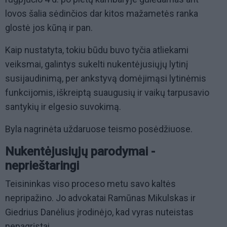
lovos šalia sėdinčios dar kitos mažametės ranka
glostė jos kūną ir pan.
Kaip nustatyta, tokiu būdu buvo tyčia atliekami
veiksmai, galintys sukelti nukentėjusiųjų lytinį
susijaudinimą, per ankstyvą domėjimąsi lytinėmis
funkcijomis, iškreiptą suaugusių ir vaikų tarpusavio
santykių ir elgesio suvokimą.
Byla nagrinėta uždaruose teismo posėdžiuose.
Nukentėjusiųjų parodymai -
neprieštaringi
Teisininkas viso proceso metu savo kaltės
nepripažino. Jo advokatai Ramūnas Mikulskas ir
Giedrius Danėlius įrodinėjo, kad vyras nuteistas
nepagrįstai.