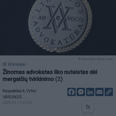
© Asociatyvi Eltos nuotr.
Kriminalai
Žinomas advokatas liko nuteistas dėl
mergaičių tvirkinimo
(2)
Facebook
Messenger
LinkedIn
Email
C
,
Vytas
Respublika.lt
L
VARUNGIS
2025-01-11 07:43