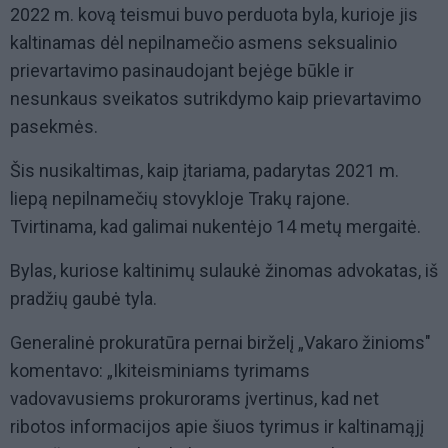
2022 m. kovą teismui buvo perduota byla, kurioje jis
kaltinamas dėl nepilnamečio asmens seksualinio
prievartavimo pasinaudojant bejėge būkle ir
nesunkaus sveikatos sutrikdymo kaip prievartavimo
pasekmės.
Šis nusikaltimas, kaip įtariama, padarytas 2021 m.
liepą nepilnamečių stovykloje Trakų rajone.
Tvirtinama, kad galimai nukentėjo 14 metų mergaitė.
Bylas, kuriose kaltinimų sulaukė žinomas advokatas, iš
pradžių gaubė tyla.
Generalinė prokuratūra pernai birželį „Vakaro žinioms"
komentavo: „Ikiteisminiams tyrimams
vadovavusiems prokurorams įvertinus, kad net
ribotos informacijos apie šiuos tyrimus ir kaltinamąjį