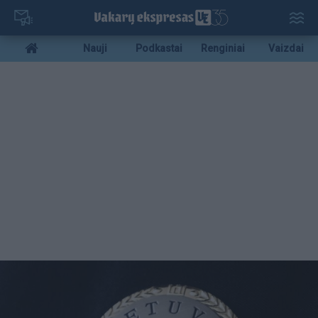
Pereiti
į
pagrindinį
Mobile
Nauji
Podkastai
Renginiai
Vaizdai
turinį
menu
bottom