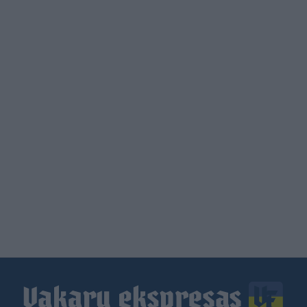
Load
More