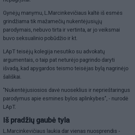
Gynėjų manymu, L.Marcinkevičiaus kaltė iš esmės
grindžiama tik mažamečių nukentėjusiųjų
parodymais, nebuvo tirta ir vertinta, ar jo veiksmai
buvo seksualinio pobūdžio ir kt.
LApT teisėjų kolegija nesutiko su advokatų
argumentais, o taip pat neturėjo pagrindo daryti
išvadą, kad apygardos teismo teisėjas bylą nagrinėjo
šališkai.
"Nukentėjusiosios davė nuoseklius ir neprieštaringus
parodymus apie esmines bylos aplinkybes", - nurodė
LApT.
Iš pradžių gaubė tyla
L.Marcinkevičiaus laukia dar vienas nuosprendis -