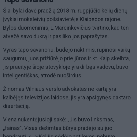
Šiai bylai davė pradžią 2018 m. rugpjūčio kelių dienų
įvykiai moksleivių poilsiavietėje Klaipėdos rajone.
Bylos duomenimis, L.Marcinkevičius tvirtino, kad ten
atvežė savo dukrą ir pasiliko jos paprašytas.
Vyras tapo savanoriu: budėjo naktimis, rūpinosi vaikų
saugumu, juos prižiūrėjo prie jūros ir kt. Kaip skelbta,
jis praeityje šioje stovykloje yra dirbęs vadovu, buvo
inteligentiškas, atrodė nuoširdus.
Žinomas Vilniaus verslo advokatas ne kartą yra
kalbėjęs televizijos laidose, jis yra apsigynęs daktaro
disertaciją.
Viena nukentėjusioji sakė: „Jis buvo linksmas,
„fainas". Visas dešimtas būrys pradėjo su juo
bendrauti. <...> Kol jis sėdėjo ant lovos, nebuvo