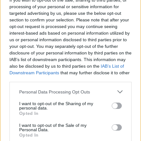
If you wish to opt-out of the sale, sharing to third parties, or
processing of your personal or sensitive information for
targeted advertising by us, please use the below opt-out
section to confirm your selection. Please note that after your
opt-out request is processed you may continue seeing
This site is protected by
interest-based ads based on personal information utilized by
Sutinku su
taisyklėmis
us or personal information disclosed to third parties prior to
reCAPTCHA and the Google
your opt-out. You may separately opt-out of the further
Privacy Policy
and
Terms of
disclosure of your personal information by third parties on the
Service
apply.
IAB’s list of downstream participants. This information may
also be disclosed by us to third parties on the
IAB’s List of
Downstream Participants
that may further disclose it to other
third parties.
Personal Data Processing Opt Outs
I want to opt-out of the Sharing of my
personal data.
Opted In
I want to opt-out of the Sale of my
Personal Data.
Opted In