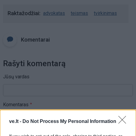
Raktažodžiai
advokatas
teismas
tvirkinimas
Komentarai
Rašyti komentarą
Jūsų vardas
Komentaras
ve.lt -
Do Not Process My Personal Information