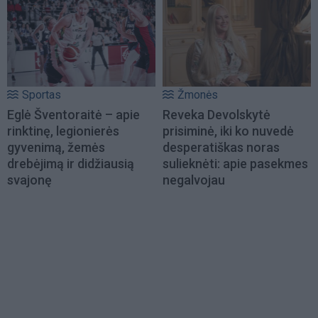
Sportas
Žmonės
Eglė Šventoraitė – apie
Reveka Devolskytė
rinktinę, legionierės
prisiminė, iki ko nuvedė
gyvenimą, žemės
desperatiškas noras
drebėjimą ir didžiausią
sulieknėti: apie pasekmes
svajonę
negalvojau