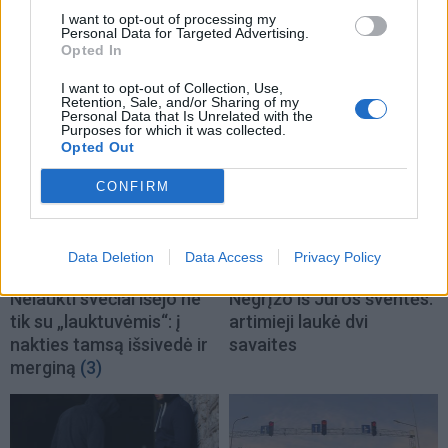
I want to opt-out of processing my
Personal Data for Targeted Advertising.
Opted In
TAIP PAT SKAITYKITE
I want to opt-out of Collection, Use,
Retention, Sale, and/or Sharing of my
Personal Data that Is Unrelated with the
Purposes for which it was collected.
Opted Out
CONFIRM
Data Deletion
Data Access
Privacy Policy
Kriminalai
Kriminalai
Nelaukti svečiai išėjo ne
Negrįžo iš Jūros šventės:
tik su „lauktuvėmis“: į
artimieji laukė dvi
nakties tamsą išsivedė ir
savaites
merginą
(3)