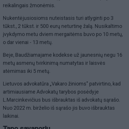
reikalingais žmonėmis.
Nukentėjusiosioms nuteistasis turi atlyginti po 3
tūkst., 2 tūkst. ir 500 eurų neturtinę žalą. Nusikaltimo
įvykdymo metu dviem mergaitėms buvo po 10 metų,
o dar vienai - 13 metų.
Beje, Baudžiamajame kodekse už jaunesnių negu 16
metų asmenų tvirkinimą numatytas ir laisvės
atėmimas iki 5 metų.
Lietuvos advokatūra „Vakaro žinioms" patvirtino, kad
artimiausiame Advokatų tarybos posėdyje
L.Marcinkevičius bus išbrauktas iš advokatų sąrašo.
Nuo 2022 m. birželio iš sąrašo jis buvo išbrauktas
laikinai.
Tapo savanoriu