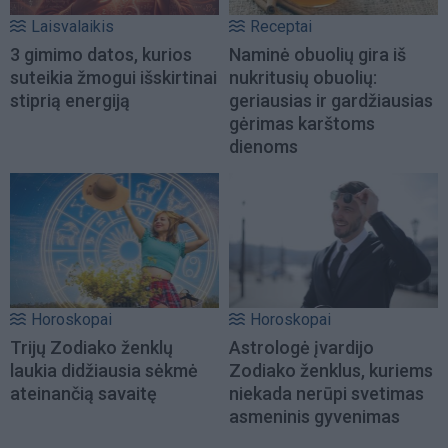
Laisvalaikis
Receptai
3 gimimo datos, kurios
Naminė obuolių gira iš
suteikia žmogui išskirtinai
nukritusių obuolių:
stiprią energiją
geriausias ir gardžiausias
gėrimas karštoms
dienoms
Horoskopai
Horoskopai
Trijų Zodiako ženklų
Astrologė įvardijo
laukia didžiausia sėkmė
Zodiako ženklus, kuriems
ateinančią savaitę
niekada nerūpi svetimas
asmeninis gyvenimas