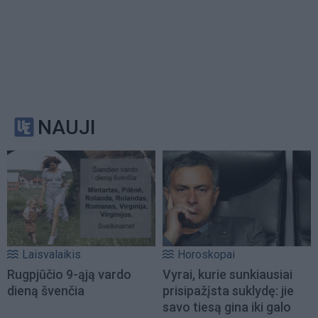
NAUJI
Laisvalaikis
Horoskopai
Rugpjūčio 9-ąją vardo
Vyrai, kurie sunkiausiai
dieną švenčia
prisipažįsta suklydę: jie
savo tiesą gina iki galo