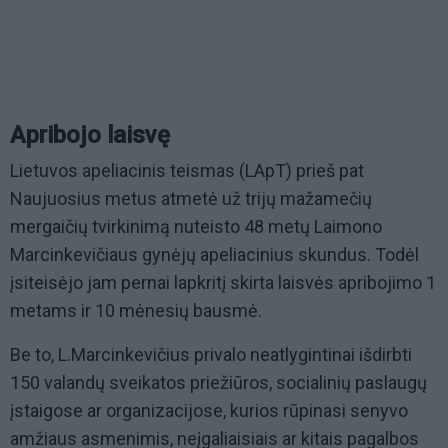
Apribojo laisvę
Lietuvos apeliacinis teismas (LApT) prieš pat
Naujuosius metus atmetė už trijų mažamečių
mergaičių tvirkinimą nuteisto 48 metų Laimono
Marcinkevičiaus gynėjų apeliacinius skundus. Todėl
įsiteisėjo jam pernai lapkritį skirta laisvės apribojimo 1
metams ir 10 mėnesių bausmė.
Be to, L.Marcinkevičius privalo neatlygintinai išdirbti
150 valandų sveikatos priežiūros, socialinių paslaugų
įstaigose ar organizacijose, kurios rūpinasi senyvo
amžiaus asmenimis, neįgaliaisiais ar kitais pagalbos