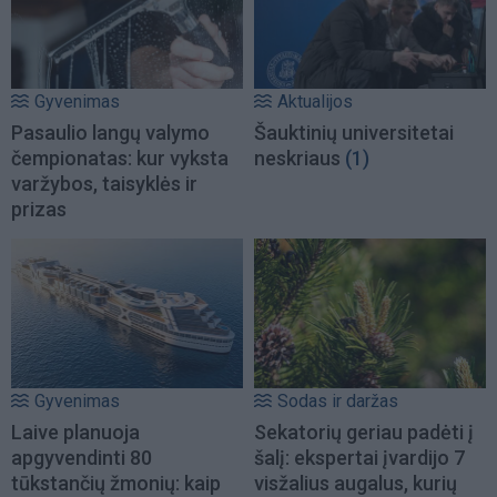
Gyvenimas
Aktualijos
Pasaulio langų valymo
Šauktinių universitetai
čempionatas: kur vyksta
neskriaus
(1)
varžybos, taisyklės ir
prizas
Gyvenimas
Sodas ir daržas
Laive planuoja
Sekatorių geriau padėti į
apgyvendinti 80
šalį: ekspertai įvardijo 7
tūkstančių žmonių: kaip
visžalius augalus, kurių