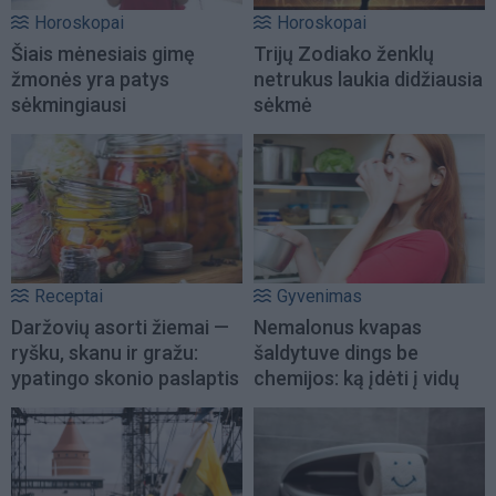
Horoskopai
Horoskopai
Šiais mėnesiais gimę
Trijų Zodiako ženklų
žmonės yra patys
netrukus laukia didžiausia
sėkmingiausi
sėkmė
Receptai
Gyvenimas
Daržovių asorti žiemai —
Nemalonus kvapas
ryšku, skanu ir gražu:
šaldytuve dings be
ypatingo skonio paslaptis
chemijos: ką įdėti į vidų