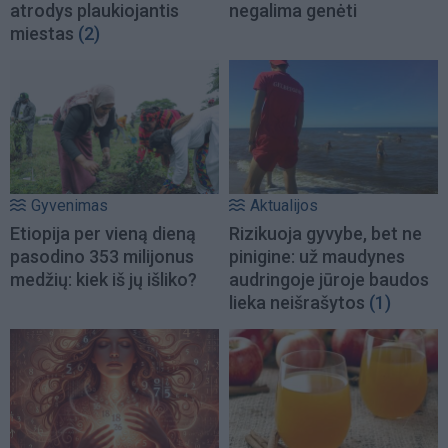
atrodys plaukiojantis
negalima genėti
miestas
(2)
Gyvenimas
Aktualijos
Etiopija per vieną dieną
Rizikuoja gyvybe, bet ne
pasodino 353 milijonus
pinigine: už maudynes
medžių: kiek iš jų išliko?
audringoje jūroje baudos
lieka neišrašytos
(1)