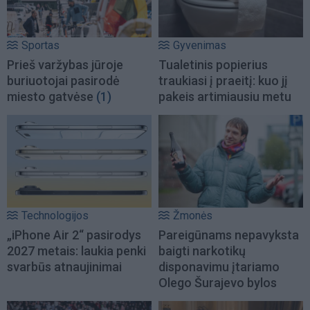
Sportas
Gyvenimas
Prieš varžybas jūroje
Tualetinis popierius
buriuotojai pasirodė
traukiasi į praeitį: kuo jį
miesto gatvėse
(1)
pakeis artimiausiu metu
Technologijos
Žmonės
„iPhone Air 2“ pasirodys
Pareigūnams nepavyksta
2027 metais: laukia penki
baigti narkotikų
svarbūs atnaujinimai
disponavimu įtariamo
Olego Šurajevo bylos