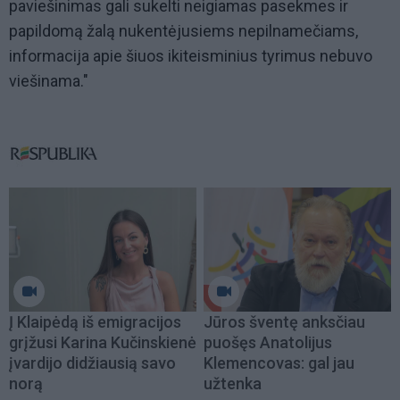
paviešinimas gali sukelti neigiamas pasekmes ir
papildomą žalą nukentėjusiems nepilnamečiams,
informacija apie šiuos ikiteisminius tyrimus nebuvo
viešinama."
Į Klaipėdą iš emigracijos
Jūros šventę anksčiau
grįžusi Karina Kučinskienė
puošęs Anatolijus
įvardijo didžiausią savo
Klemencovas: gal jau
norą
užtenka