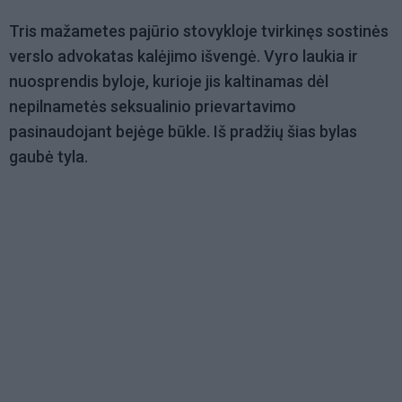
Tris mažametes pajūrio stovykloje tvirkinęs sostinės
verslo advokatas kalėjimo išvengė. Vyro laukia ir
nuosprendis byloje, kurioje jis kaltinamas dėl
nepilnametės seksualinio prievartavimo
pasinaudojant bejėge būkle. Iš pradžių šias bylas
gaubė tyla.