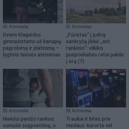
Kriminalai
Kriminalai
Dviem Klaipėdos
„Fūristas“ į judrią
gimnazistams už kanapių
sankryžą įlėkė „ant
pagrobimą ir platinimą –
rankinio“: vilkiko
lygtinis laisvės atėmimas
puspriekabės ratai pakilo
į orą
(7)
Kriminalai
Kriminalai
Niekšui panižo rankos:
Traukia it bites prie
sumušė sugyventinę, o
medaus: kurorte vėl