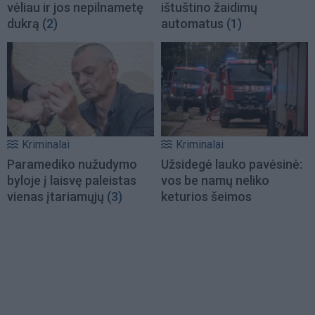
vėliau ir jos nepilnametę
ištuštino žaidimų
dukrą
(2)
automatus
(1)
Kriminalai
Kriminalai
Paramediko nužudymo
Užsidegė lauko pavėsinė:
byloje į laisvę paleistas
vos be namų neliko
vienas įtariamųjų
(3)
keturios šeimos