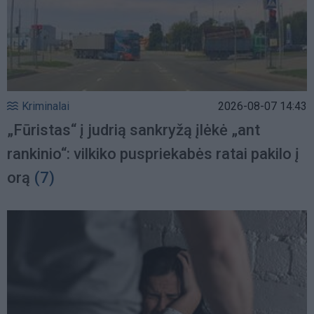
Kriminalai
2026-08-07 14:43
„Fūristas“ į judrią sankryžą įlėkė „ant
rankinio“: vilkiko puspriekabės ratai pakilo į
orą
(7)