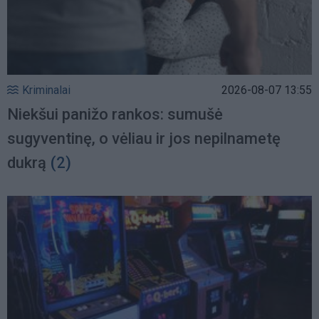
Kriminalai
2026-08-07 13:55
Niekšui panižo rankos: sumušė
sugyventinę, o vėliau ir jos nepilnametę
dukrą
(2)