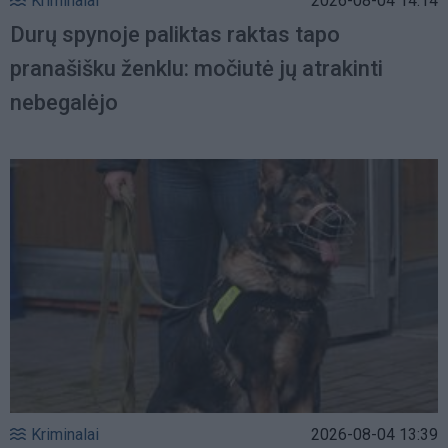
Kriminalai
2026-08-04 14:14
Durų spynoje paliktas raktas tapo
pranašišku ženklu: močiutė jų atrakinti
nebegalėjo
Kriminalai
2026-08-04 13:39