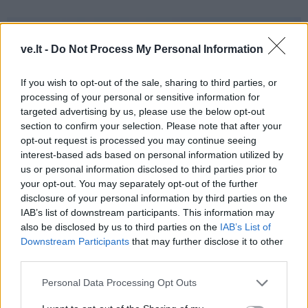
ve.lt -
Do Not Process My Personal Information
If you wish to opt-out of the sale, sharing to third parties, or
processing of your personal or sensitive information for
targeted advertising by us, please use the below opt-out
section to confirm your selection. Please note that after your
opt-out request is processed you may continue seeing
interest-based ads based on personal information utilized by
us or personal information disclosed to third parties prior to
your opt-out. You may separately opt-out of the further
disclosure of your personal information by third parties on the
Kriminalai
2026-08-06 08:58
IAB’s list of downstream participants. This information may
also be disclosed by us to third parties on the
IAB’s List of
Policija Kretingos rajone sulaikė gandrą
Downstream Participants
that may further disclose it to other
nušovusį neblaivų vyrą
(1)
third parties.
Personal Data Processing Opt Outs