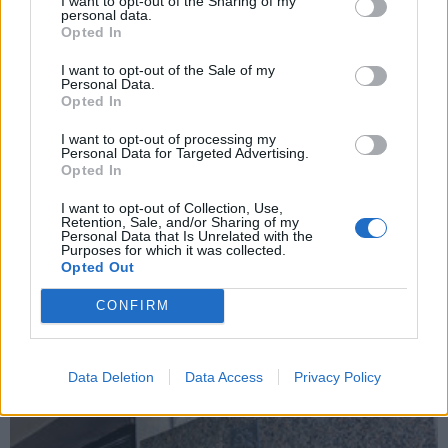
I want to opt-out of the Sharing of my
personal data.
Opted In
I want to opt-out of the Sale of my
Personal Data.
Opted In
I want to opt-out of processing my
Personal Data for Targeted Advertising.
Opted In
I want to opt-out of Collection, Use,
Retention, Sale, and/or Sharing of my
Personal Data that Is Unrelated with the
Purposes for which it was collected.
Kriminalai
2026-08-06 08:08
Opted Out
Kraupi tragedija Varėnos rajone: įtariama,
CONFIRM
vyras nužudė moterį ir nusišovė pats
Data Deletion
Data Access
Privacy Policy