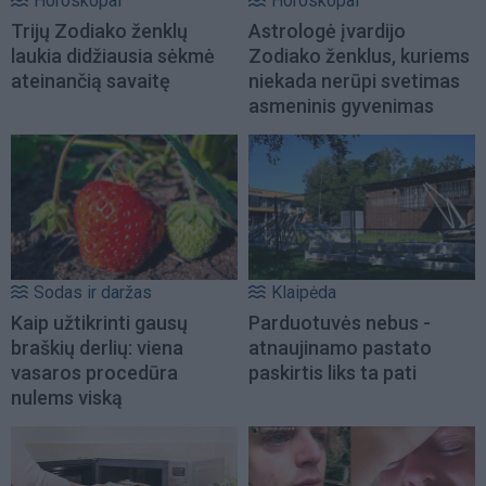
Horoskopai
Horoskopai
Trijų Zodiako ženklų
Astrologė įvardijo
laukia didžiausia sėkmė
Zodiako ženklus, kuriems
ateinančią savaitę
niekada nerūpi svetimas
asmeninis gyvenimas
Sodas ir daržas
Klaipėda
Kaip užtikrinti gausų
Parduotuvės nebus -
braškių derlių: viena
atnaujinamo pastato
vasaros procedūra
paskirtis liks ta pati
nulems viską