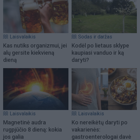
Laisvalaikis
Sodas ir daržas
Kas nutiks organizmui, jei
Kodėl po lietaus sklype
alų gersite kiekvieną
kaupiasi vanduo ir ką
dieną
daryti?
Laisvalaikis
Laisvalaikis
Magnetinė audra
Ko nereikėtų daryti po
rugpjūčio 8 dieną: kokia
vakarienės:
jos galia
gastroenterologai davė