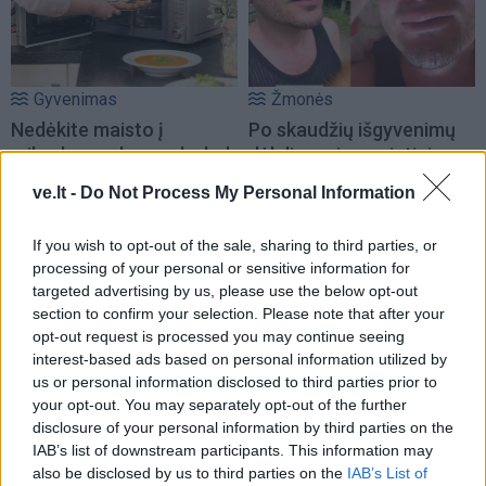
Gyvenimas
Žmonės
Nedėkite maisto į
Po skaudžių išgyvenimų
mikrobangų krosnelę, kol
dėl dingusio augintinio –
neatlikote šio veiksmo:
žinia iš Ruslano Kirilkino
ve.lt -
Do Not Process My Personal Information
paprastas testas, apie
(2)
kurį nedaugelis žino
If you wish to opt-out of the sale, sharing to third parties, or
processing of your personal or sensitive information for
targeted advertising by us, please use the below opt-out
section to confirm your selection. Please note that after your
opt-out request is processed you may continue seeing
interest-based ads based on personal information utilized by
us or personal information disclosed to third parties prior to
your opt-out. You may separately opt-out of the further
Sportas
Žmonės
disclosure of your personal information by third parties on the
Jasikevičiaus vedami
Kristina Meseguer
IAB’s list of downstream participants. This information may
Lietuvos vaikinai patiesė
pasidalijo vaizdeliu iš
also be disclosed by us to third parties on the
IAB’s List of