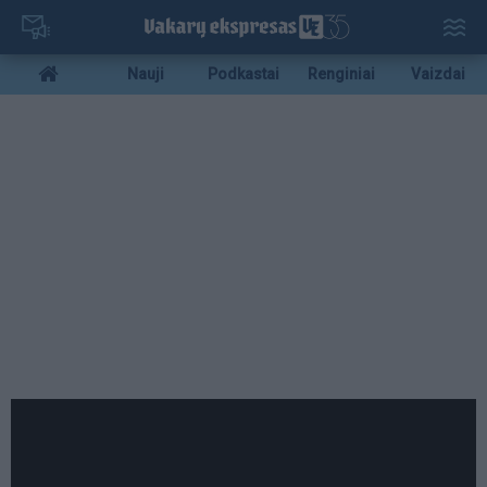
Pereiti
į
pagrindinį
Mobile
Nauji
Podkastai
Renginiai
Vaizdai
turinį
menu
bottom