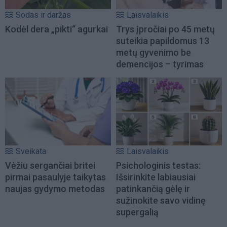
Sodas ir daržas
Laisvalaikis
Kodėl dera „pikti“ agurkai
Trys įpročiai po 45 metų
suteikia papildomus 13
metų gyvenimo be
demencijos – tyrimas
Sveikata
Laisvalaikis
Vėžiu sergančiai britei
Psichologinis testas:
pirmai pasaulyje taikytas
Išsirinkite labiausiai
naujas gydymo metodas
patinkančią gėlę ir
sužinokite savo vidinę
supergalią