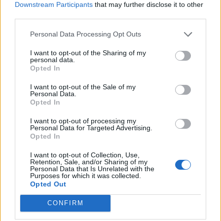
serbus
lovos: šalia – naujas
Downstream Participants
that may further disclose it to other
third parties.
mylimasis
(1)
Personal Data Processing Opt Outs
I want to opt-out of the Sharing of my
personal data.
Opted In
I want to opt-out of the Sale of my
Personal Data.
Sportas
Pasaulis
Opted In
Trijų setų dramą laimėjęs
JK vairuotojai kasdien
I want to opt-out of processing my
Butvilas pateko į
pavagia kuro už šimtus
Personal Data for Targeted Advertising.
Opted In
„Challenger“ turnyro
tūkstančių svarų
(1)
pusfinalį
I want to opt-out of Collection, Use,
Retention, Sale, and/or Sharing of my
Personal Data that Is Unrelated with the
Purposes for which it was collected.
Opted Out
CONFIRM