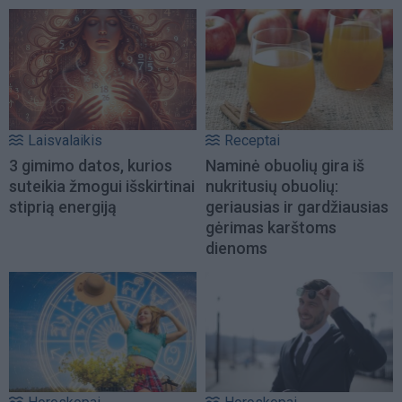
Laisvalaikis
Receptai
3 gimimo datos, kurios
Naminė obuolių gira iš
suteikia žmogui išskirtinai
nukritusių obuolių:
stiprią energiją
geriausias ir gardžiausias
gėrimas karštoms
dienoms