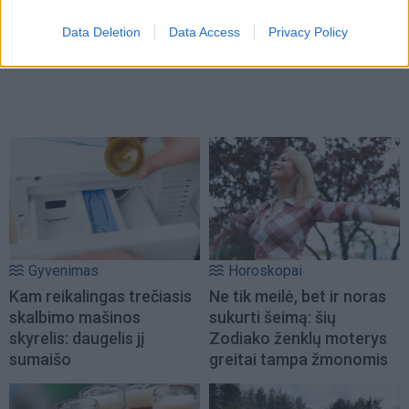
Data Deletion
Data Access
Privacy Policy
Gyvenimas
Horoskopai
Kam reikalingas trečiasis
Ne tik meilė, bet ir noras
skalbimo mašinos
sukurti šeimą: šių
skyrelis: daugelis jį
Zodiako ženklų moterys
sumaišo
greitai tampa žmonomis