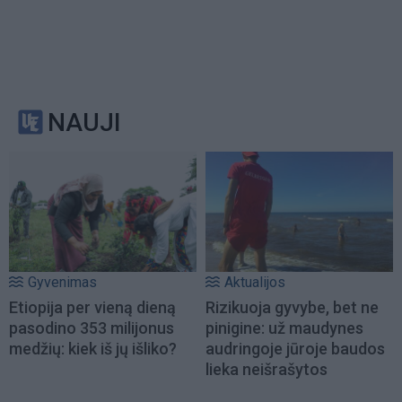
NAUJI
Gyvenimas
Aktualijos
Etiopija per vieną dieną
Rizikuoja gyvybe, bet ne
pasodino 353 milijonus
pinigine: už maudynes
medžių: kiek iš jų išliko?
audringoje jūroje baudos
lieka neišrašytos