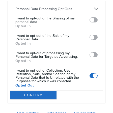
dabar
Personal Data Processing Opt Outs
I want to opt-out of the Sharing of my
personal data.
Opted In
I want to opt-out of the Sale of my
Personal Data.
Opted In
Laisvalaikis
Laisvalaikis
Kūno kalbos testas:
Rugpjūčio 9-ąją vardo
I want to opt-out of processing my
Personal Data for Targeted Advertising.
pasirinkite gestą ir
dieną švenčia
Opted In
sužinokite, kas trukdo
atsipalaiduoti
(1)
I want to opt-out of Collection, Use,
Retention, Sale, and/or Sharing of my
Personal Data that Is Unrelated with the
Purposes for which it was collected.
Opted Out
CONFIRM