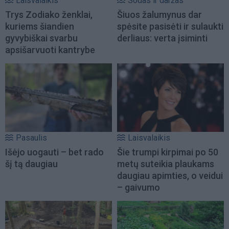
Laisvalaikis
Sodas ir daržas
Trys Zodiako ženklai,
Šiuos žalumynus dar
kuriems šiandien
spėsite pasisėti ir sulaukti
gyvybiškai svarbu
derliaus: verta įsiminti
apsišarvuoti kantrybe
Pasaulis
Laisvalaikis
Išėjo uogauti – bet rado
Šie trumpi kirpimai po 50
šį tą daugiau
metų suteikia plaukams
daugiau apimties, o veidui
– gaivumo