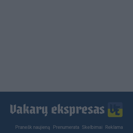
Load
More
Footer
Pranešk naujieną
Prenumerata
Skelbimai
Reklama