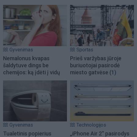
Gyvenimas
Sportas
Nemalonus kvapas
Prieš varžybas jūroje
šaldytuve dings be
buriuotojai pasirodė
chemijos: ką įdėti į vidų
miesto gatvėse
(1)
Gyvenimas
Technologijos
Tualetinis popierius
„iPhone Air 2“ pasirodys