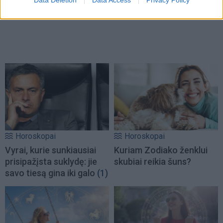
Data Deletion
Data Access
Privacy Policy
Horoskopai
Horoskopai
Vyrai, kurie sunkiausiai
Kuriam Zodiako ženklui
prisipažįsta suklydę: jie
skubiai reikia šuns?
savo tiesą gina iki galo
(1)