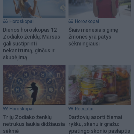
Horoskopai
Horoskopai
Dienos horoskopas 12
Šiais mėnesiais gimę
Zodiako ženklų: Marsas
žmonės yra patys
gali sustiprinti
sėkmingiausi
nekantrumą, ginčus ir
skubėjimą
Horoskopai
Receptai
Trijų Zodiako ženklų
Daržovių asorti žiemai —
netrukus laukia didžiausia
ryšku, skanu ir gražu:
sėkmė
ypatingo skonio paslaptis