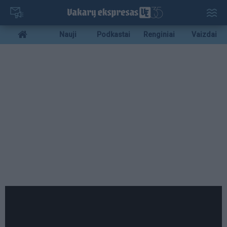
Pereiti
į
pagrindinį
Mobile
Nauji
Podkastai
Renginiai
Vaizdai
turinį
menu
bottom