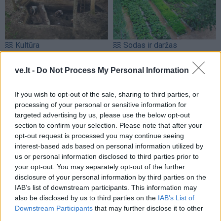
Kultūra
Sodas ir daržas
Naujos bronzinio
Boro rūgštis darže: kada
piliakalnio atodangos
(3)
padeda, o kada yra
ve.lt -
Do Not Process My Personal Information
bevertė?
If you wish to opt-out of the sale, sharing to third parties, or
processing of your personal or sensitive information for
targeted advertising by us, please use the below opt-out
section to confirm your selection. Please note that after your
opt-out request is processed you may continue seeing
interest-based ads based on personal information utilized by
us or personal information disclosed to third parties prior to
Horoskopai
Horoskopai
your opt-out. You may separately opt-out of the further
disclosure of your personal information by third parties on the
3 Zodiako ženklai,
Rugpjūtis pagal gimimo
IAB’s list of downstream participants. This information may
kuriems rugpjūtis gali
mėnesį: kas jūsų laukia?
also be disclosed by us to third parties on the
IAB’s List of
atnešti finansinį proveržį:
Downstream Participants
that may further disclose it to other
kodėl verta veikti būtent
third parties.