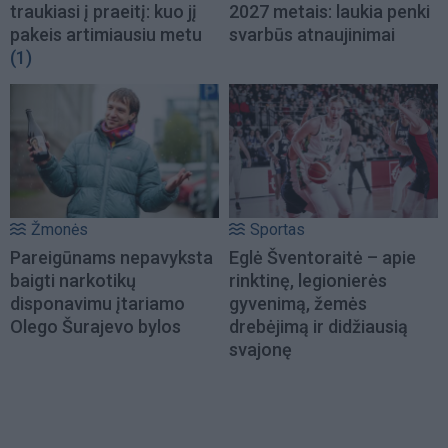
traukiasi į praeitį: kuo jį
2027 metais: laukia penki
pakeis artimiausiu metu
svarbūs atnaujinimai
(1)
Žmonės
Sportas
Pareigūnams nepavyksta
Eglė Šventoraitė – apie
baigti narkotikų
rinktinę, legionierės
disponavimu įtariamo
gyvenimą, žemės
Olego Šurajevo bylos
drebėjimą ir didžiausią
svajonę