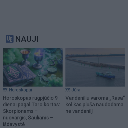
NAUJI
Horoskopai
Jūra
Horoskopas rugpjūčio 9
Vandeniliu varoma „Rasa“
dienai pagal Taro kortas:
kol kas pluša naudodama
Skorpionams –
ne vandenilį
nuovargis, Šauliams –
išdavystė