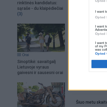
Opted 
rinktinės kandidatus:
sąraše - du klaipėdiečiai
I want t
(3)
Opted 
I want 
Advertis
Opted 
I want t
of my P
was col
Opted 
Orai
Sinoptikė: savaitgalį
Lietuvoje vyraus
Į Klaipėdą iš emigr
gaivesni ir sausesni orai
Kučinskienė įvardi
norą
Šiuo metu skait