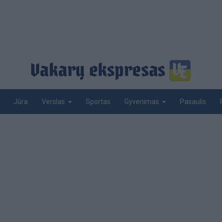
Jūra
Sportas
Pasaulis
Verslas
Gyvenimas