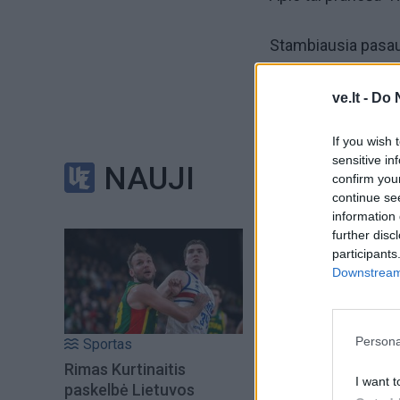
Stambiausia pasaul
finansiniais metais
ve.lt -
Do 
Jis siekia 8 proc.
Reuters" apklausti a
If you wish 
jenų.
sensitive in
NAUJI
confirm you
continue se
"Tai mūsų veiksmų,
information 
didinome kiekvie
further disc
participants
fiksuotas išlaidas
Downstream 
atstovė Takuo Sas
Spalio-gruodžio mė
Persona
Sportas
762,88 mlrd. jenų, 
Rimas Kurtinaitis
I want t
paskelbė Lietuvos