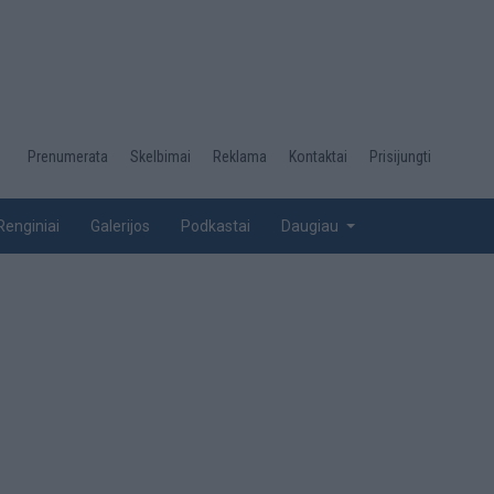
Desktop
Prenumerata
Skelbimai
Reklama
Kontaktai
Prisijungti
menu
top
Renginiai
Galerijos
Podkastai
Daugiau