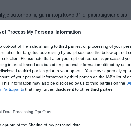
yje automobilių gamintoja kovo 31 d. pasibaigsiančiais
 laukia rekordinio 2,7 trln. jenų (22,93 mlrd. JAV dolerių) p
Not Process My Personal Information
 daugiau nei buvo prognozuota anksčiau. Tiesa, "Thomson
nalitikai vidutiniškai tikėjosi, kad rodiklis sudarys 2,762 tr
to opt-out of the sale, sharing to third parties, or processing of your per
formation for targeted advertising by us, please use the below opt-out s
r selection. Please note that after your opt-out request is processed y
eing interest-based ads based on personal information utilized by us or
 kurių ėmėmės stipriuoju jenos laikotarpiu, rezultatas: 
disclosed to third parties prior to your opt-out. You may separately opt-
no pagaminamo automobilio pelningumą ir sumažinome
losure of your personal information by third parties on the IAB’s list of
. This information may also be disclosed by us to third parties on the
IA
", - oficialiame pranešime nurodo "Toyota" vadybos padalin
Participants
that may further disclose it to other third parties.
aki (Takuo Sasaki).
nesiais "Toyota" veiklos pelnas pakilo 27 proc. ir pasiekė
l Data Processing Opt Outs
nors anksčiau apklausti analitikai tikėjosi 690,21 mlrd. jen
o opt-out of the Sharing of my personal data.