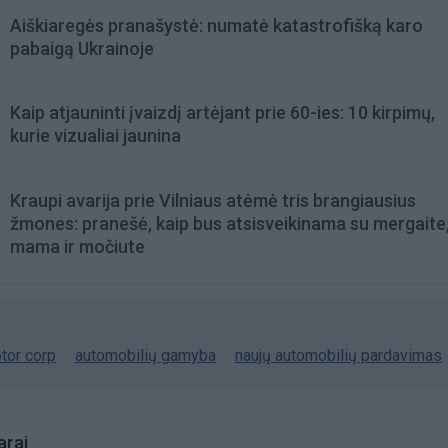
Aiškiaregės pranašystė: numatė katastrofišką karo
pabaigą Ukrainoje
Kaip atjauninti įvaizdį artėjant prie 60-ies: 10 kirpimų,
kurie vizualiai jaunina
Kraupi avarija prie Vilniaus atėmė tris brangiausius
žmones: pranešė, kaip bus atsisveikinama su mergaite,
mama ir močiute
tor corp
automobilių gamyba
naujų automobilių pardavimas
rai