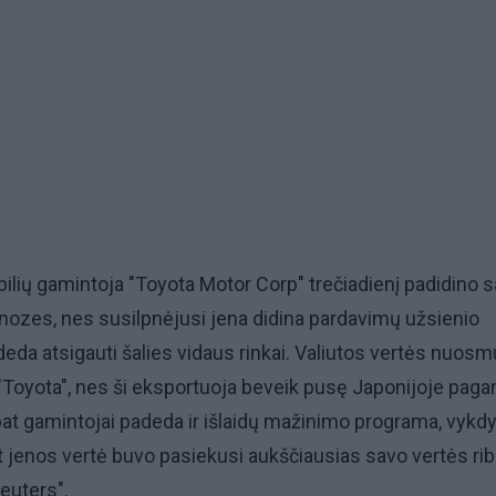
lių gamintoja "Toyota Motor Corp" trečiadienį padidino 
nozes, nes susilpnėjusi jena didina pardavimų užsienio
adeda atsigauti šalies vidaus rinkai. Valiutos vertės nuosm
 "Toyota", nes ši eksportuoja beveik pusę Japonijoje pag
pat gamintojai padeda ir išlaidų mažinimo programa, vykd
t jenos vertė buvo pasiekusi aukščiausias savo vertės rib
Reuters".