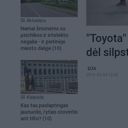
Aktualijos
Namai žmonėms su
"Toyota"
psichikos ir intelekto
negalia - ir pietinėje
miesto dalyje
(10)
dėl silp
ELTA
2015-02-04 12:42
Klaipėda
Kas tas paslaptingas
jaunuolis, rytais stovintis
ant tilto?
(10)