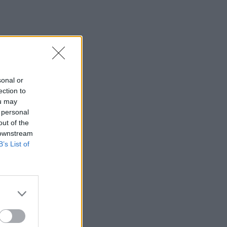
elno.
ln.
sonal or
ection to
ou may
 personal
tuomet
out of the
 downstream
B’s List of
io
ų.