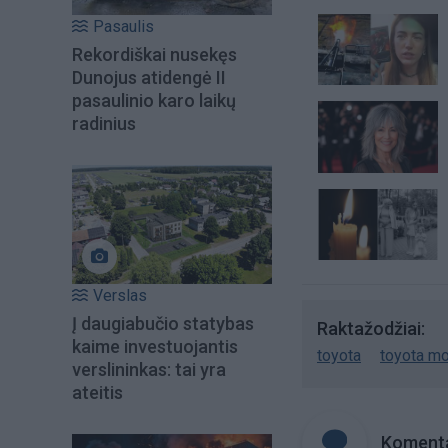
Pasaulis
Rekordiškai nusekęs
Dunojus atidengė II
pasaulinio karo laikų
radinius
Verslas
Į daugiabučio statybas
Raktažodžiai
kaime investuojantis
toyota
toyota mo
verslininkas: tai yra
ateitis
Komenta