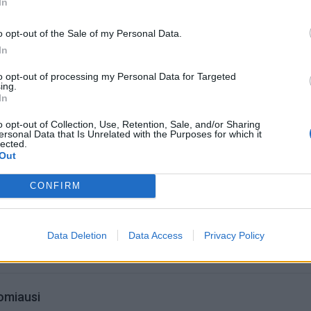
In
o opt-out of the Sale of my Personal Data.
In
to opt-out of processing my Personal Data for Targeted
ing.
In
o opt-out of Collection, Use, Retention, Sale, and/or Sharing
ersonal Data that Is Unrelated with the Purposes for which it
lected.
Out
CONFIRM
acijos grįžusi Karina
Jūros šventę anksčiau puošęs
jo didžiausią savo
Anatolijus Klemencovas: gal jau
Data Deletion
Data Access
Privacy Policy
užtenka
omiausi