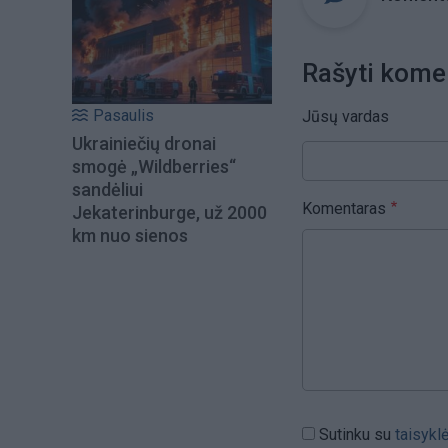
Rašyti kome
Pasaulis
Jūsų vardas
Ukrainiečių dronai
smogė „Wildberries“
sandėliui
Komentaras
Jekaterinburge, už 2000
km nuo sienos
Sutinku su
taisykl