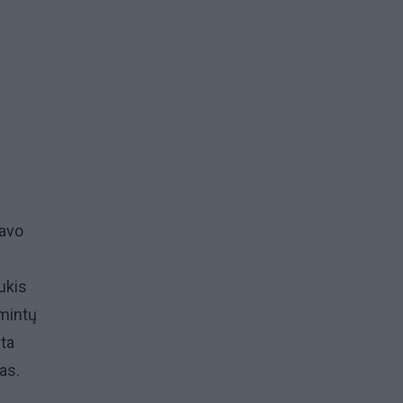
savo
ukis
amintų
yta
as.