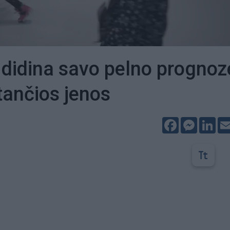
 didina savo pelno prognoz
stančios jenos
Facebook
Messeng
Lin