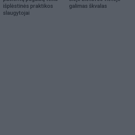
išplėstinės praktikos
galimas škvalas
slaugytojai
Load
More