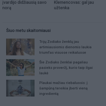
įvardijo didžiausią savo
Klemencovas: gal jau
norą
užtenka
Šiuo metu skaitomiausi
Trijų Zodiako ženklų jau
artimiausiomis dienomis laukia
triumfas visuose reikaluose
Šie Zodiako ženklai pagaliau
pasieks proveržį, kurio taip ilgai
laukė
Plaukai mažiau riebaluosis: į
šampūną tereikia įberti vieną
ingredientą