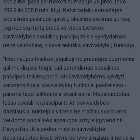
socialinei pašalpai mokėti sumažėjo 28 proc. (nuo
289,9 iki 208,8 mln. litų). Ketvirtadaliu sumažėjęs
socialinės pašalpos gavėjų skaičius sietinas su tuo,
jog nuo šių metų pradžios visos Lietuvos
savivaldybės socialinę pašalpą teikia vykdydamos
nebe valstybinę, o savarankišką savivaldybių funkciją.
"Nuo naujos tvarkos įsigaliojimo prabėgus pusmečiui
galime drąsiai teigti, kad sprendimas socialinės
pašalpos teikimą perduoti savivaldybėms vykdyti
savarankiškajai savivaldybių funkcijai pasiteisino -
parama tapo taiklesnė ir skaidresnė. Nepanaudotas
lėšas socialinei pašalpai teikti savivaldybės
dažniausiai nukreipia kitoms ne mažiau svarbioms
veikloms socialinės apsaugos srityje įgyvendinti.
Pavyzdžiui, Klaipėdos miesto savivaldybė
nepanaudotas lėšas skyrė senyvo amžiaus ir neįgalių