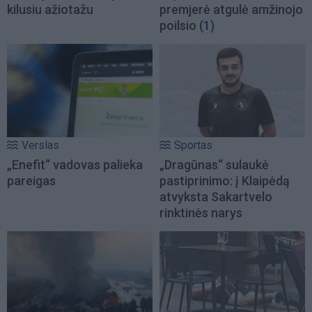
kilusiu ažiotažu
premjerė atgulė amžinojo
poilsio
(1)
Verslas
Sportas
„Enefit“ vadovas palieka
„Dragūnas“ sulaukė
pareigas
pastiprinimo: į Klaipėdą
atvyksta Sakartvelo
rinktinės narys