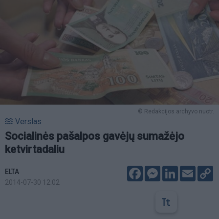
© Redakcijos archyvo nuotr.
Verslas
Socialinės pašalpos gavėjų sumažėjo
ketvirtadaliu
Facebook
Messenger
LinkedIn
Email
C
ELTA
L
2014-07-30 12:02