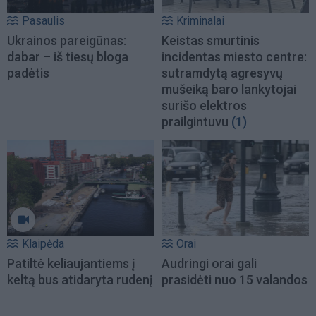
Pasaulis
Kriminalai
Ukrainos pareigūnas:
Keistas smurtinis
dabar – iš tiesų bloga
incidentas miesto centre:
padėtis
sutramdytą agresyvų
mušeiką baro lankytojai
surišo elektros
prailgintuvu
(1)
Klaipėda
Orai
Patiltė keliaujantiems į
Audringi orai gali
keltą bus atidaryta rudenį
prasidėti nuo 15 valandos