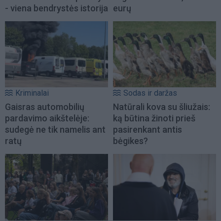
- viena bendrystės istorija
eurų
Kriminalai
Sodas ir daržas
Gaisras automobilių
Natūrali kova su šliužais:
pardavimo aikštelėje:
ką būtina žinoti prieš
sudegė ne tik namelis ant
pasirenkant antis
ratų
bėgikes?