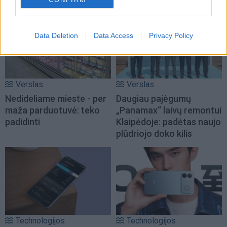
Data Deletion
Data Access
Privacy Policy
Verslas
Verslas
Nedideliame mieste - per
Daugiau pajėgumų
maža parduotuvė: teko
„Panamax“ laivų remontui
padidinti
Klaipėdoje: padėtas naujo
plūdriojo doko kilis
Technologijos
Technologijos