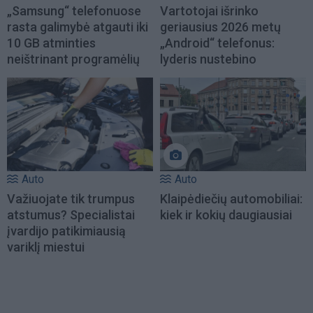
„Samsung“ telefonuose
Vartotojai išrinko
rasta galimybė atgauti iki
geriausius 2026 metų
10 GB atminties
„Android“ telefonus:
neištrinant programėlių
lyderis nustebino
Auto
Auto
Važiuojate tik trumpus
Klaipėdiečių automobiliai:
atstumus? Specialistai
kiek ir kokių daugiausiai
įvardijo patikimiausią
variklį miestui