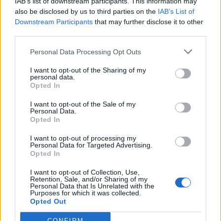
IAB’s list of downstream participants. This information may
also be disclosed by us to third parties on the
IAB’s List of
Downstream Participants
that may further disclose it to other
third parties.
Personal Data Processing Opt Outs
TAIP PAT SKAITYKITE
I want to opt-out of the Sharing of my
personal data.
Opted In
I want to opt-out of the Sale of my
Personal Data.
Opted In
I want to opt-out of processing my
Personal Data for Targeted Advertising.
Opted In
Technologijos
Verslas
Proveržis kosmoso
„Enefit“ vadovas palieka
I want to opt-out of Collection, Use,
Retention, Sale, and/or Sharing of my
moksle: galingiausias
pareigas
Personal Data that Is Unrelated with the
Purposes for which it was collected.
teleskopas užfiksavo
Opted Out
istorinius Saulės
paviršiaus kadrus
CONFIRM