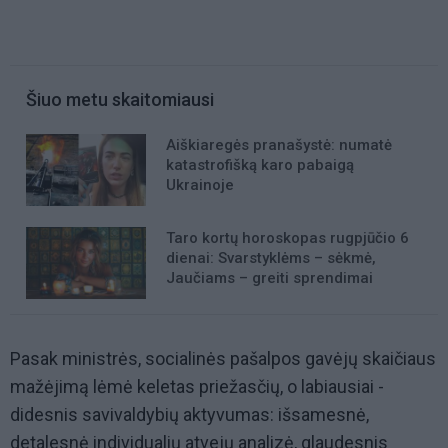
Šiuo metu skaitomiausi
Aiškiaregės pranašystė: numatė
katastrofišką karo pabaigą
Ukrainoje
Taro kortų horoskopas rugpjūčio 6
dienai: Svarstyklėms – sėkmė,
Jaučiams – greiti sprendimai
Pasak ministrės, socialinės pašalpos gavėjų skaičiaus
mažėjimą lėmė keletas priežasčių, o labiausiai -
didesnis savivaldybių aktyvumas: išsamesnė,
detalesnė individualių atvejų analizė, glaudesnis