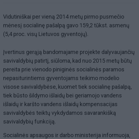
Vidutiniškai per vieną 2014 metų pirmo pusmečio
mėnesį socialinę pašalpą gavo 159,2 tūkst. asmenų
(5,4 proc. visų Lietuvos gyventojų).
Įvertinus gerąją bandomajame projekte dalyvaujančių
savivaldybių patirtį, siūloma, kad nuo 2015 metų būtų
pereita prie vienodo piniginės socialinės paramos
nepasiturintiems gyventojams teikimo modelio
visose savivaldybėse, kuomet tiek socialinę pašalpą,
tiek būsto šildymo išlaidų bei geriamojo vandens
išlaidų ir karšto vandens išlaidų kompensacijas
savivaldybės teiktų vykdydamos savarankišką
savivaldybių funkciją.
Socialinės apsaugos ir darbo ministerija informuoja,