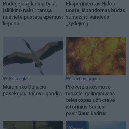
Padegėjas į kiemą tyliai
Eksperimentas Nidos
įsliūkino naktį: tamsą
uoste: išbandomas būdas
nušvietė pastatą apėmusi
sumažinti vandens
liepsna
„žydėjimą“
Kriminalai
Technologijos
Muitininko Dulaičio
Proveržis kosmoso
pasekėjas nušovė gandrą
moksle: galingiausias
teleskopas užfiksavo
istorinius Saulės
paviršiaus kadrus