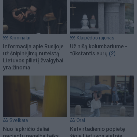
Kriminalai
Klaipėdos rajonas
Informacija apie Rusijoje
Už nišą kolumbariume -
už šnipinėjimą nuteistą
tūkstantis eurų
(2)
Lietuvos pilietį žvalgybai
yra žinoma
Sveikata
Orai
Nuo lapkričio daliai
Ketvirtadienio popietę
pacientų pagalbą teiks
šioje Lietuvos vietoje