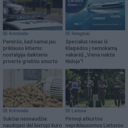
Kriminalai
Renginiai
Pamiršo, kad namai jau
Specialus reisas iš
priklauso kitiems:
Klaipėdos į nemokamą
nostalgija daiktams
vakarėlį „Viena naktis
privertė griebtis smurto
Nidoje“!
Kriminalai
Lietuva
Sukčiai nesnaudžia:
Pirmoji atkurtos
naudojasi dėl kietojo kuro
nepriklausomos Lietuvos