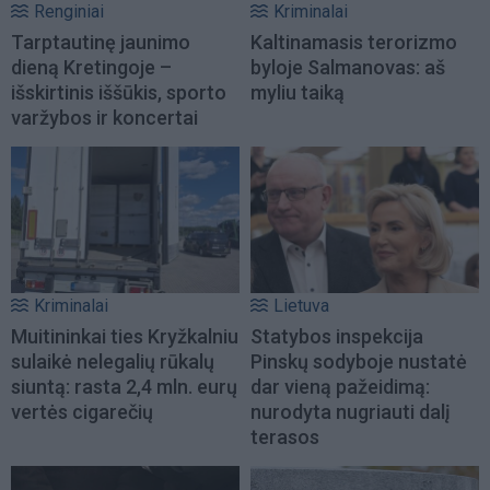
Renginiai
Kriminalai
Tarptautinę jaunimo
Kaltinamasis terorizmo
dieną Kretingoje –
byloje Salmanovas: aš
išskirtinis iššūkis, sporto
myliu taiką
varžybos ir koncertai
Kriminalai
Lietuva
Muitininkai ties Kryžkalniu
Statybos inspekcija
sulaikė nelegalių rūkalų
Pinskų sodyboje nustatė
siuntą: rasta 2,4 mln. eurų
dar vieną pažeidimą:
vertės cigarečių
nurodyta nugriauti dalį
terasos