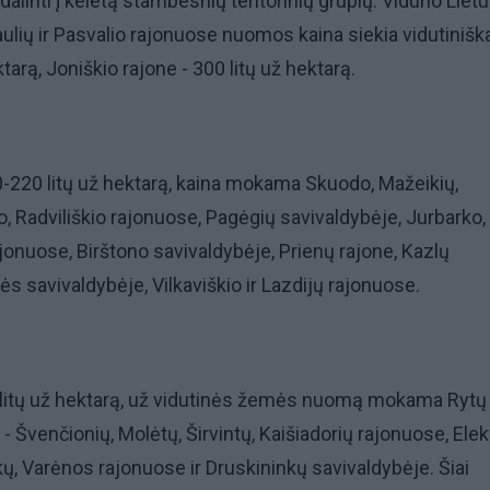
adalinti į keletą stambesnių teritorinių grupių. Vidurio Lietu
aulių ir Pasvalio rajonuose nuomos kaina siekia vidutiniška
tarą, Joniškio rajone - 300 litų už hektarą.
-220 litų už hektarą, kaina mokama Skuodo, Mažeikių,
 Radviliškio rajonuose, Pagėgių savivaldybėje, Jurbarko,
onuose, Birštono savivaldybėje, Prienų rajone, Kazlų
s savivaldybėje, Vilkaviškio ir Lazdijų rajonuose.
0 litų už hektarą, už vidutinės žemės nuomą mokama Rytų 
 - Švenčionių, Molėtų, Širvintų, Kaišiadorių rajonuose, Ele
kų, Varėnos rajonuose ir Druskininkų savivaldybėje. Šiai