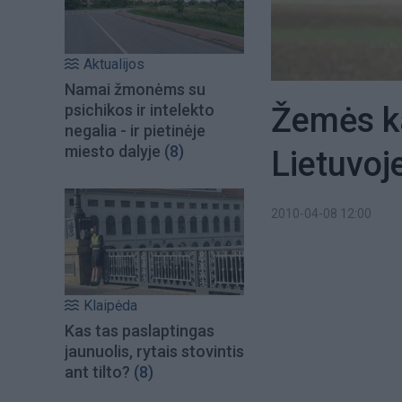
Aktualijos
Namai žmonėms su
Žemės ka
psichikos ir intelekto
negalia - ir pietinėje
miesto dalyje
(8)
Lietuvoj
2010-04-08 12:00
Klaipėda
Kas tas paslaptingas
jaunuolis, rytais stovintis
ant tilto?
(8)