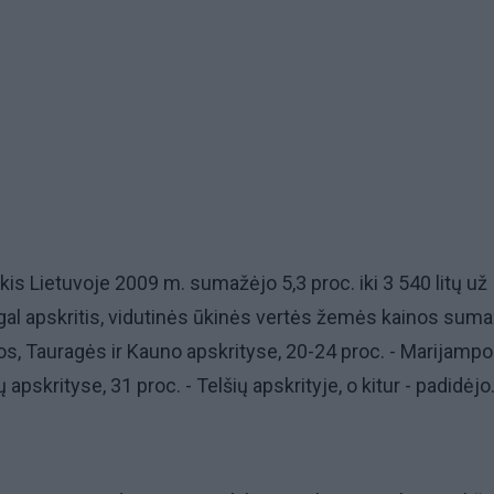
is Lietuvoje 2009 m. sumažėjo 5,3 proc. iki 3 540 litų už
agal apskritis, vidutinės ūkinės vertės žemės kainos sum
os, Tauragės ir Kauno apskrityse, 20-24 proc. - Marijampo
 apskrityse, 31 proc. - Telšių apskrityje, o kitur - padidėjo