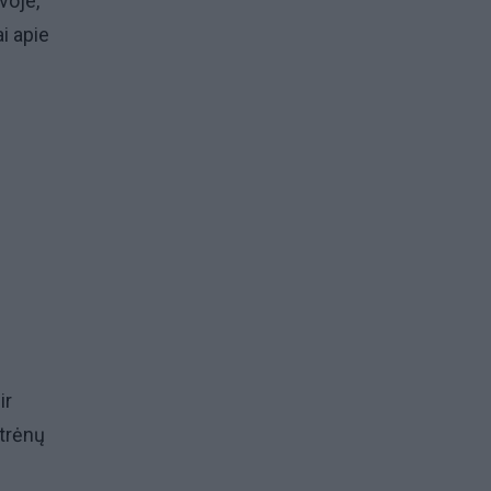
voje,
i apie
ir
ktrėnų