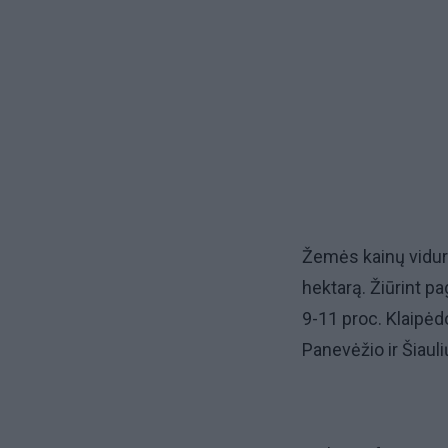
Žemės kainų vidurk
hektarą. Žiūrint p
9-11 proc. Klaipėd
Panevėžio ir Šiaulių