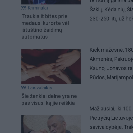
teritoriją galima p
Kriminalai
Šakių, Kėdainių, Ši
Traukia it bites prie
230-250 litų už hek
medaus: kurorte vėl
ištuštino žaidimų
automatus
Kiek mažesnė, 180
Akmenės, Pakruojo,
Kauno, Jonavos raj
Rūdos, Marijampolė
Laisvalaikis
Šie ženklai delne yra ne
pas visus: ką jie reiškia
Mažiausiai, iki 10
Pietryčių Lietuvoje
savivaldybėje, Tra