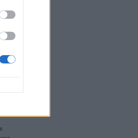
ę (133
tės
mę
s
ės ir
 proc.
s