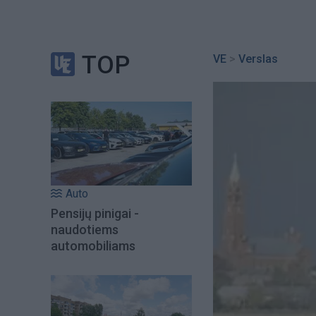
TOP
VE
>
Verslas
Auto
Pensijų pinigai -
naudotiems
automobiliams