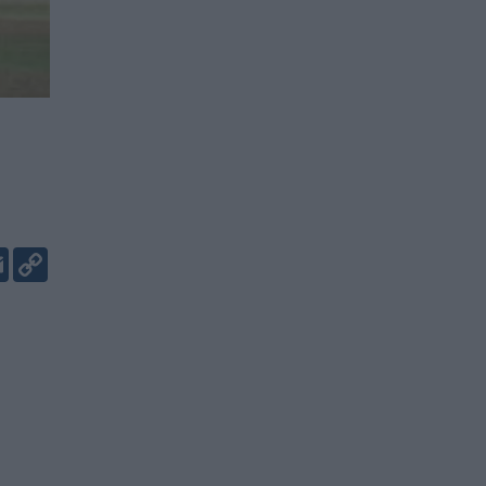
er
kedIn
Email
Copy
Link