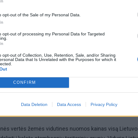
In
kainos 2009 m. sumažėjo apie 11 proc. už dirbamą žem
 apie 4 proc. už pievas ir ganyklas (111 litų už hektarą).
o opt-out of the Sale of my Personal Data.
In
 kainos sumažėjo Vakarų Lietuvoje už įvairios ūkinės ver
 ir Rytų Lietuvoje už vidutinės ir geros ūkinės vertės že
to opt-out of processing my Personal Data for Targeted
ing.
In
o opt-out of Collection, Use, Retention, Sale, and/or Sharing
ersonal Data that Is Unrelated with the Purposes for which it
lected.
Out
uomos kainos sumažėjo 9-10 proc., tačiau už geros ūkinė
CONFIRM
 nepakitusios. Vidurio Lietuvoje nuomos kainos už vidutin
ės žemę beveik nesikeitė, o prastesnės žemės - išaugo 7
Data Deletion
Data Access
Privacy Policy
kinės vertės žemės vidutines nuomos kainas visą Lietuvo