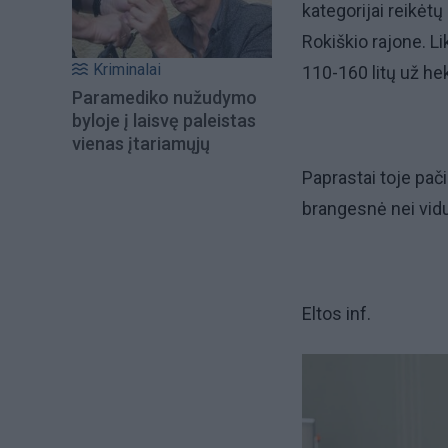
kategorijai reikėtų 
Rokiškio rajone. L
Kriminalai
110-160 litų už he
Paramediko nužudymo
byloje į laisvę paleistas
vienas įtariamųjų
Paprastai toje pač
brangesnė nei vidu
Eltos inf.