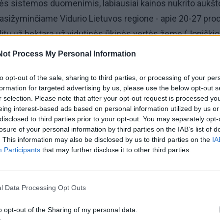
ės sistemos duomenimis, labiausiai kainos nukrito aukš
ižyminčiame Vidurio Lietuvos regione - apie 20-27 proc.
itų už hektarą už vidutinės ūkinės vertės žemę (Joniškio r
).
Not Process My Personal Information
to opt-out of the sale, sharing to third parties, or processing of your per
formation for targeted advertising by us, please use the below opt-out s
r selection. Please note that after your opt-out request is processed y
ainos sumažėjo apie 13-16 proc. už vidutinę ir prastesnę
eing interest-based ads based on personal information utilized by us or
itorijose čia vidutinė žemė kainavo iki 2 200 litų už hekt
disclosed to third parties prior to your opt-out. You may separately opt-
losure of your personal information by third parties on the IAB’s list of
 500 litų už hektarą (Klaipėdos rajone - 5 900 litų už hekta
. This information may also be disclosed by us to third parties on the
IA
s žemės kainos Rytų Lietuvoje beveik nesikeitė (1 500-2 
Participants
that may further disclose it to other third parties.
 Pietų Lietuvoje netgi išaugo apie 29 proc. (2 000-3 000 litų
l Data Processing Opt Outs
o opt-out of the Sharing of my personal data.