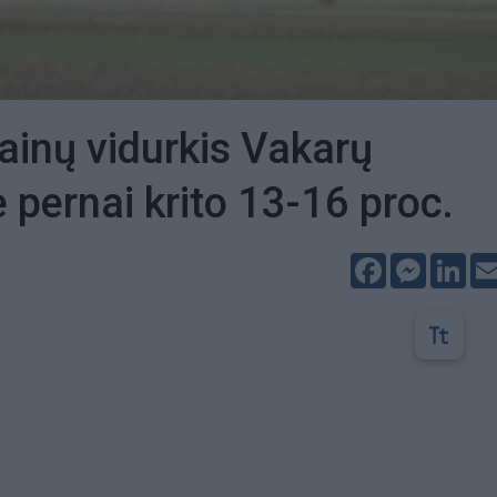
inų vidurkis Vakarų
e pernai krito 13-16 proc.
Facebook
Messeng
Lin