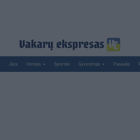
Jūra
Sportas
Pasaulis
Verslas
Gyvenimas