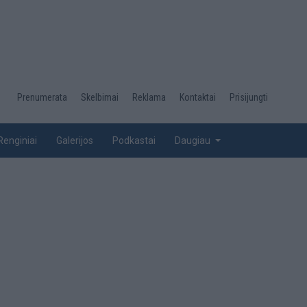
Desktop
Prenumerata
Skelbimai
Reklama
Kontaktai
Prisijungti
menu
top
Renginiai
Galerijos
Podkastai
Daugiau