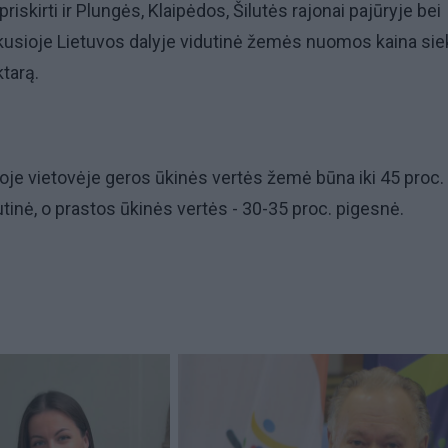
priskirti ir Plungės, Klaipėdos, Šilutės rajonai pajūryje bei
ikusioje Lietuvos dalyje vidutinė žemės nuomos kaina sie
ktarą.
ioje vietovėje geros ūkinės vertės žemė būna iki 45 proc.
tinė, o prastos ūkinės vertės - 30-35 proc. pigesnė.