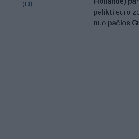
Hollande) pare
(13)
palikti euro z
nuo pačios Gr