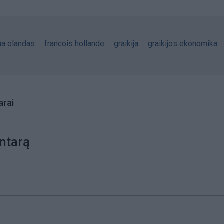
ua olandas
francois hollande
graikija
graikijos ekonomika
rai
ntarą