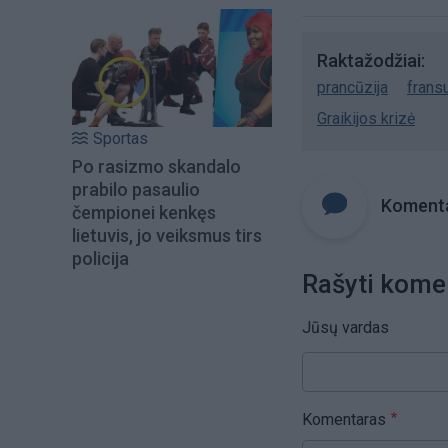
Raktažodžiai
prancūzija
frans
Graikijos krizė
Sportas
Po rasizmo skandalo
prabilo pasaulio
Komenta
čempionei kenkęs
lietuvis, jo veiksmus tirs
policija
Rašyti kome
Jūsų vardas
Komentaras