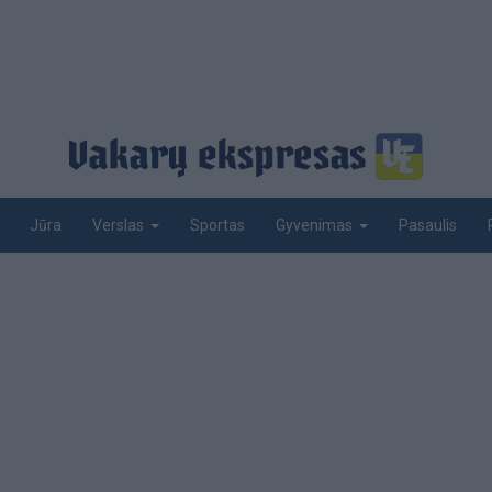
Jūra
Sportas
Pasaulis
Verslas
Gyvenimas