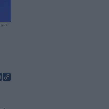
 nuotr.
er
kedIn
Email
Copy
Link