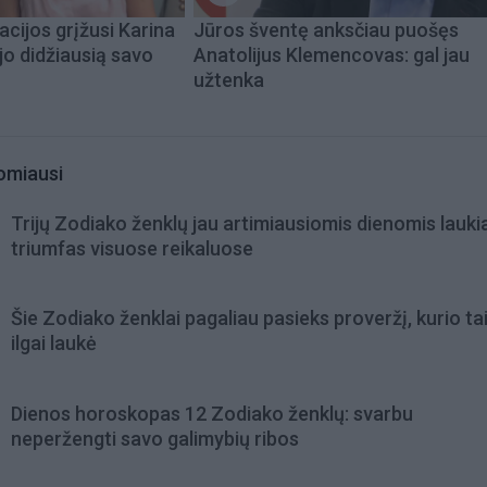
acijos grįžusi Karina
Jūros šventę anksčiau puošęs
jo didžiausią savo
Anatolijus Klemencovas: gal jau
užtenka
omiausi
Trijų Zodiako ženklų jau artimiausiomis dienomis lauki
triumfas visuose reikaluose
Šie Zodiako ženklai pagaliau pasieks proveržį, kurio ta
ilgai laukė
Dienos horoskopas 12 Zodiako ženklų: svarbu
neperžengti savo galimybių ribos