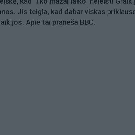
iškė, kad "liko mažai laiko" neleisti Graiki
onos. Jis teigia, kad dabar viskas priklaus
aikijos. Apie tai praneša BBC.