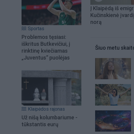
Į Klaipėdą iš emigr
Kučinskienė įvardi
norą
Sportas
Problemos tęsiasi:
iškritus Butkevičiui, į
Šiuo metu skait
rinktinę kviečiamas
„Juventus“ puolėjas
Klaipėdos rajonas
Už nišą kolumbariume -
tūkstantis eurų