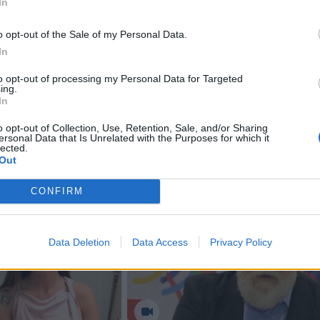
In
adus tinkamo sprendimo vos po kelių savaičių Graikija gal
o opt-out of the Sale of my Personal Data.
In
nemokumą, kelia nerimą investuotojams. Londono biržoje 
" jau smuko 1,1 proc. - iki 6710 punktų, Frankfurto birž
to opt-out of processing my Personal Data for Targeted
ing.
,9 proc., o Paryžiaus "CAC 40" - 1,75 procento.
In
o opt-out of Collection, Use, Retention, Sale, and/or Sharing
ersonal Data that Is Unrelated with the Purposes for which it
lected.
Out
CONFIRM
Data Deletion
Data Access
Privacy Policy