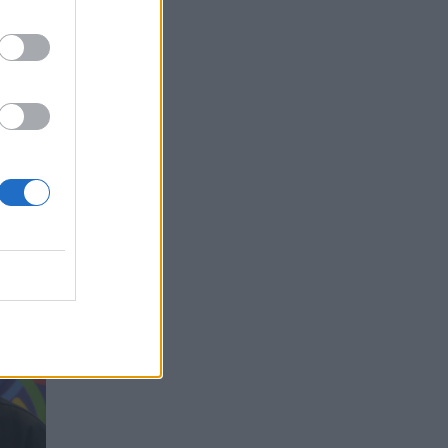
i būti
akcijų
os DAX