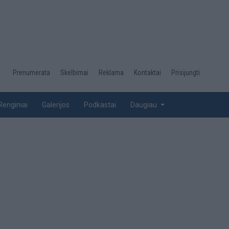
Desktop
Prenumerata
Skelbimai
Reklama
Kontaktai
Prisijungti
menu
top
Renginiai
Galerijos
Podkastai
Daugiau