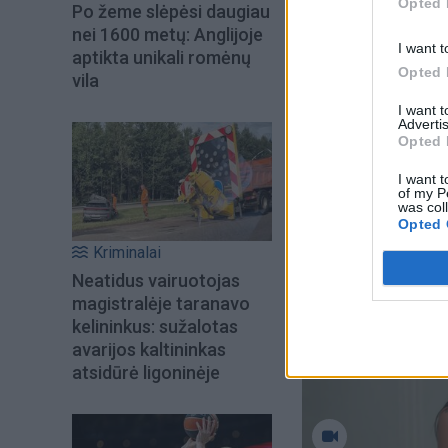
Opted 
Po žeme slėpėsi daugiau
nei 1600 metų: Anglijoje
Galimybės, kad ner
I want t
aptikta unikali romėnų
Opted 
priversta skelbti 
vila
indeksas "FTSE 100
I want 
Advertis
indeksas prarado 1
Opted 
I want t
of my P
was col
Opted 
Kriminalai
Neatidus vairuotojas
magistralėje taranavo
kelininkus: sužalotas
avarijos kaltininkas
atsidūrė ligoninėje