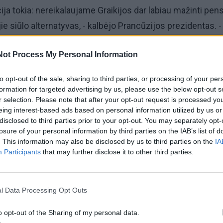
ja tokia: nereikalaujame Graikijos dar labiau mažinti pens
ie siūlo alternatyvas, - kalbėjo Prancūzijos prezidentas. -
rbo. Turime padaryti viską, kad Graikija išliktų euro zonoje
Not Process My Personal Information
yje vykusios Graikijos ir Europos Sąjungos (ES) pareigū
to opt-out of the sale, sharing to third parties, or processing of your per
asiekti susitarimo, galinčio suteikti Atėnams reikalingą
formation for targeted advertising by us, please use the below opt-out s
 nepavyko.
r selection. Please note that after your opt-out request is processed y
eing interest-based ads based on personal information utilized by us or
disclosed to third parties prior to your opt-out. You may separately opt-
zonos finansų ministrai susitiks su kolega iš Graikijos Ja
losure of your personal information by third parties on the IAB’s list of
. This information may also be disclosed by us to third parties on the
IA
aroufakis), tiesa, šis teigia susitikimo metu naujų siūlymų
Participants
that may further disclose it to other third parties.
ikimas nėra tinkamiausia vieta pasiūlymams teikti, jeigu š
l Data Processing Opt Outs
suderinti žemesniuose lygmenyse", - kalbėjo Graikijos fin
o opt-out of the Sharing of my personal data.
aikraščiui "Bild".