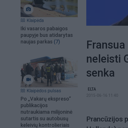
Klaipėda
Iki vasaros pabaigos
paupyje bus atidarytas
Fransua 
naujas parkas
(7)
neleisti 
senka
ELTA
Klaipėdos pulsas
2015-06-16 11:40
Po „Vakarų ekspreso“
publikacijos
nutraukiama milijoninė
Prancūzijos 
sutartis su autobusų
keleivių kontrolieriais