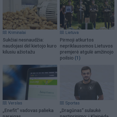
Kriminalai
Lietuva
Sukčiai nesnaudžia:
Pirmoji atkurtos
naudojasi dėl kietojo kuro
nepriklausomos Lietuvos
kilusiu ažiotažu
premjerė atgulė amžinojo
poilsio
(1)
Verslas
Sportas
„Enefit“ vadovas palieka
„Dragūnas“ sulaukė
pareigas
pastiprinimo: į Klaipėdą