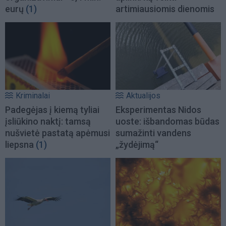
eurų
(1)
artimiausiomis dienomis
Kriminalai
Aktualijos
Padegėjas į kiemą tyliai
Eksperimentas Nidos
įsliūkino naktį: tamsą
uoste: išbandomas būdas
nušvietė pastatą apėmusi
sumažinti vandens
liepsna
(1)
„žydėjimą“