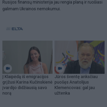
Rusijos finansų ministerija jau rengia planą ir ruošiasi
galimam Ukrainos nemokumui.
Į Klaipėdą iš emigracijos
Jūros šventę anksčiau
grįžusi Karina Kučinskienė
puošęs Anatolijus
įvardijo didžiausią savo
Klemencovas: gal jau
norą
užtenka