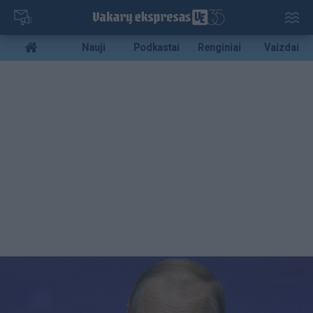
Pereiti
į
pagrindinį
Mobile
Nauji
Podkastai
Renginiai
Vaizdai
turinį
menu
bottom