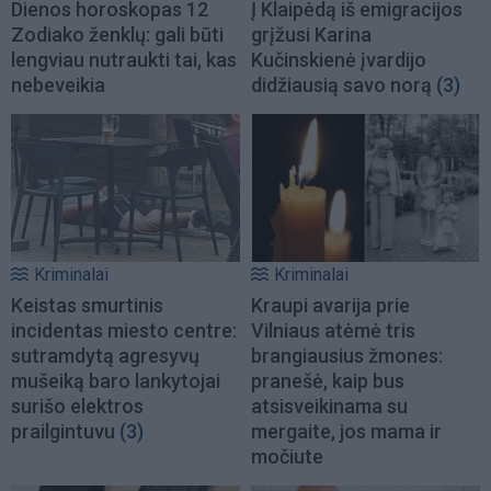
Dienos horoskopas 12
Į Klaipėdą iš emigracijos
Zodiako ženklų: gali būti
grįžusi Karina
lengviau nutraukti tai, kas
Kučinskienė įvardijo
nebeveikia
didžiausią savo norą
(3)
Kriminalai
Kriminalai
Keistas smurtinis
Kraupi avarija prie
incidentas miesto centre:
Vilniaus atėmė tris
sutramdytą agresyvų
brangiausius žmones:
mušeiką baro lankytojai
pranešė, kaip bus
surišo elektros
atsisveikinama su
prailgintuvu
(3)
mergaite, jos mama ir
močiute