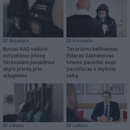
Aktualijos
Kriminalai
Buvusi AAD vadovė
Terorizmu kaltinamas
sutuoktinio įmonę
Eldaras Salmanovas
tikrinusiam pavaldiniui
teisme pareiškė esąs
skyrė priedą prie
pacisfistas ir mylintis
atlyginimo
taiką
Lietuva
Lietuva