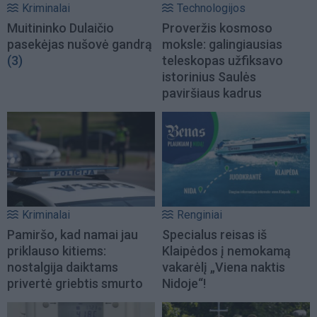
Kriminalai
Technologijos
Muitininko Dulaičio
Proveržis kosmoso
pasekėjas nušovė gandrą
moksle: galingiausias
(3)
teleskopas užfiksavo
istorinius Saulės
paviršiaus kadrus
Kriminalai
Renginiai
Pamiršo, kad namai jau
Specialus reisas iš
priklauso kitiems:
Klaipėdos į nemokamą
nostalgija daiktams
vakarėlį „Viena naktis
privertė griebtis smurto
Nidoje“!