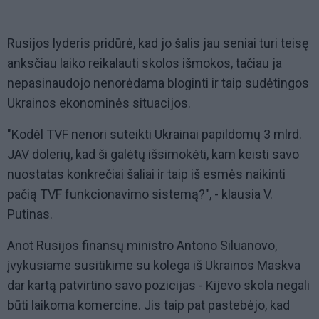
Rusijos lyderis pridūrė, kad jo šalis jau seniai turi teisę
anksčiau laiko reikalauti skolos išmokos, tačiau ja
nepasinaudojo nenorėdama bloginti ir taip sudėtingos
Ukrainos ekonominės situacijos.
"Kodėl TVF nenori suteikti Ukrainai papildomų 3 mlrd.
JAV dolerių, kad ši galėtų išsimokėti, kam keisti savo
nuostatas konkrečiai šaliai ir taip iš esmės naikinti
pačią TVF funkcionavimo sistemą?", - klausia V.
Putinas.
Anot Rusijos finansų ministro Antono Siluanovo,
įvykusiame susitikime su kolega iš Ukrainos Maskva
dar kartą patvirtino savo pozicijas - Kijevo skola negali
būti laikoma komercine. Jis taip pat pastebėjo, kad