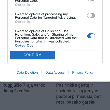
Personal Data.
Opted In
I want to opt-out of processing my
Personal Data for Targeted Advertising.
Opted In
I want to opt-out of Collection, Use,
NAUJI
Retention, Sale, and/or Sharing of my
Personal Data that Is Unrelated with the
Purposes for which it was collected.
Opted Out
CONFIRM
Data Deletion
Data Access
Privacy Policy
Laisvalaikis
Laisvalaikis
Rugpjūčio 7-ąją vardo
Pasirinkite gestą ir
dieną švenčia
sužinokite, ką jumyse
pastebi pirmiausia, bet
retai pasako garsiai