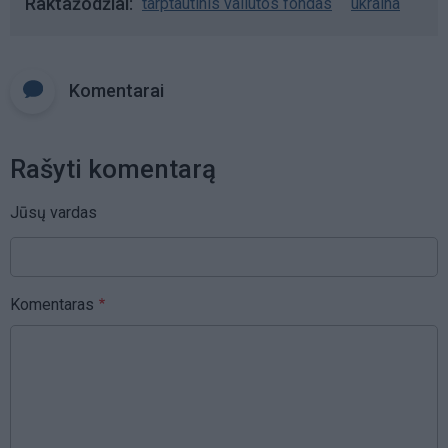
Raktažodžiai
tarptautinis valiutos fondas
ukraina
Komentarai
Rašyti komentarą
Jūsų vardas
Komentaras