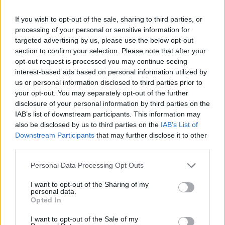
If you wish to opt-out of the sale, sharing to third parties, or
processing of your personal or sensitive information for
targeted advertising by us, please use the below opt-out
section to confirm your selection. Please note that after your
opt-out request is processed you may continue seeing
Pasaulis
Pasaulis
interest-based ads based on personal information utilized by
us or personal information disclosed to third parties prior to
Zelenskis: balistinių
Kas gali priversti Donaldą
your opt-out. You may separately opt-out of the further
raketų perėmėjai galėjo
Trumpą smogti Rusijai:
disclosure of your personal information by third parties on the
išgelbėti gyvybes
ekspertas atskleidė
IAB’s list of downstream participants. This information may
netikėtą scenarijų
(3)
also be disclosed by us to third parties on the
IAB’s List of
Downstream Participants
that may further disclose it to other
third parties.
Personal Data Processing Opt Outs
I want to opt-out of the Sharing of my
personal data.
Opted In
I want to opt-out of the Sale of my