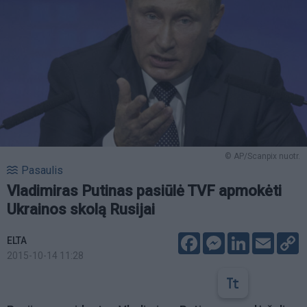
© AP/Scanpix nuotr.
Pasaulis
Vladimiras Putinas pasiūlė TVF apmokėti
Ukrainos skolą Rusijai
Facebook
Messenger
LinkedIn
Email
C
ELTA
L
2015-10-14 11:28