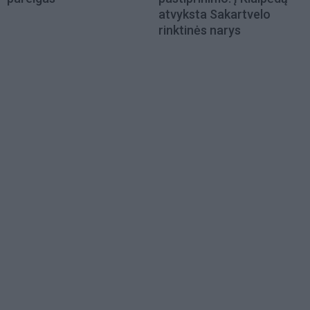
atvyksta Sakartvelo
rinktinės narys
Load
More