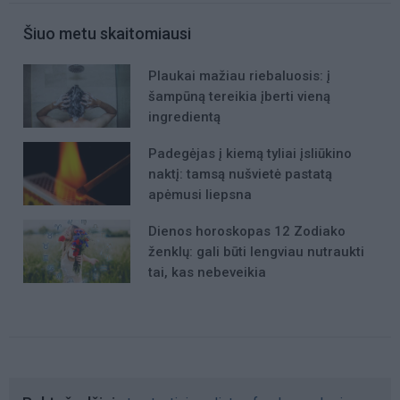
Šiuo metu skaitomiausi
Plaukai mažiau riebaluosis: į
šampūną tereikia įberti vieną
ingredientą
Padegėjas į kiemą tyliai įsliūkino
naktį: tamsą nušvietė pastatą
apėmusi liepsna
Dienos horoskopas 12 Zodiako
ženklų: gali būti lengviau nutraukti
tai, kas nebeveikia