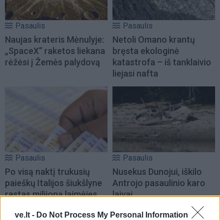
Pasaulis
Pasaulis
Naujas krateris Mėnulyje:
Netoli Omano krantų
„SpaceX“ raketos liekana
bręsta ekologinė
rėžėsi į Žemės palydovą
katastrofa – iš tanklaivio
liejasi nafta
Pasaulis
Pasaulis
Po visą naktį trukusių
Nusekus Dunojui, iškilo
paieškų Italijos šiukšlyne
Antrojo pasaulinio karo
rastas milijoną laimėjęs
laivai
loterijos bilietas
ve.lt -
Do Not Process My Personal Information