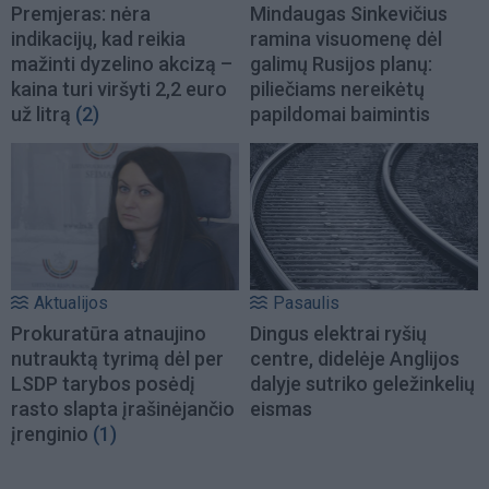
Premjeras: nėra
Mindaugas Sinkevičius
indikacijų, kad reikia
ramina visuomenę dėl
mažinti dyzelino akcizą –
galimų Rusijos planų:
kaina turi viršyti 2,2 euro
piliečiams nereikėtų
už litrą
(2)
papildomai baimintis
Aktualijos
Pasaulis
Prokuratūra atnaujino
Dingus elektrai ryšių
nutrauktą tyrimą dėl per
centre, didelėje Anglijos
LSDP tarybos posėdį
dalyje sutriko geležinkelių
rasto slapta įrašinėjančio
eismas
įrenginio
(1)