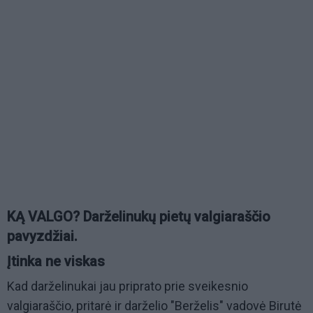
KĄ VALGO? Darželinukų pietų valgiaraščio
pavyzdžiai.
Įtinka ne viskas
Kad darželinukai jau priprato prie sveikesnio
valgiaraščio, pritarė ir darželio "Berželis" vadovė Birutė