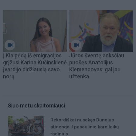
Į Klaipėdą iš emigracijos
Jūros šventę anksčiau
grįžusi Karina Kučinskienė
puošęs Anatolijus
įvardijo didžiausią savo
Klemencovas: gal jau
norą
užtenka
Šiuo metu skaitomiausi
Rekordiškai nusekęs Dunojus
atidengė II pasaulinio karo laikų
radinius