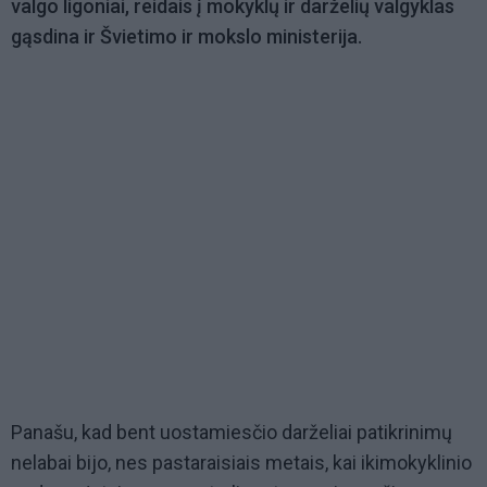
valgo ligoniai, reidais į mokyklų ir darželių valgyklas
gąsdina ir Švietimo ir mokslo ministerija.
Panašu, kad bent uostamiesčio darželiai patikrinimų
nelabai bijo, nes pastaraisiais metais, kai ikimokyklinio