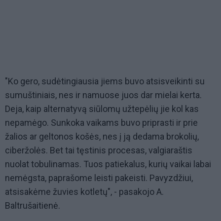
"Ko gero, sudėtingiausia jiems buvo atsisveikinti su
sumuštiniais, nes ir namuose juos dar mielai kerta.
Deja, kaip alternatyvą siūlomų užtepėlių jie kol kas
nepamėgo. Sunkoka vaikams buvo priprasti ir prie
žalios ar geltonos košės, nes į ją dedama brokolių,
ciberžolės. Bet tai tęstinis procesas, valgiaraštis
nuolat tobulinamas. Tuos patiekalus, kurių vaikai labai
nemėgsta, paprašome leisti pakeisti. Pavyzdžiui,
atsisakėme žuvies kotletų", - pasakojo A.
Baltrušaitienė.