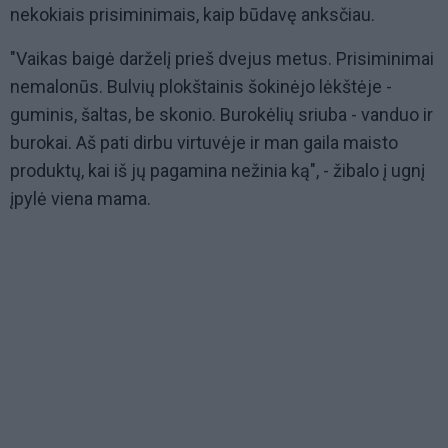
nekokiais prisiminimais, kaip būdavę anksčiau.
"Vaikas baigė darželį prieš dvejus metus. Prisiminimai
nemalonūs. Bulvių plokštainis šokinėjo lėkštėje -
guminis, šaltas, be skonio. Burokėlių sriuba - vanduo ir
burokai. Aš pati dirbu virtuvėje ir man gaila maisto
produktų, kai iš jų pagamina nežinia ką", - žibalo į ugnį
įpylė viena mama.