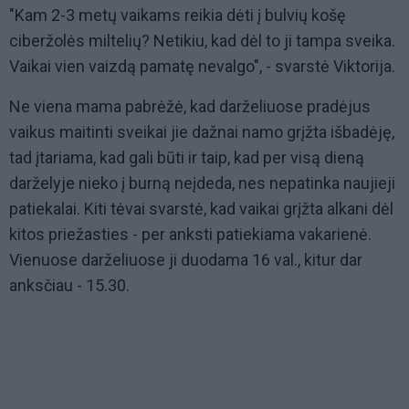
"Kam 2-3 metų vaikams reikia dėti į bulvių košę
ciberžolės miltelių? Netikiu, kad dėl to ji tampa sveika.
Vaikai vien vaizdą pamatę nevalgo", - svarstė Viktorija.
Ne viena mama pabrėžė, kad darželiuose pradėjus
vaikus maitinti sveikai jie dažnai namo grįžta išbadėję,
tad įtariama, kad gali būti ir taip, kad per visą dieną
darželyje nieko į burną neįdeda, nes nepatinka naujieji
patiekalai. Kiti tėvai svarstė, kad vaikai grįžta alkani dėl
kitos priežasties - per anksti patiekiama vakarienė.
Vienuose darželiuose ji duodama 16 val., kitur dar
anksčiau - 15.30.