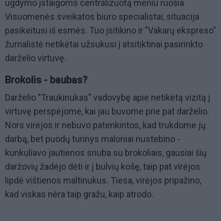
ugdymo įstaigoms centralizuotą meniu ruošia
Visuomenės sveikatos biuro specialistai, situacija
pasikeitusi iš esmės. Tuo įsitikino ir "Vakarų ekspreso"
žurnalistė netikėtai užsukusi į atsitiktinai pasirinkto
darželio virtuvę.
Brokolis - baubas?
Darželio "Traukinukas" vadovybę apie netikėtą vizitą į
virtuvę perspėjome, kai jau buvome prie pat darželio.
Nors virėjos ir nebuvo patenkintos, kad trukdome jų
darbą, bet puodų turinys maloniai nustebino -
kunkuliavo jautienos sriuba su brokoliais, gausiai šių
daržovių žadėjo dėti ir į bulvių košę, taip pat virėjos
lipdė vištienos maltinukus. Tiesa, virėjos pripažino,
kad viskas nėra taip gražu, kaip atrodo.