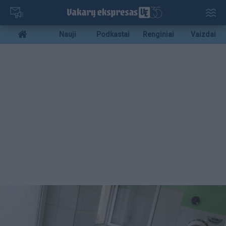
Pereiti
į
pagrindinį
Mobile
Nauji
Podkastai
Renginiai
Vaizdai
turinį
menu
bottom