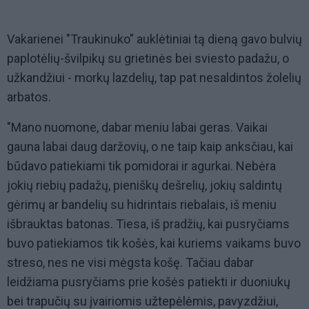
Vakarienei "Traukinuko" auklėtiniai tą dieną gavo bulvių
paplotėlių-švilpikų su grietinės bei sviesto padažu, o
užkandžiui - morkų lazdelių, tap pat nesaldintos žolelių
arbatos.
"Mano nuomone, dabar meniu labai geras. Vaikai
gauna labai daug daržovių, o ne taip kaip anksčiau, kai
būdavo patiekiami tik pomidorai ir agurkai. Nebėra
jokių riebių padažų, pieniškų dešrelių, jokių saldintų
gėrimų ar bandelių su hidrintais riebalais, iš meniu
išbrauktas batonas. Tiesa, iš pradžių, kai pusryčiams
buvo patiekiamos tik košės, kai kuriems vaikams buvo
streso, nes ne visi mėgsta košę. Tačiau dabar
leidžiama pusryčiams prie košės patiekti ir duoniukų
bei trapučių su įvairiomis užtepėlėmis, pavyzdžiui,