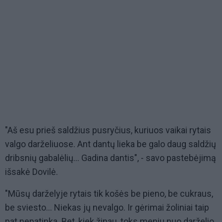
"Aš esu prieš saldžius pusryčius, kuriuos vaikai rytais
valgo darželiuose. Ant dantų lieka be galo daug saldžių
dribsnių gabalėlių... Gadina dantis", - savo pastebėjimą
išsakė Dovilė.
"Mūsų darželyje rytais tik košės be pieno, be cukraus,
be sviesto... Niekas jų nevalgo. Ir gėrimai žoliniai taip
pat nepatinka. Bet, kiek žinau, toks meniu nuo darželio