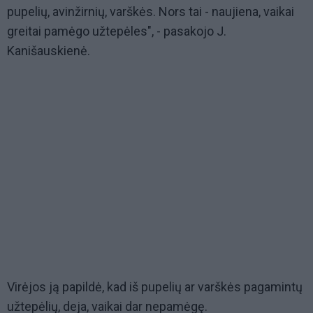
pupelių, avinžirnių, varškės. Nors tai - naujiena, vaikai
greitai pamėgo užtepėles", - pasakojo J.
Kanišauskienė.
Virėjos ją papildė, kad iš pupelių ar varškės pagamintų
užtepėlių, deja, vaikai dar nepamėgę.