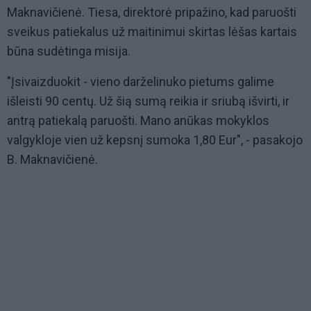
Maknavičienė. Tiesa, direktorė pripažino, kad paruošti
sveikus patiekalus už maitinimui skirtas lėšas kartais
būna sudėtinga misija.
"Įsivaizduokit - vieno darželinuko pietums galime
išleisti 90 centų. Už šią sumą reikia ir sriubą išvirti, ir
antrą patiekalą paruošti. Mano anūkas mokyklos
valgykloje vien už kepsnį sumoka 1,80 Eur", - pasakojo
B. Maknavičienė.