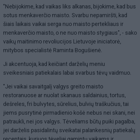
"Nebijokime, kad vaikas liks alkanas, bijokime, kad bus
sotus menkaverčio maisto. Svarbu nepamiršti, kad
šiais laikais vaikai serga nuo maisto pertekliaus ir
menkaverčio maisto, o ne nuo maisto stygiaus", - sako
vaikų maitinimo revoliucijos Lietuvoje iniciatorė,
mitybos specialistė Raminta Bogušienė.
Ji akcentuoja, kad keičiant darželių meniu
sveikesniais patiekalais labai svarbus tėvų vaidmuo.
"Jei vaikai savaitgalį valgys greito maisto
restoranuose ar nuolat skanaus saldainius, tortus,
dešreles, fri bulvytes, sūrelius, bulvių traškučius, tai
jiems pusrytinė pirmadienio košė nebus nei skani, nei
patraukli, nei jos valgys. Tėveliams būtų puiki pagalba,
jei darželis pasidalintų sveikatai palankesnių patiekalų
receptais, kuriuos tėveliai gamintų vaikams ir