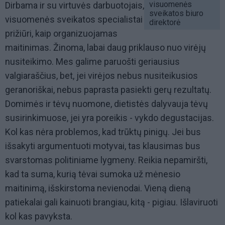
visuomenės
Dirbama ir su virtuvės darbuotojais,
sveikatos biuro
visuomenės sveikatos specialistai
direktorė
prižiūri, kaip organizuojamas
maitinimas. Žinoma, labai daug priklauso nuo virėjų
nusiteikimo. Mes galime paruošti geriausius
valgiaraščius, bet, jei virėjos nebus nusiteikusios
geranoriškai, nebus paprasta pasiekti gerų rezultatų.
Domimės ir tėvų nuomone, dietistės dalyvauja tėvų
susirinkimuose, jei yra poreikis - vykdo degustacijas.
Kol kas nėra problemos, kad trūktų pinigų. Jei bus
išsakyti argumentuoti motyvai, tas klausimas bus
svarstomas politiniame lygmeny. Reikia nepamiršti,
kad ta suma, kurią tėvai sumoka už mėnesio
maitinimą, išskirstoma nevienodai. Vieną dieną
patiekalai gali kainuoti brangiau, kitą - pigiau. Išlaviruoti
kol kas pavyksta.