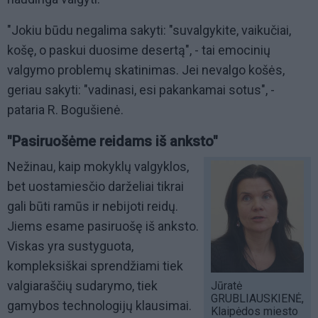
"Jokiu būdu negalima sakyti: "suvalgykite, vaikučiai,
košę, o paskui duosime desertą", - tai emocinių
valgymo problemų skatinimas. Jei nevalgo košės,
geriau sakyti: "vadinasi, esi pakankamai sotus", -
pataria R. Bogušienė.
"Pasiruošėme reidams iš anksto"
Nežinau, kaip mokyklų valgyklos,
bet uostamiesčio darželiai tikrai
gali būti ramūs ir nebijoti reidų.
Jiems esame pasiruošę iš anksto.
Viskas yra sustyguota,
kompleksiškai sprendžiami tiek
valgiaraščių sudarymo, tiek
Jūratė
GRUBLIAUSKIENĖ,
gamybos technologijų klausimai.
Klaipėdos miesto