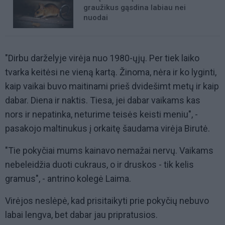
graužikus gąsdina labiau nei
nuodai
"Dirbu darželyje virėja nuo 1980-ųjų. Per tiek laiko
tvarka keitėsi ne vieną kartą. Žinoma, nėra ir ko lyginti,
kaip vaikai buvo maitinami prieš dvidešimt metų ir kaip
dabar. Diena ir naktis. Tiesa, jei dabar vaikams kas
nors ir nepatinka, neturime teisės keisti meniu", -
pasakojo maltinukus į orkaitę šaudama virėja Birutė.
"Tie pokyčiai mums kainavo nemažai nervų. Vaikams
nebeleidžia duoti cukraus, o ir druskos - tik kelis
gramus", - antrino kolegė Laima.
Virėjos neslėpė, kad prisitaikyti prie pokyčių nebuvo
labai lengva, bet dabar jau pripratusios.