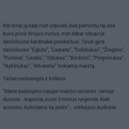
Kiti tėvai ją kaip mat užpuolė, kad pamirštų tai, kas
buvo prieš dvejus metus, mat dabar situacija
darželiuose kardinaliai pasikeitusi. Tėvai gyrė
darželiuose "Eglutė", "Liepaitė", "Dobiliukas", "Žiogelis",
"Puriena", "Linelis", "Giliukas", "Berželis", "Pingvinukas",
"Nykštukas", "Aitvarėlis" tiekiamą maistą.
Tačiau neišvengta ir kritikos.
"Mane pašiurpino naujas maisto racionas: vietoje
duonos - trapučiai, kurie 3 metus negenda. Kiek
acetono. Autistams tai peilis", - stebėjosi Audronė.