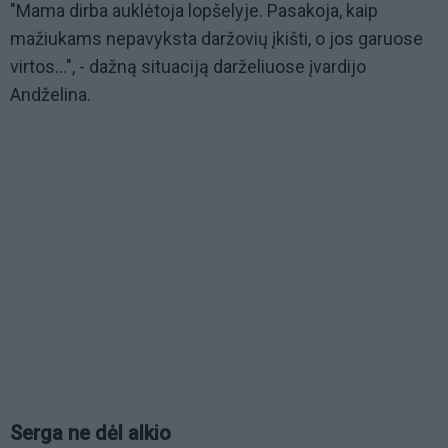
"Mama dirba auklėtoja lopšelyje. Pasakoja, kaip
mažiukams nepavyksta daržovių įkišti, o jos garuose
virtos...", - dažną situaciją darželiuose įvardijo
Andželina.
Serga ne dėl alkio