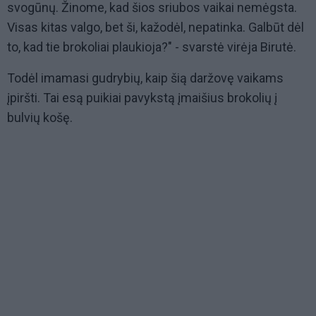
svogūnų. Žinome, kad šios sriubos vaikai nemėgsta.
Visas kitas valgo, bet ši, kažodėl, nepatinka. Galbūt dėl
to, kad tie brokoliai plaukioja?" - svarstė virėja Birutė.
Todėl imamasi gudrybių, kaip šią daržovę vaikams
įpiršti. Tai esą puikiai pavykstą įmaišius brokolių į
bulvių košę.