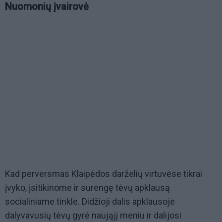
Nuomonių įvairovė
Kad perversmas Klaipėdos darželių virtuvėse tikrai
įvyko, įsitikinome ir surengę tėvų apklausą
socialiniame tinkle. Didžioji dalis apklausoje
dalyvavusių tėvų gyrė naująjį meniu ir dalijosi