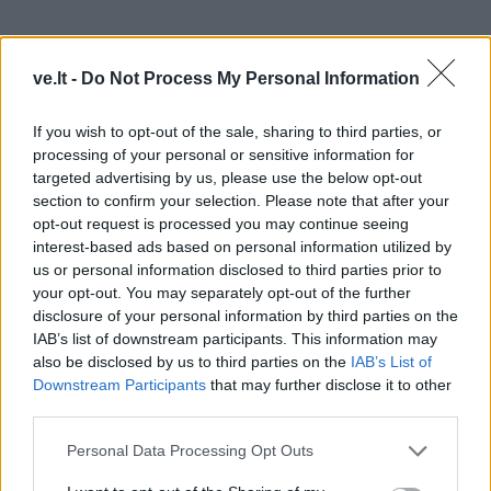
ve.lt -
Do Not Process My Personal Information
Pasak jos, darželinukams sunkiausiai buvo priprasti
If you wish to opt-out of the sale, sharing to third parties, or
processing of your personal or sensitive information for
prie pusryčiams patiekiamų košių, bet esą dabar ir šio
targeted advertising by us, please use the below opt-out
patiekalo vaikai "nebrokija".
section to confirm your selection. Please note that after your
opt-out request is processed you may continue seeing
"Auklėtojos pradėjo sakyti, kad tie, kurie valgys košes,
interest-based ads based on personal information utilized by
augs dideli. Matyt, paveikė", - svarstė darželio vadovė.
us or personal information disclosed to third parties prior to
your opt-out. You may separately opt-out of the further
disclosure of your personal information by third parties on the
"Tikrai nebijome jokių patikrinimų, nes dabar vaikai
IAB’s list of downstream participants. This information may
maitinami sveikai", - sakė lopšelio-darželio "Dobiliukas"
also be disclosed by us to third parties on the
IAB’s List of
vadovė Armida Baltrušaitienė.
Downstream Participants
that may further disclose it to other
third parties.
Pasak jos, pakeitus valgiaraštį pradžia nebuvo lengva,
Personal Data Processing Opt Outs
dar ir dabar vaikai pasigenda kai kurių patiekalų iš
senojo meniu.