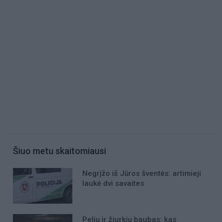
Šiuo metu skaitomiausi
Negrįžo iš Jūros šventės: artimieji
laukė dvi savaites
Pelių ir žiurkių baubas: kas