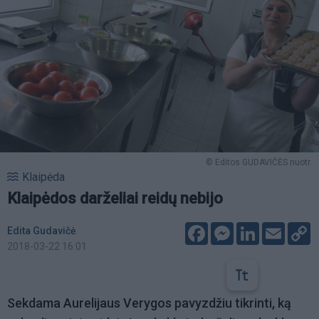
© Editos GUDAVIČĖS nuotr.
Klaipėda
Klaipėdos darželiai reidų nebijo
Facebook
Messenger
LinkedIn
Email
C
Edita Gudavičė
L
2018-03-22 16:01
Sekdama Aurelijaus Verygos pavyzdžiu tikrinti, ką