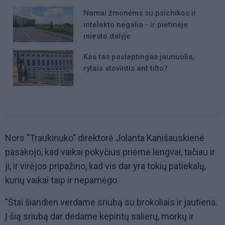
Namai žmonėms su psichikos ir
intelekto negalia - ir pietinėje
miesto dalyje
Kas tas paslaptingas jaunuolis,
rytais stovintis ant tilto?
Nors "Traukinuko" direktorė Jolanta Kanišauskienė
pasakojo, kad vaikai pokyčius priėmė lengvai, tačiau ir
ji, ir virėjos pripažino, kad vis dar yra tokių patiekalų,
kurių vaikai taip ir nepamėgo.
"Štai šiandien verdame sriubą su brokoliais ir jautiena.
Į šią sriubą dar dedame kepintų salierų, morkų ir