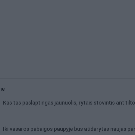
me
Kas tas paslaptingas jaunuolis, rytais stovintis ant tilt
Iki vasaros pabaigos paupyje bus atidarytas naujas pa