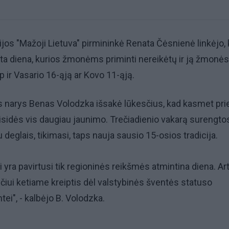
ijos "Mažoji Lietuva" pirmininkė Renata Čėsnienė linkėjo,
 ta diena, kurios žmonėms priminti nereikėtų ir ją žmonės
ip ir Vasario 16-ąją ar Kovo 11-ąją.
s narys Benas Volodzka išsakė lūkesčius, kad kasmet pri
sidės vis daugiau jaunimo. Trečiadienio vakarą surengto
deglais, tikimasi, taps nauja sausio 15-osios tradicija.
i yra pavirtusi tik regioninės reikšmės atmintina diena. Ar
iui ketiame kreiptis dėl valstybinės šventės statuso
tei", - kalbėjo B. Volodzka.