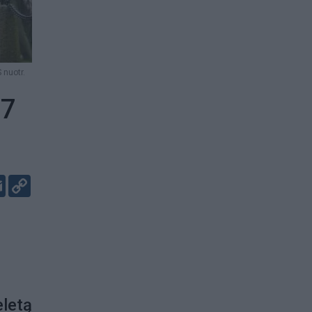
 nuotr.
97
er
kedIn
Email
Copy
Link
eletą