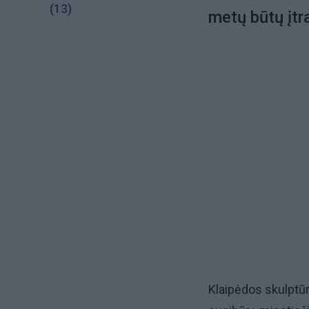
(13)
metų būtų įtr
Klaipėdos skulptūr