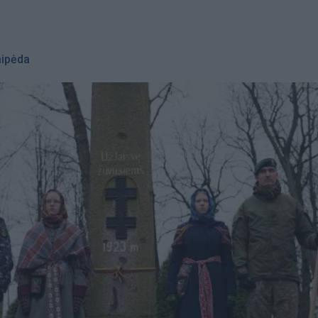
aipėda