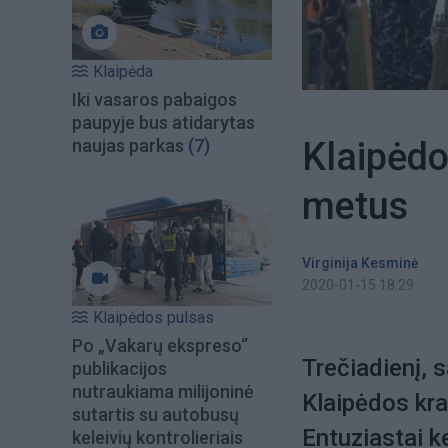
Klaipėda
Iki vasaros pabaigos
paupyje bus atidarytas
Klaipėdo
naujas parkas
(7)
metus
Virginija Kesminė
2020-01-15 18:29
Klaipėdos pulsas
Po „Vakarų ekspreso“
Trečiadienį, 
publikacijos
nutraukiama milijoninė
Klaipėdos kra
sutartis su autobusų
Entuziastai ke
keleivių kontrolieriais