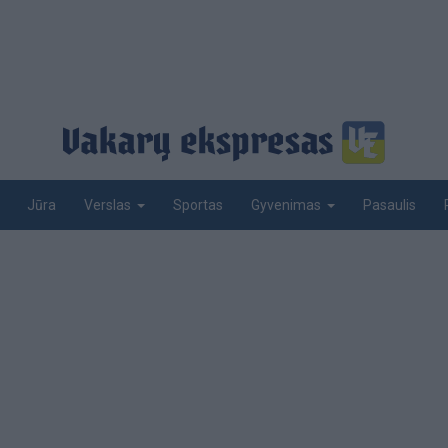
Jūra
Sportas
Pasaulis
Verslas
Gyvenimas