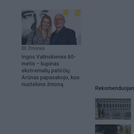
Žmonės
Ingos Valinskienės 60-
metis – kupinas
ekstremalių patirčių:
Arūnas papasakojo, kuo
nustebino žmoną
Rekomenduoja