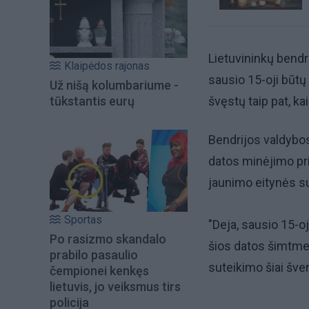
Lietuvininkų bendr
Klaipėdos rajonas
sausio 15-oji būtų
Už nišą kolumbariume -
tūkstantis eurų
švęstų taip pat, ka
Bendrijos valdybo
datos minėjimo pri
jaunimo eitynės su 
Sportas
"Deja, sausio 15-oj
Po rasizmo skandalo
šios datos šimtmeč
prabilo pasaulio
suteikimo šiai šven
čempionei kenkęs
lietuvis, jo veiksmus tirs
policija