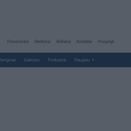
Desktop
Prenumerata
Skelbimai
Reklama
Kontaktai
Prisijungti
menu
top
Renginiai
Galerijos
Podkastai
Daugiau