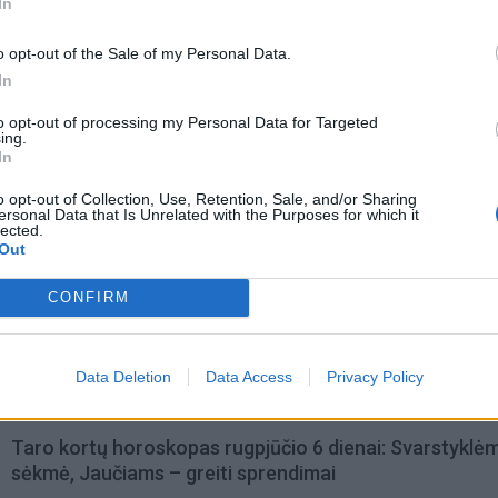
In
o opt-out of the Sale of my Personal Data.
In
to opt-out of processing my Personal Data for Targeted
ing.
In
o opt-out of Collection, Use, Retention, Sale, and/or Sharing
ersonal Data that Is Unrelated with the Purposes for which it
lected.
Out
omiausi
CONFIRM
Aiškiaregės pranašystė: numatė katastrofišką karo
pabaigą Ukrainoje
Data Deletion
Data Access
Privacy Policy
Taro kortų horoskopas rugpjūčio 6 dienai: Svarstyklė
sėkmė, Jaučiams – greiti sprendimai