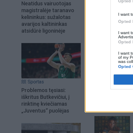
Opted 
Neatidus vairuotojas
magistralėje taranavo
I want t
kelininkus: sužalotas
Opted 
avarijos kaltininkas
atsidūrė ligoninėje
I want 
Advertis
Opted 
I want t
of my P
was col
Opted 
Šiuo metu skait
Sportas
Problemos tęsiasi:
iškritus Butkevičiui, į
rinktinę kviečiamas
„Juventus“ puolėjas