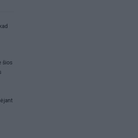
 kad
e šios
s
tėjant