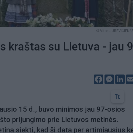
© Vitos JUREVIČIENĖS
s kraštas su Lietuva - jau 
Facebook
Messeng
Lin
sausio 15 d., buvo minimos jau 97-osios
što prijungimo prie Lietuvos metinės.
tina siekti, kad ši data per artimiausius k