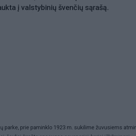
aukta į valstybinių švenčių sąrašą.
ų parke, prie paminklo 1923 m. sukilime žuvusiems atmin