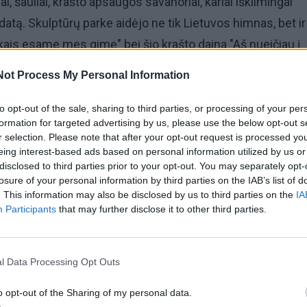
i, šauliai, krašto apsaugos savanoriai, kariai iškilmingai
atą. Skulptūrų parke aidėjo ne tik Lietuvos himnas, bet ir
ais esame mes gimę" bei šio krašto daina "Aš nueičiau į
Not Process My Personal Information
 sveikinęs Klaipėdos miesto meras Vytautas Grubliauska
to opt-out of the sale, sharing to third parties, or processing of your per
formation for targeted advertising by us, please use the below opt-out s
i, kad dažnai šį renginį vertiname pagal tai, ar į jį atvažiav
r selection. Please note that after your opt-out request is processed y
r ne, ar daug susirinko žmonių.
eing interest-based ads based on personal information utilized by us or
disclosed to third parties prior to your opt-out. You may separately opt-
losure of your personal information by third parties on the IAB’s list of
 savo vaikams ir mums visiems sulaukti tos dienos, kada n
. This information may also be disclosed by us to third parties on the
IA
me, ar atvažiuos, bet čia veržtųsi valdžios atstovai ir reik
Participants
that may further disclose it to other third parties.
inti, kas po ko kalba. Tikiu, ta diena ateis anksčiau nei mi
", - vylėsi V. Grubliauskas.
l Data Processing Opt Outs
o opt-out of the Sharing of my personal data.