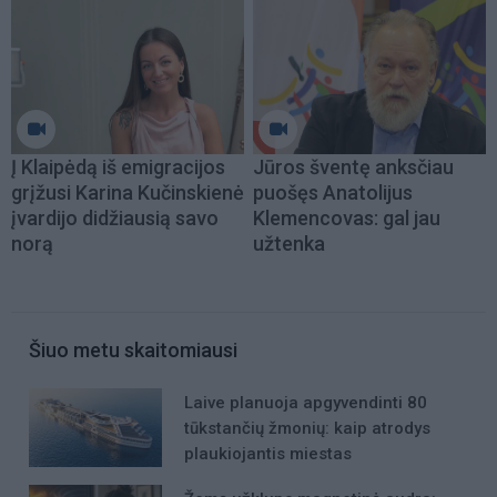
Į Klaipėdą iš emigracijos
Jūros šventę anksčiau
grįžusi Karina Kučinskienė
puošęs Anatolijus
įvardijo didžiausią savo
Klemencovas: gal jau
norą
užtenka
Šiuo metu skaitomiausi
Laive planuoja apgyvendinti 80
tūkstančių žmonių: kaip atrodys
plaukiojantis miestas