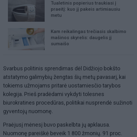
Tualetinis popierius traukiasi į
praeitį: kuo jį pakeis artimiausiu
metu
Kam reikalingas trečiasis skalbimo
mašinos skyrelis: daugelis jį
sumaišo
Svarbus politinis sprendimas dėl Didžiojo bokšto
atstatymo galimybių žengtas šių metų pavasarį, kai
tokiems užmojams pritarė uostamiesčio tarybos
kolegija. Prieš pradėdami vykdyti tolesnes
biurokratines procedūras, politikai nusprendė sužinoti
gyventojų nuomonę.
Praėjusį mėnesį buvo paskelbta jų apklausa.
Nuomonę pareiškė beveik 1 800 žmonių. 91 proc.