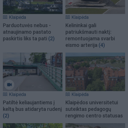
Klaipėda
Klaipėda
Parduotuvės nebus -
Kelininkai gali
atnaujinamo pastato
patriukšmauti naktį:
paskirtis liks ta pati
(2)
remontuojama svarbi
eismo arterija
(4)
Klaipėda
Klaipėda
Patiltė keliaujantiems į
Klaipėdos universitetui
keltą bus atidaryta rudenį
suteiktas pedagogų
(2)
rengimo centro statusas