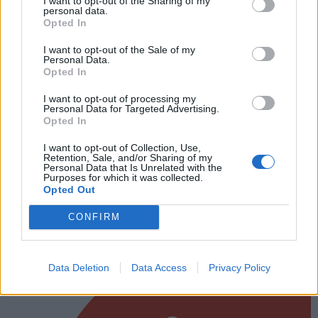
I want to opt-out of the Sharing of my
personal data.
nėra net techninio projekto. Kitas dalykas – piliavietė
Opted In
yra savivaldybės žemėje, o bažnyčia būtų evangelikų
I want to opt-out of the Sale of my
liuteronų bendruomenės. Kyla teisinių kazusų. Dar
Personal Data.
Opted In
viena bėda – bažnyčios atstatymas neįmanomas, kol
nepatvirtintas naujasis miesto bendrasis planas, o
I want to opt-out of processing my
Personal Data for Targeted Advertising.
kartu – ir teritorijos detalusis“, – „Lietuvos žinioms“
Opted In
pasakojo savivaldybės administracijos direktoriaus
I want to opt-out of Collection, Use,
pavaduotoja Alina Velykienė.
Retention, Sale, and/or Sharing of my
Personal Data that Is Unrelated with the
Purposes for which it was collected.
Opted Out
CONFIRM
Data Deletion
Data Access
Privacy Policy