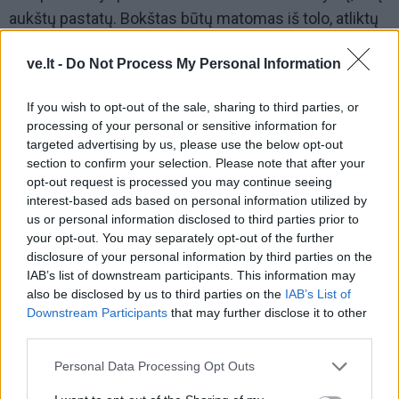
aukštų pastatų. Bokštas būtų matomas iš tolo, atliktų
reprezentacinę funkciją“, – tikino uostamiesčio
ve.lt -
Do Not Process My Personal Information
meras Vytautas Grubliauskas.
Panašūs argumentai skamba ir dėl dar vieno istorinio
If you wish to opt-out of the sale, sharing to third parties, or
processing of your personal or sensitive information for
senamiesčio akcento – Šv. Jono bažnyčios –
targeted advertising by us, please use the below opt-out
atkūrimo. Esą šis objektas – svarbesnis nei pilies
section to confirm your selection. Please note that after your
bokštas, todėl būtent jam reikėtų skirti miesto
opt-out request is processed you may continue seeing
interest-based ads based on personal information utilized by
biudžeto pinigus.
us or personal information disclosed to third parties prior to
your opt-out. You may separately opt-out of the further
„Abu objektai yra svarbūs, tačiau piliavietė jau ne
disclosure of your personal information by third parties on the
vienus metus sėkmingai vystoma, atlikti ir dar
IAB’s list of downstream participants. This information may
also be disclosed by us to third parties on the
IAB’s List of
atliekami archeologiniai tyrimai, atkuriamos
Downstream Participants
that may further disclose it to other
struktūros. Be to, čia jau įmanomi realūs darbai, nes
third parties.
yra parengti planavimo dokumentai, teritorijai
Personal Data Processing Opt Outs
suteiktas ekonominės svarbos objekto statusas. Šv.
Jono bažnyčios atveju tėra tik projektiniai sprendiniai,