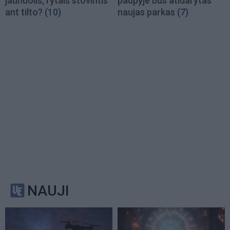
jaunuolis, rytais stovintis
paupyje bus atidarytas
ant tilto?
(10)
naujas parkas
(7)
NAUJI