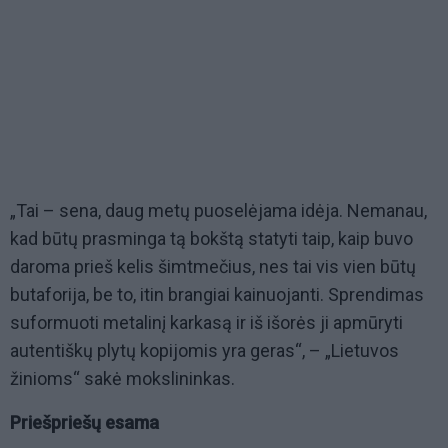
„Tai – sena, daug metų puoselėjama idėja. Nemanau,
kad būtų prasminga tą bokštą statyti taip, kaip buvo
daroma prieš kelis šimtmečius, nes tai vis vien būtų
butaforija, be to, itin brangiai kainuojanti. Sprendimas
suformuoti metalinį karkasą ir iš išorės ji apmūryti
autentiškų plytų kopijomis yra geras“, – „Lietuvos
žinioms“ sakė mokslininkas.
Priešpriešų esama