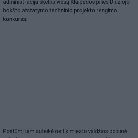
administracija skelbs viešą Klaipėdos pilies Didžiojo
bokšto atstatymo techninio projekto rengimo
konkursą.
Postūmį tam suteikė ne tik miesto valdžios politinė