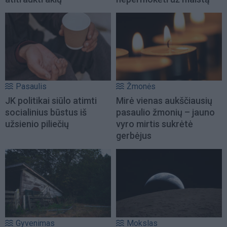
Pasaulis
Žmonės
JK politikai siūlo atimti
Mirė vienas aukščiausių
socialinius būstus iš
pasaulio žmonių – jauno
užsienio piliečių
vyro mirtis sukrėtė
gerbėjus
Gyvenimas
Mokslas