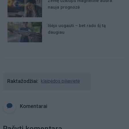
Žemę užklups magnetinė audra:
nauja prognozė
Išėjo uogauti – bet rado šį tą
daugiau
Raktažodžiai
klaipėdos piliavietė
Komentarai
Rašyti komentarą