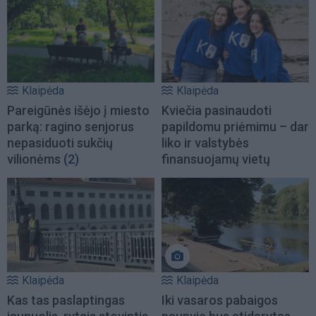
Klaipėda
Klaipėda
Pareigūnės išėjo į miesto
Kviečia pasinaudoti
parką: ragino senjorus
papildomu priėmimu – dar
nepasiduoti sukčių
liko ir valstybės
vilionėms
(2)
finansuojamų vietų
Klaipėda
Klaipėda
Kas tas paslaptingas
Iki vasaros pabaigos