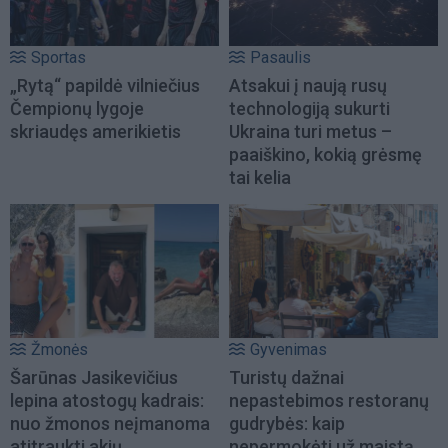
Sportas
Pasaulis
„Rytą“ papildė vilniečius
Atsakui į naują rusų
Čempionų lygoje
technologiją sukurti
skriaudęs amerikietis
Ukraina turi metus –
paaiškino, kokią grėsmę
tai kelia
Žmonės
Gyvenimas
Šarūnas Jasikevičius
Turistų dažnai
lepina atostogų kadrais:
nepastebimos restoranų
nuo žmonos neįmanoma
gudrybės: kaip
atitraukti akių
nepermokėti už maistą