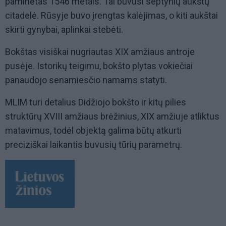
paminėtas 1546 metais. Tai buvusi septynių aukštų
citadelė. Rūsyje buvo įrengtas kalėjimas, o kiti aukštai
skirti gynybai, aplinkai stebėti.
Bokštas visiškai nugriautas XIX amžiaus antroje
pusėje. Istorikų teigimu, bokšto plytas vokiečiai
panaudojo senamiesčio namams statyti.
MLIM turi detalius Didžiojo bokšto ir kitų pilies
struktūrų XVIII amžiaus brėžinius, XIX amžiuje atliktus
matavimus, todėl objektą galima būtų atkurti
preciziškai laikantis buvusių tūrių parametrų.