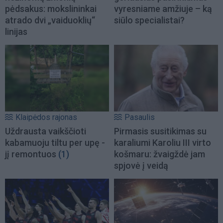
pėdsakus: mokslininkai
vyresniame amžiuje – ką
atrado dvi „vaiduoklių“
siūlo specialistai?
linijas
Klaipėdos rajonas
Pasaulis
Uždrausta vaikščioti
Pirmasis susitikimas su
kabamuoju tiltu per upę -
karaliumi Karoliu III virto
jį remontuos
(1)
košmaru: žvaigždė jam
spjovė į veidą