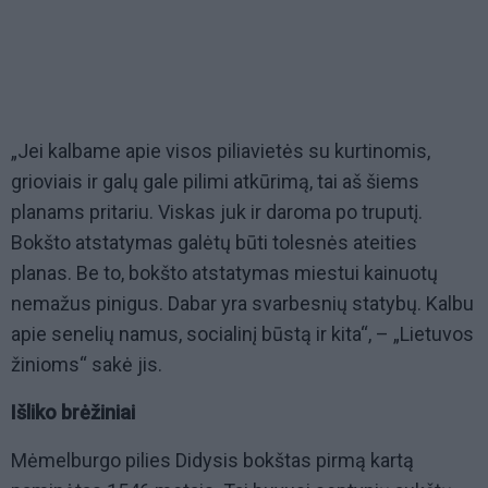
„Jei kalbame apie visos piliavietės su kurtinomis,
grioviais ir galų gale pilimi atkūrimą, tai aš šiems
planams pritariu. Viskas juk ir daroma po truputį.
Bokšto atstatymas galėtų būti tolesnės ateities
planas. Be to, bokšto atstatymas miestui kainuotų
nemažus pinigus. Dabar yra svarbesnių statybų. Kalbu
apie senelių namus, socialinį būstą ir kita“, – „Lietuvos
žinioms“ sakė jis.
Išliko brėžiniai
Mėmelburgo pilies Didysis bokštas pirmą kartą