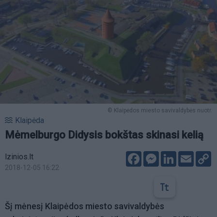
© Klaipėdos miesto savivaldybės nuotr.
Klaipėda
Mėmelburgo Didysis bokštas skinasi kelią
Facebook
Messenger
LinkedIn
Email
C
lzinios.lt
L
2018-12-05 16:22
Šį mėnesį Klaipėdos miesto savivaldybės