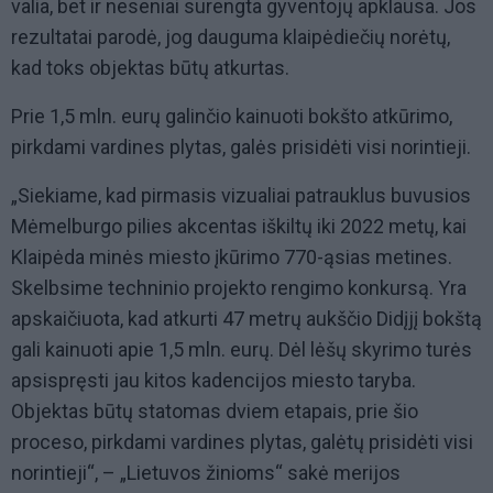
valia, bet ir neseniai surengta gyventojų apklausa. Jos
rezultatai parodė, jog dauguma klaipėdiečių norėtų,
kad toks objektas būtų atkurtas.
Prie 1,5 mln. eurų galinčio kainuoti bokšto atkūrimo,
pirkdami vardines plytas, galės prisidėti visi norintieji.
„Siekiame, kad pirmasis vizualiai patrauklus buvusios
Mėmelburgo pilies akcentas iškiltų iki 2022 metų, kai
Klaipėda minės miesto įkūrimo 770-ąsias metines.
Skelbsime techninio projekto rengimo konkursą. Yra
apskaičiuota, kad atkurti 47 metrų aukščio Didįjį bokštą
gali kainuoti apie 1,5 mln. eurų. Dėl lėšų skyrimo turės
apsispręsti jau kitos kadencijos miesto taryba.
Objektas būtų statomas dviem etapais, prie šio
proceso, pirkdami vardines plytas, galėtų prisidėti visi
norintieji“, – „Lietuvos žinioms“ sakė merijos