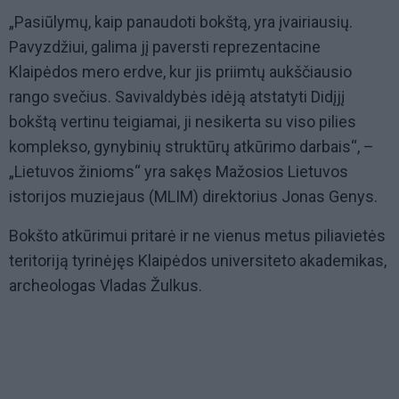
„Pasiūlymų, kaip panaudoti bokštą, yra įvairiausių.
Pavyzdžiui, galima jį paversti reprezentacine
Klaipėdos mero erdve, kur jis priimtų aukščiausio
rango svečius. Savivaldybės idėją atstatyti Didįjį
bokštą vertinu teigiamai, ji nesikerta su viso pilies
komplekso, gynybinių struktūrų atkūrimo darbais“, –
„Lietuvos žinioms“ yra sakęs Mažosios Lietuvos
istorijos muziejaus (MLIM) direktorius Jonas Genys.
Bokšto atkūrimui pritarė ir ne vienus metus piliavietės
teritoriją tyrinėjęs Klaipėdos universiteto akademikas,
archeologas Vladas Žulkus.