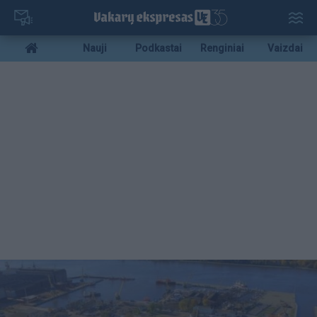
Pereiti
į
pagrindinį
Mobile
Nauji
Podkastai
Renginiai
Vaizdai
turinį
menu
bottom