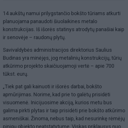
14 aukštų namui prilygstančio bokšto tūriams atkurti
planuojama panaudoti šiuolaikines metalo
konstrukcijas. Iš išorės statinys atrodytų panašiai kaip
ir senovėje – raudonų plytų.
Savivaldybės administracijos direktorius Saulius
Budinas yra minėjęs, jog metalinių konstrukcijų, tūrių
atkūrimo projekto skaičiuojamoji vertė – apie 700
tūkst. eurų.
„Tiek pat gali kainuoti ir išorės darbai, bokšto
apmūrijimas. Norime, kad prie to galėtų prisidėti
visuomenė. Inicijuosime akciją, kurios metu bus
galima pirkti plytas ir taip prisidėti prie bokšto atkūrimo
asmeniškai. Žinoma, nebus taip, kad nesurinkę rėmėjų
pinigų objekto neatstatytume. Viskas priklausys nuo