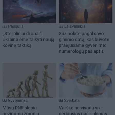
Pasaulis
Laisvalaikis
„Sterbliniai dronai“:
Sužinokite pagal savo
Ukraina ėmė taikyti naują
gimimo datą, kas buvote
kovinę taktiką
praėjusiame gyvenime:
numerologų paslaptis
Gyvenimas
Sveikata
Mūsų DNR slepia
Varškė ne visada yra
nežinomų žmonių
geriausias pasirinkimas