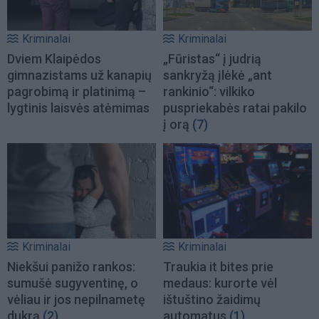
Kriminalai
Kriminalai
Dviem Klaipėdos
„Fūristas“ į judrią
gimnazistams už kanapių
sankryžą įlėkė „ant
pagrobimą ir platinimą –
rankinio“: vilkiko
lygtinis laisvės atėmimas
puspriekabės ratai pakilo
į orą
(7)
Kriminalai
Kriminalai
Niekšui panižo rankos:
Traukia it bites prie
sumušė sugyventinę, o
medaus: kurorte vėl
vėliau ir jos nepilnametę
ištuštino žaidimų
dukrą
(2)
automatus
(1)