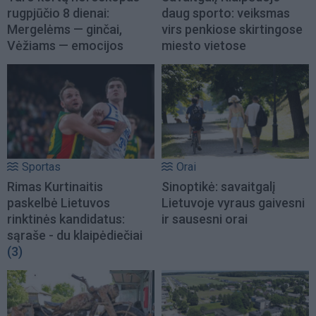
rugpjūčio 8 dienai:
daug sporto: veiksmas
Mergelėms — ginčai,
virs penkiose skirtingose
Vėžiams — emocijos
miesto vietose
Sportas
Orai
Rimas Kurtinaitis
Sinoptikė: savaitgalį
paskelbė Lietuvos
Lietuvoje vyraus gaivesni
rinktinės kandidatus:
ir sausesni orai
sąraše - du klaipėdiečiai
(3)