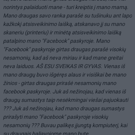
norintys palaiduoti mane - turi kreiptis į mano mamą.
Mano draugas savo ranka parašė su tušinuku ant lapo
kažkokį atsisveikinimo laišką, atskanavo jį su mano
skaneriu (printeriu) ir minėtą atsisveikinimo laišką
patalpino mano "Facebook" paskyroje. Mano
"Facebook" paskyroje girtas draugas parašė visokių
nesamonių, kad aš neva miriau ir kad mane greitai
neva laiduos. AŠ ESU SVEIKAS IR GYVAS. Vienas iš
mano draugų buvo išgėręs alaus ir visiškai be mano
žinios - girtas draugas prirašė nesamonių mano
facebook paskyroje. Juk aš nežinojau, kad vienas iš
draugų sumastys taip nesėkmingai viešai pajuokauti
??? Juk aš nežinojau, kad mano draugas sumastys
prirašyti mano "Facebook" paskyroje visokių
nesamonių ??? Buvau palikęs įjungtą kompiuterį, kai
su draugais baliavojome mano bute.