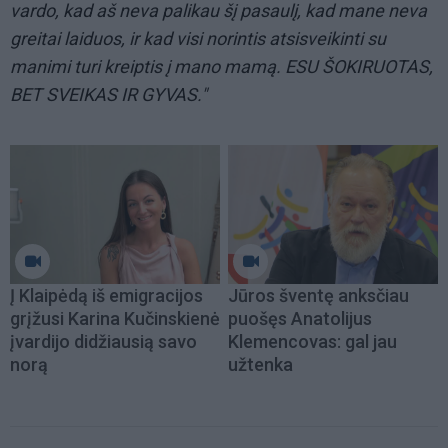
vardo, kad aš neva palikau šį pasaulį, kad mane neva
greitai laiduos, ir kad visi norintis atsisveikinti su
manimi turi kreiptis į mano mamą. ESU ŠOKIRUOTAS,
BET SVEIKAS IR GYVAS."
Į Klaipėdą iš emigracijos
Jūros šventę anksčiau
grįžusi Karina Kučinskienė
puošęs Anatolijus
įvardijo didžiausią savo
Klemencovas: gal jau
norą
užtenka