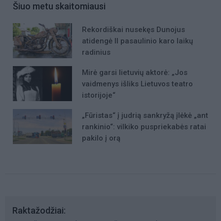
Šiuo metu skaitomiausi
Rekordiškai nusekęs Dunojus
atidengė II pasaulinio karo laikų
radinius
Mirė garsi lietuvių aktorė: „Jos
vaidmenys išliks Lietuvos teatro
istorijoje“
„Fūristas“ į judrią sankryžą įlėkė „ant
rankinio“: vilkiko puspriekabės ratai
pakilo į orą
Raktažodžiai