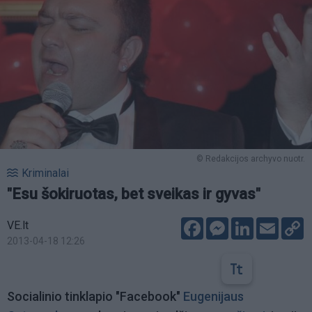
© Redakcijos archyvo nuotr.
Kriminalai
"Esu šokiruotas, bet sveikas ir gyvas"
Facebook
Messenger
LinkedIn
Email
C
VE.lt
L
2013-04-18 12:26
Socialinio tinklapio "Facebook"
Eugenijaus