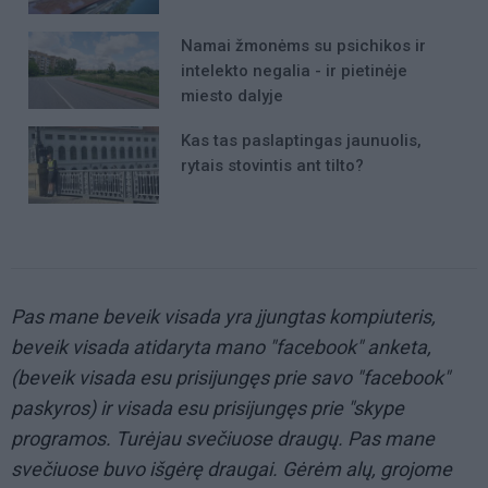
Namai žmonėms su psichikos ir
intelekto negalia - ir pietinėje
miesto dalyje
Kas tas paslaptingas jaunuolis,
rytais stovintis ant tilto?
Pas mane beveik visada yra įjungtas kompiuteris,
beveik visada atidaryta mano "facebook" anketa,
(beveik visada esu prisijungęs prie savo "facebook"
paskyros) ir visada esu prisijungęs prie "skype
programos. Turėjau svečiuose draugų. Pas mane
svečiuose buvo išgėrę draugai. Gėrėm alų, grojome