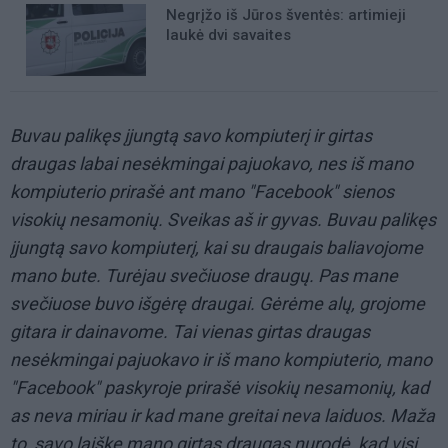
Negrįžo iš Jūros šventės: artimieji
laukė dvi savaites
Buvau palikęs įjungtą savo kompiuterį ir girtas
draugas labai nesėkmingai pajuokavo, nes iš mano
kompiuterio prirašė ant mano "Facebook" sienos
visokių nesamonių. Sveikas aš ir gyvas. Buvau palikęs
įjungtą savo kompiuterį, kai su draugais baliavojome
mano bute. Turėjau svečiuose draugų. Pas mane
svečiuose buvo išgėrę draugai. Gėrėme alų, grojome
gitara ir dainavome. Tai vienas girtas draugas
nesėkmingai pajuokavo ir iš mano kompiuterio, mano
"Facebook" paskyroje prirašė visokių nesamonių, kad
as neva miriau ir kad mane greitai neva laiduos. Maža
to, savo laiške mano girtas draugas nurodė, kad visi