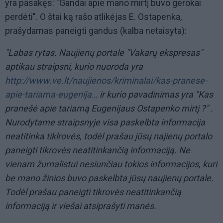
yra pasakęs: "Gandai apie mano mirtį buvo gerokai
perdėti". O štai ką rašo atlikėjas E. Ostapenka,
prašydamas paneigti gandus (kalba netaisyta):
"Labas rytas. Naujienų portale "Vakarų ekspresas"
aptikau straipsni, kurio nuoroda yra
http://www.ve.lt/naujienos/kriminalai/kas-pranese-
apie-tariama-eugenija…
ir kurio pavadinimas yra "Kas
pranešė apie tariamą Eugenijaus Ostapenko mirtį ?" .
Nurodytame straipsnyje visa paskelbta informacija
neatitinka tiklrovės, todėl prašau jūsų najienų portalo
paneigti tikrovės neatitinkančią informaciją. Ne
vienam žurnalistui nesiunčiau tokios informacijos, kuri
be mano žinios buvo paskelbta jūsų naujienų portale.
Todėl prašau paneigti tikrovės neatitinkančią
informaciją ir viešai atsiprašyti manės.