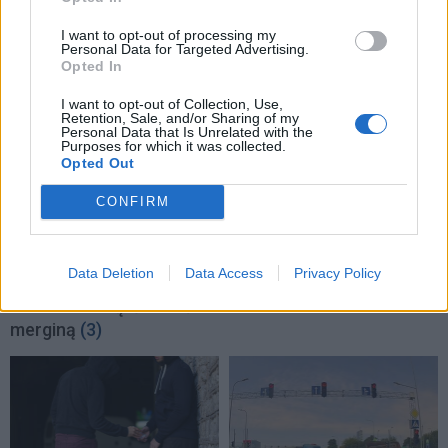
I want to opt-out of processing my
TAIP PAT SKAITYKITE
Personal Data for Targeted Advertising.
Opted In
I want to opt-out of Collection, Use,
Retention, Sale, and/or Sharing of my
Personal Data that Is Unrelated with the
Purposes for which it was collected.
Opted Out
CONFIRM
Kriminalai
Kriminalai
Nelaukti svečiai išėjo ne
Negrįžo iš Jūros šventės:
Data Deletion
Data Access
Privacy Policy
tik su „lauktuvėmis“: į
artimieji laukė dvi
nakties tamsą išsivedė ir
savaites
merginą
(3)