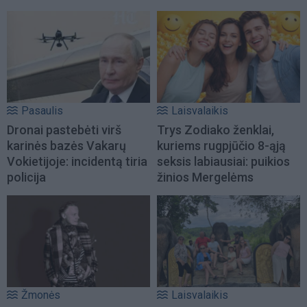
Pasaulis
Laisvalaikis
Dronai pastebėti virš
Trys Zodiako ženklai,
karinės bazės Vakarų
kuriems rugpjūčio 8-ąją
Vokietijoje: incidentą tiria
seksis labiausiai: puikios
policija
žinios Mergelėms
Žmonės
Laisvalaikis