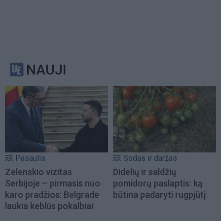
NAUJI
Pasaulis
Sodas ir daržas
Zelenskio vizitas
Didelių ir saldžių
Serbijoje – pirmasis nuo
pomidorų paslaptis: ką
karo pradžios: Belgrade
būtina padaryti rugpjūtį
laukia keblūs pokalbiai