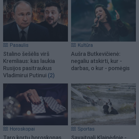
Pasaulis
Kultūra
Stalino šešėlis virš
Aušra Butkevičienė:
Kremliaus: kas laukia
negaliu atskirti, kur -
Rusijos pasitraukus
darbas, o kur - pomėgis
Vladimirui Putinui
(2)
Horoskopai
Sportas
Taro kortų horoskopas
Savaitgalį Klaipėdoje -