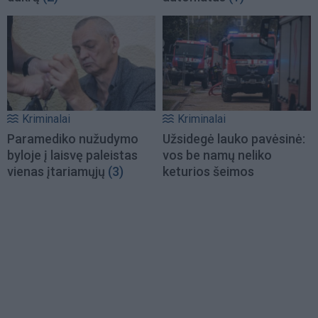
Kriminalai
Kriminalai
Paramediko nužudymo
Užsidegė lauko pavėsinė:
byloje į laisvę paleistas
vos be namų neliko
vienas įtariamųjų
(3)
keturios šeimos