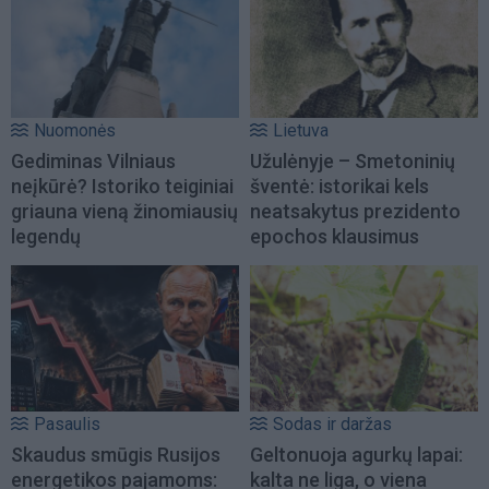
Nuomonės
Lietuva
Gediminas Vilniaus
Užulėnyje – Smetoninių
neįkūrė? Istoriko teiginiai
šventė: istorikai kels
griauna vieną žinomiausių
neatsakytus prezidento
legendų
epochos klausimus
Pasaulis
Sodas ir daržas
Skaudus smūgis Rusijos
Geltonuoja agurkų lapai:
energetikos pajamoms:
kalta ne liga, o viena