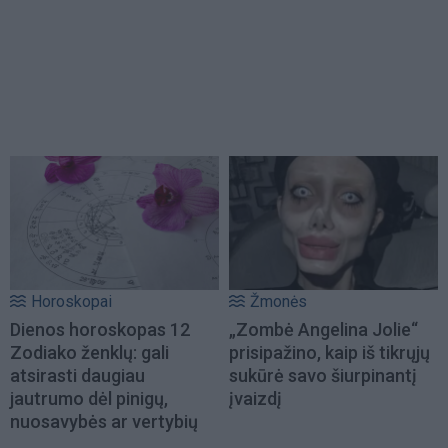
Horoskopai
Žmonės
Dienos horoskopas 12
„Zombė Angelina Jolie“
Zodiako ženklų: gali
prisipažino, kaip iš tikrųjų
atsirasti daugiau
sukūrė savo šiurpinantį
jautrumo dėl pinigų,
įvaizdį
nuosavybės ar vertybių