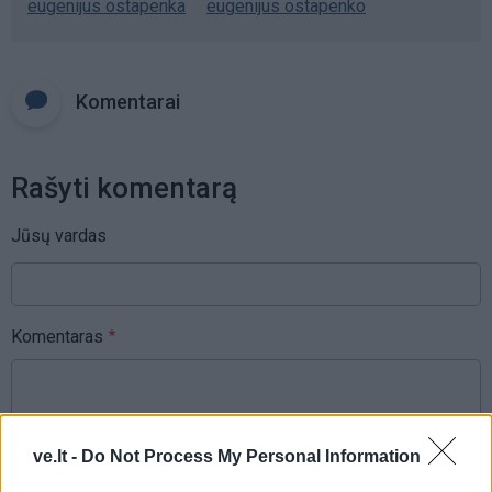
eugenijus ostapenka
eugenijus ostapenko
Komentarai
Rašyti komentarą
Jūsų vardas
Komentaras
ve.lt -
Do Not Process My Personal Information