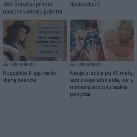
JAV Senatas pritarė
dažna klaida
naujam sankcijų paketui
Laisvalaikis
Laisvalaikis
Rugpjūčio 8-ąją vardo
Nauja pradžia po 60 metų:
dieną švenčia
astrologai atskleidė, kurių
mėnesių atstovų laukia
pokyčiai