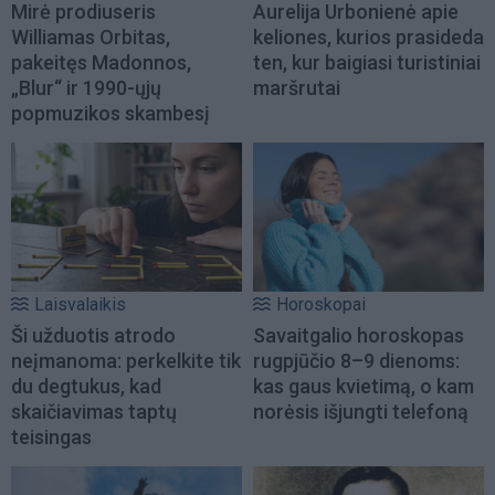
Mirė prodiuseris
Aurelija Urbonienė apie
Williamas Orbitas,
keliones, kurios prasideda
pakeitęs Madonnos,
ten, kur baigiasi turistiniai
„Blur“ ir 1990-ųjų
maršrutai
popmuzikos skambesį
Laisvalaikis
Horoskopai
Ši užduotis atrodo
Savaitgalio horoskopas
neįmanoma: perkelkite tik
rugpjūčio 8–9 dienoms:
du degtukus, kad
kas gaus kvietimą, o kam
skaičiavimas taptų
norėsis išjungti telefoną
teisingas