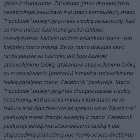
gitara ir dainavome. Tai vienas girtas draugas labai
nesėkmingai pajuokavo ir iš mano kompiuterio, mano
"Facebook" paskyroje prirašė visokių nesamonių, kad
as neva miriau, kad mane greitai laiduos,
nurodydamas, kad visi norintis palaiduoti mane - tuti
kreiptis į mano mamą. Be to, mano draugas savo
ranka parašė su tušinuku ant lapo kažkokį
atsisveikinimo laišką, atskanavo atsisveikinimo laišką
su mano skaneriu (printeriu) ir minėtą atsisveikinimo
laišką patalpino mano "Facebook" paskyroje. Mano
"Facebook" paskyroje girtas draugas parašė visokių
nesamonių, kad aš neva miriau ir kad mane neva
laiduos ir tik šiandien ryte aš aptikau savo "Facebook"
paskyroje mano draugu surašytą ir mano "Facebook"
paskyroje patalpinta atsisveikinimo laišką ir dar
atspausdintą pranešimą nuo mano sesers Svetlanos