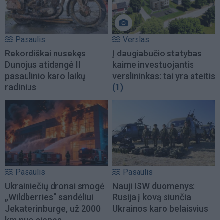
Pasaulis
Verslas
Rekordiškai nusekęs
Į daugiabučio statybas
Dunojus atidengė II
kaime investuojantis
pasaulinio karo laikų
verslininkas: tai yra ateitis
radinius
(1)
Pasaulis
Pasaulis
Ukrainiečių dronai smogė
Nauji ISW duomenys:
„Wildberries“ sandėliui
Rusija į kovą siunčia
Jekaterinburge, už 2000
Ukrainos karo belaisvius
km nuo sienos