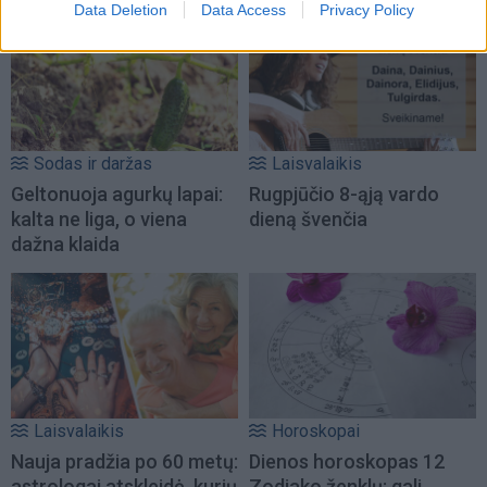
Data Deletion
Data Access
Privacy Policy
Sodas ir daržas
Laisvalaikis
Geltonuoja agurkų lapai:
Rugpjūčio 8-ąją vardo
kalta ne liga, o viena
dieną švenčia
dažna klaida
Laisvalaikis
Horoskopai
Nauja pradžia po 60 metų:
Dienos horoskopas 12
astrologai atskleidė, kurių
Zodiako ženklų: gali