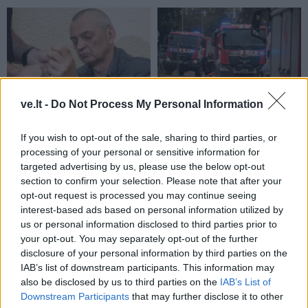
ve.lt -
Do Not Process My Personal Information
Kriminalai
Kriminalai
Paramediko nužudymo
Užsidegė lauko pavėsinė:
If you wish to opt-out of the sale, sharing to third parties, or
byloje į laisvę paleistas
vos be namų neliko
processing of your personal or sensitive information for
vienas įtariamųjų
(3)
keturios šeimos
targeted advertising by us, please use the below opt-out
section to confirm your selection. Please note that after your
opt-out request is processed you may continue seeing
interest-based ads based on personal information utilized by
us or personal information disclosed to third parties prior to
your opt-out. You may separately opt-out of the further
disclosure of your personal information by third parties on the
IAB’s list of downstream participants. This information may
also be disclosed by us to third parties on the
IAB’s List of
Downstream Participants
that may further disclose it to other