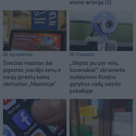
eismo arterija
(3)
Gyvenimas
Pasaulis
Šviežias maistas dar
„Slėptis jau per vėlu,
pigesnis: įvardijo senų ir
šunsnukiai“: ukrainietis
naujų įprastų kainų
sudalyvavo Rusijos
skirtumus „Maximoje“
gynybos vadų vaizdo
pokalbyje