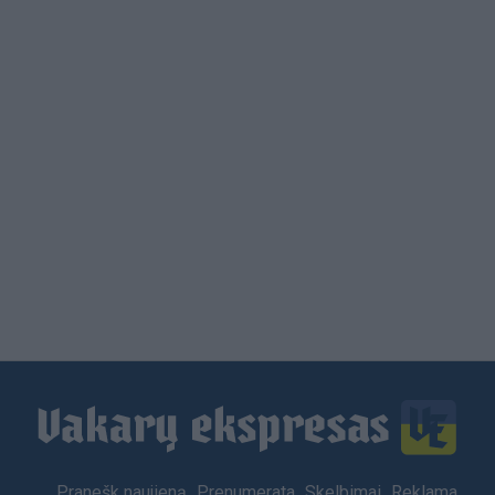
Load
More
Footer
Pranešk naujieną
Prenumerata
Skelbimai
Reklama