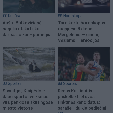
Kultūra
Horoskopai
Aušra Butkevičienė:
Taro kortų horoskopas
negaliu atskirti, kur -
rugpjūčio 8 dienai:
darbas, o kur - pomėgis
Mergelėms — ginčai,
Vėžiams — emocijos
Sportas
Sportas
Savaitgalį Klaipėdoje -
Rimas Kurtinaitis
daug sporto: veiksmas
paskelbė Lietuvos
virs penkiose skirtingose
rinktinės kandidatus:
miesto vietose
sąraše - du klaipėdiečiai