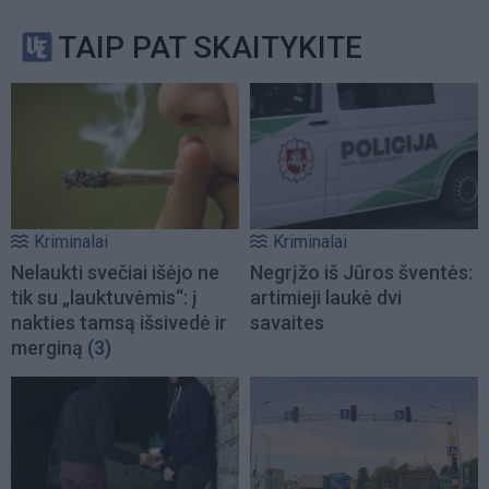
TAIP PAT SKAITYKITE
Kriminalai
Kriminalai
Nelaukti svečiai išėjo ne
Negrįžo iš Jūros šventės:
tik su „lauktuvėmis“: į
artimieji laukė dvi
nakties tamsą išsivedė ir
savaites
merginą
(3)