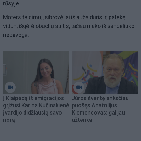
rūsyje.
Moters teigimu, įsibrovėliai išlaužė duris ir, patekę
vidun, išgėrė obuolių sultis, tačiau nieko iš sandėliuko
nepavogė.
Į Klaipėdą iš emigracijos
Jūros šventę anksčiau
grįžusi Karina Kučinskienė
puošęs Anatolijus
įvardijo didžiausią savo
Klemencovas: gal jau
norą
užtenka