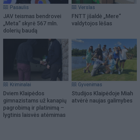
Pasaulis
Verslas
JAV teismas bendrovei
FNTT įšaldė „Mere“
„Meta“ skyrė 567 mln.
valdytojos lėšas
dolerių baudą
Kriminalai
Gyvenimas
Dviem Klaipėdos
Studijos Klaipėdoje Miah
gimnazistams už kanapių
atvėrė naujas galimybes
pagrobimą ir platinimą –
lygtinis laisvės atėmimas