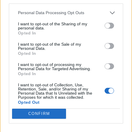
third parties.
Personal Data Processing Opt Outs
I want to opt-out of the Sharing of my
personal data.
Opted In
NAUJI
I want to opt-out of the Sale of my
Personal Data.
Opted In
I want to opt-out of processing my
Personal Data for Targeted Advertising.
Opted In
I want to opt-out of Collection, Use,
Retention, Sale, and/or Sharing of my
Nuomonės
Pasaulis
Personal Data that Is Unrelated with the
Purposes for which it was collected.
Gediminas Vilniaus
Skaudus smūgis Rusijos
Opted Out
neįkūrė? Istoriko teiginiai
energetikos pajamoms:
griauna vieną žinomiausių
JAV Senatas pritarė
CONFIRM
legendų
naujam sankcijų paketui