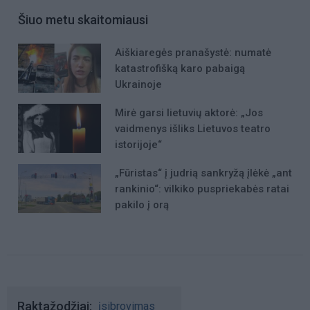
Šiuo metu skaitomiausi
Aiškiaregės pranašystė: numatė
katastrofišką karo pabaigą
Ukrainoje
Mirė garsi lietuvių aktorė: „Jos
vaidmenys išliks Lietuvos teatro
istorijoje“
„Fūristas“ į judrią sankryžą įlėkė „ant
rankinio“: vilkiko puspriekabės ratai
pakilo į orą
Raktažodžiai
įsibrovimas