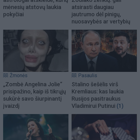
mėnesių atstovų laukia
atsirasti daugiau
pokyčiai
jautrumo dėl pinigų,
nuosavybės ar vertybių
Žmonės
Pasaulis
„Zombė Angelina Jolie“
Stalino šešėlis virš
prisipažino, kaip iš tikrųjų
Kremliaus: kas laukia
sukūrė savo šiurpinantį
Rusijos pasitraukus
įvaizdį
Vladimirui Putinui
(1)