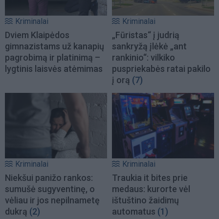
Kriminalai
Kriminalai
Dviem Klaipėdos
„Fūristas“ į judrią
gimnazistams už kanapių
sankryžą įlėkė „ant
pagrobimą ir platinimą –
rankinio“: vilkiko
lygtinis laisvės atėmimas
puspriekabės ratai pakilo
į orą
(7)
Kriminalai
Kriminalai
Niekšui panižo rankos:
Traukia it bites prie
sumušė sugyventinę, o
medaus: kurorte vėl
vėliau ir jos nepilnametę
ištuštino žaidimų
dukrą
(2)
automatus
(1)