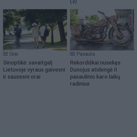
(3)
Orai
Pasaulis
Sinoptikė: savaitgalį
Rekordiškai nusekęs
Lietuvoje vyraus gaivesni
Dunojus atidengė II
ir sausesni orai
pasaulinio karo laikų
radinius