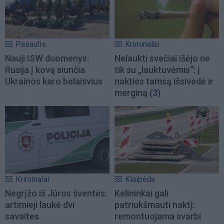
Pasaulis
Kriminalai
Nauji ISW duomenys:
Nelaukti svečiai išėjo ne
Rusija į kovą siunčia
tik su „lauktuvėmis“: į
Ukrainos karo belaisvius
nakties tamsą išsivedė ir
merginą
(3)
Kriminalai
Klaipėda
Negrįžo iš Jūros šventės:
Kelininkai gali
artimieji laukė dvi
patriukšmauti naktį:
savaites
remontuojama svarbi