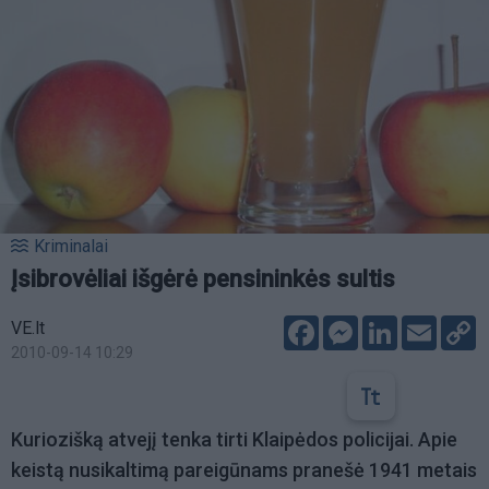
Kriminalai
Įsibrovėliai išgėrė pensininkės sultis
Facebook
Messenger
LinkedIn
Email
C
VE.lt
L
2010-09-14 10:29
Kuriozišką atvejį tenka tirti Klaipėdos policijai. Apie
keistą nusikaltimą pareigūnams pranešė 1941 metais