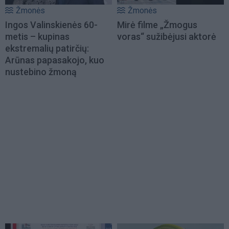
Žmonės
Žmonės
Ingos Valinskienės 60-
Mirė filme „Žmogus
metis – kupinas
voras“ sužibėjusi aktorė
ekstremalių patirčių:
Arūnas papasakojo, kuo
nustebino žmoną