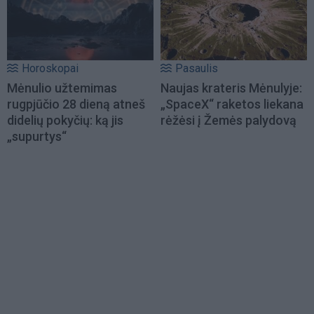
Horoskopai
Pasaulis
Mėnulio užtemimas
Naujas krateris Mėnulyje:
rugpjūčio 28 dieną atneš
„SpaceX“ raketos liekana
didelių pokyčių: ką jis
rėžėsi į Žemės palydovą
„supurtys“