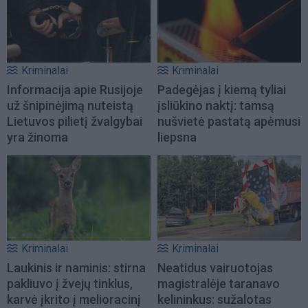
Kriminalai
Kriminalai
Informacija apie Rusijoje
Padegėjas į kiemą tyliai
už šnipinėjimą nuteistą
įsliūkino naktį: tamsą
Lietuvos pilietį žvalgybai
nušvietė pastatą apėmusi
yra žinoma
liepsna
Kriminalai
Kriminalai
Laukinis ir naminis: stirna
Neatidus vairuotojas
pakliuvo į žvejų tinklus,
magistralėje taranavo
karvė įkrito į melioracinį
kelininkus: sužalotas