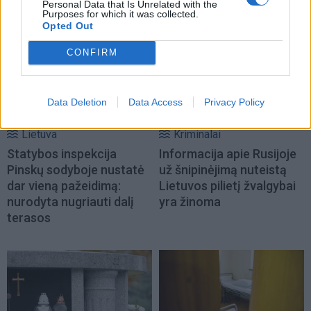
Personal Data that Is Unrelated with the
NAUJI
Purposes for which it was collected.
Opted Out
CONFIRM
Data Deletion
Data Access
Privacy Policy
Lietuva
Kriminalai
Statybos inspekcija
Informacija apie Rusijoje
Pinskų sodyboje nustatė
už šnipinėjimą nuteistą
dar vieną pažeidimą:
Lietuvos pilietį žvalgybai
nurodyta nugriauti dalį
yra žinoma
terasos