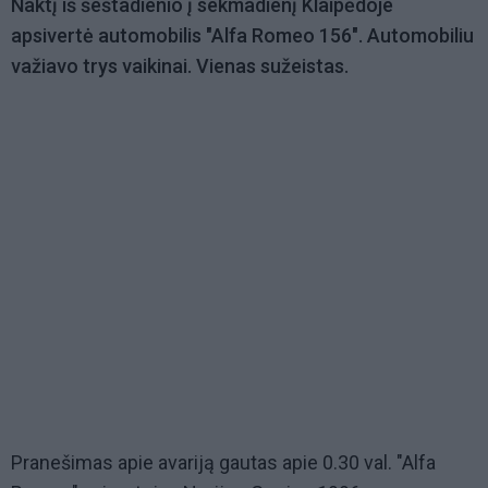
Naktį iš šeštadienio į sekmadienį Klaipėdoje
apsivertė automobilis "Alfa Romeo 156". Automobiliu
važiavo trys vaikinai. Vienas sužeistas.
Pranešimas apie avariją gautas apie 0.30 val. "Alfa