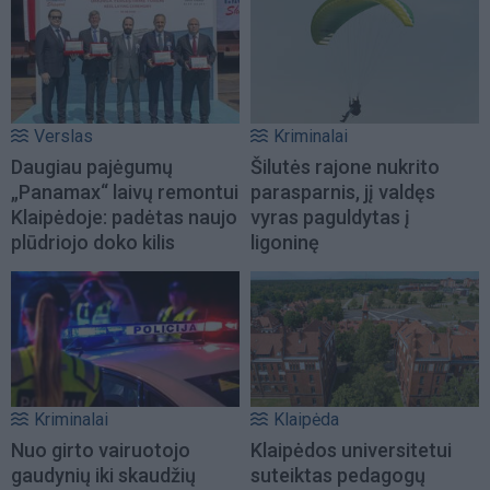
Verslas
Kriminalai
Daugiau pajėgumų
Šilutės rajone nukrito
„Panamax“ laivų remontui
parasparnis, jį valdęs
Klaipėdoje: padėtas naujo
vyras paguldytas į
plūdriojo doko kilis
ligoninę
Kriminalai
Klaipėda
Nuo girto vairuotojo
Klaipėdos universitetui
gaudynių iki skaudžių
suteiktas pedagogų