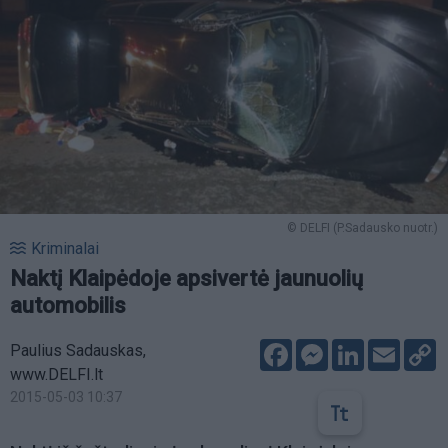
© DELFI (P.Sadausko nuotr.)
Kriminalai
Naktį Klaipėdoje apsivertė jaunuolių
automobilis
Facebook
Messenger
LinkedIn
Email
C
Paulius Sadauskas,
L
www.DELFI.lt
2015-05-03 10:37