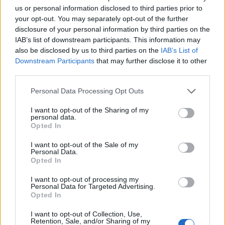
us or personal information disclosed to third parties prior to
Kriminalai
Kriminalai
your opt-out. You may separately opt-out of the further
Policija Kretingos rajone
Kraupi tragedija Varėnos
disclosure of your personal information by third parties on the
sulaikė gandrą nušovusį
rajone: įtariama, vyras
IAB’s list of downstream participants. This information may
also be disclosed by us to third parties on the
IAB’s List of
neblaivų vyrą
(1)
nužudė moterį ir nusišovė
Downstream Participants
that may further disclose it to other
pats
third parties.
Personal Data Processing Opt Outs
I want to opt-out of the Sharing of my
personal data.
Opted In
I want to opt-out of the Sale of my
Personal Data.
Opted In
I want to opt-out of processing my
Personal Data for Targeted Advertising.
Opted In
I want to opt-out of Collection, Use,
Retention, Sale, and/or Sharing of my