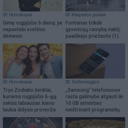
Horoskopai
Klaipėdos pulsas
Gimę rugpjūčio 6 dieną: jie
Fontanas trikdė
nepastebi svetimo
gyventojų ramybę naktį:
dėmesio
paaiškėjo priežastis
(1)
Horoskopai
Technologijos
Trys Zodiako ženklai,
„Samsung“ telefonuose
kuriems rugpjūčio 6-ąją
rasta galimybė atgauti iki
seksis labiausiai: kieno
10 GB atminties
laukia didysis proveržis
neištrinant programėlių