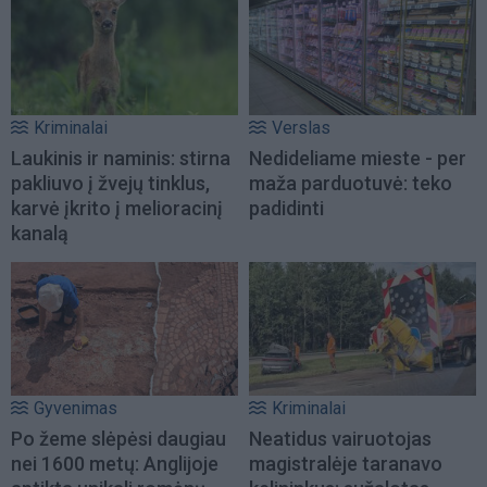
Kriminalai
Verslas
Laukinis ir naminis: stirna
Nedideliame mieste - per
pakliuvo į žvejų tinklus,
maža parduotuvė: teko
karvė įkrito į melioracinį
padidinti
kanalą
Gyvenimas
Kriminalai
Po žeme slėpėsi daugiau
Neatidus vairuotojas
nei 1600 metų: Anglijoje
magistralėje taranavo