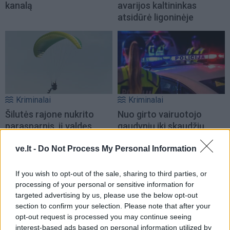
kanalą
avarijos kaltininkas
atsidūrė ligoninėje
Kriminalai
Kriminalai
Šilutės rajone nukrito
Nuo girto vairuotojo
parasparnis, jį valdęs
gaudynių iki skaudžių
vyras paguldytas į
smurto istorijų:
ve.lt -
Do Not Process My Personal Information
ligoninę
pareigūnai fiksavo nerimą
keliančius įvykius
If you wish to opt-out of the sale, sharing to third parties, or
processing of your personal or sensitive information for
targeted advertising by us, please use the below opt-out
section to confirm your selection. Please note that after your
opt-out request is processed you may continue seeing
interest-based ads based on personal information utilized by