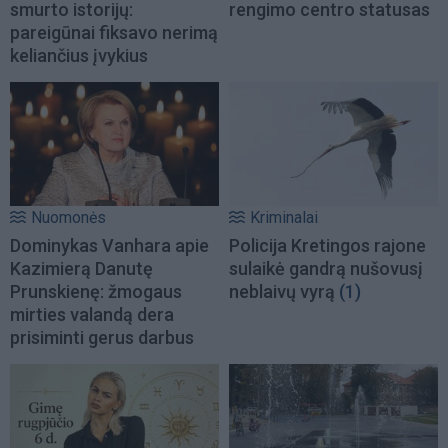
smurto istorijų:
rengimo centro statusas
pareigūnai fiksavo nerimą
keliančius įvykius
Nuomonės
Kriminalai
Dominykas Vanhara apie
Policija Kretingos rajone
Kazimierą Danutę
sulaikė gandrą nušovusį
Prunskienę: žmogaus
neblaivų vyrą
(1)
mirties valandą dera
prisiminti gerus darbus