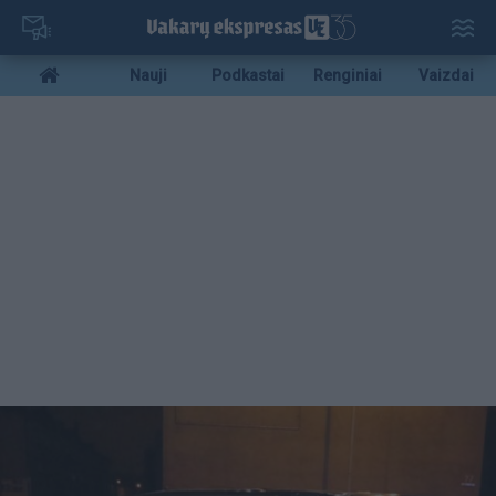
Pereiti
į
pagrindinį
Mobile
Nauji
Podkastai
Renginiai
Vaizdai
turinį
menu
bottom