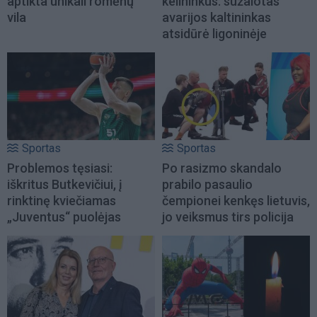
aptikta unikali romėnų
kelininkus: sužalotas
vila
avarijos kaltininkas
atsidūrė ligoninėje
Sportas
Sportas
Problemos tęsiasi:
Po rasizmo skandalo
iškritus Butkevičiui, į
prabilo pasaulio
rinktinę kviečiamas
čempionei kenkęs lietuvis,
„Juventus“ puolėjas
jo veiksmus tirs policija