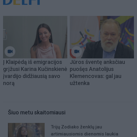
Į Klaipėdą iš emigracijos
Jūros šventę anksčiau
grįžusi Karina Kučinskienė
puošęs Anatolijus
įvardijo didžiausią savo
Klemencovas: gal jau
norą
užtenka
Šiuo metu skaitomiausi
Trijų Zodiako ženklų jau
artimiausiomis dienomis laukia