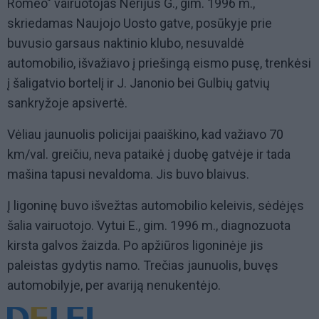
Romeo" vairuotojas Nerijus G., gim. 1996 m.,
skriedamas Naujojo Uosto gatve, posūkyje prie
buvusio garsaus naktinio klubo, nesuvaldė
automobilio, išvažiavo į priešingą eismo pusę, trenkėsi
į šaligatvio bortelį ir J. Janonio bei Gulbių gatvių
sankryžoje apsivertė.
Vėliau jaunuolis policijai paaiškino, kad važiavo 70
km/val. greičiu, neva pataikė į duobę gatvėje ir tada
mašina tapusi nevaldoma. Jis buvo blaivus.
Į ligoninę buvo išvežtas automobilio keleivis, sėdėjęs
šalia vairuotojo. Vytui E., gim. 1996 m., diagnozuota
kirsta galvos žaizda. Po apžiūros ligoninėje jis
paleistas gydytis namo. Trečias jaunuolis, buvęs
automobilyje, per avariją nenukentėjo.