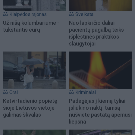
Klaipėdos rajonas
Sveikata
Už nišą kolumbariume -
Nuo lapkričio daliai
tūkstantis eurų
pacientų pagalbą teiks
išplėstinės praktikos
slaugytojai
Orai
Kriminalai
Ketvirtadienio popietę
Padegėjas į kiemą tyliai
šioje Lietuvos vietoje
įsliūkino naktį: tamsą
galimas škvalas
nušvietė pastatą apėmusi
liepsna