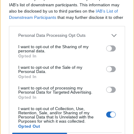
IAB’s list of downstream participants. This information may
also be disclosed by us to third parties on the
IAB’s List of
Downstream Participants
that may further disclose it to other
third parties.
Personal Data Processing Opt Outs
NAUJI
I want to opt-out of the Sharing of my
personal data.
Opted In
I want to opt-out of the Sale of my
Personal Data.
Opted In
I want to opt-out of processing my
Personal Data for Targeted Advertising.
Podkastai
Kriminalai
Opted In
Į Klaipėdą iš emigracijos
Keistas smurtinis
I want to opt-out of Collection, Use,
grįžusi Karina
incidentas miesto centre:
Retention, Sale, and/or Sharing of my
Personal Data that Is Unrelated with the
Kučinskienė įvardijo
sutramdytą agresyvų
Purposes for which it was collected.
didžiausią savo norą
(3)
mušeiką baro lankytojai
Opted Out
surišo elektros