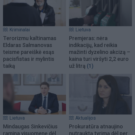
Kriminalai
Lietuva
Terorizmu kaltinamas
Premjeras: nėra
Eldaras Salmanovas
indikacijų, kad reikia
teisme pareiškė esąs
mažinti dyzelino akcizą –
pacisfistas ir mylintis
kaina turi viršyti 2,2 euro
taiką
už litrą
(1)
Lietuva
Aktualijos
Mindaugas Sinkevičius
Prokuratūra atnaujino
ramina visuomenę dėl
nutrauktą tyrimą dėl per