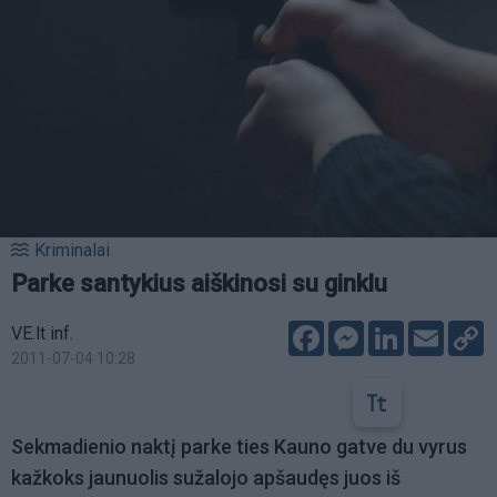
Kriminalai
Parke santykius aiškinosi su ginklu
Facebook
Messenger
LinkedIn
Email
C
VE.lt inf.
L
2011-07-04 10:28
Sekmadienio naktį parke ties Kauno gatve du vyrus
kažkoks jaunuolis sužalojo apšaudęs juos iš