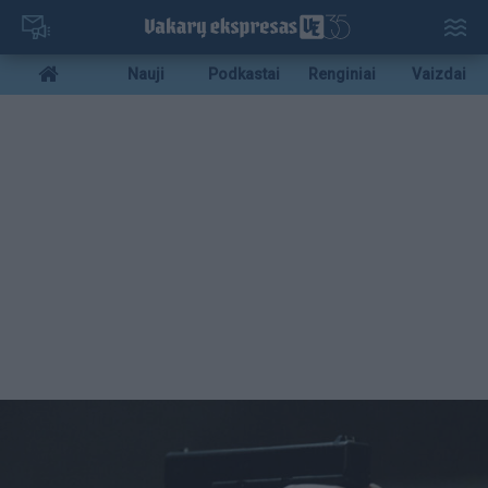
Pereiti
į
pagrindinį
Mobile
Nauji
Podkastai
Renginiai
Vaizdai
turinį
menu
bottom