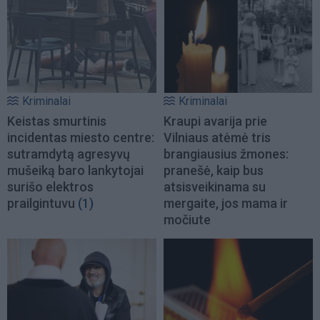
Kriminalai
Kriminalai
Keistas smurtinis
Kraupi avarija prie
incidentas miesto centre:
Vilniaus atėmė tris
sutramdytą agresyvų
brangiausius žmones:
mušeiką baro lankytojai
pranešė, kaip bus
surišo elektros
atsisveikinama su
prailgintuvu
(1)
mergaite, jos mama ir
močiute