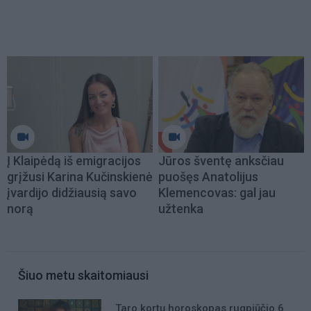
Į Klaipėdą iš emigracijos
Jūros šventę anksčiau
grįžusi Karina Kučinskienė
puošęs Anatolijus
įvardijo didžiausią savo
Klemencovas: gal jau
norą
užtenka
Šiuo metu skaitomiausi
Taro kortų horoskopas rugpjūčio 6