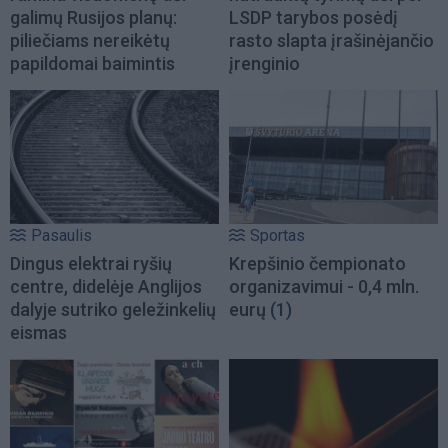
galimų Rusijos planų:
LSDP tarybos posėdį
piliečiams nereikėtų
rasto slapta įrašinėjančio
papildomai baimintis
įrenginio
Pasaulis
Sportas
Dingus elektrai ryšių
Krepšinio čempionato
centre, didelėje Anglijos
organizavimui - 0,4 mln.
dalyje sutriko geležinkelių
eurų
(1)
eismas