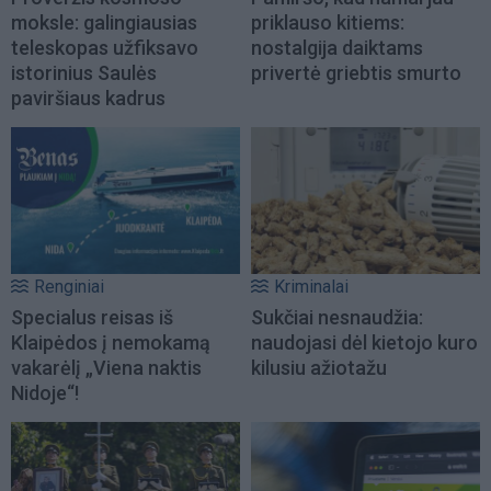
moksle: galingiausias
priklauso kitiems:
teleskopas užfiksavo
nostalgija daiktams
istorinius Saulės
privertė griebtis smurto
paviršiaus kadrus
Renginiai
Kriminalai
Specialus reisas iš
Sukčiai nesnaudžia:
Klaipėdos į nemokamą
naudojasi dėl kietojo kuro
vakarėlį „Viena naktis
kilusiu ažiotažu
Nidoje“!