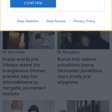
CONFIRM
prailgintuvu
(1)
Data Deletion
Data Access
Privacy Policy
Kriminalai
Aktualijos
Kraupi avarija prie
Buvusi AAD vadovė
Vilniaus atėmė tris
sutuoktinio įmonę
brangiausius žmones:
tikrinusiam pavaldiniui
pranešė, kaip bus
skyrė priedą prie
atsisveikinama su
atlyginimo
mergaite, jos mama ir
močiute