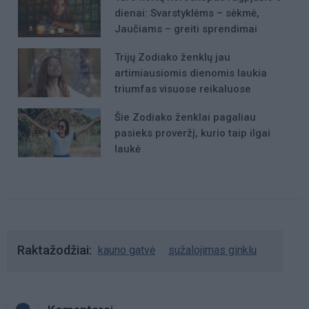
dienai: Svarstyklėms – sėkmė,
Jaučiams – greiti sprendimai
Trijų Zodiako ženklų jau
artimiausiomis dienomis laukia
triumfas visuose reikaluose
Šie Zodiako ženklai pagaliau
pasieks proveržį, kurio taip ilgai
laukė
Raktažodžiai
kauno gatvė
sužalojimas ginklu