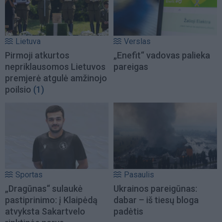
Lietuva
Verslas
Pirmoji atkurtos
„Enefit“ vadovas palieka
nepriklausomos Lietuvos
pareigas
premjerė atgulė amžinojo
poilsio
(1)
Sportas
Pasaulis
„Dragūnas“ sulaukė
Ukrainos pareigūnas:
pastiprinimo: į Klaipėdą
dabar – iš tiesų bloga
atvyksta Sakartvelo
padėtis