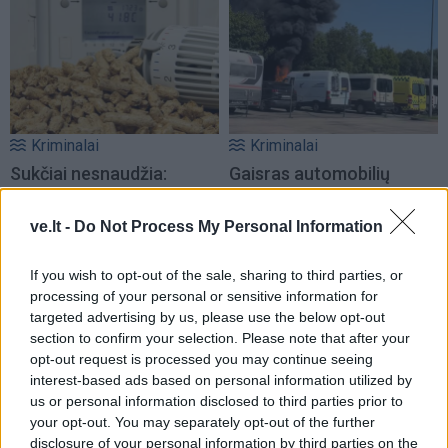
Kriminalai
Kriminalai
Sukčiai nesnaudžia:
Gaisras automobilių
naudojasi dėl kietojo kuro
pardavimo aikštelėje:
kilusiu ažiotažu
sudegė ne tik namelis ant
ve.lt -
Do Not Process My Personal Information
ratų
If you wish to opt-out of the sale, sharing to third parties, or
processing of your personal or sensitive information for
targeted advertising by us, please use the below opt-out
section to confirm your selection. Please note that after your
opt-out request is processed you may continue seeing
interest-based ads based on personal information utilized by
us or personal information disclosed to third parties prior to
your opt-out. You may separately opt-out of the further
disclosure of your personal information by third parties on the