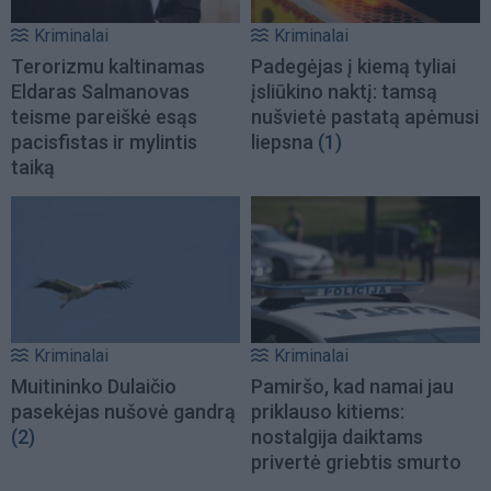
Kriminalai
Kriminalai
Terorizmu kaltinamas
Padegėjas į kiemą tyliai
Eldaras Salmanovas
įsliūkino naktį: tamsą
teisme pareiškė esąs
nušvietė pastatą apėmusi
pacisfistas ir mylintis
liepsna
(1)
taiką
Kriminalai
Kriminalai
Muitininko Dulaičio
Pamiršo, kad namai jau
pasekėjas nušovė gandrą
priklauso kitiems:
(2)
nostalgija daiktams
privertė griebtis smurto