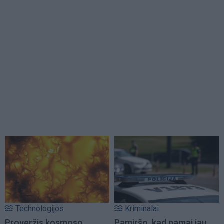
Technologijos
Kriminalai
Proveržis kosmoso
Pamiršo, kad namai jau