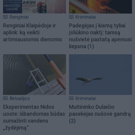
Renginiai
Kriminalai
Renginiai Klaipėdoje ir
Padegėjas į kiemą tyliai
aplink: ką veikti
įsliūkino naktį: tamsą
artimiausiomis dienomis
nušvietė pastatą apėmusi
liepsna
(1)
Aktualijos
Kriminalai
Eksperimentas Nidos
Muitininko Dulaičio
uoste: išbandomas būdas
pasekėjas nušovė gandrą
sumažinti vandens
(2)
„žydėjimą“