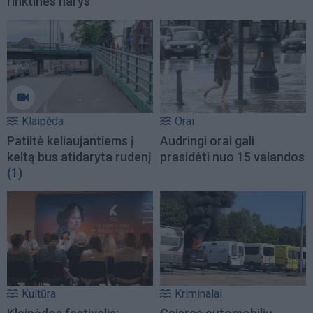
rinktinės narys
Klaipėda
Orai
Patiltė keliaujantiems į
Audringi orai gali
keltą bus atidaryta rudenį
prasidėti nuo 15 valandos
(1)
Kultūra
Kriminalai