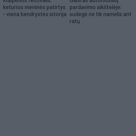
Klaipėdos festivalis:
Gaisras automobilių
keturios meninės patirtys
pardavimo aikštelėje:
- viena bendrystės istorija
sudegė ne tik namelis ant
ratų
Load
More