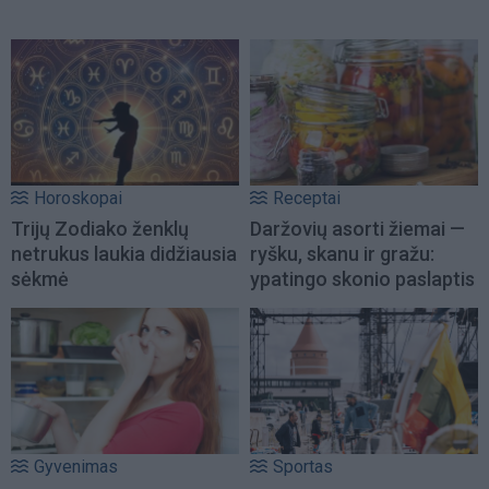
Horoskopai
Receptai
Trijų Zodiako ženklų
Daržovių asorti žiemai —
netrukus laukia didžiausia
ryšku, skanu ir gražu:
sėkmė
ypatingo skonio paslaptis
Gyvenimas
Sportas