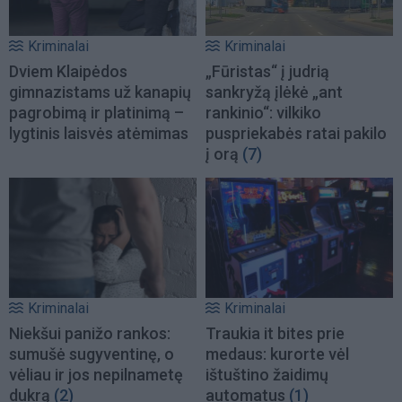
Kriminalai
Kriminalai
Dviem Klaipėdos
„Fūristas“ į judrią
gimnazistams už kanapių
sankryžą įlėkė „ant
pagrobimą ir platinimą –
rankinio“: vilkiko
lygtinis laisvės atėmimas
puspriekabės ratai pakilo
į orą
(7)
Kriminalai
Kriminalai
Niekšui panižo rankos:
Traukia it bites prie
sumušė sugyventinę, o
medaus: kurorte vėl
vėliau ir jos nepilnametę
ištuštino žaidimų
dukrą
(2)
automatus
(1)