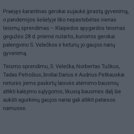
Praėjęs karantinas gerokai sujaukė įprastą gyvenimą,
o pandemijos šešėlyje liko nepastebėtas vienas
teismų sprendimas – Klaipėdos apygardos teismas
gegužės 28 d. priėmė nutartis, kuriomis gerokai
palengvino S. Velečkos ir keturių jo gaujos narių
gyvenimą.
Teismo sprendimu, S. Velečka, Norbertas Tučkus,
Tadas Petrošius, broliai Darius ir Audrius Petkauskai
neturės jiems paskirtų laisvės atėmimo bausmių
atlikti kalėjimo sąlygomis, likusią bausmės dalį šie
aukšti agurkinių gaujos nariai gali atlikti pataisos
namuose.