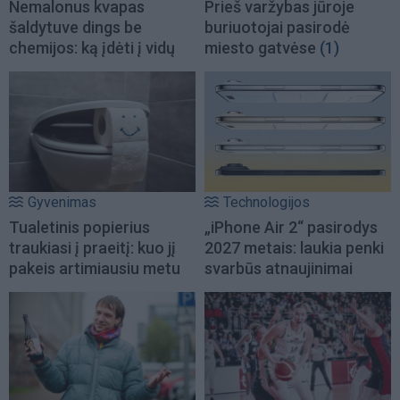
Nemalonus kvapas
Prieš varžybas jūroje
šaldytuve dings be
buriuotojai pasirodė
chemijos: ką įdėti į vidų
miesto gatvėse
(1)
Gyvenimas
Technologijos
Tualetinis popierius
„iPhone Air 2“ pasirodys
traukiasi į praeitį: kuo jį
2027 metais: laukia penki
pakeis artimiausiu metu
svarbūs atnaujinimai