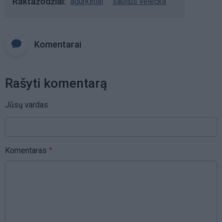
Raktažodžiai
agurkiniai
saulius velečka
Komentarai
Rašyti komentarą
Jūsų vardas
Komentaras