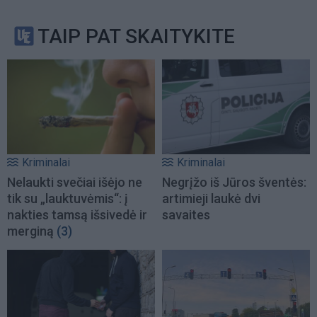
TAIP PAT SKAITYKITE
Kriminalai
Kriminalai
Nelaukti svečiai išėjo ne
Negrįžo iš Jūros šventės:
tik su „lauktuvėmis“: į
artimieji laukė dvi
nakties tamsą išsivedė ir
savaites
merginą
(3)