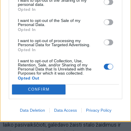
I want to opt-out of the Sharing of my
personal data.
prokuroras nori naują praktiką sukurti.
Opted In
Kai prokurorai kalba, tai man nesuprantama, gal
I want to opt-out of the Sale of my
Personal Data.
penkerių metų neskaičiuokite, kad būtų bausmės
Opted In
atėmimas?“ – kalbėjo agurkinių lyderis.
I want to opt-out of processing my
Personal Data for Targeted Advertising.
S. Velečka taip pat pažymėjo, kad suėmimo sąlygos,
Opted In
kuriomis buvo laikomas jis ir kiti agurkiniai, buvo netgi
I want to opt-out of Collection, Use,
Retention, Sale, and/or Sharing of my
griežtesnės nei tos, kuriomis jie turėtų atlikti laisvės
Personal Data that Is Unrelated with the
Purposes for which it was collected.
atėmimo bausmę kalėjime.
Opted Out
„Kiek žinau žmonių, kalėjusių uždarame režime, pas
CONFIRM
juos dešimt kartų buvo lengvesnis režimas nei pas
mus“, – teigė Agurkas.
Data Deletion
Data Access
Privacy Policy
Anot agurkinių lyderio, nuteistieji turėdavo daugiau
laiko pasivaikščioti, galėdavo žaisti stalo žaidimus ir