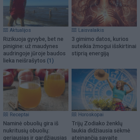
Aktualijos
Laisvalaikis
Rizikuoja gyvybe, bet ne
3 gimimo datos, kurios
pinigine: už maudynes
suteikia žmogui išskirtinai
audringoje jūroje baudos
stiprią energiją
lieka neišrašytos
(1)
Receptai
Horoskopai
Naminė obuolių gira iš
Trijų Zodiako ženklų
nukritusių obuolių:
laukia didžiausia sėkmė
geriausias ir gardžiausias
ateinančią savaitę