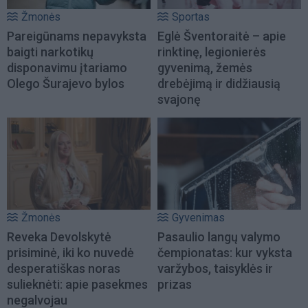
Žmonės
Sportas
Pareigūnams nepavyksta
Eglė Šventoraitė – apie
baigti narkotikų
rinktinę, legionierės
disponavimu įtariamo
gyvenimą, žemės
Olego Šurajevo bylos
drebėjimą ir didžiausią
svajonę
Žmonės
Gyvenimas
Reveka Devolskytė
Pasaulio langų valymo
prisiminė, iki ko nuvedė
čempionatas: kur vyksta
desperatiškas noras
varžybos, taisyklės ir
sulieknėti: apie pasekmes
prizas
negalvojau