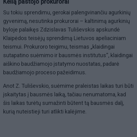
Kelią pastojo prokurorai
Su tokiu sprendimu, gerokai palengvinančiu agurkinių
gyvenimą, nesutinka prokurorai – kaltinimą agurkinių
byloje palaikęs Zdzislavas Tuliševskis apskundė
Klaipėdos teisėjų sprendimą Lietuvos apeliaciniam
teismui. Prokuroro teigimu, teismas „klaidingai
sutapatino suėmimo ir bausmės institutus“, klaidingai
aiškino baudžiamojo įstatymo nuostatas, padarė
baudžiamojo proceso pažeidimus.
Anot Z. Tuliševskio, suėmime praleistas laikas turi būti
įskaitytas į bausmės laiką, tačiau nenumatoma, kad
šis laikas turėtų sumažinti būtent tą bausmės dalį,
kurią nuteistieji turi atlikti kalėjime.