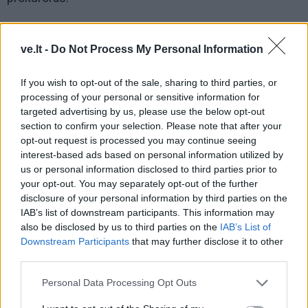
ve.lt -
Do Not Process My Personal Information
If you wish to opt-out of the sale, sharing to third parties, or
processing of your personal or sensitive information for
targeted advertising by us, please use the below opt-out
section to confirm your selection. Please note that after your
opt-out request is processed you may continue seeing
interest-based ads based on personal information utilized by
us or personal information disclosed to third parties prior to
your opt-out. You may separately opt-out of the further
disclosure of your personal information by third parties on the
IAB’s list of downstream participants. This information may
also be disclosed by us to third parties on the
IAB’s List of
„Daug nekalbėsiu, nes advokatai turėjo kalbėti. Kiek
Downstream Participants
that may further disclose it to other
klausinėjau, kiek žinau, prokuroras galimai meluoja.
third parties.
Faktai, kaip mes buvome paleisti, kaip apeliacinis
Personal Data Processing Opt Outs
teismas mus uždarė iš naujo, kai prokuroras pakišo
netinkančius dokumentus. Mano manymu, tai