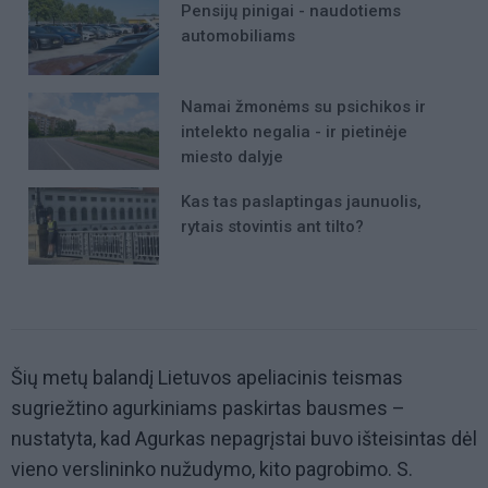
Pensijų pinigai - naudotiems
automobiliams
Namai žmonėms su psichikos ir
intelekto negalia - ir pietinėje
miesto dalyje
Kas tas paslaptingas jaunuolis,
rytais stovintis ant tilto?
Šių metų balandį Lietuvos apeliacinis teismas
sugriežtino agurkiniams paskirtas bausmes –
nustatyta, kad Agurkas nepagrįstai buvo išteisintas dėl
vieno verslininko nužudymo, kito pagrobimo. S.