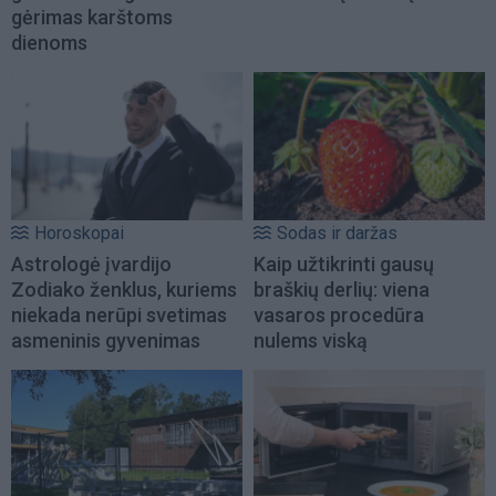
gėrimas karštoms
dienoms
Horoskopai
Sodas ir daržas
Astrologė įvardijo
Kaip užtikrinti gausų
Zodiako ženklus, kuriems
braškių derlių: viena
niekada nerūpi svetimas
vasaros procedūra
asmeninis gyvenimas
nulems viską