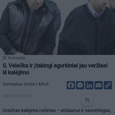
Kriminalai
S. Velečka ir įtakingi agurkiniai jau veržiasi
iš kalėjimo
Facebook
Messenger
LinkedIn
Email
C
Dominykas Griežė | Alfa.lt
L
2020-07-09 22:43
Griežtas kalėjimo režimas – atšiaurus ir nesvetingas,