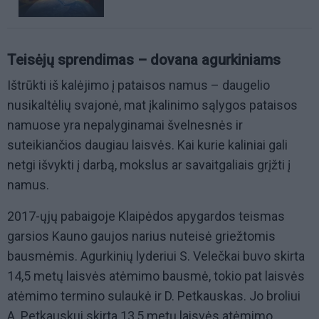
Teisėjų sprendimas – dovana agurkiniams
Ištrūkti iš kalėjimo į pataisos namus – daugelio
nusikaltėlių svajonė, mat įkalinimo sąlygos pataisos
namuose yra nepalyginamai švelnesnės ir
suteikiančios daugiau laisvės. Kai kurie kaliniai gali
netgi išvykti į darbą, mokslus ar savaitgaliais grįžti į
namus.
2017-ųjų pabaigoje Klaipėdos apygardos teismas
garsios Kauno gaujos narius nuteisė griežtomis
bausmėmis. Agurkinių lyderiui S. Velečkai buvo skirta
14,5 metų laisvės atėmimo bausmė, tokio pat laisvės
atėmimo termino sulaukė ir D. Petkauskas. Jo broliui
A. Petkauskui skirta 13,5 metų laisvės atėmimo