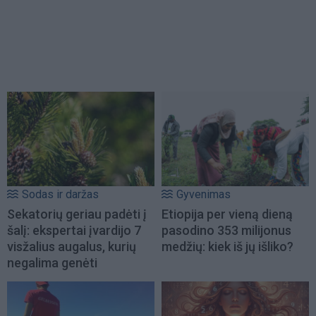
Sodas ir daržas
Gyvenimas
Sekatorių geriau padėti į
Etiopija per vieną dieną
šalį: ekspertai įvardijo 7
pasodino 353 milijonus
visžalius augalus, kurių
medžių: kiek iš jų išliko?
negalima genėti