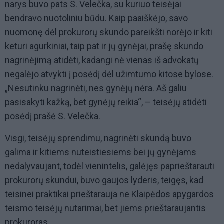
narys buvo pats S. Velečka, su kuriuo teisėjai
bendravo nuotoliniu būdu. Kaip paaiškėjo, savo
nuomonę dėl prokurorų skundo pareikšti norėjo ir kiti
keturi agurkiniai, taip pat ir jų gynėjai, prašę skundo
nagrinėjimą atidėti, kadangi nė vienas iš advokatų
negalėjo atvykti į posėdį dėl užimtumo kitose bylose.
„Nesutinku nagrinėti, nes gynėjų nėra. Aš galiu
pasisakyti kažką, bet gynėjų reikia“, – teisėjų atidėti
posėdį prašė S. Velečka.
Visgi, teisėjų sprendimu, nagrinėti skundą buvo
galima ir kitiems nuteistiesiems bei jų gynėjams
nedalyvaujant, todėl vienintelis, galėjęs paprieštarauti
prokurorų skundui, buvo gaujos lyderis, teigęs, kad
teisinei praktikai prieštarauja ne Klaipėdos apygardos
teismo teisėjų nutarimai, bet jiems prieštaraujantis
prokuroras.