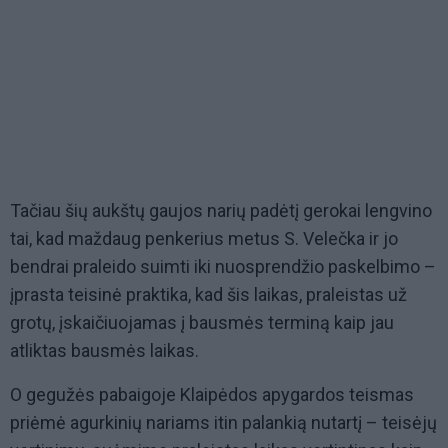
Tačiau šių aukštų gaujos narių padėtį gerokai lengvino
tai, kad maždaug penkerius metus S. Velečka ir jo
bendrai praleido suimti iki nuosprendžio paskelbimo –
įprasta teisinė praktika, kad šis laikas, praleistas už
grotų, įskaičiuojamas į bausmės terminą kaip jau
atliktas bausmės laikas.
O gegužės pabaigoje Klaipėdos apygardos teismas
priėmė agurkinių nariams itin palankią nutartį – teisėjų