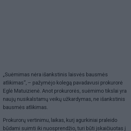
„Suėmimas nėra išankstinis laisvės bausmės
atlikimas“, – pažymėjo kolegą pavadavusi prokurorė
Eglė Matuizienė. Anot prokurorės, suėmimo tikslai yra
naujų nusikalstamų veikų užkardymas, ne išankstinis
bausmės atlikimas.
Prokurorų vertinimu, laikas, kurį agurkiniai praleido
būdami suimti iki nuosprendžio, turi būti įskaičiuotas į