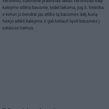
vertinimu, suėmime praleistas laikas vertintinas kaip
kalėjime atlikta bausmė, todėl laikoma, jog S. Velečka
ir keturi jo bendrai jau atliko tą bausmės dalį, kurią
turėjo atlikti kalėjime, ir gali keliauti tęsti bausmės į
pataisos namus.