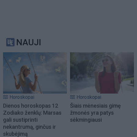
NAUJI
Horoskopai
Horoskopai
Dienos horoskopas 12
Šiais mėnesiais gimę
Zodiako ženklų: Marsas
žmonės yra patys
gali sustiprinti
sėkmingiausi
nekantrumą, ginčus ir
skubėjimą