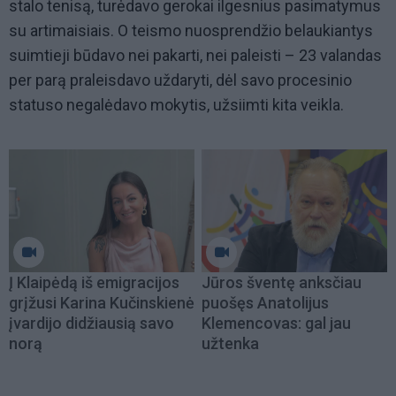
stalo tenisą, turėdavo gerokai ilgesnius pasimatymus
su artimaisiais. O teismo nuosprendžio belaukiantys
suimtieji būdavo nei pakarti, nei paleisti – 23 valandas
per parą praleisdavo uždaryti, dėl savo procesinio
statuso negalėdavo mokytis, užsiimti kita veikla.
Į Klaipėdą iš emigracijos
Jūros šventę anksčiau
grįžusi Karina Kučinskienė
puošęs Anatolijus
įvardijo didžiausią savo
Klemencovas: gal jau
norą
užtenka