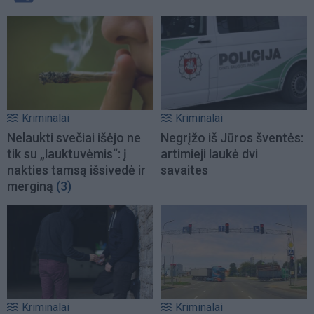
Kriminalai
Kriminalai
Nelaukti svečiai išėjo ne
Negrįžo iš Jūros šventės:
tik su „lauktuvėmis“: į
artimieji laukė dvi
nakties tamsą išsivedė ir
savaites
merginą
(3)
Kriminalai
Kriminalai