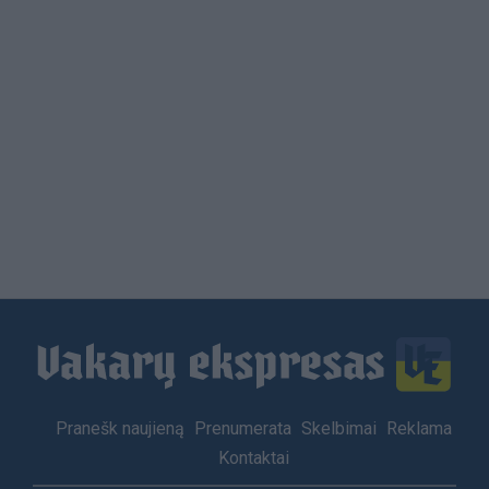
Load
More
Footer
Pranešk naujieną
Prenumerata
Skelbimai
Reklama
menu
Kontaktai