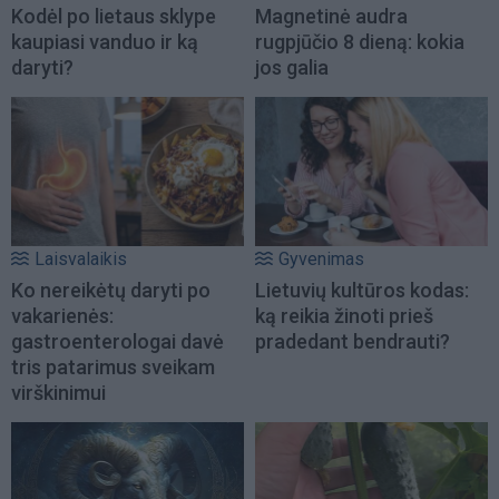
Kodėl po lietaus sklype
Magnetinė audra
kaupiasi vanduo ir ką
rugpjūčio 8 dieną: kokia
daryti?
jos galia
Laisvalaikis
Gyvenimas
Ko nereikėtų daryti po
Lietuvių kultūros kodas:
vakarienės:
ką reikia žinoti prieš
gastroenterologai davė
pradedant bendrauti?
tris patarimus sveikam
virškinimui