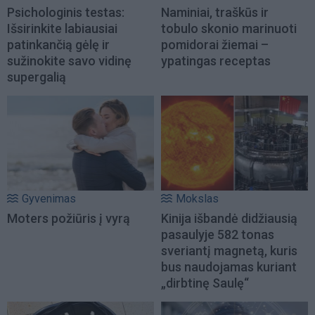
Psichologinis testas:
Naminiai, traškūs ir
Išsirinkite labiausiai
tobulo skonio marinuoti
patinkančią gėlę ir
pomidorai žiemai –
sužinokite savo vidinę
ypatingas receptas
supergalią
Gyvenimas
Mokslas
Moters požiūris į vyrą
Kinija išbandė didžiausią
pasaulyje 582 tonas
sveriantį magnetą, kuris
bus naudojamas kuriant
„dirbtinę Saulę“