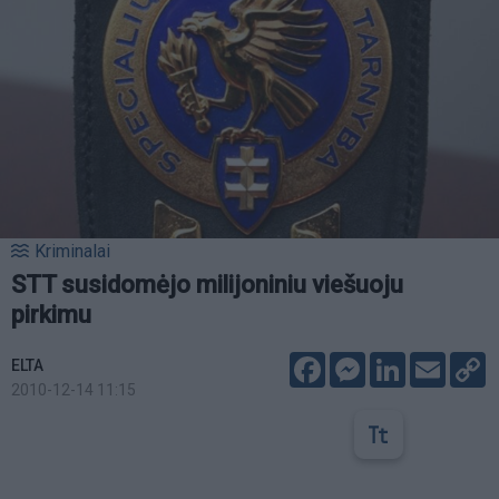
Kriminalai
STT susidomėjo milijoniniu viešuoju
pirkimu
Facebook
Messenger
LinkedIn
Email
C
ELTA
L
2010-12-14 11:15