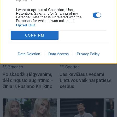
I want to opt-out of Collection, Use,
Retention, Sale, and/or Sharing of my
Personal Data that Is Unrelated with the
NAUJI
Purposes for which it was collected.
Opted Out
CONFIRM
Data Deletion
Data Access
Privacy Policy
Žmonės
Sportas
Po skaudžių išgyvenimų
Jasikevičiaus vedami
dėl dingusio augintinio –
Lietuvos vaikinai patiesė
žinia iš Ruslano Kirilkino
serbus