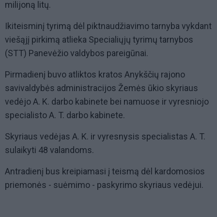
milijoną litų.
Ikiteisminį tyrimą dėl piktnaudžiavimo tarnyba vykdant
viešąjį pirkimą atlieka Specialiųjų tyrimų tarnybos
(STT) Panevėžio valdybos pareigūnai.
Pirmadienį buvo atliktos kratos Anykščių rajono
savivaldybės administracijos Žemės ūkio skyriaus
vedėjo A. K. darbo kabinete bei namuose ir vyresniojo
specialisto A. T. darbo kabinete.
Skyriaus vedėjas A. K. ir vyresnysis specialistas A. T.
sulaikyti 48 valandoms.
Antradienį bus kreipiamasi į teismą dėl kardomosios
priemonės - suėmimo - paskyrimo skyriaus vedėjui.