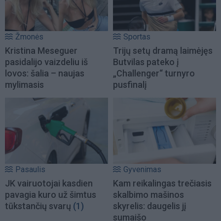
Žmonės
Sportas
Kristina Meseguer
Trijų setų dramą laimėjęs
pasidalijo vaizdeliu iš
Butvilas pateko į
lovos: šalia – naujas
„Challenger“ turnyro
mylimasis
pusfinalį
Pasaulis
Gyvenimas
JK vairuotojai kasdien
Kam reikalingas trečiasis
pavagia kuro už šimtus
skalbimo mašinos
tūkstančių svarų
(1)
skyrelis: daugelis jį
sumaišo