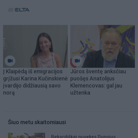
Į Klaipėdą iš emigracijos
Jūros šventę anksčiau
grįžusi Karina Kučinskienė
puošęs Anatolijus
įvardijo didžiausią savo
Klemencovas: gal jau
norą
užtenka
Šiuo metu skaitomiausi
Rekordiškai nusekęs Dunojus