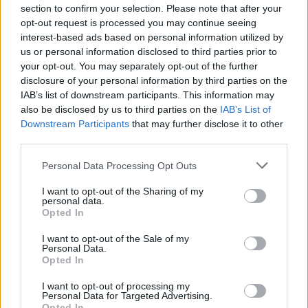
section to confirm your selection. Please note that after your
opt-out request is processed you may continue seeing
interest-based ads based on personal information utilized by
us or personal information disclosed to third parties prior to
your opt-out. You may separately opt-out of the further
Kriminalai
Kriminalai
disclosure of your personal information by third parties on the
Paramediko nužudymo
Užsidegė lauko pavėsinė:
IAB’s list of downstream participants. This information may
byloje į laisvę paleistas
vos be namų neliko
also be disclosed by us to third parties on the
IAB’s List of
vienas įtariamųjų
(3)
keturios šeimos
Downstream Participants
that may further disclose it to other
third parties.
Personal Data Processing Opt Outs
I want to opt-out of the Sharing of my
personal data.
Opted In
I want to opt-out of the Sale of my
Personal Data.
Opted In
I want to opt-out of processing my
Personal Data for Targeted Advertising.
Opted In