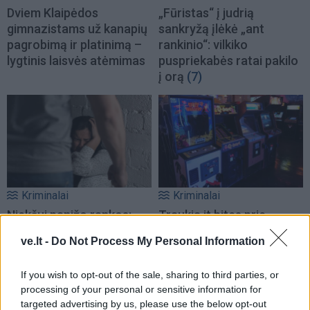
Dviem Klaipėdos
„Fūristas“ į judrią
gimnazistams už kanapių
sankryžą įlėkė „ant
pagrobimą ir platinimą –
rankinio“: vilkiko
lygtinis laisvės atėmimas
puspriekabės ratai pakilo
į orą
(7)
Kriminalai
Kriminalai
Niekšui panižo rankos:
Traukia it bites prie
sumušė sugyventinę, o
medaus: kurorte vėl
ve.lt -
Do Not Process My Personal Information
vėliau ir jos nepilnametę
ištuštino žaidimų
dukrą
(2)
automatus
(1)
If you wish to opt-out of the sale, sharing to third parties, or
processing of your personal or sensitive information for
targeted advertising by us, please use the below opt-out