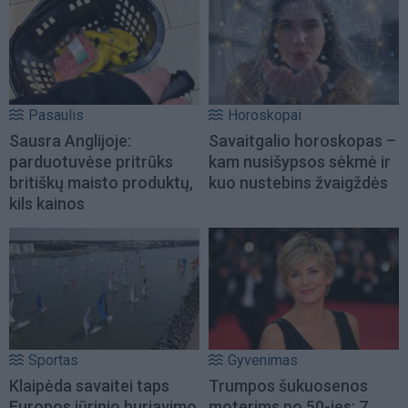
Pasaulis
Horoskopai
Sausra Anglijoje:
Savaitgalio horoskopas –
parduotuvėse pritrūks
kam nusišypsos sėkmė ir
britiškų maisto produktų,
kuo nustebins žvaigždės
kils kainos
Sportas
Gyvenimas
Klaipėda savaitei taps
Trumpos šukuosenos
Europos jūrinio buriavimo
moterims po 50-ies: 7