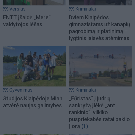
Verslas
Kriminalai
FNTT įšaldė „Mere“
Dviem Klaipėdos
valdytojos lėšas
gimnazistams už kanapių
pagrobimą ir platinimą –
lygtinis laisvės atėmimas
Gyvenimas
Kriminalai
Studijos Klaipėdoje Miah
„Fūristas“ į judrią
atvėrė naujas galimybes
sankryžą įlėkė „ant
rankinio“: vilkiko
puspriekabės ratai pakilo
į orą
(1)