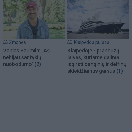
Žmonės
Klaipėdos pulsas
Vaidas Baumila: „Aš
Klaipėdoje - prancūzų
nebijau santykių
laivas, kuriame galima
nuobodumo"
(2)
išgirsti banginių ir delfinų
skleidžiamus garsus
(1)