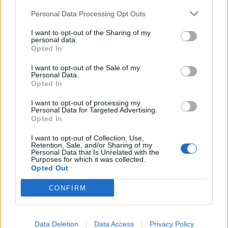
Personal Data Processing Opt Outs
I want to opt-out of the Sharing of my
personal data.
Opted In
I want to opt-out of the Sale of my
Kriminalai
Kriminalai
Personal Data.
Opted In
Nelaukti svečiai išėjo ne
Negrįžo iš Jūros šventės:
tik su „lauktuvėmis“: į
artimieji laukė dvi
I want to opt-out of processing my
nakties tamsą išsivedė ir
savaites
Personal Data for Targeted Advertising.
Opted In
merginą
(1)
I want to opt-out of Collection, Use,
Retention, Sale, and/or Sharing of my
Personal Data that Is Unrelated with the
Purposes for which it was collected.
Opted Out
CONFIRM
Kriminalai
Kriminalai
Klaipėdoje dingo
Dviem Klaipėdos
Data Deletion
Data Access
Privacy Policy