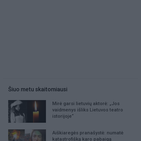
Šiuo metu skaitomiausi
Mirė garsi lietuvių aktorė: „Jos
vaidmenys išliks Lietuvos teatro
istorijoje“
Aiškiaregės pranašystė: numatė
katastrofišką karo pabaigą