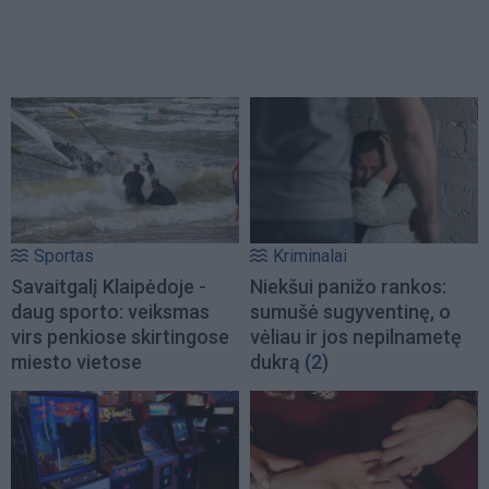
Sportas
Kriminalai
Savaitgalį Klaipėdoje -
Niekšui panižo rankos:
daug sporto: veiksmas
sumušė sugyventinę, o
virs penkiose skirtingose
vėliau ir jos nepilnametę
miesto vietose
dukrą
(2)