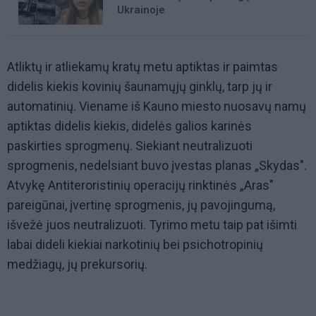
Ukrainoje
Atliktų ir atliekamų kratų metu aptiktas ir paimtas
didelis kiekis kovinių šaunamųjų ginklų, tarp jų ir
automatinių. Viename iš Kauno miesto nuosavų namų
aptiktas didelis kiekis, didelės galios karinės
paskirties sprogmenų. Siekiant neutralizuoti
sprogmenis, nedelsiant buvo įvestas planas „Skydas".
Atvykę Antiteroristinių operacijų rinktinės „Aras"
pareigūnai, įvertinę sprogmenis, jų pavojingumą,
išvežė juos neutralizuoti. Tyrimo metu taip pat išimti
labai dideli kiekiai narkotinių bei psichotropinių
medžiagų, jų prekursorių.