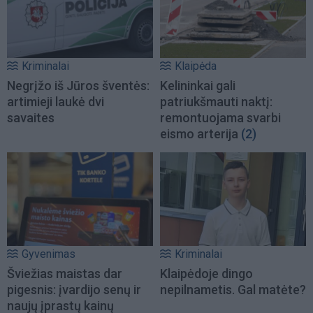
Kriminalai
Klaipėda
Negrįžo iš Jūros šventės:
Kelininkai gali
artimieji laukė dvi
patriukšmauti naktį:
savaites
remontuojama svarbi
eismo arterija
(2)
Gyvenimas
Kriminalai
Šviežias maistas dar
Klaipėdoje dingo
pigesnis: įvardijo senų ir
nepilnametis. Gal matėte?
naujų įprastų kainų