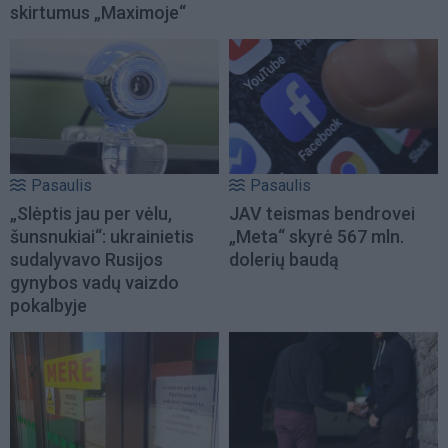
skirtumus „Maximoje“
Pasaulis
Pasaulis
„Slėptis jau per vėlu,
JAV teismas bendrovei
šunsnukiai“: ukrainietis
„Meta“ skyrė 567 mln.
sudalyvavo Rusijos
dolerių baudą
gynybos vadų vaizdo
pokalbyje