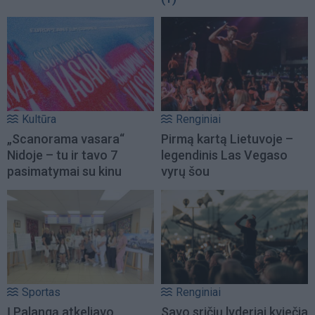
Kultūra
Renginiai
„Scanorama vasara“
Pirmą kartą Lietuvoje –
Nidoje – tu ir tavo 7
legendinis Las Vegaso
pasimatymai su kinu
vyrų šou
Sportas
Renginiai
Į Palangą atkeliavo
Savo sričių lyderiai kviečia