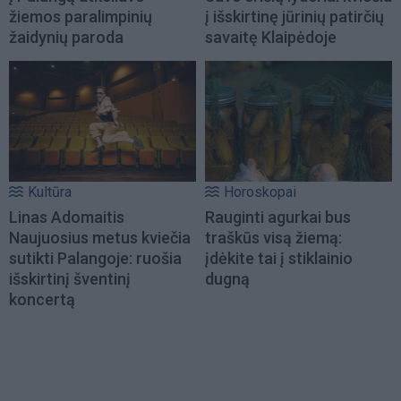
žiemos paralimpinių
į išskirtinę jūrinių patirčių
žaidynių paroda
savaitę Klaipėdoje
Kultūra
Horoskopai
Linas Adomaitis
Rauginti agurkai bus
Naujuosius metus kviečia
traškūs visą žiemą:
sutikti Palangoje: ruošia
įdėkite tai į stiklainio
išskirtinį šventinį
dugną
koncertą