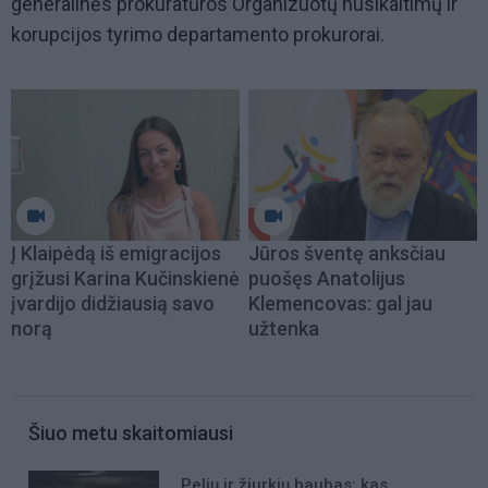
generalinės prokuratūros Organizuotų nusikaltimų ir
korupcijos tyrimo departamento prokurorai.
Į Klaipėdą iš emigracijos
Jūros šventę anksčiau
grįžusi Karina Kučinskienė
puošęs Anatolijus
įvardijo didžiausią savo
Klemencovas: gal jau
norą
užtenka
Šiuo metu skaitomiausi
Pelių ir žiurkių baubas: kas