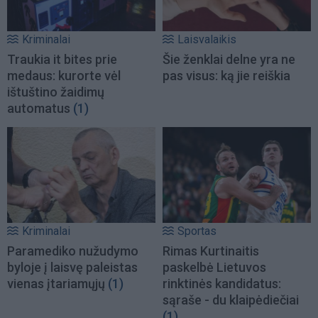
Kriminalai
Laisvalaikis
Traukia it bites prie
Šie ženklai delne yra ne
medaus: kurorte vėl
pas visus: ką jie reiškia
ištuštino žaidimų
automatus
(1)
Kriminalai
Sportas
Paramediko nužudymo
Rimas Kurtinaitis
byloje į laisvę paleistas
paskelbė Lietuvos
vienas įtariamųjų
(1)
rinktinės kandidatus:
sąraše - du klaipėdiečiai
(1)