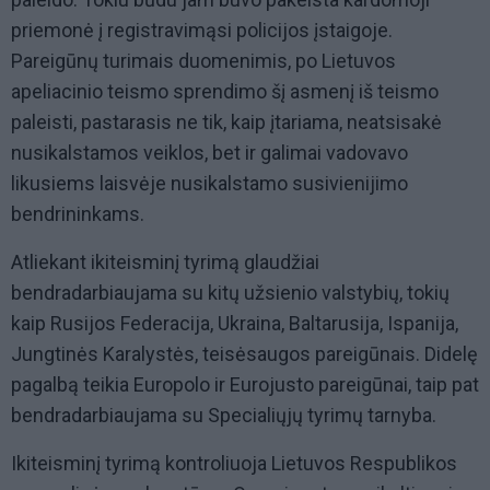
priemonė į registravimąsi policijos įstaigoje.
Pareigūnų turimais duomenimis, po Lietuvos
apeliacinio teismo sprendimo šį asmenį iš teismo
paleisti, pastarasis ne tik, kaip įtariama, neatsisakė
nusikalstamos veiklos, bet ir galimai vadovavo
likusiems laisvėje nusikalstamo susivienijimo
bendrininkams.
Atliekant ikiteisminį tyrimą glaudžiai
bendradarbiaujama su kitų užsienio valstybių, tokių
kaip Rusijos Federacija, Ukraina, Baltarusija, Ispanija,
Jungtinės Karalystės, teisėsaugos pareigūnais. Didelę
pagalbą teikia Europolo ir Eurojusto pareigūnai, taip pat
bendradarbiaujama su Specialiųjų tyrimų tarnyba.
Ikiteisminį tyrimą kontroliuoja Lietuvos Respublikos