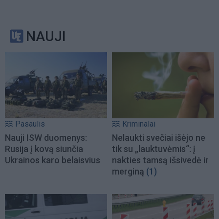
NAUJI
Pasaulis
Kriminalai
Nauji ISW duomenys:
Nelaukti svečiai išėjo ne
Rusija į kovą siunčia
tik su „lauktuvėmis“: į
Ukrainos karo belaisvius
nakties tamsą išsivedė ir
merginą
(1)