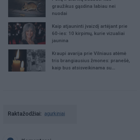
graužikus gąsdina labiau nei
nuodai
Kaip atjauninti įvaizdį artėjant prie
60-ies: 10 kirpimų, kurie vizualiai
jaunina
Kraupi avarija prie Vilniaus atėmė
tris brangiausius žmones: pranešė,
kaip bus atsisveikinama su
mergaite, jos mama ir močiute
Raktažodžiai
agurkiniai