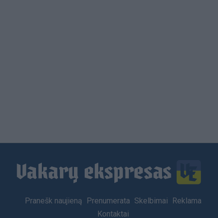
Load
More
Footer
Pranešk naujieną
Prenumerata
Skelbimai
Reklama
menu
Kontaktai