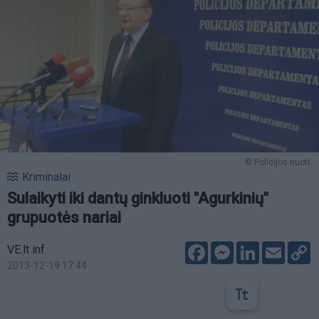
© Policijos nuotr.
Kriminalai
Sulaikyti iki dantų ginkluoti "Agurkinių"
grupuotės nariai
Facebook
Messenger
LinkedIn
Email
C
VE.lt inf.
L
2013-12-19 17:44