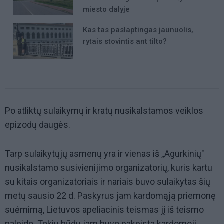
miesto dalyje
Kas tas paslaptingas jaunuolis,
rytais stovintis ant tilto?
Po atliktų sulaikymų ir kratų nusikalstamos veiklos
epizodų daugės.
Tarp sulaikytųjų asmenų yra ir vienas iš „Agurkinių"
nusikalstamo susivienijimo organizatorių, kuris kartu
su kitais organizatoriais ir nariais buvo sulaikytas šių
metų sausio 22 d. Paskyrus jam kardomąją priemonę
suėmimą, Lietuvos apeliacinis teismas jį iš teismo
paleido. Tokiu būdu jam buvo pakeista kardomoji