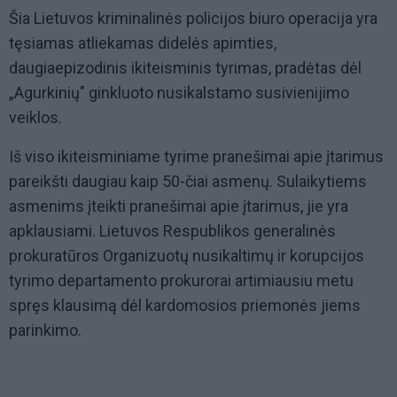
Šia Lietuvos kriminalinės policijos biuro operacija yra
tęsiamas atliekamas didelės apimties,
daugiaepizodinis ikiteisminis tyrimas, pradėtas dėl
„Agurkinių" ginkluoto nusikalstamo susivienijimo
veiklos.
Iš viso ikiteisminiame tyrime pranešimai apie įtarimus
pareikšti daugiau kaip 50-čiai asmenų. Sulaikytiems
asmenims įteikti pranešimai apie įtarimus, jie yra
apklausiami. Lietuvos Respublikos generalinės
prokuratūros Organizuotų nusikaltimų ir korupcijos
tyrimo departamento prokurorai artimiausiu metu
spręs klausimą dėl kardomosios priemonės jiems
parinkimo.