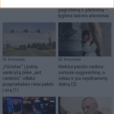
nepilnametis. Gal matėte?
gimnazistams už kanapių
pagrobimą ir platinimą –
lygtinis laisvės atėmimas
Kriminalai
Kriminalai
„Fūristas“ į judrią
Niekšui panižo rankos:
sankryžą įlėkė „ant
sumušė sugyventinę, o
rankinio“: vilkiko
vėliau ir jos nepilnametę
puspriekabės ratai pakilo
dukrą
(2)
į orą
(1)