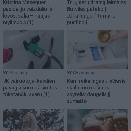
Kristina Meseguer
Trijų setų dramą laimėjęs
pasidalijo vaizdeliu iš
Butvilas pateko į
lovos: šalia – naujas
„Challenger“ turnyro
mylimasis
(1)
pusfinalį
Pasaulis
Gyvenimas
JK vairuotojai kasdien
Kam reikalingas trečiasis
pavagia kuro už šimtus
skalbimo mašinos
tūkstančių svarų
(1)
skyrelis: daugelis jį
sumaišo