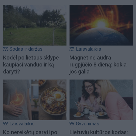
Sodas ir daržas
Laisvalaikis
Kodėl po lietaus sklype
Magnetinė audra
kaupiasi vanduo ir ką
rugpjūčio 8 dieną: kokia
daryti?
jos galia
Laisvalaikis
Gyvenimas
Ko nereikėtų daryti po
Lietuvių kultūros kodas: