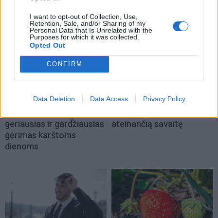
NAUJI
I want to opt-out of Collection, Use,
Retention, Sale, and/or Sharing of my
Personal Data that Is Unrelated with the
Purposes for which it was collected.
Opted Out
CONFIRM
Receptai
Horoskopai
Data Deletion
Data Access
Privacy Policy
Naminė obuolių gira iš
Trijų Zodiako ženklų
nukritusių obuolių:
laukia didžiausia sėkmė
geriausias ir gardžiausias
ateinančią savaitę
gėrimas karštoms
dienoms