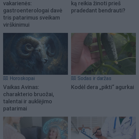
vakarienės:
ką reikia žinoti prieš
gastroenterologai davė
pradedant bendrauti?
tris patarimus sveikam
virškinimui
Horoskopai
Sodas ir daržas
Vaikas Avinas:
Kodėl dera „pikti“ agurkai
charakterio bruožai,
talentai ir auklėjimo
patarimai