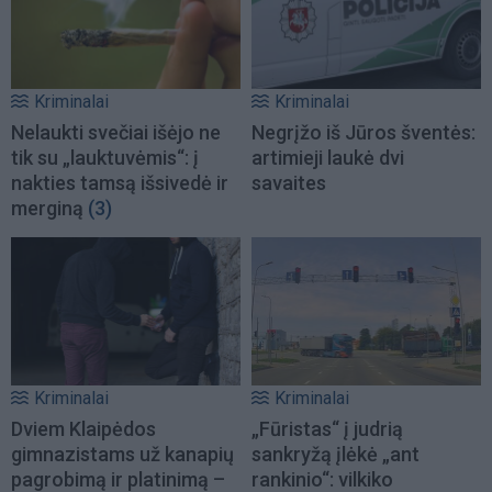
Kriminalai
Kriminalai
Nelaukti svečiai išėjo ne
Negrįžo iš Jūros šventės:
tik su „lauktuvėmis“: į
artimieji laukė dvi
nakties tamsą išsivedė ir
savaites
merginą
(3)
Kriminalai
Kriminalai
Dviem Klaipėdos
„Fūristas“ į judrią
gimnazistams už kanapių
sankryžą įlėkė „ant
pagrobimą ir platinimą –
rankinio“: vilkiko