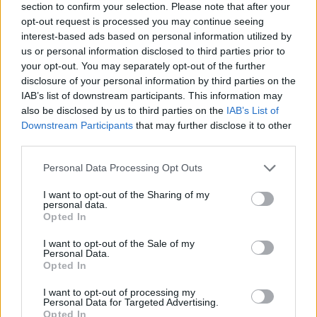
section to confirm your selection. Please note that after your
Kriminalai
Kriminalai
opt-out request is processed you may continue seeing
interest-based ads based on personal information utilized by
Paramediko nužudymo
Užsidegė lauko pavėsinė:
us or personal information disclosed to third parties prior to
byloje į laisvę paleistas
vos be namų neliko
your opt-out. You may separately opt-out of the further
vienas įtariamųjų
(3)
keturios šeimos
disclosure of your personal information by third parties on the
IAB’s list of downstream participants. This information may
also be disclosed by us to third parties on the
IAB’s List of
Downstream Participants
that may further disclose it to other
third parties.
Personal Data Processing Opt Outs
I want to opt-out of the Sharing of my
personal data.
Opted In
I want to opt-out of the Sale of my
Personal Data.
Opted In
I want to opt-out of processing my
Personal Data for Targeted Advertising.
Opted In