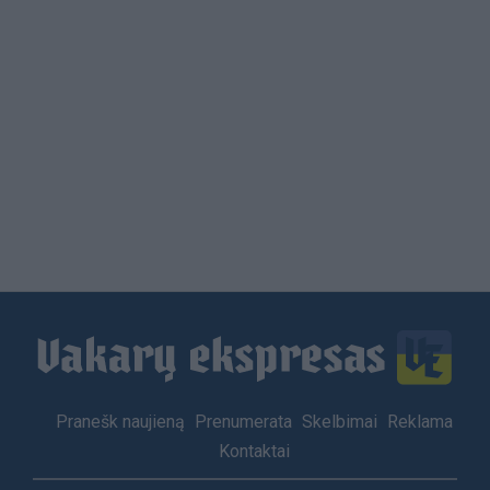
Load
More
Footer
Pranešk naujieną
Prenumerata
Skelbimai
Reklama
menu
Kontaktai