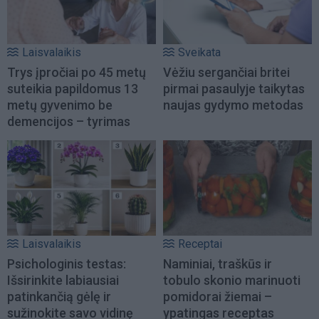
Laisvalaikis
Sveikata
Trys įpročiai po 45 metų
Vėžiu sergančiai britei
suteikia papildomus 13
pirmai pasaulyje taikytas
metų gyvenimo be
naujas gydymo metodas
demencijos – tyrimas
Laisvalaikis
Receptai
Psichologinis testas:
Naminiai, traškūs ir
Išsirinkite labiausiai
tobulo skonio marinuoti
patinkančią gėlę ir
pomidorai žiemai –
sužinokite savo vidinę
ypatingas receptas