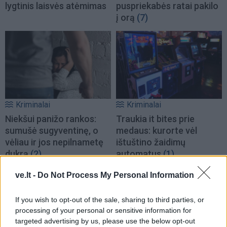
lygtinis laisvės atėmimas
puspriekabės ratai pakilo
į orą
(7)
Kriminalai
Kriminalai
Niekšui panižo rankos:
Traukia it bites prie
sumušė sugyventinę, o
medaus: kurorte vėl
vėliau ir jos nepilnametę
ištuštino žaidimų
dukrą
(2)
automatus
(1)
ve.lt -
Do Not Process My Personal Information
If you wish to opt-out of the sale, sharing to third parties, or
processing of your personal or sensitive information for
targeted advertising by us, please use the below opt-out