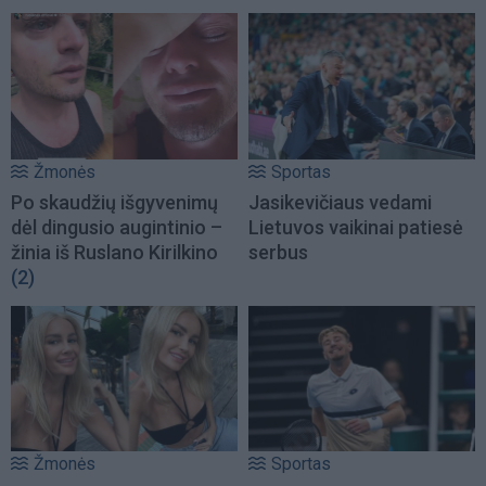
Žmonės
Sportas
Po skaudžių išgyvenimų
Jasikevičiaus vedami
dėl dingusio augintinio –
Lietuvos vaikinai patiesė
žinia iš Ruslano Kirilkino
serbus
(2)
Žmonės
Sportas