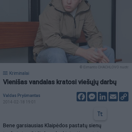
© Eimanto CHACHLOVO nuotr.
Kriminalai
Vienišas vandalas kratosi viešųjų darbų
Facebook
Messenger
LinkedIn
Email
C
Valdas Pryšmantas
L
2014-02-18 19:01
Bene garsiausias Klaipėdos pastatų sienų