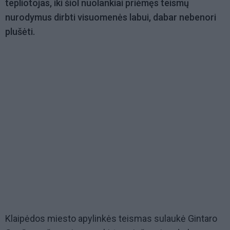
tepliotojas, iki šiol nuolankiai priėmęs teismų
nurodymus dirbti visuomenės labui, dabar nebenori
plušėti.
Klaipėdos miesto apylinkės teismas sulaukė Gintaro