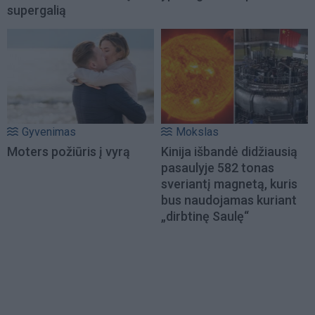
supergalią
Gyvenimas
Mokslas
Moters požiūris į vyrą
Kinija išbandė didžiausią
pasaulyje 582 tonas
sveriantį magnetą, kuris
bus naudojamas kuriant
„dirbtinę Saulę“