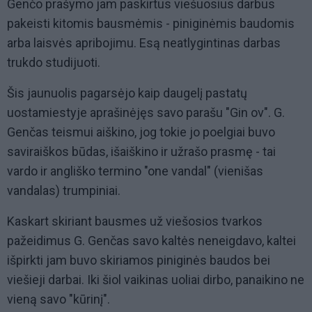
Genčo prašymo jam paskirtus viešuosius darbus
pakeisti kitomis bausmėmis - piniginėmis baudomis
arba laisvės apribojimu. Esą neatlygintinas darbas
trukdo studijuoti.
Šis jaunuolis pagarsėjo kaip daugelį pastatų
uostamiestyje aprašinėjęs savo parašu "Gin ov". G.
Genčas teismui aiškino, jog tokie jo poelgiai buvo
saviraiškos būdas, išaiškino ir užrašo prasmę - tai
vardo ir angliško termino "one vandal" (vienišas
vandalas) trumpiniai.
Kaskart skiriant bausmes už viešosios tvarkos
pažeidimus G. Genčas savo kaltės neneigdavo, kaltei
išpirkti jam buvo skiriamos piniginės baudos bei
viešieji darbai. Iki šiol vaikinas uoliai dirbo, panaikino ne
vieną savo "kūrinį".