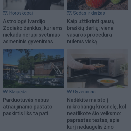
Horoskopai
Sodas ir daržas
Astrologė įvardijo
Kaip užtikrinti gausų
Zodiako ženklus, kuriems
braškių derlių: viena
niekada nerūpi svetimas
vasaros procedūra
asmeninis gyvenimas
nulems viską
Klaipėda
Gyvenimas
Parduotuvės nebus -
Nedėkite maisto į
atnaujinamo pastato
mikrobangų krosnelę, kol
paskirtis liks ta pati
neatlikote šio veiksmo:
paprastas testas, apie
kurį nedaugelis žino