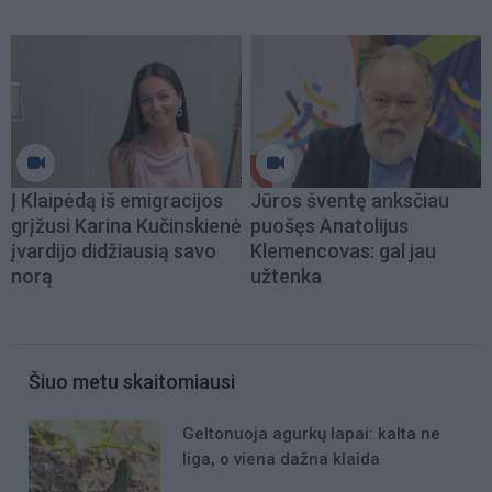
Į Klaipėdą iš emigracijos
Jūros šventę anksčiau
grįžusi Karina Kučinskienė
puošęs Anatolijus
įvardijo didžiausią savo
Klemencovas: gal jau
norą
užtenka
Šiuo metu skaitomiausi
Geltonuoja agurkų lapai: kalta ne
liga, o viena dažna klaida