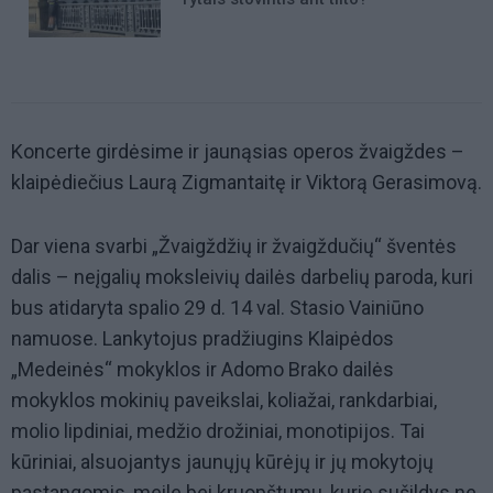
Koncerte girdėsime ir jaunąsias operos žvaigždes –
klaipėdiečius Laurą Zigmantaitę ir Viktorą Gerasimovą.
Dar viena svarbi „Žvaigždžių ir žvaigždučių“ šventės
dalis – neįgalių moksleivių dailės darbelių paroda, kuri
bus atidaryta spalio 29 d. 14 val. Stasio Vainiūno
namuose. Lankytojus pradžiugins Klaipėdos
„Medeinės“ mokyklos ir Adomo Brako dailės
mokyklos mokinių paveikslai, koliažai, rankdarbiai,
molio lipdiniai, medžio drožiniai, monotipijos. Tai
kūriniai, alsuojantys jaunųjų kūrėjų ir jų mokytojų
pastangomis, meile bei kruopštumu, kurie sušildys ne