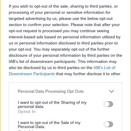
TAIP PAT SKAITYKITE
If you wish to opt-out of the sale, sharing to third parties, or
processing of your personal or sensitive information for
targeted advertising by us, please use the below opt-out
section to confirm your selection. Please note that after your
opt-out request is processed you may continue seeing
interest-based ads based on personal information utilized by
us or personal information disclosed to third parties prior to
your opt-out. You may separately opt-out of the further
disclosure of your personal information by third parties on the
Kultūra
Kultūra
IAB’s list of downstream participants. This information may
Naujos bronzinio
Aušra Butkevičienė:
also be disclosed by us to third parties on the
IAB’s List of
piliakalnio atodangos
(7)
negaliu atskirti, kur -
Downstream Participants
that may further disclose it to other
darbas, o kur - pomėgis
third parties.
Personal Data Processing Opt Outs
I want to opt-out of the Sharing of my
personal data.
Opted In
I want to opt-out of the Sale of my
Personal Data.
Kultūra
Kultūra