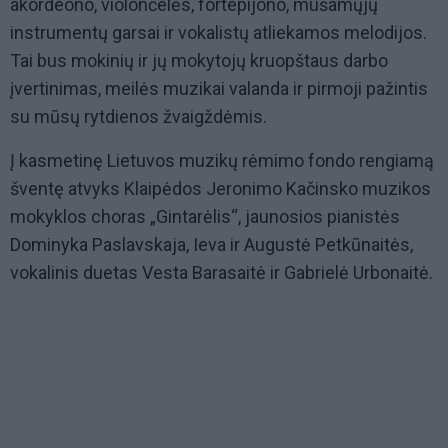
akordeono, violončelės, fortepijono, mušamųjų
instrumentų garsai ir vokalistų atliekamos melodijos.
Tai bus mokinių ir jų mokytojų kruopštaus darbo
įvertinimas, meilės muzikai valanda ir pirmoji pažintis
su mūsų rytdienos žvaigždėmis.
Į kasmetinę Lietuvos muzikų rėmimo fondo rengiamą
šventę atvyks Klaipėdos Jeronimo Kačinsko muzikos
mokyklos choras „Gintarėlis“, jaunosios pianistės
Dominyka Paslavskaja, Ieva ir Augustė Petkūnaitės,
vokalinis duetas Vesta Barasaitė ir Gabrielė Urbonaitė.