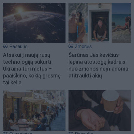
Pasaulis
Žmonės
Atsakui į naują rusų
Šarūnas Jasikevičius
technologiją sukurti
lepina atostogų kadrais:
Ukraina turi metus –
nuo žmonos neįmanoma
paaiškino, kokią grėsmę
atitraukti akių
tai kelia