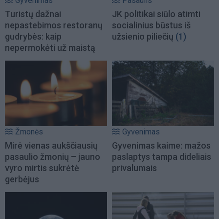
Gyvenimas
Pasaulis
Turistų dažnai
JK politikai siūlo atimti
nepastebimos restoranų
socialinius būstus iš
gudrybės: kaip
užsienio piliečių
(1)
nepermokėti už maistą
Žmonės
Gyvenimas
Mirė vienas aukščiausių
Gyvenimas kaime: mažos
pasaulio žmonių – jauno
paslaptys tampa dideliais
vyro mirtis sukrėtė
privalumais
gerbėjus