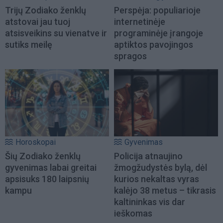
Trijų Zodiako ženklų
Perspėja: populiarioje
atstovai jau tuoj
internetinėje
atsisveikins su vienatve ir
programinėje įrangoje
sutiks meilę
aptiktos pavojingos
spragos
Horoskopai
Gyvenimas
Šių Zodiako ženklų
Policija atnaujino
gyvenimas labai greitai
žmogžudystės bylą, dėl
apsisuks 180 laipsnių
kurios nekaltas vyras
kampu
kalėjo 38 metus – tikrasis
kaltininkas vis dar
ieškomas