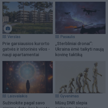
Verslas
Pasaulis
Prie garsiausios kurorto
„Sterbliniai dronai“:
gatvės ir istorinės vilos -
Ukraina ėmė taikyti naują
nauji apartamentai
kovinę taktiką
Laisvalaikis
Gyvenimas
Sužinokite pagal savo
Mūsų DNR slepia