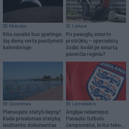
Mokslas
Lietuva
Kita savaitė bus ypatinga:
Po paauglių smurto
šią dieną verta pasižymėti
protrūkių – specialistų
kalendoriuje
žodis: kodėl jie smurtą
paverčia reginiu?
Gyvenimas
Laisvalaikis
Planuojate statyti lieptą?
Anglijai nelaimėjus
Kada privalomas statybą
Pasaulio futbolo
leidžiantis dokumentas
čempionatui, britui teko...