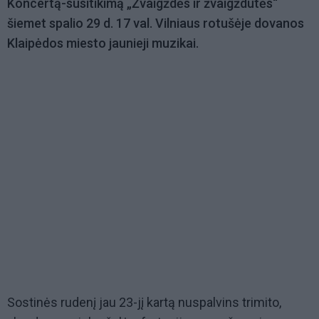
Koncertą-susitikimą „Žvaigždės ir žvaigždutės“
šiemet spalio 29 d. 17 val. Vilniaus rotušėje dovanos
Klaipėdos miesto jaunieji muzikai.
Sostinės rudenį jau 23-jį kartą nuspalvins trimito,