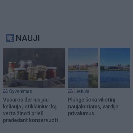
NAUJI
Gyvenimas
Lietuva
Vasaros derlius jau
Plungė šoka viliotinį
keliauja į stiklainius: ką
naujakuriams, vardija
verta žinoti prieš
privalumus
pradedant konservuoti