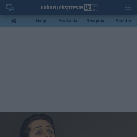
Pereiti
į
pagrindinį
Mobile
Nauji
Podkastai
Renginiai
Vaizdai
turinį
menu
bottom