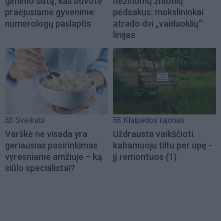
gimimo datą, kas buvote
nežinomų žmonių
praėjusiame gyvenime:
pėdsakus: mokslininkai
numerologų paslaptis
atrado dvi „vaiduoklių“
linijas
Sveikata
Klaipėdos rajonas
Varškė ne visada yra
Uždrausta vaikščioti
geriausias pasirinkimas
kabamuoju tiltu per upę -
vyresniame amžiuje – ką
jį remontuos
(1)
siūlo specialistai?