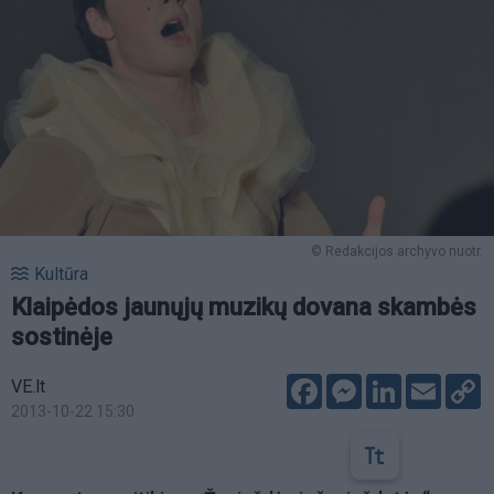
© Redakcijos archyvo nuotr.
Kultūra
Klaipėdos jaunųjų muzikų dovana skambės
sostinėje
Facebook
Messenger
LinkedIn
Email
C
VE.lt
L
2013-10-22 15:30