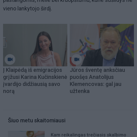
vieno lankytojo širdį.
Į Klaipėdą iš emigracijos
Jūros šventę anksčiau
grįžusi Karina Kučinskienė
puošęs Anatolijus
įvardijo didžiausią savo
Klemencovas: gal jau
norą
užtenka
Šiuo metu skaitomiausi
Kam reikalingas trečiasis skalbimo