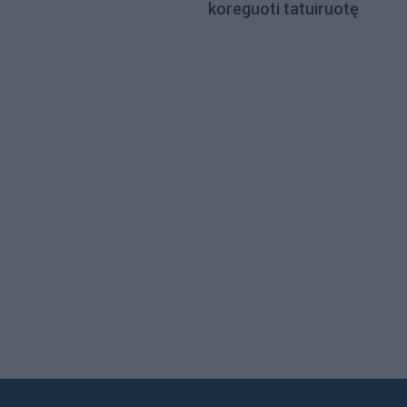
koreguoti tatuiruotę
Load
More