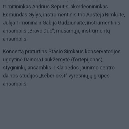
trimitininkas Andrius Šeputis, akordeonininkas
Edmundas Gylys, instrumentinis trio Austėja Rimkutė,
Julija Timonina ir Gabija Gudžiūnaitė, instrumentinis
ansamblis „Bravo Duo“, mušamųjų instrumentų
ansamblis.
Koncertą praturtins Stasio Šimkaus konservatorijos
ugdytinė Dainora Laukžemytė (fortepijonas),
stygininkų ansamblis ir Klaipėdos jaunimo centro
dainos studijos „Keberiokšt“ vyresniųjų grupės
ansamblis.