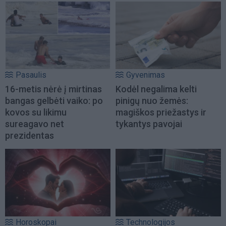
Pasaulis
Gyvenimas
16-metis nėrė į mirtinas
Kodėl negalima kelti
bangas gelbėti vaiko: po
pinigų nuo žemės:
kovos su likimu
magiškos priežastys ir
sureagavo net
tykantys pavojai
prezidentas
Horoskopai
Technologijos