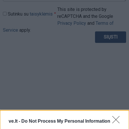
This site is protected by
Sutinku su
taisyklėmis
reCAPTCHA and the Google
Privacy Policy
and
Terms of
Service
apply.
ve.lt -
Do Not Process My Personal Information