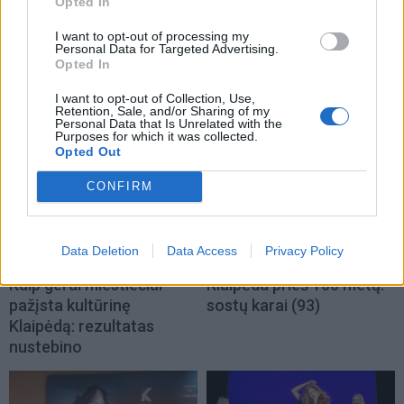
Opted In
„Scanorama vasara“
Linas Adomaitis
I want to opt-out of processing my
Nidoje – tu ir tavo 7
Naujuosius metus kviečia
Personal Data for Targeted Advertising.
pasimatymai su kinu
sutikti Palangoje: ruošia
Opted In
išskirtinį šventinį
I want to opt-out of Collection, Use,
koncertą
Retention, Sale, and/or Sharing of my
Personal Data that Is Unrelated with the
Purposes for which it was collected.
Opted Out
CONFIRM
Data Deletion
Data Access
Privacy Policy
Kultūra
Kultūra
Kaip gerai miestiečiai
Klaipėda prieš 100 metų:
pažįsta kultūrinę
sostų karai (93)
Klaipėdą: rezultatas
nustebino