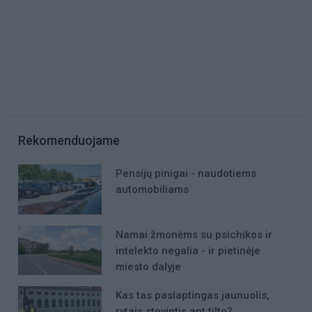
Rekomenduojame
Pensijų pinigai - naudotiems
automobiliams
Namai žmonėms su psichikos ir
intelekto negalia - ir pietinėje
miesto dalyje
Kas tas paslaptingas jaunuolis,
rytais stovintis ant tilto?