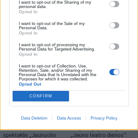
I want to opt-out of the Sharing of my
personal data.
Opted In
I want to opt-out of the Sale of my
Personal Data.
Opted In
Kultūra
Kultūra
I want to opt-out of processing my
Personal Data for Targeted Advertising.
Klaipėda prieš 100 metų:
Klaipėdos festivalis:
Opted In
sostų karai (93)
keturios meninės patirtys
- viena bendrystės istorija
I want to opt-out of Collection, Use,
Retention, Sale, and/or Sharing of my
Personal Data that Is Unrelated with the
Purposes for which it was collected.
Opted Out
CONFIRM
Data Deletion
Data Access
Privacy Policy
Kultūra
Kultūra
Iki skausmo atviras
Klaipėdoje prasidėjo
spektaklis „Jaunuolio
„Jauno teatro dienos“: