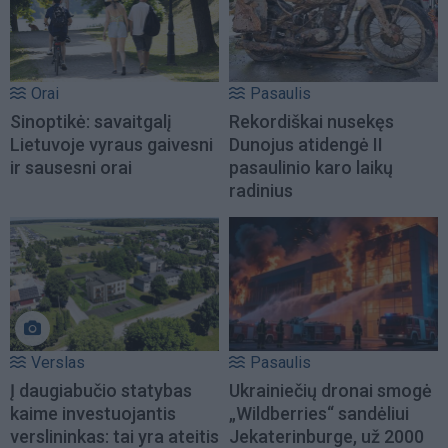
Orai
Pasaulis
Sinoptikė: savaitgalį
Rekordiškai nusekęs
Lietuvoje vyraus gaivesni
Dunojus atidengė II
ir sausesni orai
pasaulinio karo laikų
radinius
Verslas
Pasaulis
Į daugiabučio statybas
Ukrainiečių dronai smogė
kaime investuojantis
„Wildberries“ sandėliui
verslininkas: tai yra ateitis
Jekaterinburge, už 2000