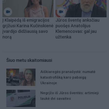
Į Klaipėdą iš emigracijos
Jūros šventę anksčiau
grįžusi Karina Kučinskienė
puošęs Anatolijus
įvardijo didžiausią savo
Klemencovas: gal jau
norą
užtenka
Šiuo metu skaitomiausi
Aiškiaregės pranašystė: numatė
katastrofišką karo pabaigą
Ukrainoje
Negrįžo iš Jūros šventės: artimieji
laukė dvi savaites