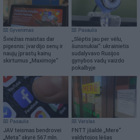
Gyvenimas
Pasaulis
Šviežias maistas dar
„Slėptis jau per vėlu,
pigesnis: įvardijo senų ir
šunsnukiai“: ukrainietis
naujų įprastų kainų
sudalyvavo Rusijos
skirtumus „Maximoje“
gynybos vadų vaizdo
pokalbyje
Pasaulis
Verslas
JAV teismas bendrovei
FNTT įšaldė „Mere“
„Meta“ skyrė 567 mln.
valdytojos lėšas