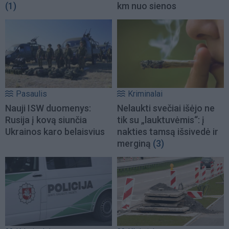
(1)
km nuo sienos
Pasaulis
Kriminalai
Nauji ISW duomenys:
Nelaukti svečiai išėjo ne
Rusija į kovą siunčia
tik su „lauktuvėmis“: į
Ukrainos karo belaisvius
nakties tamsą išsivedė ir
merginą
(3)