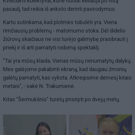
Kviečiami kolektyvai, kurie nuolat keliauja po visą
pasaulį, tad reikia iš anksto derinti pasirodymus.
Kartu sutinkama, kad plotmės tobulėti yra. Viena
rimčiausių problemų - matomumo stoka. Dėl didelio
žiūrovų skaičiaus ne visi turėjo galimybę prasibrauti į
priekį ir iš arti pamatyti rodomą spektaklį.
"Tai yra mūsų klaida. Vienas mūsų nenumatytų dalykų.
Mes galėjome pakabinti ekraną, kad daugiau žmonių
galėtų pamatyti, kas vyksta. Atkreipsime dėmesį kitais
metais", - sakė N. Trakumienė.
Kitas "Šermukšnis" turėtų prisirpti po dvejų metų.