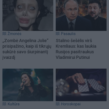
Žmonės
Pasaulis
„Zombė Angelina Jolie“
Stalino šešėlis virš
prisipažino, kaip iš tikrųjų
Kremliaus: kas laukia
sukūrė savo šiurpinantį
Rusijos pasitraukus
įvaizdį
Vladimirui Putinui
Kultūra
Horoskopai