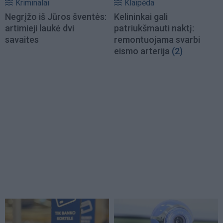
Kriminalai
Klaipėda
Negrįžo iš Jūros šventės:
Kelininkai gali
artimieji laukė dvi
patriukšmauti naktį:
savaites
remontuojama svarbi
eismo arterija
(2)