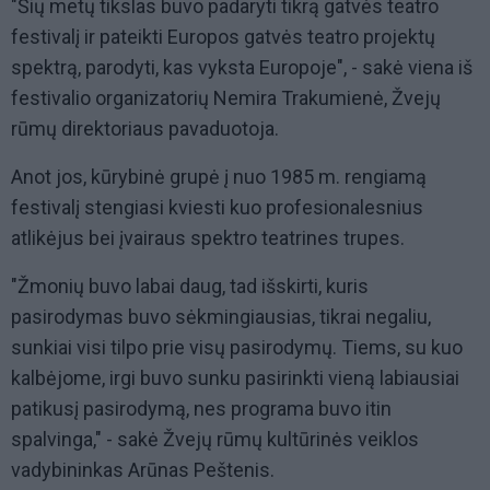
"Šių metų tikslas buvo padaryti tikrą gatvės teatro
festivalį ir pateikti Europos gatvės teatro projektų
spektrą, parodyti, kas vyksta Europoje", - sakė viena iš
festivalio organizatorių Nemira Trakumienė, Žvejų
rūmų direktoriaus pavaduotoja.
Anot jos, kūrybinė grupė į nuo 1985 m. rengiamą
festivalį stengiasi kviesti kuo profesionalesnius
atlikėjus bei įvairaus spektro teatrines trupes.
"Žmonių buvo labai daug, tad išskirti, kuris
pasirodymas buvo sėkmingiausias, tikrai negaliu,
sunkiai visi tilpo prie visų pasirodymų. Tiems, su kuo
kalbėjome, irgi buvo sunku pasirinkti vieną labiausiai
patikusį pasirodymą, nes programa buvo itin
spalvinga," - sakė Žvejų rūmų kultūrinės veiklos
vadybininkas Arūnas Peštenis.