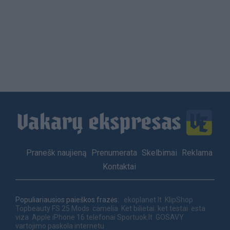
Load
More
Footer
Pranešk naujieną
Prenumerata
Skelbimai
Reklama
menu
Kontaktai
Populiariausios paieškos frazės:
ekoplanet.lt
KlipShop
Topbeauty
FS 25 Mods
camelia
Ket bilietai
ket testai
esta
viza
Apple iPhone 16 telefonai
Sportuok.lt
GOSAVY
vartojimo paskola internetu