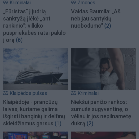
Kriminalai
Žmonės
„Fūristas“ į judrią
Vaidas Baumila: „Aš
sankryžą įlėkė „ant
nebijau santykių
rankinio“: vilkiko
nuobodumo"
(2)
puspriekabės ratai pakilo
į orą
(6)
Klaipėdos pulsas
Kriminalai
Klaipėdoje - prancūzų
Niekšui panižo rankos:
laivas, kuriame galima
sumušė sugyventinę, o
išgirsti banginių ir delfinų
vėliau ir jos nepilnametę
skleidžiamus garsus
(1)
dukrą
(2)