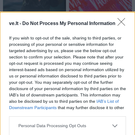
Kultūra
Kultūra
Aušra Butkevičienė:
„Scanorama vasara“
ve.lt -
Do Not Process My Personal Information
negaliu atskirti, kur -
Nidoje – tu ir tavo 7
darbas, o kur - pomėgis
pasimatymai su kinu
If you wish to opt-out of the sale, sharing to third parties, or
processing of your personal or sensitive information for
targeted advertising by us, please use the below opt-out
section to confirm your selection. Please note that after your
opt-out request is processed you may continue seeing
interest-based ads based on personal information utilized by
us or personal information disclosed to third parties prior to
your opt-out. You may separately opt-out of the further
disclosure of your personal information by third parties on the
Kultūra
Kultūra
IAB’s list of downstream participants. This information may
Linas Adomaitis
Kaip gerai miestiečiai
also be disclosed by us to third parties on the
IAB’s List of
Naujuosius metus kviečia
pažįsta kultūrinę
Downstream Participants
that may further disclose it to other
sutikti Palangoje: ruošia
Klaipėdą: rezultatas
third parties.
išskirtinį šventinį
nustebino
koncertą
Personal Data Processing Opt Outs