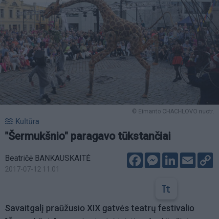
© Eimanto CHACHLOVO nuotr.
Kultūra
"Šermukšnio" paragavo tūkstančiai
Facebook
Messenger
LinkedIn
Email
C
Beatričė BANKAUSKAITĖ
L
2017-07-12 11:01
Savaitgalį praūžusio XIX gatvės teatrų festivalio