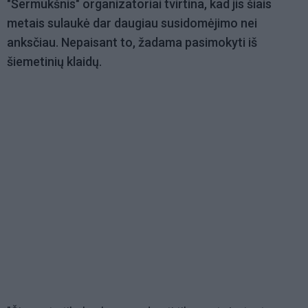
"Šermukšnis" organizatoriai tvirtina, kad jis šiais
metais sulaukė dar daugiau susidomėjimo nei
anksčiau. Nepaisant to, žadama pasimokyti iš
šiemetinių klaidų.