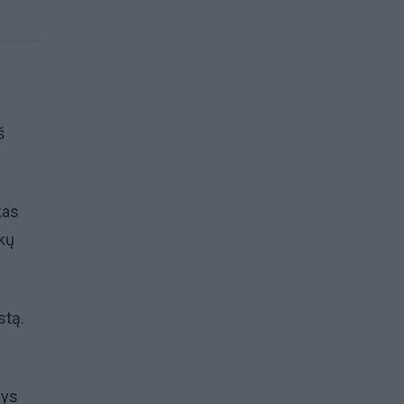
š
kas
nkų
stą.
dys