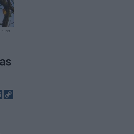
 nuotr.
tas
er
kedIn
Email
Copy
Link