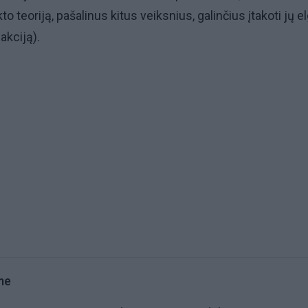
ekto teoriją, pašalinus kitus veiksnius, galinčius įtakoti jų e
akciją).
me