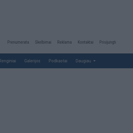
Desktop
Prenumerata
Skelbimai
Reklama
Kontaktai
Prisijungti
menu
top
Renginiai
Galerijos
Podkastai
Daugiau