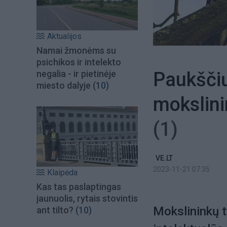
Aktualijos
Namai žmonėms su
psichikos ir intelekto
Paukščių
negalia - ir pietinėje
miesto dalyje
(10)
mokslini
(1)
VE.LT
2023-11-21 07:35
Klaipėda
Kas tas paslaptingas
jaunuolis, rytais stovintis
Mokslininkų t
ant tilto?
(10)