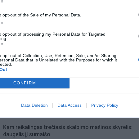
In
o opt-out of the Sale of my Personal Data.
In
to opt-out of processing my Personal Data for Targeted
ing.
In
o opt-out of Collection, Use, Retention, Sale, and/or Sharing
ersonal Data that Is Unrelated with the Purposes for which it
lected.
Out
CONFIRM
omiausi
Tualetinis popierius traukiasi į praeitį: kuo jį pakeis
Data Deletion
Data Access
Privacy Policy
artimiausiu metu
Kam reikalingas trečiasis skalbimo mašinos skyrelis:
daugelis jį sumaišo