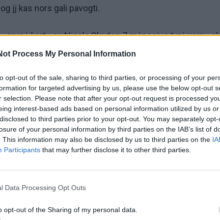
jog jį kas nors gali pavogti.
 grupė kartu su Nicola Clayton 7 mėnesius tyrė varnų el
eto laboratorijoje (Didžioji Britanija).
Not Process My Personal Information
rė kompiuterinius modelius, kuriuose varnos gaudydavo
to opt-out of the sale, sharing to third parties, or processing of your per
formation for targeted advertising by us, please use the below opt-out s
sąlygomis.
r selection. Please note that after your opt-out request is processed y
eing interest-based ads based on personal information utilized by us or
disclosed to third parties prior to your opt-out. You may separately opt-
nos ėmė slėpti sumedžiotą maistą, tačiau imta ginčytis d
losure of your personal information by third parties on the IAB’s list of
asčių.
. This information may also be disclosed by us to third parties on the
IA
Participants
that may further disclose it to other third parties.
e paukščiai taip elgiasi dėl streso (ypač, jeigu netoliese yra
ščių).
l Data Processing Opt Outs
o opt-out of the Sharing of my personal data.