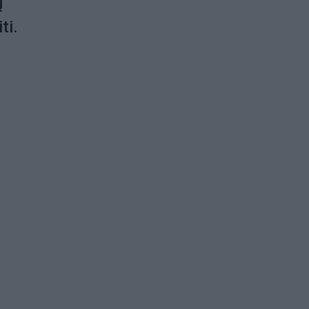
ų
ti.