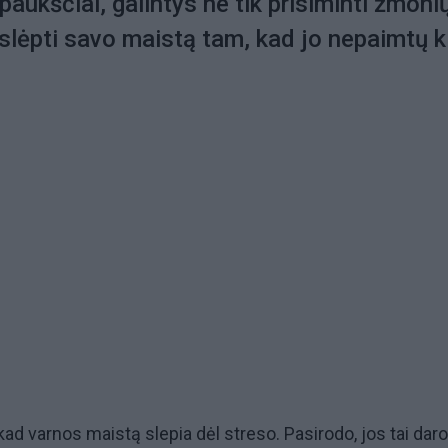
paukščiai, galintys ne tik prisiminti žmoni
 slėpti savo maistą tam, kad jo nepaimtų ki
ad varnos maistą slepia dėl streso. Pasirodo, jos tai daro