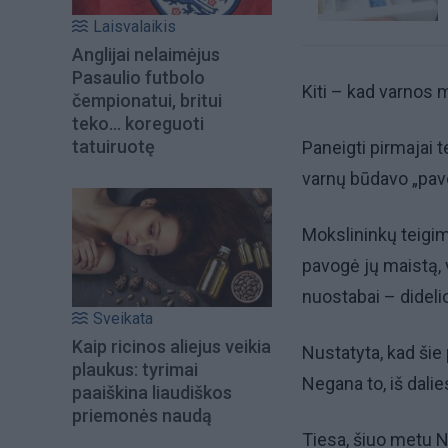
Laisvalaikis
Anglijai nelaimėjus
Pasaulio futbolo
Kiti – kad varnos m
čempionatui, britui
teko... koreguoti
tatuiruotę
Paneigti pirmajai t
varnų būdavo „pav
Mokslininkų teigim
pavogė jų maistą, v
nuostabai – dideli
Sveikata
Kaip ricinos aliejus veikia
Nustatyta, kad šie
plaukus: tyrimai
Negana to, iš dalie
paaiškina liaudiškos
priemonės naudą
Tiesa, šiuo metu N