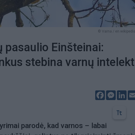
© Varna / en.wikipedia
 pasaulio Einšteinai:
nkus stebina varnų intelek
Facebook
Messeng
Lin
yrimai parodė, kad varnos – labai