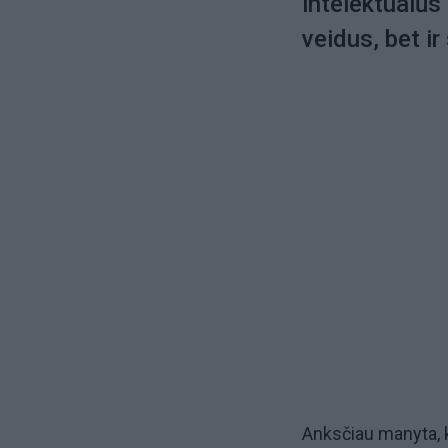
intelektualūs 
veidus, bet ir
Anksčiau manyta, k