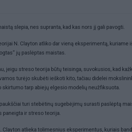
aistą slepia, nes supranta, kad kas nors jį gali pavogti.
eorijai N. Clayton atliko dar vieną eksperimentą, kuriame i
ogtas“ jų paslėptas maistas.
u, jeigu streso teorija būtų teisinga, suvokusios, kad kaž
arnos turėjo skubėti ieškoti kito, tačiau didelei mokslini
o skirtumo tarp abiejų elgesio modelių neužfiksuota.
 paukščiai turi stebėtinų sugebėjimų surasti paslėptą mai
s paneigta ir streso teorija.
. Clayton atlieka tolimesnius eksperimentus, kuriais ban