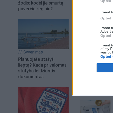
Opted 
žodis: kodėl jie smurtą
paverčia reginiu?
I want t
Opted 
I want 
Advertis
Opted 
I want t
of my P
Gyvenimas
was col
Opted 
Planuojate statyti
lieptą? Kada privalomas
Šiuo metu skait
statybą leidžiantis
dokumentas