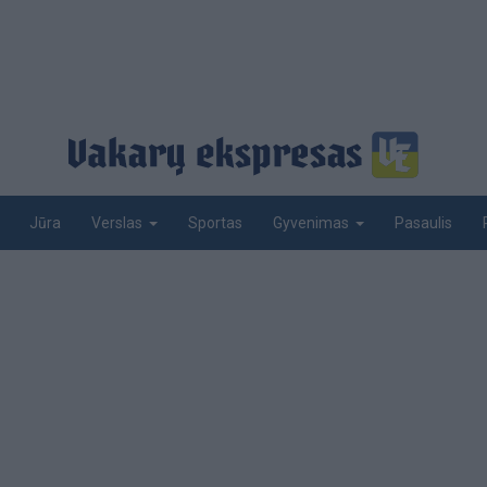
Jūra
Sportas
Pasaulis
Verslas
Gyvenimas