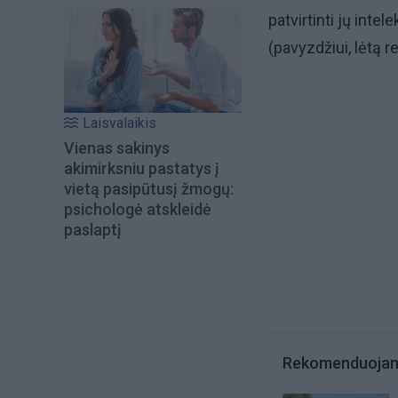
patvirtinti jų intel
(pavyzdžiui, lėtą re
Laisvalaikis
Vienas sakinys
akimirksniu pastatys į
vietą pasipūtusį žmogų:
psichologė atskleidė
paslaptį
Rekomenduoja