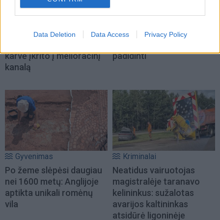
Kriminalai
Verslas
Laukinis ir naminis: stirna
Nedideliame mieste - per
Data Deletion
Data Access
Privacy Policy
pakliuvo į žvejų tinklus,
maža parduotuvė: teko
karvė įkrito į melioracinį
padidinti
kanalą
Gyvenimas
Kriminalai
Po žeme slėpėsi daugiau
Neatidus vairuotojas
nei 1600 metų: Anglijoje
magistralėje taranavo
aptikta unikali romėnų
kelininkus: sužalotas
vila
avarijos kaltininkas
atsidūrė ligoninėje