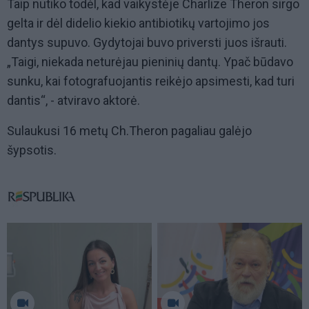
Taip nutiko todėl, kad vaikystėje Charlize Theron sirgo
gelta ir dėl didelio kiekio antibiotikų vartojimo jos
dantys supuvo. Gydytojai buvo priversti juos išrauti.
„Taigi, niekada neturėjau pieninių dantų. Ypač būdavo
sunku, kai fotografuojantis reikėjo apsimesti, kad turi
dantis“, - atviravo aktorė.
Sulaukusi 16 metų Ch.Theron pagaliau galėjo
šypsotis.