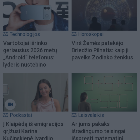
Technologijos
Horoskopai
Vartotojai išrinko
Virš Žemės patekėjo
geriausius 2026 metų
Briedžio Pilnatis: kaip ji
„Android“ telefonus:
paveiks Zodiako ženklus
lyderis nustebino
Podkastai
Laisvalaikis
Į Klaipėdą iš emigracijos
Ar jums pakaks
grįžusi Karina
išradingumo teisingai
Kučinskienė įvardijo
išspręsti matematinį