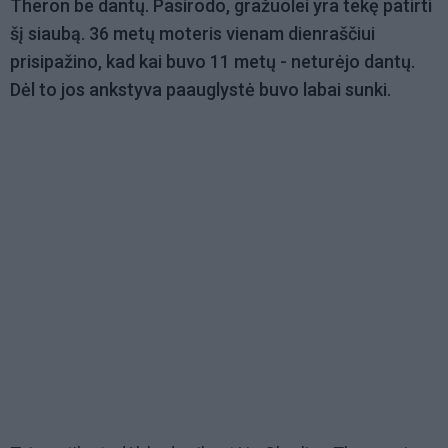
Theron be dantų. Pasirodo, gražuolei yra tekę patirti
šį siaubą. 36 metų moteris vienam dienraščiui
prisipažino, kad kai buvo 11 metų - neturėjo dantų.
Dėl to jos ankstyva paauglystė buvo labai sunki.