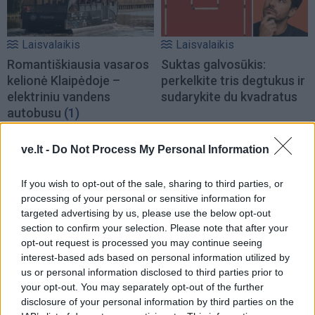
Laisvalaikis
Laisvalaikis
Romantiškiausia vasaros
Suktas galvosūkis:
kelionė Klaipėdoje –
perkelkite tris degtukus ir
elektriniu vandens
sudarykite du kvadratus
autobusu
(1)
ve.lt -
Do Not Process My Personal Information
If you wish to opt-out of the sale, sharing to third parties, or
processing of your personal or sensitive information for
targeted advertising by us, please use the below opt-out
Laisvalaikis
Laisvalaikis
section to confirm your selection. Please note that after your
opt-out request is processed you may continue seeing
Rugpjūčio 5-osios liaudies
Ar jus lengva išvesti iš
interest-based ads based on personal information utilized by
išmintis: ko mūsų senoliai
pusiausvyros? Lazdos
us or personal information disclosed to third parties prior to
vengdavo ir kokius orus
pasirinkimas atskleis
your opt-out. You may separately opt-out of the further
pranašavo gamta
tikrąjį jūsų būdą
disclosure of your personal information by third parties on the