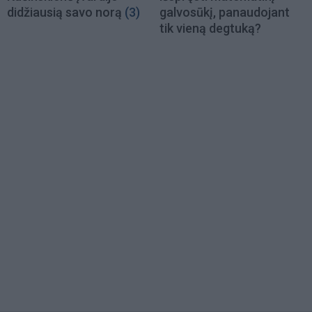
didžiausią savo norą
(3)
galvosūkį, panaudojant
tik vieną degtuką?
Load
More