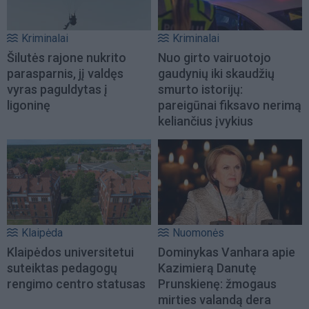
Kriminalai
Kriminalai
Šilutės rajone nukrito
Nuo girto vairuotojo
parasparnis, jį valdęs
gaudynių iki skaudžių
vyras paguldytas į
smurto istorijų:
ligoninę
pareigūnai fiksavo nerimą
keliančius įvykius
Klaipėda
Nuomonės
Klaipėdos universitetui
Dominykas Vanhara apie
suteiktas pedagogų
Kazimierą Danutę
rengimo centro statusas
Prunskienę: žmogaus
mirties valandą dera