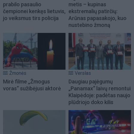
prabilo pasaulio
metis – kupinas
čempionei kenkęs lietuvis,
ekstremalių patirčių:
jo veiksmus tirs policija
Arūnas papasakojo, kuo
nustebino žmoną
Žmonės
Verslas
Mirė filme „Žmogus
Daugiau pajėgumų
voras“ sužibėjusi aktorė
„Panamax“ laivų remontui
Klaipėdoje: padėtas naujo
plūdriojo doko kilis