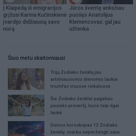
Į Klaipėdą iš emigracijos
Jūros šventę anksčiau
grįžusi Karina Kučinskienė
puošęs Anatolijus
įvardijo didžiausią savo
Klemencovas: gal jau
norą
užtenka
Šiuo metu skaitomiausi
Trijų Zodiako ženklų jau
artimiausiomis dienomis laukia
triumfas visuose reikaluose
Šie Zodiako ženklai pagaliau
pasieks proveržį, kurio taip ilgai
laukė
Dienos horoskopas 12 Zodiako
ženklų: svarbu neperžengti savo