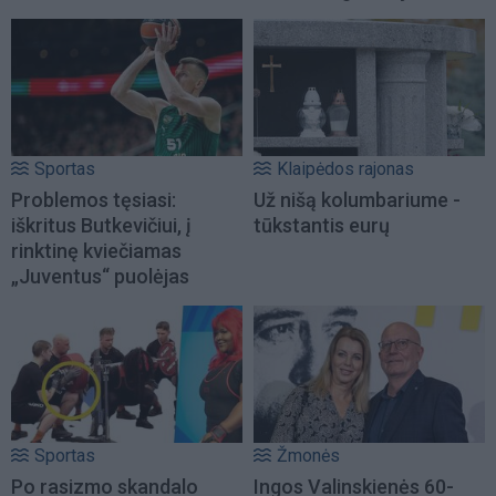
Sportas
Klaipėdos rajonas
Problemos tęsiasi:
Už nišą kolumbariume -
iškritus Butkevičiui, į
tūkstantis eurų
rinktinę kviečiamas
„Juventus“ puolėjas
Sportas
Žmonės
Po rasizmo skandalo
Ingos Valinskienės 60-