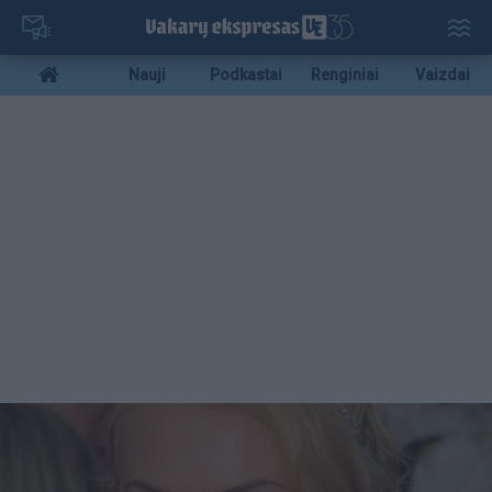
Pereiti
į
pagrindinį
Mobile
Nauji
Podkastai
Renginiai
Vaizdai
turinį
menu
bottom