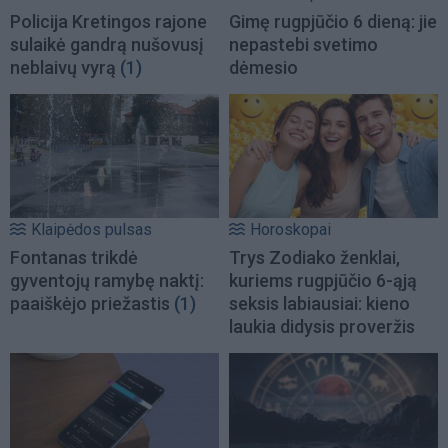
Policija Kretingos rajone
Gimę rugpjūčio 6 dieną: jie
sulaikė gandrą nušovusį
nepastebi svetimo
neblaivų vyrą
(1)
dėmesio
Klaipėdos pulsas
Horoskopai
Fontanas trikdė
Trys Zodiako ženklai,
gyventojų ramybę naktį:
kuriems rugpjūčio 6-ąją
paaiškėjo priežastis
(1)
seksis labiausiai: kieno
laukia didysis proveržis