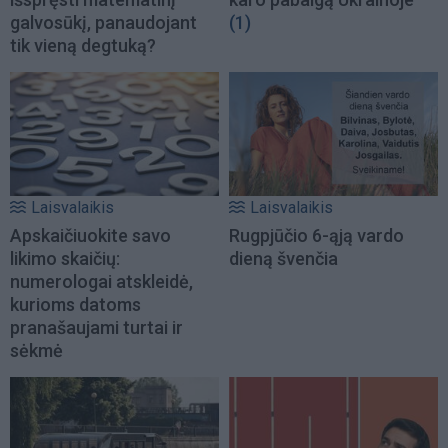
galvosūkį, panaudojant
(1)
tik vieną degtuką?
Laisvalaikis
Laisvalaikis
Apskaičiuokite savo
Rugpjūčio 6-ąją vardo
likimo skaičių:
dieną švenčia
numerologai atskleidė,
kurioms datoms
pranašaujami turtai ir
sėkmė