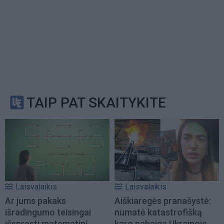
TAIP PAT SKAITYKITE
Laisvalaikis
Laisvalaikis
Ar jums pakaks
Aiškiaregės pranašystė:
išradingumo teisingai
numatė katastrofišką
išspręsti matematinį
karo pabaigą Ukrainoje