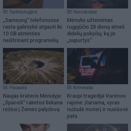
Technologijos
Horoskopai
„Samsung“ telefonuose
Mėnulio užtemimas
rasta galimybė atgauti iki
rugpjūčio 28 dieną atneš
10 GB atminties
didelių pokyčių: ką jis
neištrinant programėlių
„supurtys“
Pasaulis
Kriminalai
Naujas krateris Mėnulyje:
Kraupi tragedija Varėnos
„SpaceX“ raketos liekana
rajone: įtariama, vyras
rėžėsi į Žemės palydovą
nužudė moterį ir nusišovė
pats