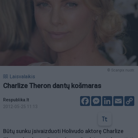
© Scanpix nuotr.
Laisvalaikis
Charlize Theron dantų košmaras
Facebook
Messenger
LinkedIn
Email
C
Respublika.lt
L
2012-05-25 11:13
Būtų sunku įsivaizduoti Holivudo aktorę Charlize