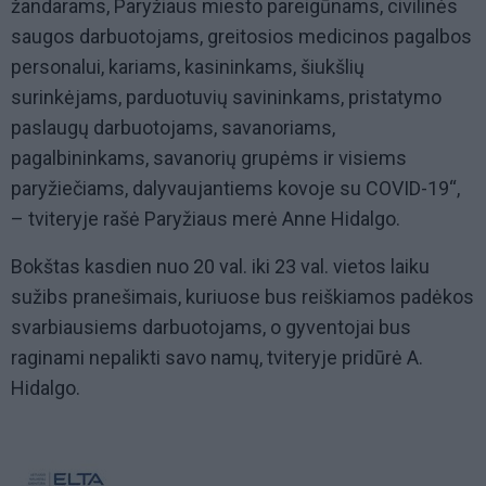
žandarams, Paryžiaus miesto pareigūnams, civilinės
saugos darbuotojams, greitosios medicinos pagalbos
personalui, kariams, kasininkams, šiukšlių
surinkėjams, parduotuvių savininkams, pristatymo
paslaugų darbuotojams, savanoriams,
pagalbininkams, savanorių grupėms ir visiems
paryžiečiams, dalyvaujantiems kovoje su COVID-19“,
– tviteryje rašė Paryžiaus merė Anne Hidalgo.
Bokštas kasdien nuo 20 val. iki 23 val. vietos laiku
sužibs pranešimais, kuriuose bus reiškiamos padėkos
svarbiausiems darbuotojams, o gyventojai bus
raginami nepalikti savo namų, tviteryje pridūrė A.
Hidalgo.