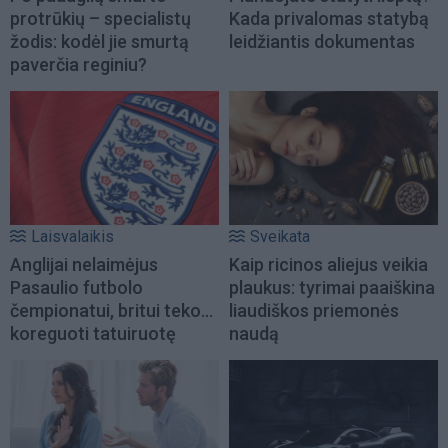
protrūkių – specialistų
Kada privalomas statybą
žodis: kodėl jie smurtą
leidžiantis dokumentas
paverčia reginiu?
Laisvalaikis
Sveikata
Anglijai nelaimėjus
Kaip ricinos aliejus veikia
Pasaulio futbolo
plaukus: tyrimai paaiškina
čempionatui, britui teko...
liaudiškos priemonės
koreguoti tatuiruotę
naudą