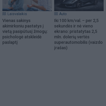
Laisvalaikis
Auto
Vienas sakinys
Iki 100 km/val. – per 2,5
akimirksniu pastatys į
sekundės ir nė vieno
vietą pasipūtusį žmogų:
ekrano: pristatytas 2,5
psichologė atskleidė
mln. dolerių vertės
paslaptį
superautomobilis (vaizdo
įrašas)