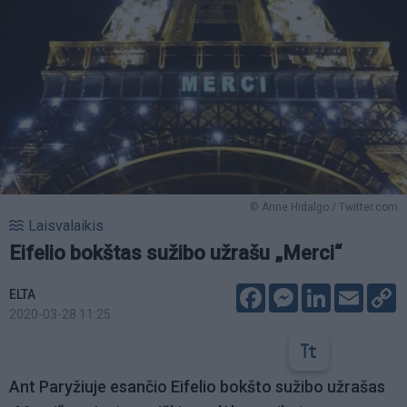
© Anne Hidalgo / Twitter.com
Laisvalaikis
Eifelio bokštas sužibo užrašu „Merci“
Facebook
Messenger
LinkedIn
Email
C
ELTA
L
2020-03-28 11:25
Ant Paryžiuje esančio Eifelio bokšto sužibo užrašas