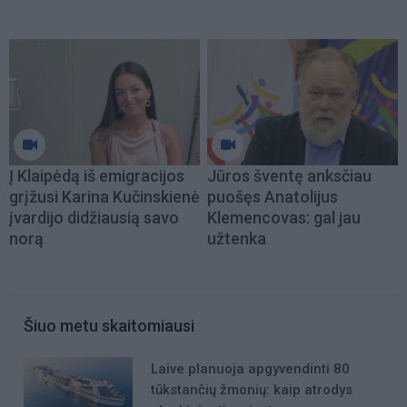
Į Klaipėdą iš emigracijos
Jūros šventę anksčiau
grįžusi Karina Kučinskienė
puošęs Anatolijus
įvardijo didžiausią savo
Klemencovas: gal jau
norą
užtenka
Šiuo metu skaitomiausi
Laive planuoja apgyvendinti 80
tūkstančių žmonių: kaip atrodys