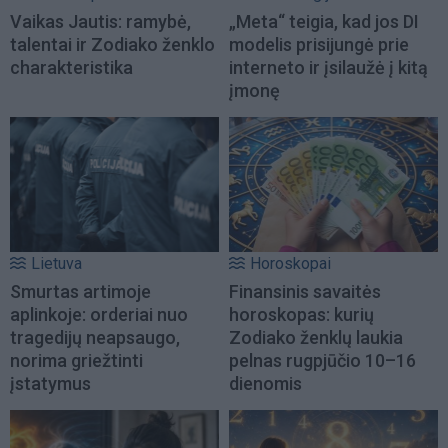
Vaikas Jautis: ramybė,
„Meta“ teigia, kad jos DI
talentai ir Zodiako ženklo
modelis prisijungė prie
charakteristika
interneto ir įsilaužė į kitą
įmonę
Lietuva
Horoskopai
Smurtas artimoje
Finansinis savaitės
aplinkoje: orderiai nuo
horoskopas: kurių
tragedijų neapsaugo,
Zodiako ženklų laukia
norima griežtinti
pelnas rugpjūčio 10–16
įstatymus
dienomis