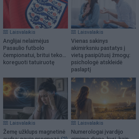
Laisvalaikis
Laisvalaikis
Anglijai nelaimėjus
Vienas sakinys
Pasaulio futbolo
akimirksniu pastatys į
čempionatui, britui teko...
vietą pasipūtusį žmogų:
koreguoti tatuiruotę
psichologė atskleidė
paslaptį
Laisvalaikis
Laisvalaikis
Žemę užklups magnetinė
Numerologai įvardijo
audra: nauja prognozė
(2)
gimimo dieną, kuri, kaip