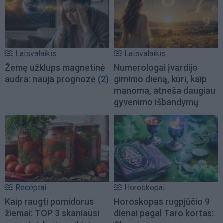
Laisvalaikis
Laisvalaikis
Žemę užklups magnetinė
Numerologai įvardijo
audra: nauja prognozė
(2)
gimimo dieną, kuri, kaip
manoma, atneša daugiau
gyvenimo išbandymų
Receptai
Horoskopai
Kaip raugti pomidorus
Horoskopas rugpjūčio 9
žiemai: TOP 3 skaniausi
dienai pagal Taro kortas: