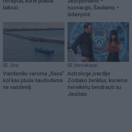
receptai, kurie puikiai
Skorpionams –
laikosi
nuovargis, Šauliams –
išdavystė
Jūra
Horoskopai
Vandeniliu varoma „Rasa“
Astrologė įvardijo
kol kas pluša naudodama
Zodiako ženklus, kuriems
ne vandenilį
nereikėtų bendrauti su
Jaučiais