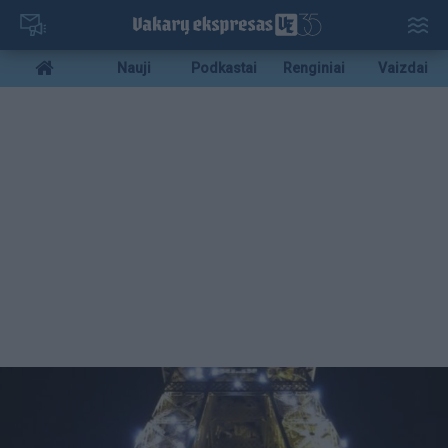
Pereiti
į
pagrindinį
Mobile
Nauji
Podkastai
Renginiai
Vaizdai
turinį
menu
bottom