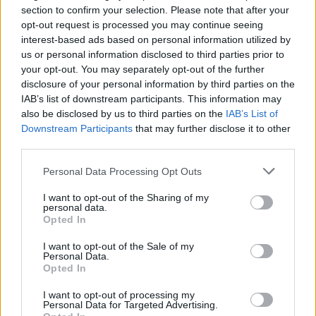
section to confirm your selection. Please note that after your
opt-out request is processed you may continue seeing
Laisvalaikis
Laisvalaikis
interest-based ads based on personal information utilized by
Kūno kalbos testas:
Rugpjūčio 9-ąją vardo
us or personal information disclosed to third parties prior to
pasirinkite gestą ir
dieną švenčia
your opt-out. You may separately opt-out of the further
sužinokite, kas trukdo
disclosure of your personal information by third parties on the
atsipalaiduoti
(1)
IAB’s list of downstream participants. This information may
also be disclosed by us to third parties on the
IAB’s List of
Downstream Participants
that may further disclose it to other
third parties.
Personal Data Processing Opt Outs
I want to opt-out of the Sharing of my
personal data.
Opted In
I want to opt-out of the Sale of my
Personal Data.
Opted In
I want to opt-out of processing my
Personal Data for Targeted Advertising.