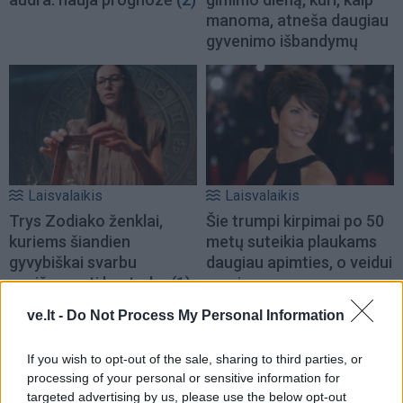
manoma, atneša daugiau
gyvenimo išbandymų
Laisvalaikis
Laisvalaikis
Trys Zodiako ženklai,
Šie trumpi kirpimai po 50
kuriems šiandien
metų suteikia plaukams
gyvybiškai svarbu
daugiau apimties, o veidui
apsišarvuoti kantrybe
(1)
– gaivumo
ve.lt -
Do Not Process My Personal Information
If you wish to opt-out of the sale, sharing to third parties, or
processing of your personal or sensitive information for
targeted advertising by us, please use the below opt-out