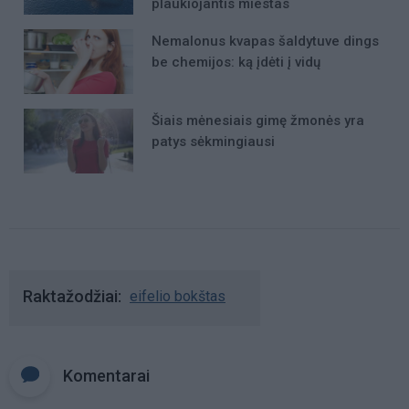
plaukiojantis miestas
Nemalonus kvapas šaldytuve dings
be chemijos: ką įdėti į vidų
Šiais mėnesiais gimę žmonės yra
patys sėkmingiausi
Raktažodžiai
eifelio bokštas
Komentarai