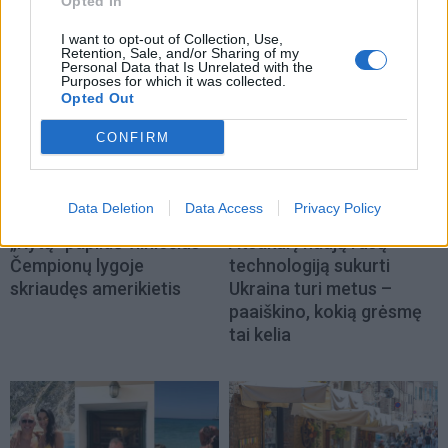
Opted In
NAUJI
I want to opt-out of Collection, Use,
Retention, Sale, and/or Sharing of my
Personal Data that Is Unrelated with the
Purposes for which it was collected.
Opted Out
CONFIRM
Data Deletion
Data Access
Privacy Policy
Sportas
Pasaulis
„Rytą“ papildė vilniečius
Atsakui į naują rusų
Čempionų lygoje
technologiją sukurti
skriaudęs amerikietis
Ukraina turi metus –
paaiškino, kokią grėsmę
tai kelia