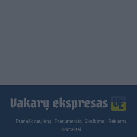
Load
More
Footer
Pranešk naujieną
Prenumerata
Skelbimai
Reklama
menu
Kontaktai