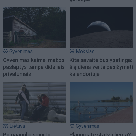
Gyvenimas
Mokslas
Gyvenimas kaime: mažos
Kita savaitė bus ypatinga:
paslaptys tampa dideliais
šią dieną verta pasižymėti
privalumais
kalendoriuje
Lietuva
Gyvenimas
Po paauglių smurto
Planuojate statyti lieptą?