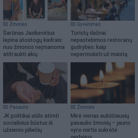
Žmonės
Gyvenimas
Šarūnas Jasikevičius
Turistų dažnai
lepina atostogų kadrais:
nepastebimos restoranų
nuo žmonos neįmanoma
gudrybės: kaip
atitraukti akių
nepermokėti už maistą
Pasaulis
Žmonės
JK politikai siūlo atimti
Mirė vienas aukščiausių
socialinius būstus iš
pasaulio žmonių – jauno
užsienio piliečių
vyro mirtis sukrėtė
gerbėjus