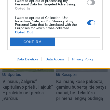
I want to opt-out of processing my
Personal Data for Targeted Advertising.
Opted In
I want to opt-out of Collection, Use,
Retention, Sale, and/or Sharing of my
Personal Data that Is Unrelated with the
Purposes for which it was collected.
NAUJI
Opted Out
CONFIRM
Data Deletion
Data Access
Privacy Policy
Sportas
Receptai
Vilniaus „Žalgiris“
Kai manų košė pabosta,
kapituliavo prieš „Hajduk“
gaminu bubertą: tie patys
– praleido net penkis
manai, bet tekstūra
įvarčius
primena lengvą pudingą