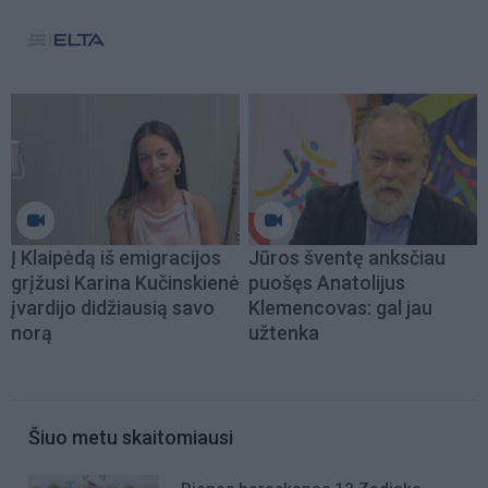
Į Klaipėdą iš emigracijos
Jūros šventę anksčiau
grįžusi Karina Kučinskienė
puošęs Anatolijus
įvardijo didžiausią savo
Klemencovas: gal jau
norą
užtenka
Šiuo metu skaitomiausi