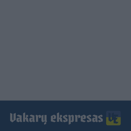
Load
More