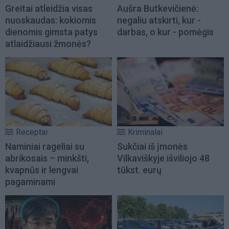
Greitai atleidžia visas
Aušra Butkevičienė:
nuoskaudas: kokiomis
negaliu atskirti, kur -
dienomis gimsta patys
darbas, o kur - pomėgis
atlaidžiausi žmonės?
Receptai
Kriminalai
Naminiai rageliai su
Sukčiai iš įmonės
abrikosais – minkšti,
Vilkaviškyje išviliojo 48
kvapnūs ir lengvai
tūkst. eurų
pagaminami