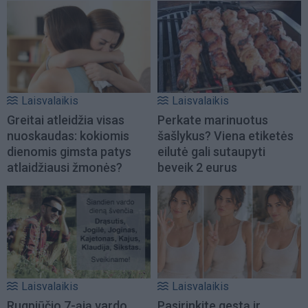
Laisvalaikis
Laisvalaikis
Greitai atleidžia visas
Perkate marinuotus
nuoskaudas: kokiomis
šašlykus? Viena etiketės
dienomis gimsta patys
eilutė gali sutaupyti
atlaidžiausi žmonės?
beveik 2 eurus
Laisvalaikis
Laisvalaikis
Rugpjūčio 7-ąją vardo
Pasirinkite gestą ir