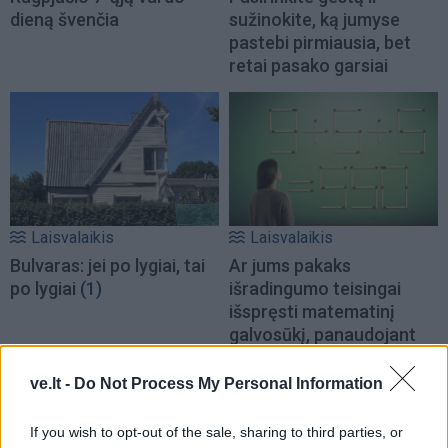
dieną švenčia
sužinokite, ką jumyse
pastebi pirmiausia, bet
retai pasako garsiai
Laisvalaikis
Laisvalaikis
Bulvaras: jei po lygiai, tai
Ar jums pakaks
po lygiai
(1)
išradingumo teisingai
išspręsti matematinį
galvosūkį, panaudojant
tik vieną degtuką?
(1)
ve.lt -
Do Not Process My Personal Information
If you wish to opt-out of the sale, sharing to third parties, or