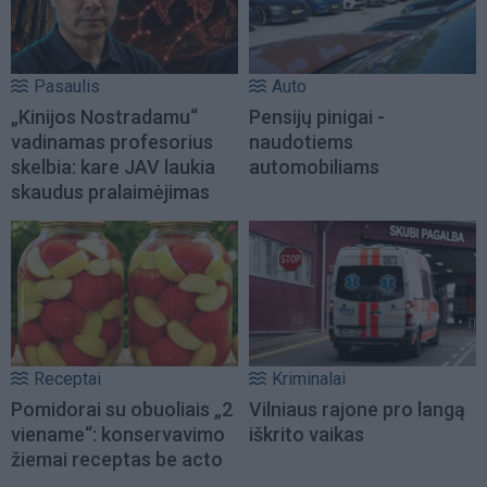
Pasaulis
Auto
„Kinijos Nostradamu“
Pensijų pinigai -
vadinamas profesorius
naudotiems
skelbia: kare JAV laukia
automobiliams
skaudus pralaimėjimas
Receptai
Kriminalai
Pomidorai su obuoliais „2
Vilniaus rajone pro langą
viename“: konservavimo
iškrito vaikas
žiemai receptas be acto