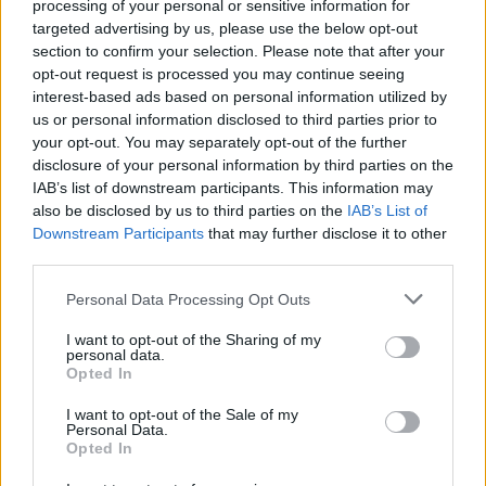
processing of your personal or sensitive information for
targeted advertising by us, please use the below opt-out
section to confirm your selection. Please note that after your
opt-out request is processed you may continue seeing
Laisvalaikis
Laisvalaikis
interest-based ads based on personal information utilized by
Aiškiaregės pranašystė:
Apskaičiuokite savo
us or personal information disclosed to third parties prior to
numatė katastrofišką
likimo skaičių:
your opt-out. You may separately opt-out of the further
disclosure of your personal information by third parties on the
karo pabaigą Ukrainoje
numerologai atskleidė,
IAB’s list of downstream participants. This information may
(11)
kurioms datoms
also be disclosed by us to third parties on the
IAB’s List of
pranašaujami turtai ir
Downstream Participants
that may further disclose it to other
sėkmė
third parties.
Personal Data Processing Opt Outs
I want to opt-out of the Sharing of my
personal data.
Opted In
I want to opt-out of the Sale of my
Personal Data.
Opted In