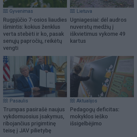
Gyvenimas
Lietuva
Rugpjūčio 7-osios liaudies
Ugniagesiai: dėl audros
išmintis: kokius ženklus
nuverstų medžių į
verta stebėti ir ko, pasak
iškvietimus vykome 49
senųjų papročių, reikėtų
kartus
vengti
Pasaulis
Aktualijos
Trumpas pasirašė naujus
Pedagogų deficitas:
vykdomuosius įsakymus,
mokyklos ieško
ribojančius prigimtinę
išsigelbėjimo
teisę į JAV pilietybę