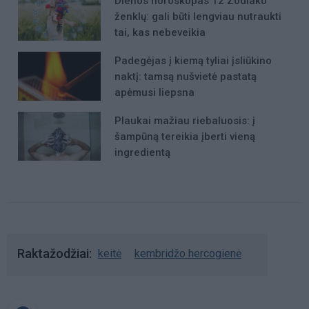
Dienos horoskopas 12 Zodiako
ženklų: gali būti lengviau nutraukti
tai, kas nebeveikia
Padegėjas į kiemą tyliai įsliūkino
naktį: tamsą nušvietė pastatą
apėmusi liepsna
Plaukai mažiau riebaluosis: į
šampūną tereikia įberti vieną
ingredientą
Raktažodžiai
keitė
kembridžo hercogienė