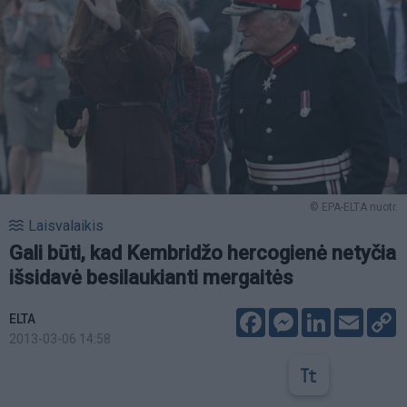
© EPA-ELTA nuotr.
Laisvalaikis
Gali būti, kad Kembridžo hercogienė netyčia
išsidavė besilaukianti mergaitės
Facebook
Messenger
LinkedIn
Email
C
ELTA
L
2013-03-06 14:58