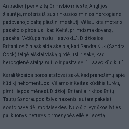
Antradienį per vizitą Grimsbio mieste, Anglijos
šiaurėje, moteris iš susirinkusios minios hercogienei
padovanojo baltą pliušinį meškutį. Vėliau kita moteris
pasakojo girdėjusi, kad Keitė, priimdama dovaną,
pasakė: "Ačiū, paimsiu jį savo d...". Didžiosios
Britanijos žiniasklaida skelbia, kad Sandra Kuk (Sandra
Cook) teigė aiškiai viską girdėjusi ir sakė, kad
hercogienė staiga nutilo ir pasitaisė: "... savo kūdikiui".
Karališkosios poros atstovai sakė, kad pranešimų apie
kūdikį nekomentuos. Viljamo ir Keitės kūdikis turėtų
gimti liepos mėnesį. Didžioji Britanija ir kitos Britų
Tautų Sandraugos šalys neseniai sutarė pakeisti
sosto paveldėjimo taisykles. Nuo šiol vyriškos lyties
palikuonys neturės pirmenybės eilėje į sostą.