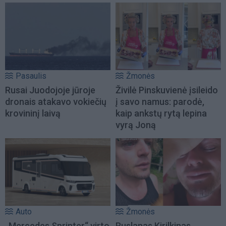
Pasaulis
Žmonės
Rusai Juodojoje jūroje
Živilė Pinskuvienė įsileido
dronais atakavo vokiečių
į savo namus: parodė,
krovininį laivą
kaip ankstų rytą lepina
vyrą Joną
Auto
Žmonės
„Mercedes Sprinter“ virto
Ruslanas Kirilkinas