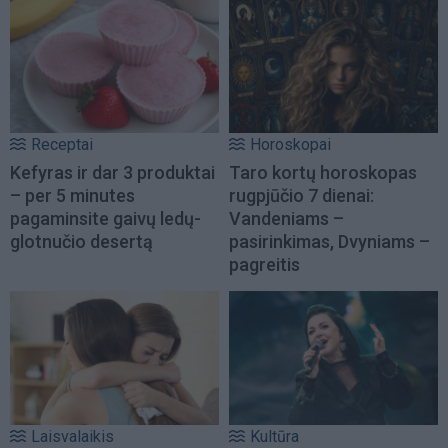
Receptai
Horoskopai
Kefyras ir dar 3 produktai
Taro kortų horoskopas
– per 5 minutes
rugpjūčio 7 dienai:
pagaminsite gaivų ledų-
Vandeniams –
glotnučio desertą
pasirinkimas, Dvyniams –
pagreitis
Laisvalaikis
Kultūra