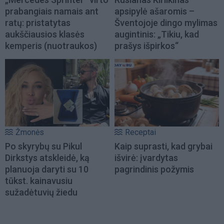
prabangiais namais ant
apsipylė ašaromis –
ratų: pristatytas
Šventojoje dingo mylimas
aukščiausios klasės
augintinis: „Tikiu, kad
kemperis (nuotraukos)
prašys išpirkos“
Žmonės
Receptai
Po skyrybų su Pikul
Kaip suprasti, kad grybai
Dirkstys atskleidė, ką
išvirė: įvardytas
planuoja daryti su 10
pagrindinis požymis
tūkst. kainavusiu
sužadėtuvių žiedu