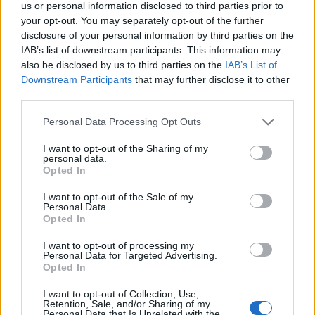
us or personal information disclosed to third parties prior to
your opt-out. You may separately opt-out of the further
disclosure of your personal information by third parties on the
IAB’s list of downstream participants. This information may
also be disclosed by us to third parties on the
IAB’s List of
Laisvalaikis
Laisvalaikis
Downstream Participants
that may further disclose it to other
Trys įpročiai po 45 metų
Psichologinis testas:
third parties.
suteikia papildomus 13
Išsirinkite labiausiai
metų gyvenimo be
patinkančią gėlę ir
Personal Data Processing Opt Outs
demencijos – tyrimas
sužinokite savo vidinę
I want to opt-out of the Sharing of my
supergalią
personal data.
Opted In
I want to opt-out of the Sale of my
Personal Data.
Opted In
I want to opt-out of processing my
Personal Data for Targeted Advertising.
Opted In
Laisvalaikis
Laisvalaikis
I want to opt-out of Collection, Use,
Trys Zodiako ženklai,
Aurelija Urbonienė apie
Retention, Sale, and/or Sharing of my
kuriems rugpjūčio 8-ąją
keliones, kurios prasideda
Personal Data that Is Unrelated with the