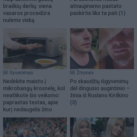
braškių derlių: viena
atnaujinamo pastato
vasaros procedūra
paskirtis liks ta pati
(1)
nulems viską
Gyvenimas
Žmonės
Nedėkite maisto į
Po skaudžių išgyvenimų
mikrobangų krosnelę, kol
dėl dingusio augintinio –
neatlikote šio veiksmo:
žinia iš Ruslano Kirilkino
paprastas testas, apie
(3)
kurį nedaugelis žino