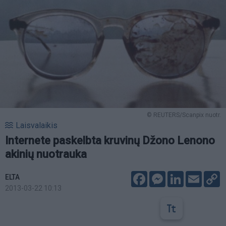
© REUTERS/Scanpix nuotr.
Laisvalaikis
Internete paskelbta kruvinų Džono Lenono
akinių nuotrauka
Facebook
Messenger
LinkedIn
Email
C
ELTA
L
2013-03-22 10:13