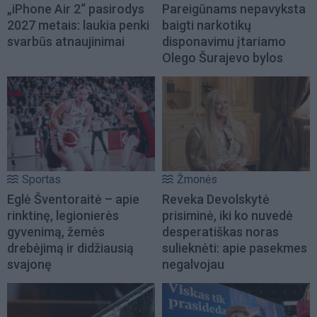
„iPhone Air 2“ pasirodys
Pareigūnams nepavyksta
2027 metais: laukia penki
baigti narkotikų
svarbūs atnaujinimai
disponavimu įtariamo
Olego Šurajevo bylos
Sportas
Žmonės
Eglė Šventoraitė – apie
Reveka Devolskytė
rinktinę, legionierės
prisiminė, iki ko nuvedė
gyvenimą, žemės
desperatiškas noras
drebėjimą ir didžiausią
sulieknėti: apie pasekmes
svajonę
negalvojau