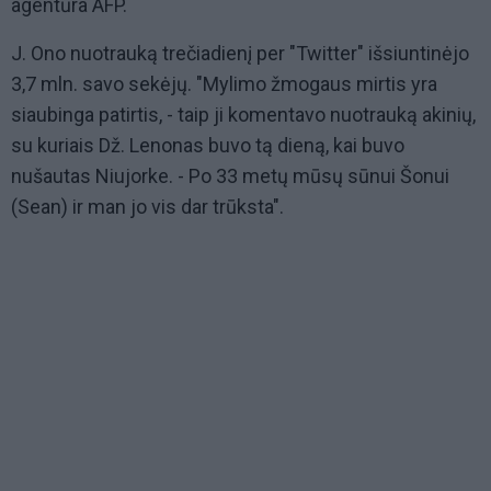
agentūra AFP.
J. Ono nuotrauką trečiadienį per "Twitter" išsiuntinėjo
3,7 mln. savo sekėjų. "Mylimo žmogaus mirtis yra
siaubinga patirtis, - taip ji komentavo nuotrauką akinių,
su kuriais Dž. Lenonas buvo tą dieną, kai buvo
nušautas Niujorke. - Po 33 metų mūsų sūnui Šonui
(Sean) ir man jo vis dar trūksta".