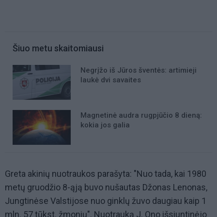
Šiuo metu skaitomiausi
Negrįžo iš Jūros šventės: artimieji
laukė dvi savaites
Magnetinė audra rugpjūčio 8 dieną:
kokia jos galia
Greta akinių nuotraukos parašyta: "Nuo tada, kai 1980
metų gruodžio 8-ąją buvo nušautas Džonas Lenonas,
Jungtinėse Valstijose nuo ginklų žuvo daugiau kaip 1
mln. 57 tūkst. žmonių". Nuotrauką J. Ono išsiuntinėjo