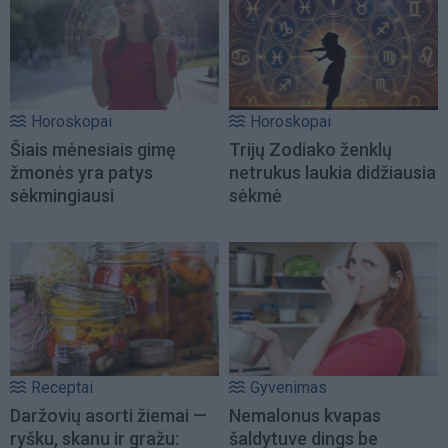
Horoskopai
Horoskopai
Šiais mėnesiais gimę
Trijų Zodiako ženklų
žmonės yra patys
netrukus laukia didžiausia
sėkmingiausi
sėkmė
Receptai
Gyvenimas
Daržovių asorti žiemai —
Nemalonus kvapas
ryšku, skanu ir gražu:
šaldytuve dings be