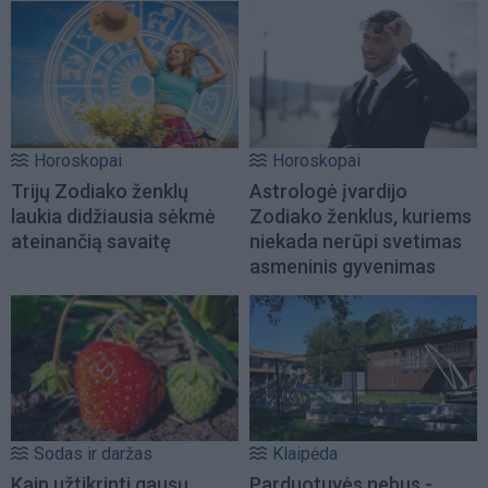
Horoskopai
Horoskopai
Trijų Zodiako ženklų
Astrologė įvardijo
laukia didžiausia sėkmė
Zodiako ženklus, kuriems
ateinančią savaitę
niekada nerūpi svetimas
asmeninis gyvenimas
Sodas ir daržas
Klaipėda
Kaip užtikrinti gausų
Parduotuvės nebus -