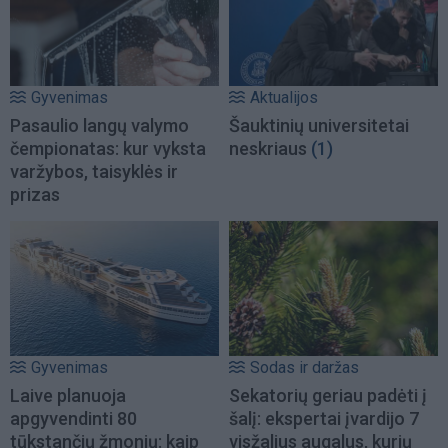
Gyvenimas
Aktualijos
Pasaulio langų valymo
Šauktinių universitetai
čempionatas: kur vyksta
neskriaus
(1)
varžybos, taisyklės ir
prizas
Gyvenimas
Sodas ir daržas
Laive planuoja
Sekatorių geriau padėti į
apgyvendinti 80
šalį: ekspertai įvardijo 7
tūkstančių žmonių: kaip
visžalius augalus, kurių