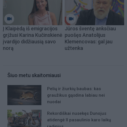
Į Klaipėdą iš emigracijos
Jūros šventę anksčiau
grįžusi Karina Kučinskienė
puošęs Anatolijus
įvardijo didžiausią savo
Klemencovas: gal jau
norą
užtenka
Šiuo metu skaitomiausi
Pelių ir žiurkių baubas: kas
graužikus gąsdina labiau nei
nuodai
Rekordiškai nusekęs Dunojus
atidengė II pasaulinio karo laikų
radinius