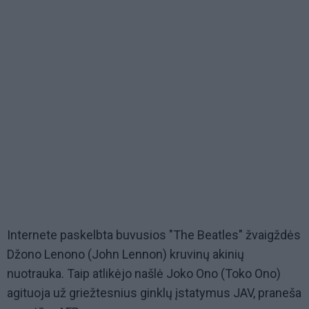
Internete paskelbta buvusios "The Beatles" žvaigždės
Džono Lenono (John Lennon) kruvinų akinių
nuotrauka. Taip atlikėjo našlė Joko Ono (Toko Ono)
agituoja už griežtesnius ginklų įstatymus JAV, praneša