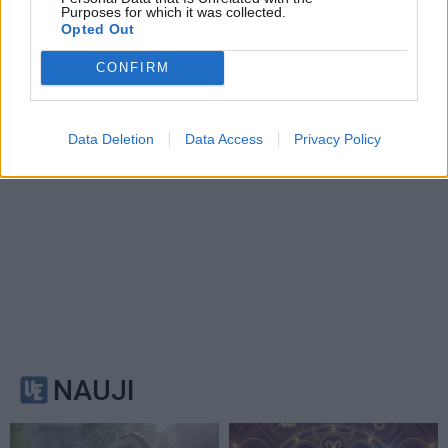
Purposes for which it was collected.
seksis labiausiai: puikios
ten, kur baigiasi turistiniai
Opted Out
žinios Mergelėms
maršrutai
CONFIRM
Data Deletion
Data Access
Privacy Policy
NAUJI