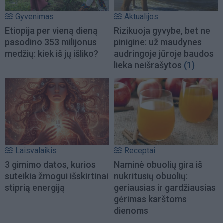
Gyvenimas
Aktualijos
Etiopija per vieną dieną
Rizikuoja gyvybe, bet ne
pasodino 353 milijonus
pinigine: už maudynes
medžių: kiek iš jų išliko?
audringoje jūroje baudos
lieka neišrašytos
(1)
Laisvalaikis
Receptai
3 gimimo datos, kurios
Naminė obuolių gira iš
suteikia žmogui išskirtinai
nukritusių obuolių:
stiprią energiją
geriausias ir gardžiausias
gėrimas karštoms
dienoms