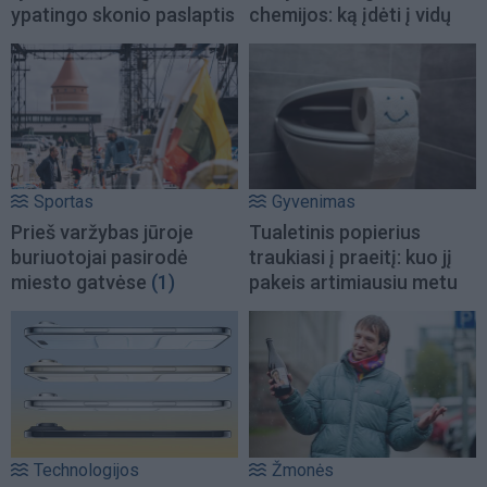
ypatingo skonio paslaptis
chemijos: ką įdėti į vidų
Sportas
Gyvenimas
Prieš varžybas jūroje
Tualetinis popierius
buriuotojai pasirodė
traukiasi į praeitį: kuo jį
miesto gatvėse
(1)
pakeis artimiausiu metu
Technologijos
Žmonės