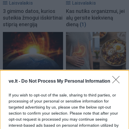
Laisvalaikis
Laisvalaikis
3 gimimo datos, kurios
Kas nutiks organizmui, jei
suteikia žmogui išskirtinai
alų gersite kiekvieną
stiprią energiją
dieną
(1)
Laisvalaikis
Laisvalaikis
ve.lt -
Do Not Process My Personal Information
Magnetinė audra
Ko nereikėtų daryti po
rugpjūčio 8 dieną: kokia
vakarienės:
jos galia
gastroenterologai davė
If you wish to opt-out of the sale, sharing to third parties, or
processing of your personal or sensitive information for
tris patarimus sveikam
targeted advertising by us, please use the below opt-out
virškinimui
section to confirm your selection. Please note that after your
opt-out request is processed you may continue seeing
interest-based ads based on personal information utilized by