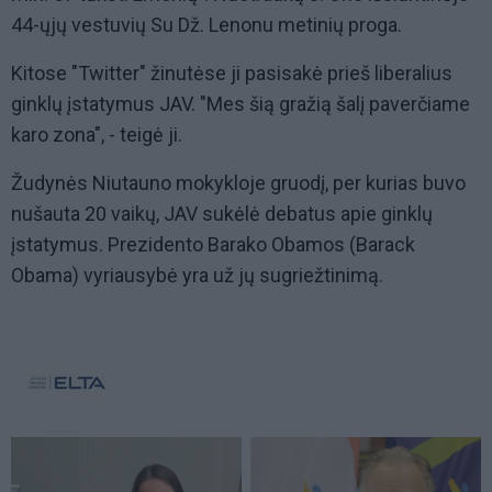
44-ųjų vestuvių Su Dž. Lenonu metinių proga.
Kitose "Twitter" žinutėse ji pasisakė prieš liberalius
ginklų įstatymus JAV. "Mes šią gražią šalį paverčiame
karo zona", - teigė ji.
Žudynės Niutauno mokykloje gruodį, per kurias buvo
nušauta 20 vaikų, JAV sukėlė debatus apie ginklų
įstatymus. Prezidento Barako Obamos (Barack
Obama) vyriausybė yra už jų sugriežtinimą.