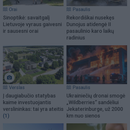
Orai
Pasaulis
Sinoptikė: savaitgalį
Rekordiškai nusekęs
Lietuvoje vyraus gaivesni
Dunojus atidengė II
ir sausesni orai
pasaulinio karo laikų
radinius
Verslas
Pasaulis
Į daugiabučio statybas
Ukrainiečių dronai smogė
kaime investuojantis
„Wildberries“ sandėliui
verslininkas: tai yra ateitis
Jekaterinburge, už 2000
(1)
km nuo sienos