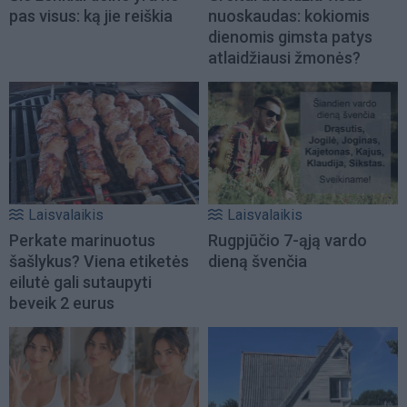
pas visus: ką jie reiškia
nuoskaudas: kokiomis
dienomis gimsta patys
atlaidžiausi žmonės?
Laisvalaikis
Laisvalaikis
Perkate marinuotus
Rugpjūčio 7-ąją vardo
šašlykus? Viena etiketės
dieną švenčia
eilutė gali sutaupyti
beveik 2 eurus