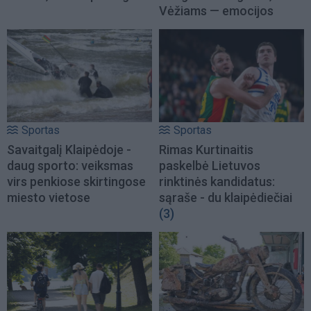
Vėžiams — emocijos
Sportas
Sportas
Savaitgalį Klaipėdoje -
Rimas Kurtinaitis
daug sporto: veiksmas
paskelbė Lietuvos
virs penkiose skirtingose
rinktinės kandidatus:
miesto vietose
sąraše - du klaipėdiečiai
(3)