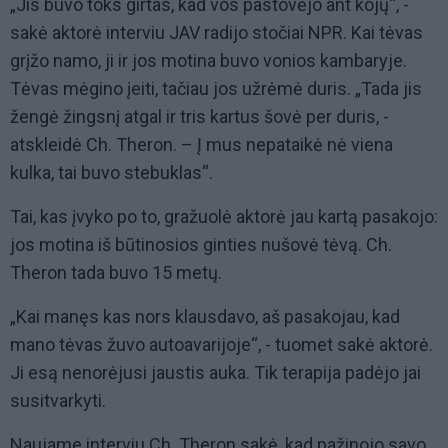
„Jis buvo toks girtas, kad vos pastovėjo ant kojų“, -
sakė aktorė interviu JAV radijo stočiai NPR. Kai tėvas
grįžo namo, ji ir jos motina buvo vonios kambaryje.
Tėvas mėgino įeiti, tačiau jos užrėmė duris. „Tada jis
žengė žingsnį atgal ir tris kartus šovė per duris, -
atskleidė Ch. Theron. – Į mus nepataikė nė viena
kulka, tai buvo stebuklas“.
Tai, kas įvyko po to, gražuolė aktorė jau kartą pasakojo:
jos motina iš būtinosios ginties nušovė tėvą. Ch.
Theron tada buvo 15 metų.
„Kai manęs kas nors klausdavo, aš pasakojau, kad
mano tėvas žuvo autoavarijoje“, - tuomet sakė aktorė.
Ji esą nenorėjusi jaustis auka. Tik terapija padėjo jai
susitvarkyti.
Naujame interviu Ch. Theron sakė, kad pažinojo savo