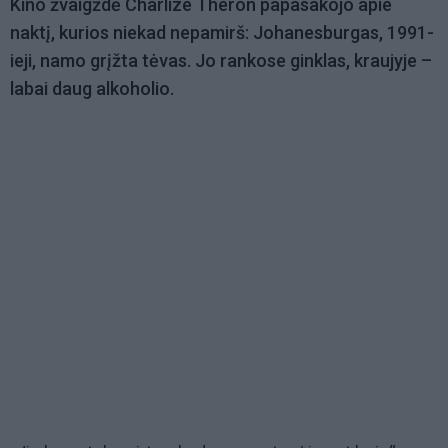
Kino žvaigždė Charlize Theron papasakojo apie
naktį, kurios niekad nepamirš: Johanesburgas, 1991-
ieji, namo grįžta tėvas. Jo rankose ginklas, kraujyje –
labai daug alkoholio.