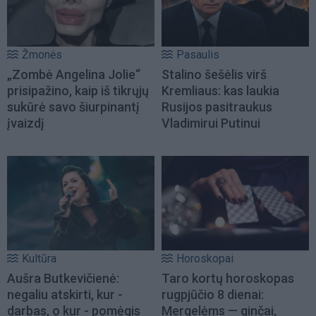
Žmonės
Pasaulis
„Zombė Angelina Jolie“
Stalino šešėlis virš
prisipažino, kaip iš tikrųjų
Kremliaus: kas laukia
sukūrė savo šiurpinantį
Rusijos pasitraukus
įvaizdį
Vladimirui Putinui
Kultūra
Horoskopai
Aušra Butkevičienė:
Taro kortų horoskopas
negaliu atskirti, kur -
rugpjūčio 8 dienai:
darbas, o kur - pomėgis
Mergelėms — ginčai,