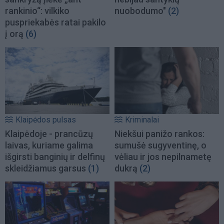
rankinio“: vilkiko
nuobodumo"
(2)
puspriekabės ratai pakilo
į orą
(6)
Klaipėdos pulsas
Kriminalai
Klaipėdoje - prancūzų
Niekšui panižo rankos:
laivas, kuriame galima
sumušė sugyventinę, o
išgirsti banginių ir delfinų
vėliau ir jos nepilnametę
skleidžiamus garsus
(1)
dukrą
(2)