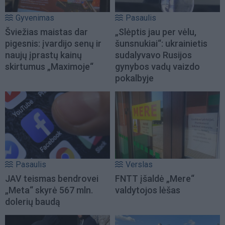
Gyvenimas
Pasaulis
Šviežias maistas dar
„Slėptis jau per vėlu,
pigesnis: įvardijo senų ir
šunsnukiai“: ukrainietis
naujų įprastų kainų
sudalyvavo Rusijos
skirtumus „Maximoje“
gynybos vadų vaizdo
pokalbyje
Pasaulis
Verslas
JAV teismas bendrovei
FNTT įšaldė „Mere“
„Meta“ skyrė 567 mln.
valdytojos lėšas
dolerių baudą