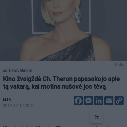
© elta
Laisvalaikis
Kino žvaigždė Ch. Theron papasakojo apie
tą vakarą, kai motina nušovė jos tėvą
Facebook
Messenger
LinkedIn
Email
C
ELTA
L
2019-12-17 20:13