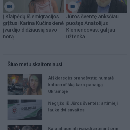
Į Klaipėdą iš emigracijos
Jūros šventę anksčiau
grįžusi Karina Kučinskienė
puošęs Anatolijus
įvardijo didžiausią savo
Klemencovas: gal jau
norą
užtenka
Šiuo metu skaitomiausi
Aiškiaregės pranašystė: numatė
katastrofišką karo pabaigą
Ukrainoje
Negrįžo iš Jūros šventės: artimieji
laukė dvi savaites
Kaip atjauninti įvaizdį artėjant prie