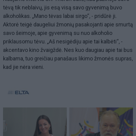
tėvą tik neblaivų, jis esą visą savo gyvenimą buvo
alkoholikas. „Mano tėvas labai sirgo“, - pridūrė ji.
Aktorė teigė daugeliui žmonių pasakojanti apie smurtą
savo šeimoje, apie gyvenimą su nuo alkoholio
priklausomu tėvu. „Aš nesigėdiju apie tai kalbėti“, -
akcentavo kino žvaigždė. Nes kuo daugiau apie tai bus
kalbama, tuo greičiau panašaus likimo žmonės supras,
kad jie nėra vieni.