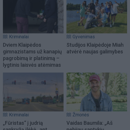
Kriminalai
Gyvenimas
Dviem Klaipėdos
Studijos Klaipėdoje Miah
gimnazistams už kanapių
atvėrė naujas galimybes
pagrobimą ir platinimą –
lygtinis laisvės atėmimas
Kriminalai
Žmonės
„Fūristas“ į judrią
Vaidas Baumila: „Aš
sankryžą įlėkė „ant
nebijau santykių