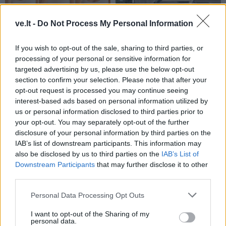
ve.lt -
Do Not Process My Personal Information
Laisvalaikis
Laisvalaikis
Pasirinkite gestą ir
Bulvaras: jei po lygiai, tai
If you wish to opt-out of the sale, sharing to third parties, or
sužinokite, ką jumyse
po lygiai
(1)
processing of your personal or sensitive information for
pastebi pirmiausia, bet
targeted advertising by us, please use the below opt-out
retai pasako garsiai
section to confirm your selection. Please note that after your
opt-out request is processed you may continue seeing
interest-based ads based on personal information utilized by
us or personal information disclosed to third parties prior to
your opt-out. You may separately opt-out of the further
disclosure of your personal information by third parties on the
IAB’s list of downstream participants. This information may
also be disclosed by us to third parties on the
IAB’s List of
Laisvalaikis
Laisvalaikis
Downstream Participants
that may further disclose it to other
third parties.
Ar jums pakaks
Aiškiaregės pranašystė:
išradingumo teisingai
numatė katastrofišką
Personal Data Processing Opt Outs
išspręsti matematinį
karo pabaigą Ukrainoje
galvosūkį, panaudojant
(14)
I want to opt-out of the Sharing of my
personal data.
tik vieną degtuką?
(1)