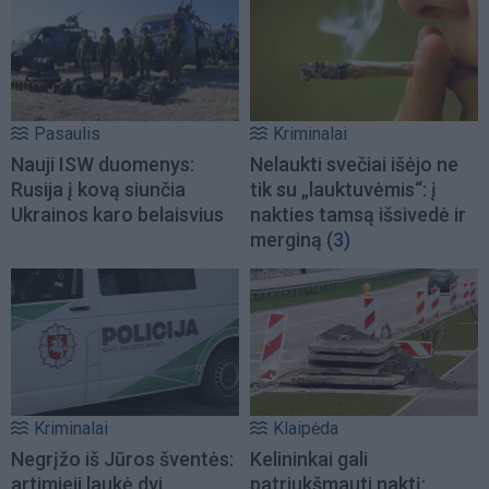
Pasaulis
Kriminalai
Nauji ISW duomenys:
Nelaukti svečiai išėjo ne
Rusija į kovą siunčia
tik su „lauktuvėmis“: į
Ukrainos karo belaisvius
nakties tamsą išsivedė ir
merginą
(3)
Kriminalai
Klaipėda
Negrįžo iš Jūros šventės:
Kelininkai gali
artimieji laukė dvi
patriukšmauti naktį: