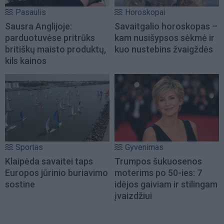
Pasaulis
Horoskopai
Sausra Anglijoje:
Savaitgalio horoskopas –
parduotuvėse pritrūks
kam nusišypsos sėkmė ir
britiškų maisto produktų,
kuo nustebins žvaigždės
kils kainos
Sportas
Gyvenimas
Klaipėda savaitei taps
Trumpos šukuosenos
Europos jūrinio buriavimo
moterims po 50-ies: 7
sostine
idėjos gaiviam ir stilingam
įvaizdžiui