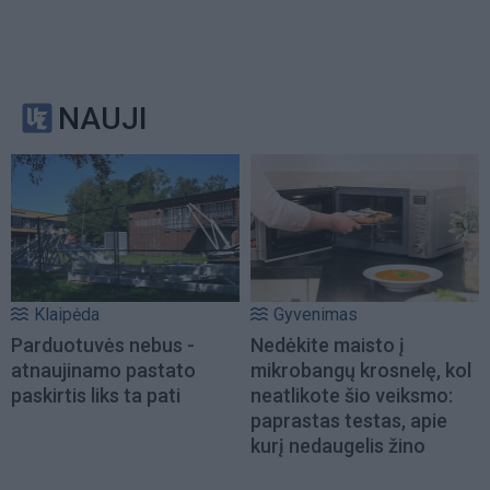
NAUJI
Klaipėda
Gyvenimas
Parduotuvės nebus -
Nedėkite maisto į
atnaujinamo pastato
mikrobangų krosnelę, kol
paskirtis liks ta pati
neatlikote šio veiksmo:
paprastas testas, apie
kurį nedaugelis žino