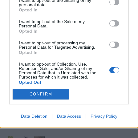
I want to opt-out of the Sharing of my
pakuotės, kurios gali būti rūšiuojamos. Skaitykite
personal data.
Opted In
informaciją ant pakuočių.
I want to opt-out of the Sale of my
Personal Data.
Opted In
I want to opt-out of processing my
Personal Data for Targeted Advertising.
Opted In
I want to opt-out of Collection, Use,
Retention, Sale, and/or Sharing of my
Personal Data that Is Unrelated with the
Į Klaipėdą iš emigracijos
Jūros šventę anksčiau
Purposes for which it was collected.
grįžusi Karina Kučinskienė
puošęs Anatolijus
Opted Out
įvardijo didžiausią savo
Klemencovas: gal jau
CONFIRM
norą
užtenka
Data Deletion
Data Access
Privacy Policy
Šiuo metu skaitomiausi