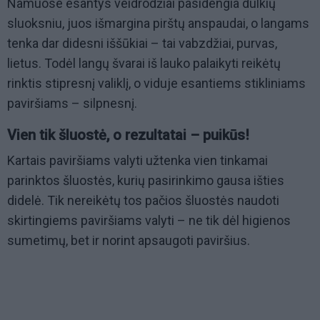
Namuose esantys veidrodžiai pasidengia dulkių
sluoksniu, juos išmargina pirštų anspaudai, o langams
tenka dar didesni iššūkiai – tai vabzdžiai, purvas,
lietus. Todėl langų švarai iš lauko palaikyti reikėtų
rinktis stipresnį valiklį, o viduje esantiems stikliniams
paviršiams – silpnesnį.
Vien tik šluostė, o rezultatai – puikūs
!
Kartais paviršiams valyti užtenka vien tinkamai
parinktos šluostės, kurių pasirinkimo gausa išties
didelė. Tik nereikėtų tos pačios šluostės naudoti
skirtingiems paviršiams valyti – ne tik dėl higienos
sumetimų, bet ir norint apsaugoti paviršius.