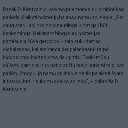
Pasak D. Kentvainio, valymo priemonės su probiotikais
padeda išlaikyti bakterijų balansą namų aplinkoje. „Per
daug sterili aplinka nėra naudinga ir net gali būti
kenksminga. Naikinant blogąsias bakterijas,
pirmiausia žūva gerosios – taip sukuriamas
disbalansas, kai atsiranda dar palankesnė terpė
blogosioms bakterijoms daugintis. Todėl mūsų
siūlomi gaminiai nuo pat pradžių buvo kuriami taip, kad
padėtų žmogui jo namų aplinkoje ne tik palaikyti švarą
ir tvarką, bet ir sukurtų sveiką aplinką“, – pabrėžia D.
Kentvainis.