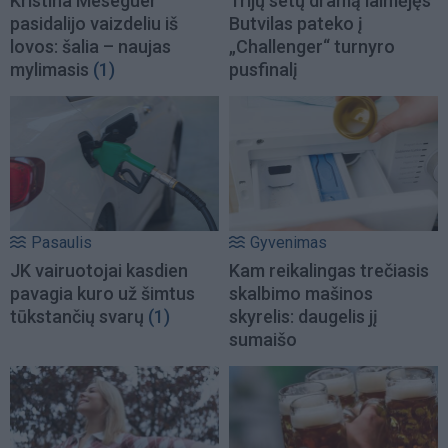
Kristina Meseguer
Trijų setų dramą laimėjęs
pasidalijo vaizdeliu iš
Butvilas pateko į
lovos: šalia – naujas
„Challenger“ turnyro
mylimasis
(1)
pusfinalį
Pasaulis
Gyvenimas
JK vairuotojai kasdien
Kam reikalingas trečiasis
pavagia kuro už šimtus
skalbimo mašinos
tūkstančių svarų
(1)
skyrelis: daugelis jį
sumaišo