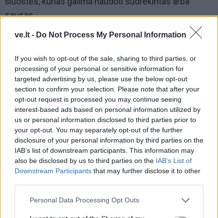
šluostės, kurias galima naudoti sudrėkintas arba
sausas.
ve.lt -
Do Not Process My Personal Information
Jau daugelį metų žinomos ir labai plačiai naudojamos
mikropluošto šluostės valo ir blizgina langų stiklus ir
If you wish to opt-out of the sale, sharing to third parties, or
veidrodžius. Šluostę užtenka sudrėkinti vandeniu,
processing of your personal or sensitive information for
nereikia naudoti cheminių priemonių, o šiek tiek
targeted advertising by us, please use the below opt-out
section to confirm your selection. Please note that after your
padirbėjus stikliniai paviršiai taps švarūs ir blizgūs.
opt-out request is processed you may continue seeing
interest-based ads based on personal information utilized by
Ar žinojote, kokia plastikinė pakuotė netinka
us or personal information disclosed to third parties prior to
rūšiuoti?
your opt-out. You may separately opt-out of the further
disclosure of your personal information by third parties on the
Jei plastikinėje pakuotėje buvo buitinės chemijos
IAB’s list of downstream participants. This information may
produktai, lakas, dažai, skiediklis, tepalai ar pakuotė yra
also be disclosed by us to third parties on the
IAB’s List of
užteršta cheminėmis medžiagomis, tokias atliekas
Downstream Participants
that may further disclose it to other
third parties.
galite priduoti stambių matmenų atliekų aikštelėse.
Nemeskite jų į rūšiavimo konteinerius! Išimtis –
Personal Data Processing Opt Outs
ekologiškų buitinės chemijos valomųjų priemonių