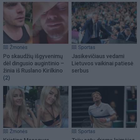
Žmonės
Sportas
Po skaudžių išgyvenimų
Jasikevičiaus vedami
dėl dingusio augintinio –
Lietuvos vaikinai patiesė
žinia iš Ruslano Kirilkino
serbus
(2)
Žmonės
Sportas