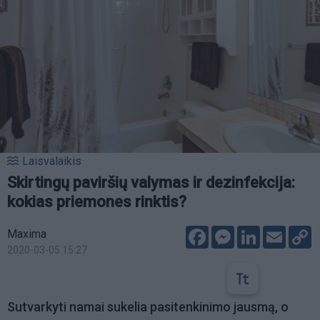
Laisvalaikis
Skirtingų paviršių valymas ir dezinfekcija:
kokias priemones rinktis?
Facebook
Messenger
LinkedIn
Email
C
Maxima
L
2020-03-05 15:27
Sutvarkyti namai sukelia pasitenkinimo jausmą, o