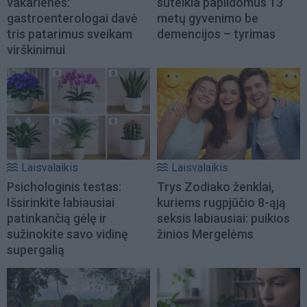
vakarienės:
suteikia papildomus 13
gastroenterologai davė
metų gyvenimo be
tris patarimus sveikam
demencijos – tyrimas
virškinimui
Laisvalaikis
Laisvalaikis
Psichologinis testas:
Trys Zodiako ženklai,
Išsirinkite labiausiai
kuriems rugpjūčio 8-ąją
patinkančią gėlę ir
seksis labiausiai: puikios
sužinokite savo vidinę
žinios Mergelėms
supergalią