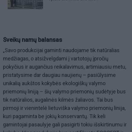
Sveikų namų balansas
„Savo produkcijai gaminti naudojame tik natūralias
medžiagas, o atsižvelgdami į vartotojų įpročių
pokyčius ir augančius reikalavimus, artimiausiu metu,
pristatysime dar daugiau naujienų – pasiūlysime
unikalią aukštos kokybės ekologiškų valymo
priemonių liniją – šių valymo priemonių sudėtyje bus
tik natūralios, augalinės kilmės žaliavos. Tai bus
pirmoji ir vienintelė lietuviška valymo priemonių linija,
kuri pagaminta be jokių konservantų. Tik keli
gamintojai pasaulyje gali pasigirti tokiu išskirtinumu ir