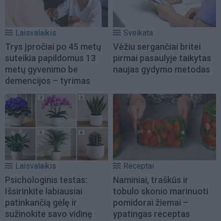
Laisvalaikis
Sveikata
Trys įpročiai po 45 metų
Vėžiu sergančiai britei
suteikia papildomus 13
pirmai pasaulyje taikytas
metų gyvenimo be
naujas gydymo metodas
demencijos – tyrimas
Laisvalaikis
Receptai
Psichologinis testas:
Naminiai, traškūs ir
Išsirinkite labiausiai
tobulo skonio marinuoti
patinkančią gėlę ir
pomidorai žiemai –
sužinokite savo vidinę
ypatingas receptas