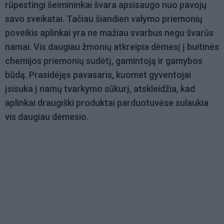
rūpestingi šeimininkai švara apsisaugo nuo pavojų
savo sveikatai. Tačiau šiandien valymo priemonių
poveikis aplinkai yra ne mažiau svarbus negu švarūs
namai. Vis daugiau žmonių atkreipia dėmesį į buitinės
chemijos priemonių sudėtį, gamintoją ir gamybos
būdą. Prasidėjęs pavasaris, kuomet gyventojai
įsisuka į namų tvarkymo sūkurį, atskleidžia, kad
aplinkai draugiški produktai parduotuvėse sulaukia
vis daugiau dėmesio.