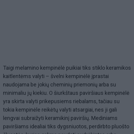
Taigi melamino kempinėlė puikiai tiks stiklo keramikos
kaitlentėms valyti – švelni kempinėlė įprastai
naudojama be jokių cheminių priemonių arba su
minimaliu jų kiekiu. O šiurkštaus paviršiaus kempinėlė
yra skirta valyti prikepusiems riebalams, tačiau su
tokia kempinėle reikėtų valyti atsargiai, nes ji gali
lengvai subraižyti keramikinį paviršių. Mediniams
paviršiams idealiai tiks dygsniuotos, perdirbto pluošto