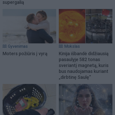
supergalią
Gyvenimas
Mokslas
Moters požiūris į vyrą
Kinija išbandė didžiausią
pasaulyje 582 tonas
sveriantį magnetą, kuris
bus naudojamas kuriant
„dirbtinę Saulę“