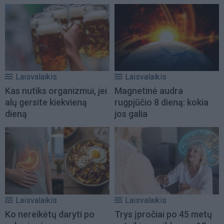
Laisvalaikis
Laisvalaikis
Kas nutiks organizmui, jei
Magnetinė audra
alų gersite kiekvieną
rugpjūčio 8 dieną: kokia
dieną
jos galia
Laisvalaikis
Laisvalaikis
Ko nereikėtų daryti po
Trys įpročiai po 45 metų