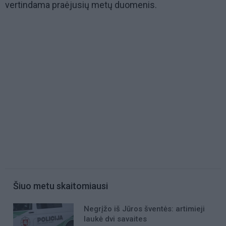
vertindama praėjusių metų duomenis.
Šiuo metu skaitomiausi
Negrįžo iš Jūros šventės: artimieji
laukė dvi savaites