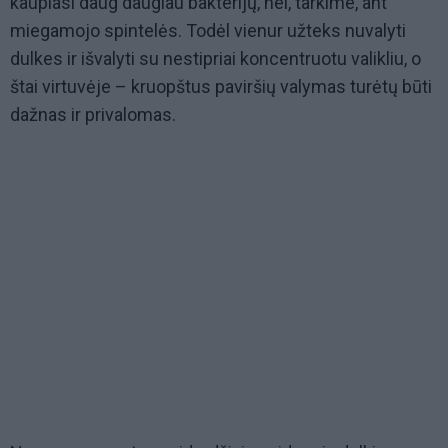
kaupiasi daug daugiau bakterijų, nei, tarkime, ant
miegamojo spintelės. Todėl vienur užteks nuvalyti
dulkes ir išvalyti su nestipriai koncentruotu valikliu, o
štai virtuvėje – kruopštus paviršių valymas turėtų būti
dažnas ir privalomas.