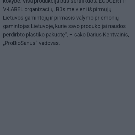
kokybe. Visa produkcija bus sertifikuota ECOCERT ir
V-LABEL organizacijų. Būsime vieni iš pirmųjų
Lietuvos gamintojų ir pirmasis valymo priemonių
gamintojas Lietuvoje, kurie savo produkcijai naudos
perdirbto plastiko pakuotę“, – sako Darius Kentvainis,
„ProBioSanus“ vadovas.