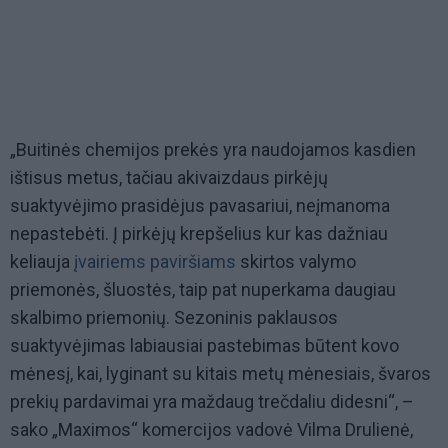
„Buitinės chemijos prekės yra naudojamos kasdien
ištisus metus, tačiau akivaizdaus pirkėjų
suaktyvėjimo prasidėjus pavasariui, neįmanoma
nepastebėti. Į pirkėjų krepšelius kur kas dažniau
keliauja
įvairiems paviršiams
skirtos valymo
priemonės, šluostės, taip pat nuperkama daugiau
skalbimo priemonių. Sezoninis paklausos
suaktyvėjimas labiausiai pastebimas būtent kovo
mėnesį, kai, lyginant su kitais metų mėnesiais, švaros
prekių pardavimai yra maždaug trečdaliu didesni“, –
sako „Maximos“ komercijos vadovė Vilma Drulienė,