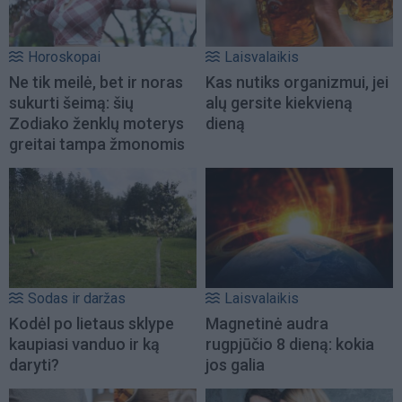
Horoskopai
Laisvalaikis
Ne tik meilė, bet ir noras
Kas nutiks organizmui, jei
sukurti šeimą: šių
alų gersite kiekvieną
Zodiako ženklų moterys
dieną
greitai tampa žmonomis
Sodas ir daržas
Laisvalaikis
Kodėl po lietaus sklype
Magnetinė audra
kaupiasi vanduo ir ką
rugpjūčio 8 dieną: kokia
daryti?
jos galia