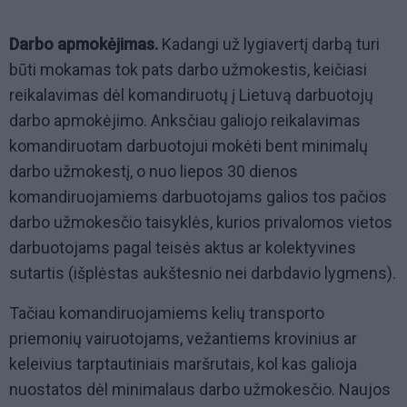
Darbo apmokėjimas.
Kadangi už lygiavertį darbą turi
būti mokamas tok pats darbo užmokestis, keičiasi
reikalavimas dėl komandiruotų į Lietuvą darbuotojų
darbo apmokėjimo. Anksčiau galiojo reikalavimas
komandiruotam darbuotojui mokėti bent minimalų
darbo užmokestį, o nuo liepos 30 dienos
komandiruojamiems darbuotojams galios tos pačios
darbo užmokesčio taisyklės, kurios privalomos vietos
darbuotojams pagal teisės aktus ar kolektyvines
sutartis (išplėstas aukštesnio nei darbdavio lygmens).
Tačiau komandiruojamiems kelių transporto
priemonių vairuotojams, vežantiems krovinius ar
keleivius tarptautiniais maršrutais, kol kas galioja
nuostatos dėl minimalaus darbo užmokesčio. Naujos