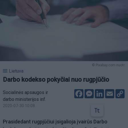
© Pixabay.com nuotr.
Lietuva
Darbo kodekso pokyčiai nuo rugpjūčio
Facebook
Messenger
LinkedIn
Email
C
Socialinės apsaugos ir
L
darbo ministerijos inf.
2020-07-30 10:08
Prasidedant rugpjūčiui įsigalioja įvairūs Darbo