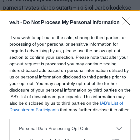
pameistrystės darbo sutartį – iki šiol Darbo kodekse
buvo nustatyta, kad galiojančių pameistrystės darbo
ve.lt -
Do Not Process My Personal Information
sutarčių skaičius negali viršyti dešimtadalio visų
galiojančių darbo sutarčių. Tai reiškia, kad 1
If you wish to opt-out of the sale, sharing to third parties, or
pameistrystės sutartį sudaryti galėjo tik tokia įmonė,
processing of your personal or sensitive information for
targeted advertising by us, please use the below opt-out
kuri turi mažiausiai 10 darbuotojų.
section to confirm your selection. Please note that after your
opt-out request is processed you may continue seeing
interest-based ads based on personal information utilized by
us or personal information disclosed to third parties prior to
your opt-out. You may separately opt-out of the further
disclosure of your personal information by third parties on the
IAB’s list of downstream participants. This information may
also be disclosed by us to third parties on the
IAB’s List of
Downstream Participants
that may further disclose it to other
third parties.
Personal Data Processing Opt Outs