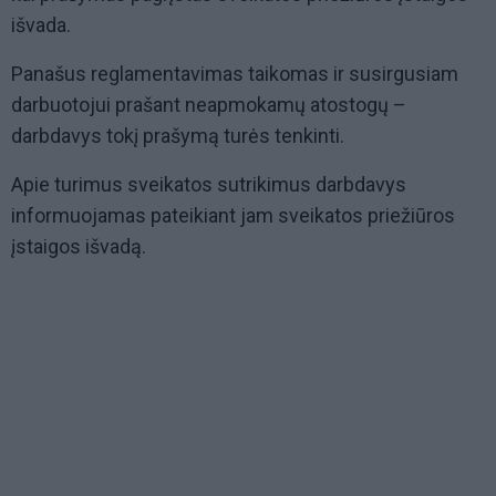
išvada.
Panašus reglamentavimas taikomas ir susirgusiam
darbuotojui prašant neapmokamų atostogų –
darbdavys tokį prašymą turės tenkinti.
Apie turimus sveikatos sutrikimus darbdavys
informuojamas pateikiant jam sveikatos priežiūros
įstaigos išvadą.