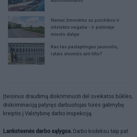
automobiliams
Namai žmonėms su psichikos ir
intelekto negalia - ir pietinėje
miesto dalyje
Kas tas paslaptingas jaunuolis,
rytais stovintis ant tilto?
Įteisinus draudimą diskriminuoti dėl sveikatos būklės,
diskriminaciją patyręs darbuotojas turės galimybę
kreiptis į Valstybinę darbo inspekciją.
Lankstesnės darbo sąlygos.
Darbo kodeksu taip pat