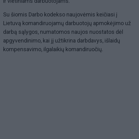
ir vietiniams darbuotojams.
Su šiomis Darbo kodekso naujovėmis keičiasi į
Lietuvą komandiruojamų darbuotojų apmokėjimo už
darbą sąlygos, numatomos naujos nuostatos dėl
apgyvendinimo, kai jį užtikrina darbdavys, išlaidų
kompensavimo, ilgalaikių komandiruočių.