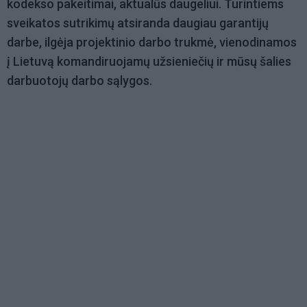
kodekso pakeitimai, aktualūs daugeliui. Turintiems
sveikatos sutrikimų atsiranda daugiau garantijų
darbe, ilgėja projektinio darbo trukmė, vienodinamos
į Lietuvą komandiruojamų užsieniečių ir mūsų šalies
darbuotojų darbo sąlygos.