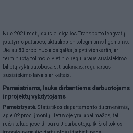
Nuo 2021 metų sausio įsigalios Transporto lengvatų
įstatymo pataisos, aktualios onkologiniams ligoniams.
Jie su 80 proc. nuolaida galės įsigyti vienkartinį ar
terminuotą tolimojo, vietinio, reguliaraus susisiekimo
bilietą vykti autobusais, traukiniais, reguliaraus
susisiekimo laivais ar keltais.
Pameistriams, lauke dirbantiems darbuotojams
ir projektų vykdytojams
Pameistrystė
. Statistikos departamento duomenimis,
apie 82 proc. įmonių Lietuvoje yra labai mažos, tai
reiškia, kad jose dirba iki 9 darbuotojų. Iki šiol tokios
įmonės negalėjo darbuotojų įdarbinti pagal