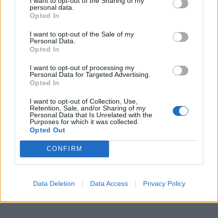
I want to opt-out of the Sharing of my
personal data.
Opted In
Pameistrystė, kai į darbą priimamas asmuo, siekiantis
I want to opt-out of the Sale of my
darbo vietoje įgyti profesijai reikalingą kvalifikaciją,
Personal Data.
Opted In
kompetencijų ar profesinių įgūdžių, nėra labai
populiari, tačiau tokių sutarčių daugėja – 2017 m.
I want to opt-out of processing my
Personal Data for Targeted Advertising.
antrąjį pusmetį tokių sutarčių sudaryta 155, 2019
Opted In
metų pirmąjį pusmetį – jau 321. Iš viso per 2019
I want to opt-out of Collection, Use,
metus sudaryta 532 pameistrystės sutartys.
Retention, Sale, and/or Sharing of my
Personal Data that Is Unrelated with the
Purposes for which it was collected.
Nuo šiol Darbo kodeksu nustatoma, kad jeigu
Opted Out
darbdavys turi iki 10 darbuotojų, jis galės sudaryti
CONFIRM
vieną pameistrystės sutartį. Toks pakeitimas leis
įdarbinti pameistrius daugiau nei 80 proc. visų
Lietuvos įmonių.
Data Deletion
Data Access
Privacy Policy