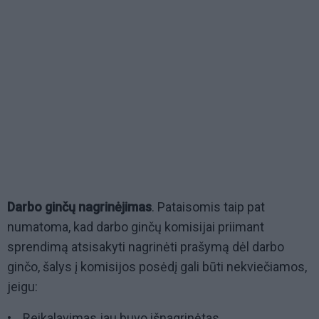
Darbo ginčų nagrinėjimas
. Pataisomis taip pat
numatoma, kad darbo ginčų komisijai priimant
sprendimą atsisakyti nagrinėti prašymą dėl darbo
ginčo, šalys į komisijos posėdį gali būti nekviečiamos,
jeigu:
• Reikalavimas jau buvo išnagrinėtas.