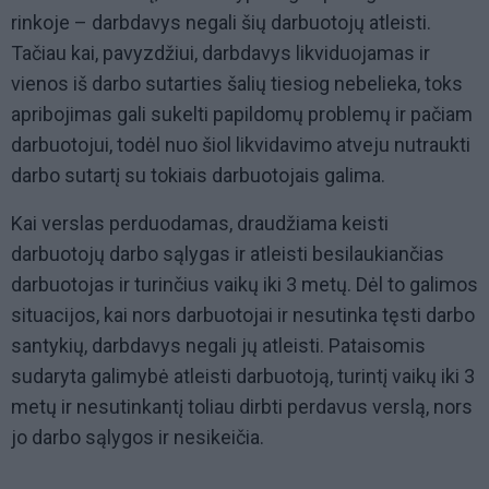
rinkoje – darbdavys negali šių darbuotojų atleisti.
Tačiau kai, pavyzdžiui, darbdavys likviduojamas ir
vienos iš darbo sutarties šalių tiesiog nebelieka, toks
apribojimas gali sukelti papildomų problemų ir pačiam
darbuotojui, todėl nuo šiol likvidavimo atveju nutraukti
darbo sutartį su tokiais darbuotojais galima.
Kai verslas perduodamas, draudžiama keisti
darbuotojų darbo sąlygas ir atleisti besilaukiančias
darbuotojas ir turinčius vaikų iki 3 metų. Dėl to galimos
situacijos, kai nors darbuotojai ir nesutinka tęsti darbo
santykių, darbdavys negali jų atleisti. Pataisomis
sudaryta galimybė atleisti darbuotoją, turintį vaikų iki 3
metų ir nesutinkantį toliau dirbti perdavus verslą, nors
jo darbo sąlygos ir nesikeičia.