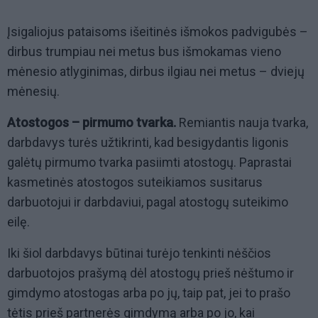
Įsigaliojus pataisoms išeitinės išmokos padvigubės –
dirbus trumpiau nei metus bus išmokamas vieno
mėnesio atlyginimas, dirbus ilgiau nei metus – dviejų
mėnesių.
Atostogos – pirmumo tvarka.
Remiantis nauja tvarka,
darbdavys turės užtikrinti, kad besigydantis ligonis
galėtų pirmumo tvarka pasiimti atostogų. Paprastai
kasmetinės atostogos suteikiamos susitarus
darbuotojui ir darbdaviui, pagal atostogų suteikimo
eilę.
Iki šiol darbdavys būtinai turėjo tenkinti nėščios
darbuotojos prašymą dėl atostogų prieš nėštumo ir
gimdymo atostogas arba po jų, taip pat, jei to prašo
tėtis prieš partnerės gimdymą arba po jo, kai