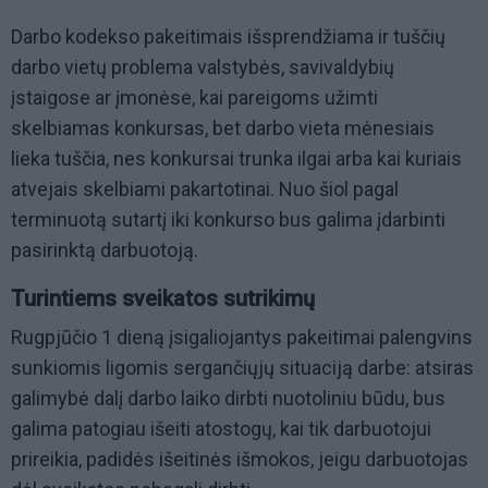
Darbo kodekso pakeitimais išsprendžiama ir tuščių
darbo vietų problema valstybės, savivaldybių
įstaigose ar įmonėse, kai pareigoms užimti
skelbiamas konkursas, bet darbo vieta mėnesiais
lieka tuščia, nes konkursai trunka ilgai arba kai kuriais
atvejais skelbiami pakartotinai. Nuo šiol pagal
terminuotą sutartį iki konkurso bus galima įdarbinti
pasirinktą darbuotoją.
Turintiems sveikatos sutrikimų
Rugpjūčio 1 dieną įsigaliojantys pakeitimai palengvins
sunkiomis ligomis sergančiųjų situaciją darbe: atsiras
galimybė dalį darbo laiko dirbti nuotoliniu būdu, bus
galima patogiau išeiti atostogų, kai tik darbuotojui
prireikia, padidės išeitinės išmokos, jeigu darbuotojas