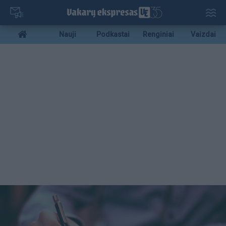
Pereiti
į
pagrindinį
Mobile
Nauji
Podkastai
Renginiai
Vaizdai
turinį
menu
bottom