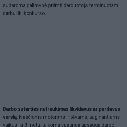
sudaroma galimybė priimti darbuotoją terminuotam
darbui iki konkurso.
Darbo sutarties nutraukimas likvidavus ar perdavus
verslą
. Nėščioms moterims ir tėvams, auginantiems
vaikus iki 3 metų, taikoma ypatinga apsauga darbo