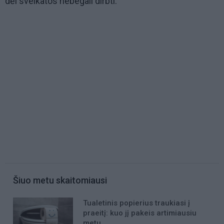
dėl sveikatos nebegali dirbti.
Šiuo metu skaitomiausi
Tualetinis popierius traukiasi į
praeitį: kuo jį pakeis artimiausiu
metu