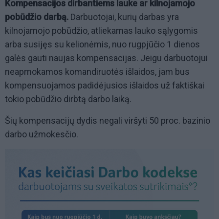
Kompensacijos dirbantiems lauke ar kilnojamojo
pobūdžio darbą.
Darbuotojai, kurių darbas yra
kilnojamojo pobūdžio, atliekamas lauko sąlygomis
arba susijęs su kelionėmis, nuo rugpjūčio 1 dienos
galės gauti naujas kompensacijas. Jeigu darbuotojui
neapmokamos komandiruotės išlaidos, jam bus
kompensuojamos padidėjusios išlaidos už faktiškai
tokio pobūdžio dirbtą darbo laiką.
Šių kompensacijų dydis negali viršyti 50 proc. bazinio
darbo užmokesčio.