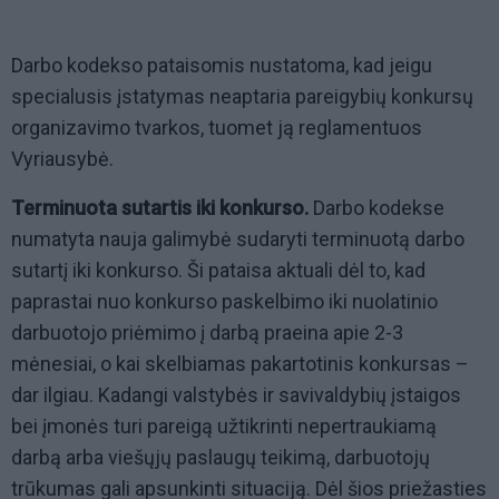
Darbo kodekso pataisomis nustatoma, kad jeigu
specialusis įstatymas neaptaria pareigybių konkursų
organizavimo tvarkos, tuomet ją reglamentuos
Vyriausybė.
Terminuota sutartis iki konkurso.
Darbo kodekse
numatyta nauja galimybė sudaryti terminuotą darbo
sutartį iki konkurso. Ši pataisa aktuali dėl to, kad
paprastai nuo konkurso paskelbimo iki nuolatinio
darbuotojo priėmimo į darbą praeina apie 2-3
mėnesiai, o kai skelbiamas pakartotinis konkursas –
dar ilgiau. Kadangi valstybės ir savivaldybių įstaigos
bei įmonės turi pareigą užtikrinti nepertraukiamą
darbą arba viešųjų paslaugų teikimą, darbuotojų
trūkumas gali apsunkinti situaciją. Dėl šios priežasties