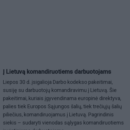
Į Lietuvą komandiruotiems darbuotojams
Liepos 30 d. įsigalioja Darbo kodekso pakeitimai,
susiję su darbuotojų komandiravimu į Lietuvą. Šie
pakeitimai, kuriais įgyvendinama europinė direktyva,
palies tiek Europos Sąjungos šalių, tiek trečiųjų šalių
piliečius, komandiruojamus į Lietuvą. Pagrindinis
siekis – sudaryti vienodas sąlygas komandiruotiems