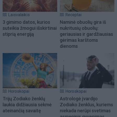
Laisvalaikis
Receptai
3 gimimo datos, kurios
Naminė obuolių gira iš
suteikia žmogui išskirtinai
nukritusių obuolių:
stiprią energiją
geriausias ir gardžiausias
gėrimas karštoms
dienoms
Horoskopai
Horoskopai
Trijų Zodiako ženklų
Astrologė įvardijo
laukia didžiausia sėkmė
Zodiako ženklus, kuriems
ateinančią savaitę
niekada nerūpi svetimas
asmeninis gyvenimas