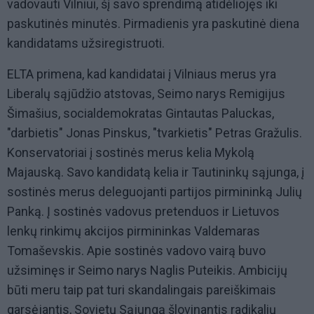
vadovauti Vilniui, šį savo sprendimą atidėliojęs iki
paskutinės minutės. Pirmadienis yra paskutinė diena
kandidatams užsiregistruoti.
ELTA primena, kad kandidatai į Vilniaus merus yra
Liberalų sąjūdžio atstovas, Seimo narys Remigijus
Šimašius, socialdemokratas Gintautas Paluckas,
"darbietis" Jonas Pinskus, "tvarkietis" Petras Gražulis.
Konservatoriai į sostinės merus kelia Mykolą
Majauską. Savo kandidatą kelia ir Tautininkų sąjunga, į
sostinės merus deleguojanti partijos pirmininką Julių
Panką. Į sostinės vadovus pretenduos ir Lietuvos
lenkų rinkimų akcijos pirmininkas Valdemaras
Tomaševskis. Apie sostinės vadovo vairą buvo
užsiminęs ir Seimo narys Naglis Puteikis. Ambicijų
būti meru taip pat turi skandalingais pareiškimais
garsėjantis, Sovietų Sąjungą šlovinantis radikalių