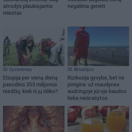
atrodys plaukiojantis
negalima genėti
miestas
Gyvenimas
Aktualijos
Etiopija per vieną dieną
Rizikuoja gyvybe, bet ne
pasodino 353 milijonus
pinigine: už maudynes
medžių: kiek iš jų išliko?
audringoje jūroje baudos
lieka neišrašytos