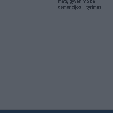
metų gyvenimo be
demencijos – tyrimas
Load
More