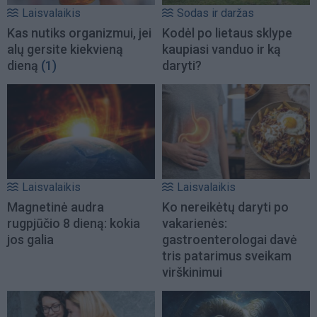
Laisvalaikis
Sodas ir daržas
Kas nutiks organizmui, jei
Kodėl po lietaus sklype
alų gersite kiekvieną
kaupiasi vanduo ir ką
dieną
(1)
daryti?
Laisvalaikis
Laisvalaikis
Magnetinė audra
Ko nereikėtų daryti po
rugpjūčio 8 dieną: kokia
vakarienės:
jos galia
gastroenterologai davė
tris patarimus sveikam
virškinimui