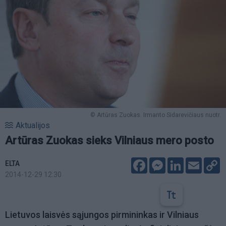
© Artūras Zuokas. Irmanto Sidarevičiaus nuotr.
Aktualijos
Artūras Zuokas sieks Vilniaus mero posto
Facebook
Messenger
LinkedIn
Email
C
ELTA
L
2014-12-29 12:30
Lietuvos laisvės sąjungos pirmininkas ir Vilniaus