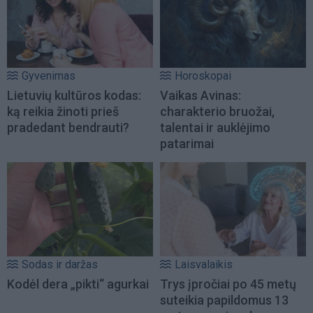
Gyvenimas
Horoskopai
Lietuvių kultūros kodas:
Vaikas Avinas:
ką reikia žinoti prieš
charakterio bruožai,
pradedant bendrauti?
talentai ir auklėjimo
patarimai
Sodas ir daržas
Laisvalaikis
Kodėl dera „pikti“ agurkai
Trys įpročiai po 45 metų
suteikia papildomus 13