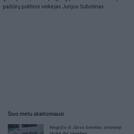
pažiūrų politinis veikėjas Jurijus Subotinas.
Šiuo metu skaitomiausi
Negrįžo iš Jūros šventės: artimieji
laukė dvi savaites