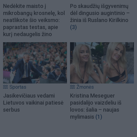
Nedėkite maisto į
Po skaudžių išgyvenimų
mikrobangų krosnelę, kol
dėl dingusio augintinio –
neatlikote šio veiksmo:
žinia iš Ruslano Kirilkino
paprastas testas, apie
(3)
kurį nedaugelis žino
Sportas
Žmonės
Jasikevičiaus vedami
Kristina Meseguer
Lietuvos vaikinai patiesė
pasidalijo vaizdeliu iš
serbus
lovos: šalia – naujas
mylimasis
(1)