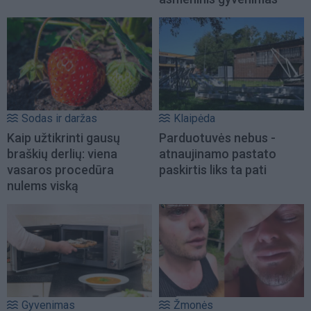
Sodas ir daržas
Klaipėda
Kaip užtikrinti gausų
Parduotuvės nebus -
braškių derlių: viena
atnaujinamo pastato
vasaros procedūra
paskirtis liks ta pati
nulems viską
Gyvenimas
Žmonės