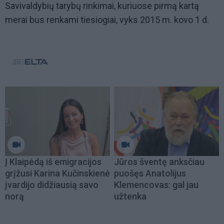
Savivaldybių tarybų rinkimai, kuriuose pirmą kartą
merai bus renkami tiesiogiai, vyks 2015 m. kovo 1 d.
Į Klaipėdą iš emigracijos
Jūros šventę anksčiau
grįžusi Karina Kučinskienė
puošęs Anatolijus
įvardijo didžiausią savo
Klemencovas: gal jau
norą
užtenka