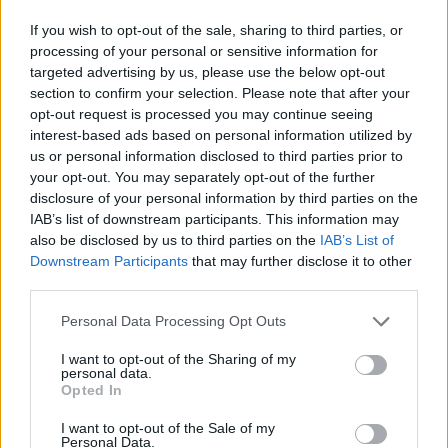
If you wish to opt-out of the sale, sharing to third parties, or
processing of your personal or sensitive information for
targeted advertising by us, please use the below opt-out
Lietuva
Klaipėda
section to confirm your selection. Please note that after your
Užulėnyje – Smetoninių
Kelininkai gali
opt-out request is processed you may continue seeing
šventė: istorikai kels
patriukšmauti naktį:
interest-based ads based on personal information utilized by
neatsakytus prezidento
remontuojama svarbi
us or personal information disclosed to third parties prior to
your opt-out. You may separately opt-out of the further
epochos klausimus
(1)
eismo arterija
(3)
disclosure of your personal information by third parties on the
IAB’s list of downstream participants. This information may
also be disclosed by us to third parties on the
IAB’s List of
Downstream Participants
that may further disclose it to other
third parties.
Personal Data Processing Opt Outs
Klaipėdos pulsas
Klaipėdos pulsas
I want to opt-out of the Sharing of my
personal data.
Klaipėdoje - prancūzų
Nusitrynęs ženklinimas
Opted In
laivas, kuriame galima
klaidina vairuotojus:
išgirsti banginių ir delfinų
atnaujins tik baigus
I want to opt-out of the Sale of my
Personal Data.