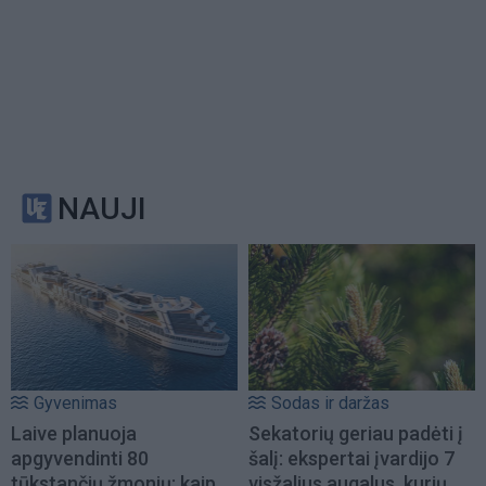
NAUJI
Gyvenimas
Sodas ir daržas
Laive planuoja
Sekatorių geriau padėti į
apgyvendinti 80
šalį: ekspertai įvardijo 7
tūkstančių žmonių: kaip
visžalius augalus, kurių