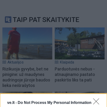
TAIP PAT SKAITYKITE
Aktualijos
Klaipėda
Rizikuoja gyvybe, bet ne
Parduotuvės nebus -
pinigine: už maudynes
atnaujinamo pastato
audringoje jūroje baudos
paskirtis liks ta pati
lieka neišrašytos
ve.lt -
Do Not Process My Personal Information