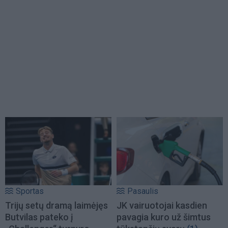
Sportas
Pasaulis
Trijų setų dramą laimėjęs
JK vairuotojai kasdien
Butvilas pateko į
pavagia kuro už šimtus