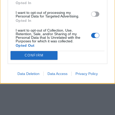
skleidžiamus garsus
(1)
prospekto rekonstrukciją
Opted In
(5)
I want to opt-out of processing my
Personal Data for Targeted Advertising.
Opted In
I want to opt-out of Collection, Use,
Retention, Sale, and/or Sharing of my
Personal Data that Is Unrelated with the
Purposes for which it was collected.
Opted Out
Lietuva
Lietuva
CONFIRM
Čmilytė-Nielsen
Ugniagesiai dėl audros
neatmeta idėjos
nuverstų medžių į
kandidatuoti į
iškvietimus vyko beveik
Data Deletion
Data Access
Privacy Policy
prezidentus
(23)
50 kartų