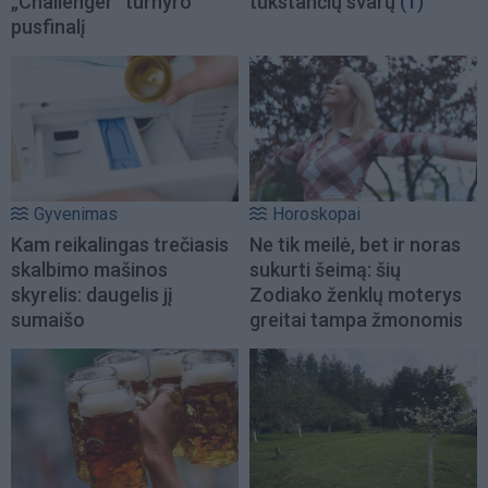
„Challenger“ turnyro
tūkstančių svarų
(1)
pusfinalį
Gyvenimas
Horoskopai
Kam reikalingas trečiasis
Ne tik meilė, bet ir noras
skalbimo mašinos
sukurti šeimą: šių
skyrelis: daugelis jį
Zodiako ženklų moterys
sumaišo
greitai tampa žmonomis