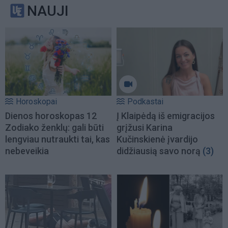
NAUJI
Horoskopai
Podkastai
Dienos horoskopas 12
Į Klaipėdą iš emigracijos
Zodiako ženklų: gali būti
grįžusi Karina
lengviau nutraukti tai, kas
Kučinskienė įvardijo
nebeveikia
didžiausią savo norą
(3)