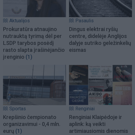
Aktualijos
Pasaulis
Prokuratūra atnaujino
Dingus elektrai ryšių
nutrauktą tyrimą dėl per
centre, didelėje Anglijos
LSDP tarybos posėdį
dalyje sutriko geležinkelių
rasto slapta įrašinėjančio
eismas
įrenginio
(1)
Sportas
Renginiai
Krepšinio čempionato
Renginiai Klaipėdoje ir
organizavimui - 0,4 mln.
aplink: ką veikti
eurų
(1)
artimiausiomis dienomis