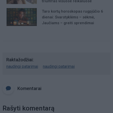
triumfas visuose reikaluose
Taro kortų horoskopas rugpjūčio 6
dienai: Svarstyklėms – sėkmė,
Jaučiams – greiti sprendimai
Raktažodžiai
naudingi patarimai
naudingi patarimai
Komentarai
Rašyti komentarą