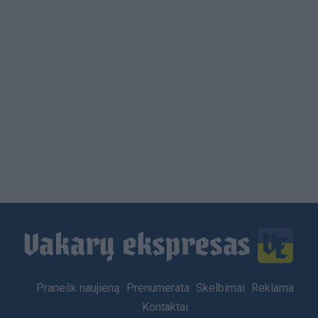
Load
More
Footer
Pranešk naujieną
Prenumerata
Skelbimai
Reklama
menu
Kontaktai