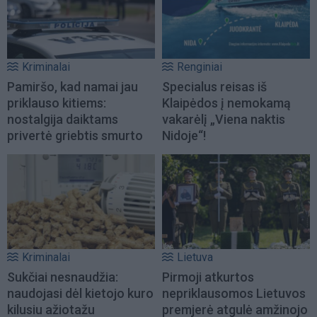
Kriminalai
Renginiai
Pamiršo, kad namai jau
Specialus reisas iš
priklauso kitiems:
Klaipėdos į nemokamą
nostalgija daiktams
vakarėlį „Viena naktis
privertė griebtis smurto
Nidoje“!
Kriminalai
Lietuva
Sukčiai nesnaudžia:
Pirmoji atkurtos
naudojasi dėl kietojo kuro
nepriklausomos Lietuvos
kilusiu ažiotažu
premjerė atgulė amžinojo