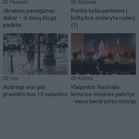
Pasaulis
Klaipėda
Ukrainos pareigūnas:
Patiltė keliaujantiems į
dabar – iš tiesų bloga
keltą bus atidaryta rudenį
padėtis
(1)
Orai
Kultūra
Audringi orai gali
Klaipėdos festivalis:
prasidėti nuo 15 valandos
keturios meninės patirtys
- viena bendrystės istorija