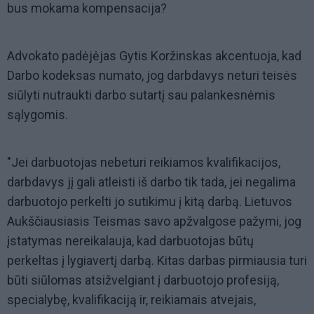
bus mokama kompensacija?
Advokato padėjėjas Gytis Koržinskas akcentuoja, kad
Darbo kodeksas numato, jog darbdavys neturi teisės
siūlyti nutraukti darbo sutartį sau palankesnėmis
sąlygomis.
"Jei darbuotojas nebeturi reikiamos kvalifikacijos,
darbdavys jį gali atleisti iš darbo tik tada, jei negalima
darbuotojo perkelti jo sutikimu į kitą darbą. Lietuvos
Aukščiausiasis Teismas savo apžvalgose pažymi, jog
įstatymas nereikalauja, kad darbuotojas būtų
perkeltas į lygiavertį darbą. Kitas darbas pirmiausia turi
būti siūlomas atsižvelgiant į darbuotojo profesiją,
specialybę, kvalifikaciją ir, reikiamais atvejais,