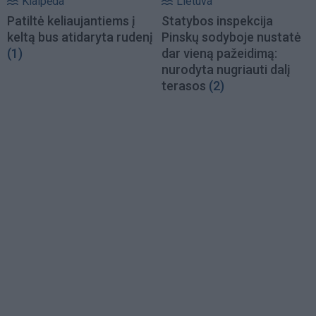
Klaipėda
Lietuva
Patiltė keliaujantiems į
Statybos inspekcija
keltą bus atidaryta rudenį
Pinskų sodyboje nustatė
(1)
dar vieną pažeidimą:
nurodyta nugriauti dalį
terasos
(2)