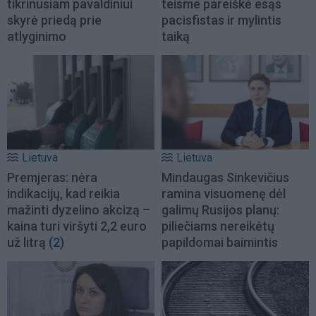
tikrinusiam pavaldiniui
teisme pareiškė esąs
skyrė priedą prie
pacisfistas ir mylintis
atlyginimo
taiką
Lietuva
Lietuva
Premjeras: nėra
Mindaugas Sinkevičius
indikacijų, kad reikia
ramina visuomenę dėl
mažinti dyzelino akcizą –
galimų Rusijos planų:
kaina turi viršyti 2,2 euro
piliečiams nereikėtų
už litrą
(2)
papildomai baimintis