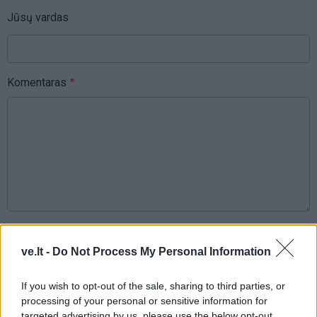
Jūsų vardas
Komentaras
This site is protected by
Sutinku su
taisyklėmis
reCAPTCHA and the Google
ve.lt -
Do Not Process My Personal Information
Privacy Policy
and
Terms of
Service
apply.
If you wish to opt-out of the sale, sharing to third parties, or
processing of your personal or sensitive information for
targeted advertising by us, please use the below opt-out