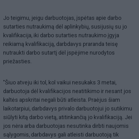
Jo teigimu, jeigu darbuotojas, įspėtas apie darbo
sutarties nutraukimą dėl aplinkybių, susijusių su jo
kvalifikacija, iki darbo sutarties nutraukimo įgyja
reikiamą kvalifikaciją, darbdavys praranda teisę
nutraukti darbo sutartį dėl įspėjime nurodytos
priežasties.
"Šiuo atveju iki tol, kol vaikui nesukaks 3 metai,
darbuotoja dėl kvalifikacijos neatitikimo ir nesant jos
kaltės apskritai negali būti atleista. Praėjus šiam
laikotarpiui, darbdavys privalo darbuotojui jo sutikimu
siūlyti kitą darbo vietą, atitinkančią jo kvalifikaciją. Jei
jos nėra arba darbuotojas nesutinka dirbti naujomis
sąlygomis, darbdavys gali atleisti darbuotoją tik