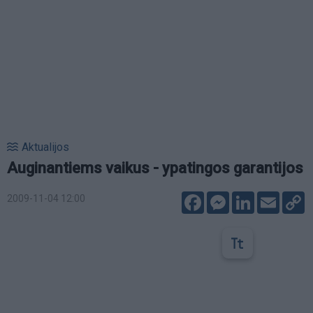
Aktualijos
Auginantiems vaikus - ypatingos garantijos
Facebook
Messenger
LinkedIn
Email
C
2009-11-04 12:00
L