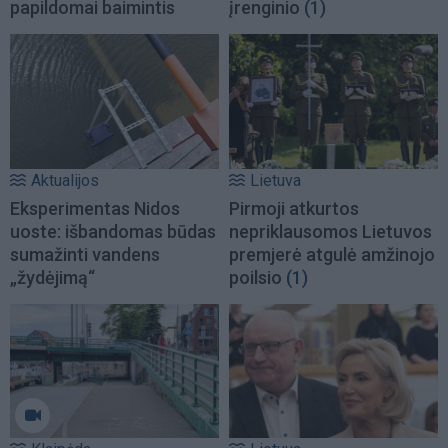
papildomai baimintis
įrenginio
(1)
Aktualijos
Lietuva
Eksperimentas Nidos
Pirmoji atkurtos
uoste: išbandomas būdas
nepriklausomos Lietuvos
sumažinti vandens
premjerė atgulė amžinojo
„žydėjimą“
poilsio
(1)