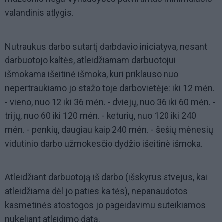
valandinis atlygis.
Nutraukus darbo sutartį darbdavio iniciatyva, nesant
darbuotojo kaltės, atleidžiamam darbuotojui
išmokama išeitinė išmoka, kuri priklauso nuo
nepertraukiamo jo stažo toje darbovietėje: iki 12 mėn.
- vieno, nuo 12 iki 36 mėn. - dviejų, nuo 36 iki 60 mėn. -
trijų, nuo 60 iki 120 mėn. - keturių, nuo 120 iki 240
mėn. - penkių, daugiau kaip 240 mėn. - šešių mėnesių
vidutinio darbo užmokesčio dydžio išeitinė išmoka.
Atleidžiant darbuotoją iš darbo (išskyrus atvejus, kai
atleidžiama dėl jo paties kaltės), nepanaudotos
kasmetinės atostogos jo pageidavimu suteikiamos
nukeliant atleidimo datą.