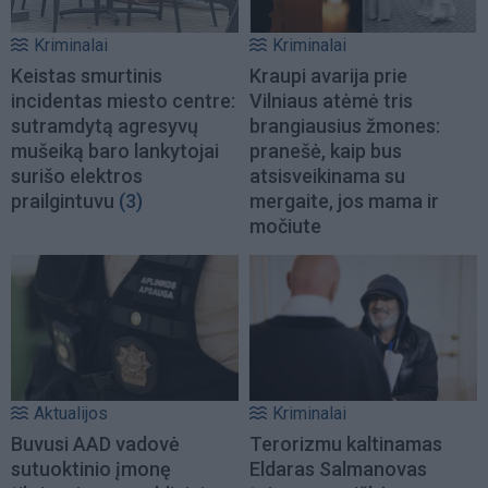
Kriminalai
Kriminalai
Keistas smurtinis
Kraupi avarija prie
incidentas miesto centre:
Vilniaus atėmė tris
sutramdytą agresyvų
brangiausius žmones:
mušeiką baro lankytojai
pranešė, kaip bus
surišo elektros
atsisveikinama su
prailgintuvu
(3)
mergaite, jos mama ir
močiute
Aktualijos
Kriminalai
Buvusi AAD vadovė
Terorizmu kaltinamas
sutuoktinio įmonę
Eldaras Salmanovas