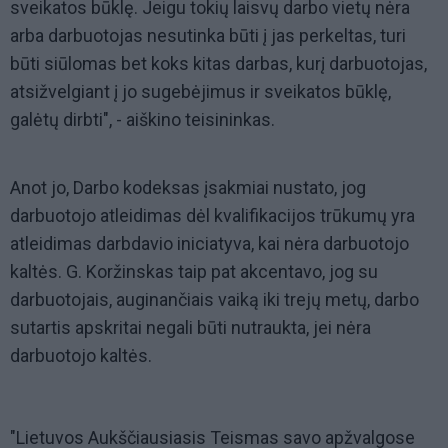
sveikatos būklę. Jeigu tokių laisvų darbo vietų nėra
arba darbuotojas nesutinka būti į jas perkeltas, turi
būti siūlomas bet koks kitas darbas, kurį darbuotojas,
atsižvelgiant į jo sugebėjimus ir sveikatos būklę,
galėtų dirbti", - aiškino teisininkas.
Anot jo, Darbo kodeksas įsakmiai nustato, jog
darbuotojo atleidimas dėl kvalifikacijos trūkumų yra
atleidimas darbdavio iniciatyva, kai nėra darbuotojo
kaltės. G. Koržinskas taip pat akcentavo, jog su
darbuotojais, auginančiais vaiką iki trejų metų, darbo
sutartis apskritai negali būti nutraukta, jei nėra
darbuotojo kaltės.
"Lietuvos Aukščiausiasis Teismas savo apžvalgose