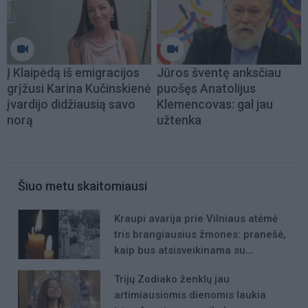
Į Klaipėdą iš emigracijos
Jūros šventę anksčiau
grįžusi Karina Kučinskienė
puošęs Anatolijus
įvardijo didžiausią savo
Klemencovas: gal jau
norą
užtenka
Šiuo metu skaitomiausi
Kraupi avarija prie Vilniaus atėmė
tris brangiausius žmones: pranešė,
kaip bus atsisveikinama su
mergaite, jos mama ir močiute
Trijų Zodiako ženklų jau
artimiausiomis dienomis laukia