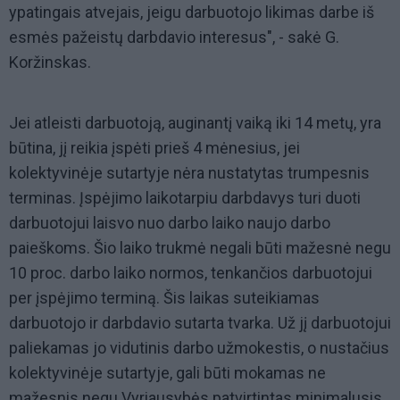
ypatingais atvejais, jeigu darbuotojo likimas darbe iš
esmės pažeistų darbdavio interesus", - sakė G.
Koržinskas.
Jei atleisti darbuotoją, auginantį vaiką iki 14 metų, yra
būtina, jį reikia įspėti prieš 4 mėnesius, jei
kolektyvinėje sutartyje nėra nustatytas trumpesnis
terminas. Įspėjimo laikotarpiu darbdavys turi duoti
darbuotojui laisvo nuo darbo laiko naujo darbo
paieškoms. Šio laiko trukmė negali būti mažesnė negu
10 proc. darbo laiko normos, tenkančios darbuotojui
per įspėjimo terminą. Šis laikas suteikiamas
darbuotojo ir darbdavio sutarta tvarka. Už jį darbuotojui
paliekamas jo vidutinis darbo užmokestis, o nustačius
kolektyvinėje sutartyje, gali būti mokamas ne
mažesnis negu Vyriausybės patvirtintas minimalusis