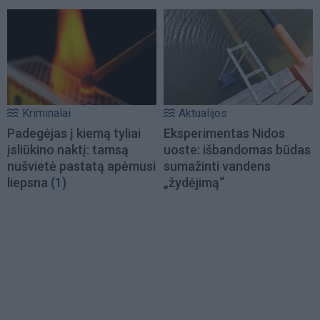
Kriminalai
Aktualijos
Padegėjas į kiemą tyliai
Eksperimentas Nidos
įsliūkino naktį: tamsą
uoste: išbandomas būdas
nušvietė pastatą apėmusi
sumažinti vandens
liepsna
(1)
„žydėjimą“