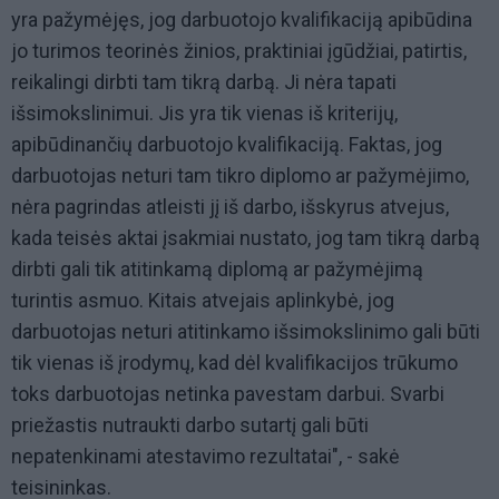
yra pažymėjęs, jog darbuotojo kvalifikaciją apibūdina
jo turimos teorinės žinios, praktiniai įgūdžiai, patirtis,
reikalingi dirbti tam tikrą darbą. Ji nėra tapati
išsimokslinimui. Jis yra tik vienas iš kriterijų,
apibūdinančių darbuotojo kvalifikaciją. Faktas, jog
darbuotojas neturi tam tikro diplomo ar pažymėjimo,
nėra pagrindas atleisti jį iš darbo, išskyrus atvejus,
kada teisės aktai įsakmiai nustato, jog tam tikrą darbą
dirbti gali tik atitinkamą diplomą ar pažymėjimą
turintis asmuo. Kitais atvejais aplinkybė, jog
darbuotojas neturi atitinkamo išsimokslinimo gali būti
tik vienas iš įrodymų, kad dėl kvalifikacijos trūkumo
toks darbuotojas netinka pavestam darbui. Svarbi
priežastis nutraukti darbo sutartį gali būti
nepatenkinami atestavimo rezultatai", - sakė
teisininkas.