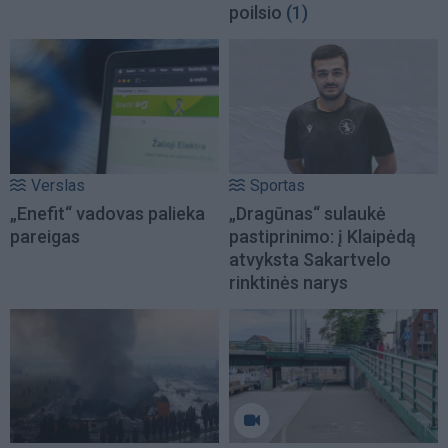
poilsio
(1)
Verslas
Sportas
„Enefit“ vadovas palieka
„Dragūnas“ sulaukė
pareigas
pastiprinimo: į Klaipėdą
atvyksta Sakartvelo
rinktinės narys