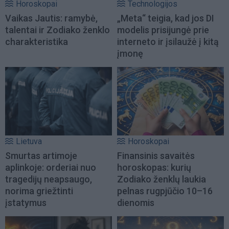
Horoskopai
Technologijos
Vaikas Jautis: ramybė,
„Meta“ teigia, kad jos DI
talentai ir Zodiako ženklo
modelis prisijungė prie
charakteristika
interneto ir įsilaužė į kitą
įmonę
Lietuva
Horoskopai
Smurtas artimoje
Finansinis savaitės
aplinkoje: orderiai nuo
horoskopas: kurių
tragedijų neapsaugo,
Zodiako ženklų laukia
norima griežtinti
pelnas rugpjūčio 10–16
įstatymus
dienomis