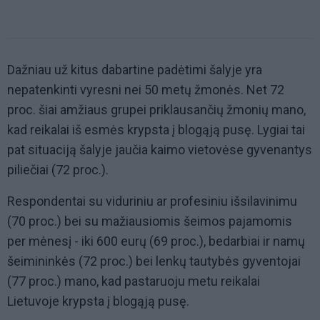
Dažniau už kitus dabartine padėtimi šalyje yra
nepatenkinti vyresni nei 50 metų žmonės. Net 72
proc. šiai amžiaus grupei priklausančių žmonių mano,
kad reikalai iš esmės krypsta į blogąją pusę. Lygiai tai
pat situaciją šalyje jaučia kaimo vietovėse gyvenantys
piliečiai (72 proc.).
Respondentai su viduriniu ar profesiniu išsilavinimu
(70 proc.) bei su mažiausiomis šeimos pajamomis
per mėnesį - iki 600 eurų (69 proc.), bedarbiai ir namų
šeimininkės (72 proc.) bei lenkų tautybės gyventojai
(77 proc.) mano, kad pastaruoju metu reikalai
Lietuvoje krypsta į blogąją pusę.