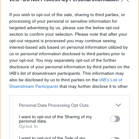
If you wish to opt-out of the sale, sharing to third parties, or
processing of your personal or sensitive information for
targeted advertising by us, please use the below opt-out
TAIP PAT SKAITYKITE
section to confirm your selection. Please note that after your
opt-out request is processed you may continue seeing
interest-based ads based on personal information utilized by
us or personal information disclosed to third parties prior to
your opt-out. You may separately opt-out of the further
disclosure of your personal information by third parties on the
IAB’s list of downstream participants. This information may
also be disclosed by us to third parties on the
IAB’s List of
Downstream Participants
that may further disclose it to other
Klaipėdos rajonas
Lietuva
third parties.
Uždrausta vaikščioti
Po paauglių smurto
Personal Data Processing Opt Outs
kabamuoju tiltu per upę -
protrūkių – specialistų
jį remontuos
žodis: kodėl jie smurtą
I want to opt-out of the Sharing of my
personal data.
paverčia reginiu?
Opted In
I want to opt-out of the Sale of my