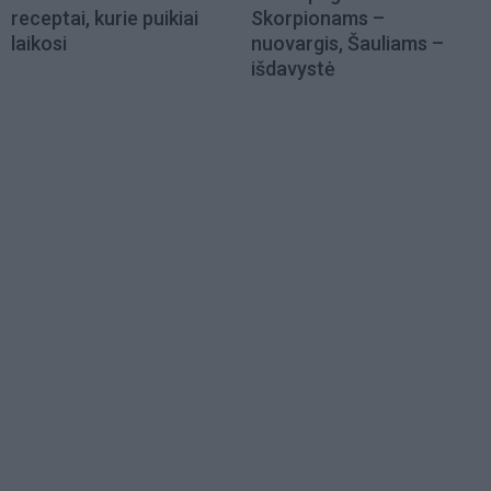
receptai, kurie puikiai
Skorpionams –
laikosi
nuovargis, Šauliams –
išdavystė
Load
More