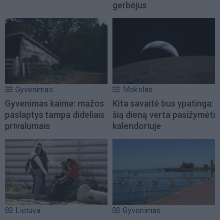
gerbėjus
Gyvenimas
Mokslas
Gyvenimas kaime: mažos
Kita savaitė bus ypatinga:
paslaptys tampa dideliais
šią dieną verta pasižymėti
privalumais
kalendoriuje
Lietuva
Gyvenimas