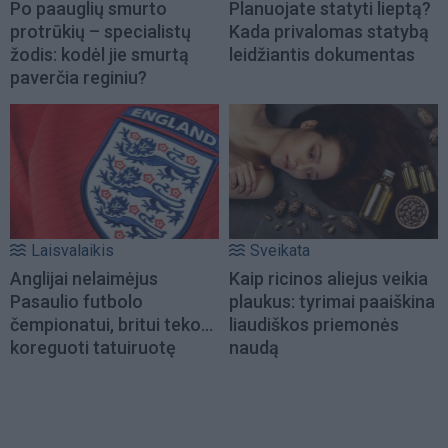
Po paauglių smurto
Planuojate statyti lieptą?
protrūkių – specialistų
Kada privalomas statybą
žodis: kodėl jie smurtą
leidžiantis dokumentas
paverčia reginiu?
Laisvalaikis
Sveikata
Anglijai nelaimėjus
Kaip ricinos aliejus veikia
Pasaulio futbolo
plaukus: tyrimai paaiškina
čempionatui, britui teko...
liaudiškos priemonės
koreguoti tatuiruotę
naudą