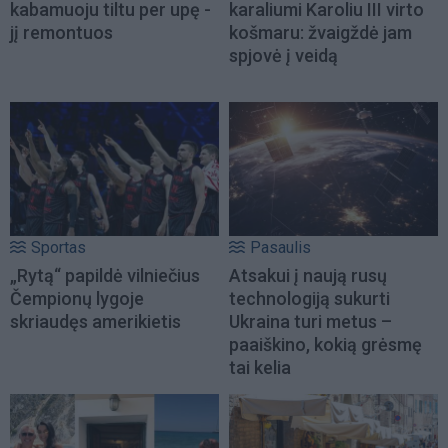
kabamuoju tiltu per upę -
karaliumi Karoliu III virto
jį remontuos
košmaru: žvaigždė jam
spjovė į veidą
Sportas
Pasaulis
„Rytą“ papildė vilniečius
Atsakui į naują rusų
Čempionų lygoje
technologiją sukurti
skriaudęs amerikietis
Ukraina turi metus –
paaiškino, kokią grėsmę
tai kelia