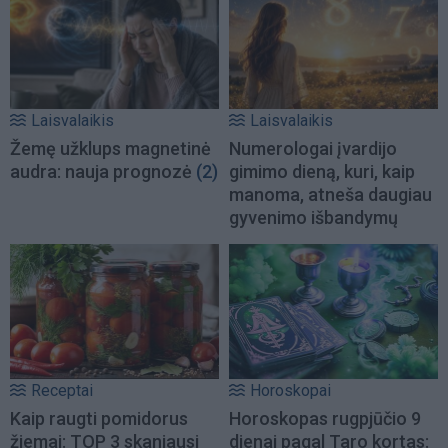
Laisvalaikis
Laisvalaikis
Žemę užklups magnetinė
Numerologai įvardijo
audra: nauja prognozė
(2)
gimimo dieną, kuri, kaip
manoma, atneša daugiau
gyvenimo išbandymų
Receptai
Horoskopai
Kaip raugti pomidorus
Horoskopas rugpjūčio 9
žiemai: TOP 3 skaniausi
dienai pagal Taro kortas: