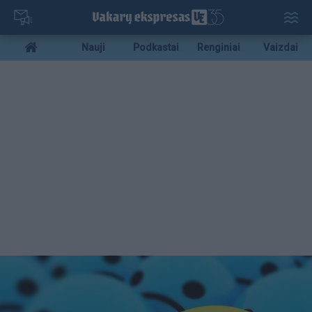
Pereiti
į
pagrindinį
Mobile
Nauji
Podkastai
Renginiai
Vaizdai
turinį
menu
bottom