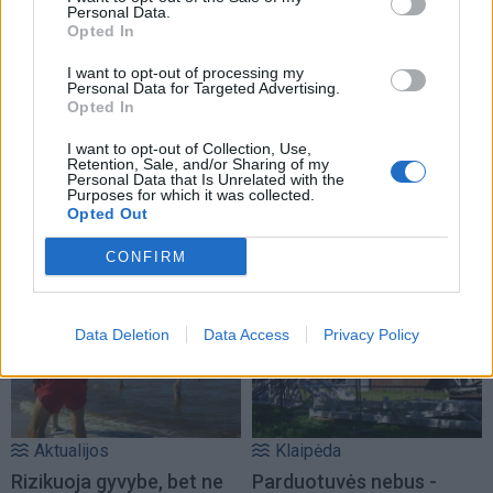
Personal Data.
Opted In
I want to opt-out of processing my
Personal Data for Targeted Advertising.
Opted In
Lietuva
Aktualijos
I want to opt-out of Collection, Use,
Smurtas artimoje
Šauktinių universitetai
Retention, Sale, and/or Sharing of my
Personal Data that Is Unrelated with the
aplinkoje: orderiai nuo
neskriaus
(3)
Purposes for which it was collected.
tragedijų neapsaugo,
Opted Out
norima griežtinti
CONFIRM
įstatymus
Data Deletion
Data Access
Privacy Policy
Aktualijos
Klaipėda
Rizikuoja gyvybe, bet ne
Parduotuvės nebus -