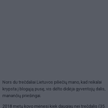
Nors du trečdaliai Lietuvos piliečių mano, kad reikalai
krypsta į blogąją pusę, vis dėlto didėja gyventojų dalis,
manančių priešingai.
2018 metų kovo mėnesį kiek daugiau nei trečdalis (35