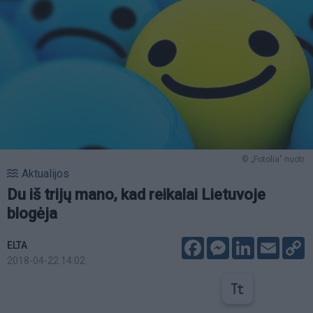
© „Fotolia" nuotr.
Aktualijos
Du iš trijų mano, kad reikalai Lietuvoje
blogėja
Facebook
Messenger
LinkedIn
Email
C
ELTA
L
2018-04-22 14:02