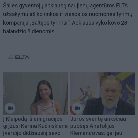
Šalies gyventojų apklausą naujienų agentūros ELTA
užsakymu atliko rinkos ir viešosios nuomonės tyrimų
kompanija „Baltijos tyrimai“. Apklausa vyko kovo 28-
balandžio 8 dienomis.
Į Klaipėdą iš emigracijos
Jūros šventę anksčiau
grįžusi Karina Kučinskienė
puošęs Anatolijus
įvardijo didžiausią savo
Klemencovas: gal jau