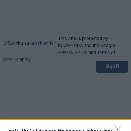
This site is protected by
Sutinku su
taisyklėmis
reCAPTCHA and the Google
Privacy Policy
and
Terms of
Service
apply.
ve.lt -
Do Not Process My Personal Information