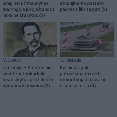
pinigine: už maudynes
atnaujinamo pastato
audringoje jūroje baudos
paskirtis liks ta pati
(2)
lieka neišrašytos
(2)
Lietuva
Klaipėda
Užulėnyje – Smetoninių
Kelininkai gali
šventė: istorikai kels
patriukšmauti naktį:
neatsakytus prezidento
remontuojama svarbi
epochos klausimus
(2)
eismo arterija
(4)