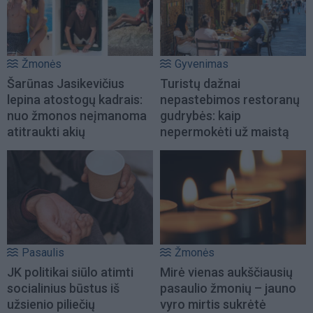
Žmonės
Gyvenimas
Šarūnas Jasikevičius
Turistų dažnai
lepina atostogų kadrais:
nepastebimos restoranų
nuo žmonos neįmanoma
gudrybės: kaip
atitraukti akių
nepermokėti už maistą
Pasaulis
Žmonės
JK politikai siūlo atimti
Mirė vienas aukščiausių
socialinius būstus iš
pasaulio žmonių – jauno
užsienio piliečių
vyro mirtis sukrėtė