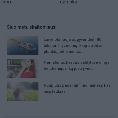
norą
užtenka
Šiuo metu skaitomiausi
Laive planuoja apgyvendinti 80
tūkstančių žmonių: kaip atrodys
plaukiojantis miestas
Nemalonus kvapas šaldytuve dings
be chemijos: ką įdėti į vidų
Rugpjūtis pagal gimimo mėnesį: kas
jūsų laukia?