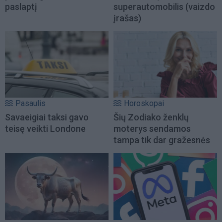
paslaptį
superautomobilis (vaizdo
įrašas)
Pasaulis
Horoskopai
Savaeigiai taksi gavo
Šių Zodiako ženklų
teisę veikti Londone
moterys sendamos
tampa tik dar gražesnės