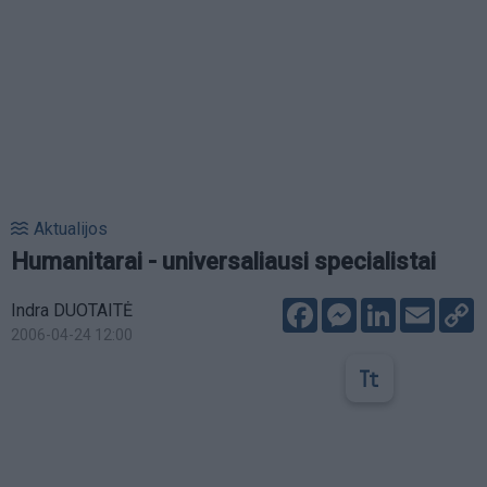
Aktualijos
Humanitarai - universaliausi specialistai
Facebook
Messenger
LinkedIn
Email
C
Indra DUOTAITĖ
L
2006-04-24 12:00