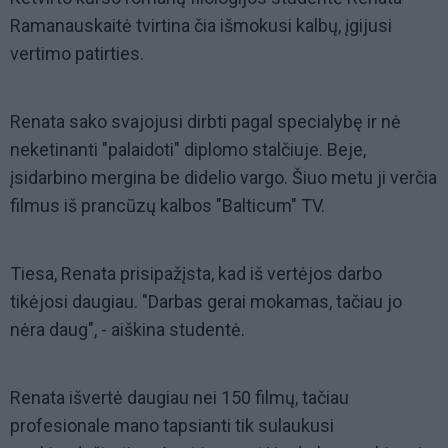
Ramanauskaitė tvirtina čia išmokusi kalbų, įgijusi
vertimo patirties.
Renata sako svajojusi dirbti pagal specialybę ir nė
neketinanti "palaidoti" diplomo stalčiuje. Beje,
įsidarbino mergina be didelio vargo. Šiuo metu ji verčia
filmus iš prancūzų kalbos "Balticum" TV.
Tiesa, Renata prisipažįsta, kad iš vertėjos darbo
tikėjosi daugiau. "Darbas gerai mokamas, tačiau jo
nėra daug", - aiškina studentė.
Renata išvertė daugiau nei 150 filmų, tačiau
profesionale mano tapsianti tik sulaukusi