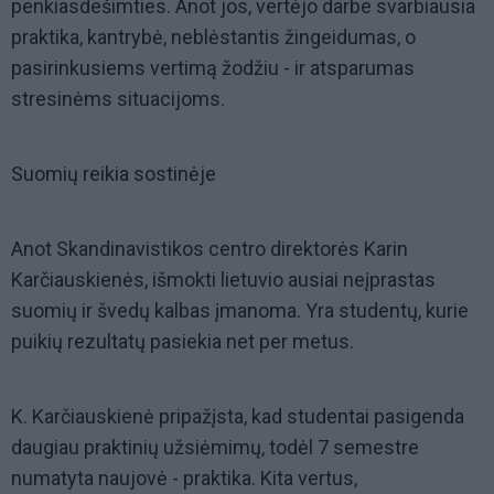
penkiasdešimties. Anot jos, vertėjo darbe svarbiausia
praktika, kantrybė, neblėstantis žingeidumas, o
pasirinkusiems vertimą žodžiu - ir atsparumas
stresinėms situacijoms.
Suomių reikia sostinėje
Anot Skandinavistikos centro direktorės Karin
Karčiauskienės, išmokti lietuvio ausiai neįprastas
suomių ir švedų kalbas įmanoma. Yra studentų, kurie
puikių rezultatų pasiekia net per metus.
K. Karčiauskienė pripažįsta, kad studentai pasigenda
daugiau praktinių užsiėmimų, todėl 7 semestre
numatyta naujovė - praktika. Kita vertus,