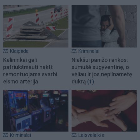
Klaipėda
Kriminalai
Kelininkai gali
Niekšui panižo rankos:
patriukšmauti naktį:
sumušė sugyventinę, o
remontuojama svarbi
vėliau ir jos nepilnametę
eismo arterija
dukrą
(1)
Kriminalai
Laisvalaikis