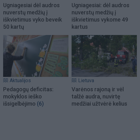
Ugniagesiai dėl audros
Ugniagesiai: dėl audros
nuverstų medžių į
nuverstų medžių į
iškvietimus vyko beveik
iškvietimus vykome 49
50 kartų
kartus
Aktualijos
Lietuva
Pedagogų deficitas:
Varėnos rajoną ir vėl
mokyklos ieško
talžė audra, nuvirtę
išsigelbėjimo
(6)
medžiai užtvėrė kelius