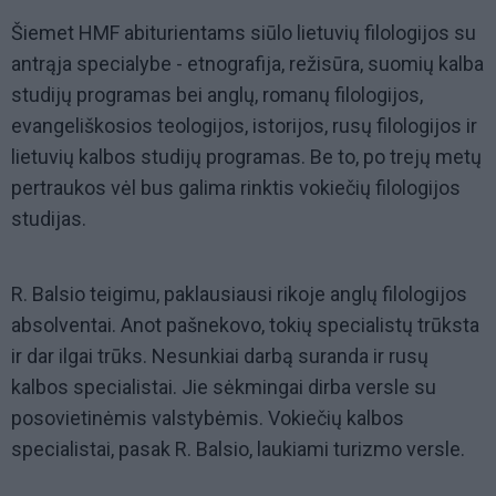
Šiemet HMF abiturientams siūlo lietuvių filologijos su
antrąja specialybe - etnografija, režisūra, suomių kalba
studijų programas bei anglų, romanų filologijos,
evangeliškosios teologijos, istorijos, rusų filologijos ir
lietuvių kalbos studijų programas. Be to, po trejų metų
pertraukos vėl bus galima rinktis vokiečių filologijos
studijas.
R. Balsio teigimu, paklausiausi rikoje anglų filologijos
absolventai. Anot pašnekovo, tokių specialistų trūksta
ir dar ilgai trūks. Nesunkiai darbą suranda ir rusų
kalbos specialistai. Jie sėkmingai dirba versle su
posovietinėmis valstybėmis. Vokiečių kalbos
specialistai, pasak R. Balsio, laukiami turizmo versle.