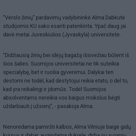
"Verslo žinių" pardavimų vadybininkė Alma Dabkutė
studijomis KU sako esanti patenkinta. Ypač daug jai
davė metai Juveskiulios (Jyvaskyla) universitete.
"Didžiausią žinių bei idėjų bagažą išsivežiau būtent iš
šios šalies. Suomijos universitetai ne tik suteikia
specialybę, bet ir ruošia gyvenimui. Dalykai ten
dėstomi ne todėl, kad dėstytojui reikia etato, o dėl to,
kad yra reikalingi ir įdomūs. Todėl Suomijos
absolventams nereikia vos baigus mokslus bėgti
uždarbiauti į užsienį", - pasakoja Alma.
Nenorėdama pamiršti kalbos, Alma Vilniuje baigė gidų
kursus ir dabar, augindama dukrelę, dirba su suomių