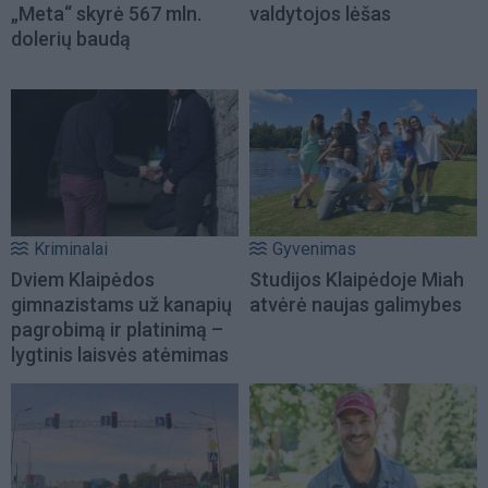
„Meta“ skyrė 567 mln.
valdytojos lėšas
dolerių baudą
Kriminalai
Gyvenimas
Dviem Klaipėdos
Studijos Klaipėdoje Miah
gimnazistams už kanapių
atvėrė naujas galimybes
pagrobimą ir platinimą –
lygtinis laisvės atėmimas