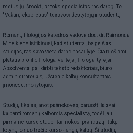
metus jų išmokti, ar toks specialistas ras darbą. To
"Vakarų ekspresas" teiravosi dėstytojų ir studentų.
Romanų filologijos katedros vadovė doc. dr. Raimonda
Mineikienė įsitikinusi, kad studentai, baigę šias
studijas, ras savo vietą darbo pasaulyje. Čia ruošiami
plataus profilio filologai vertėjai, filologai tyrėjai.
Absolventai gali dirbti teksto redaktoriais, biuro
administratoriais, užsienio kalbų konsultantais
įmonėse, mokytojais.
Studijų tikslas, anot pašnekovės, paruošti laisvai
kalbantį romanų kalbomis specialistą, todėl jau
pirmame kurse studentai mokosi prancūzų, italų,
lotynų, o nuo trečio kurso - anglų kalbų. Ši studijų