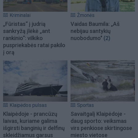
Kriminalai
Žmonės
„Fūristas“ į judrią
Vaidas Baumila: „Aš
sankryžą įlėkė „ant
nebijau santykių
rankinio“: vilkiko
nuobodumo"
(2)
puspriekabės ratai pakilo
į orą
Klaipėdos pulsas
Sportas
Klaipėdoje - prancūzų
Savaitgalį Klaipėdoje -
laivas, kuriame galima
daug sporto: veiksmas
išgirsti banginių ir delfinų
virs penkiose skirtingose
skleidžiamus garsus
miesto vietose