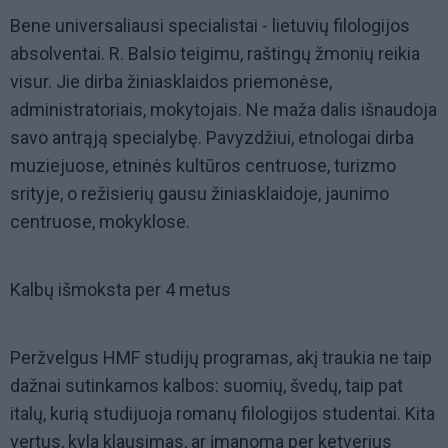
Bene universaliausi specialistai - lietuvių filologijos
absolventai. R. Balsio teigimu, raštingų žmonių reikia
visur. Jie dirba žiniasklaidos priemonėse,
administratoriais, mokytojais. Ne maža dalis išnaudoja
savo antrąją specialybę. Pavyzdžiui, etnologai dirba
muziejuose, etninės kultūros centruose, turizmo
srityje, o režisierių gausu žiniasklaidoje, jaunimo
centruose, mokyklose.
Kalbų išmoksta per 4 metus
Peržvelgus HMF studijų programas, akį traukia ne taip
dažnai sutinkamos kalbos: suomių, švedų, taip pat
italų, kurią studijuoja romanų filologijos studentai. Kita
vertus, kyla klausimas, ar įmanoma per ketverius