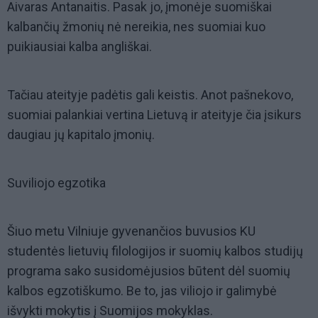
Aivaras Antanaitis. Pasak jo, įmonėje suomiškai
kalbančių žmonių nė nereikia, nes suomiai kuo
puikiausiai kalba angliškai.
Tačiau ateityje padėtis gali keistis. Anot pašnekovo,
suomiai palankiai vertina Lietuvą ir ateityje čia įsikurs
daugiau jų kapitalo įmonių.
Suviliojo egzotika
Šiuo metu Vilniuje gyvenančios buvusios KU
studentės lietuvių filologijos ir suomių kalbos studijų
programa sako susidomėjusios būtent dėl suomių
kalbos egzotiškumo. Be to, jas viliojo ir galimybė
išvykti mokytis į Suomijos mokyklas.