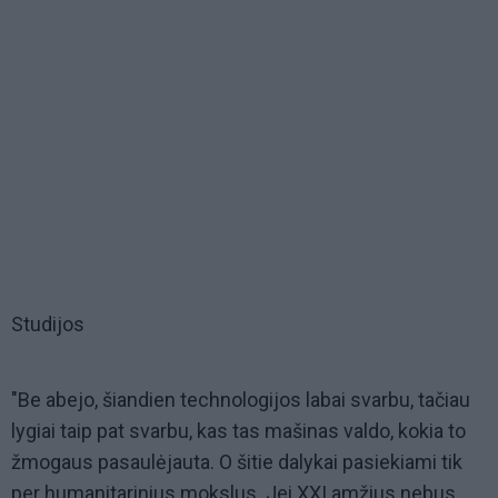
Studijos
"Be abejo, šiandien technologijos labai svarbu, tačiau
lygiai taip pat svarbu, kas tas mašinas valdo, kokia to
žmogaus pasaulėjauta. O šitie dalykai pasiekiami tik
per humanitarinius mokslus. Jei XXI amžius nebus