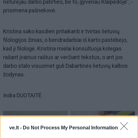
neturėjau darbo patirties, be to, gyvenau Klaipėdoje", -
prisimena pašnekovė.
Kristina sako kasdien pritaikanti ir tvirtas lietuvių
filologijos žinias, o bendradarbiai iš karto pastebėjo,
kad ji filologė. Kristina mielai konsultuoja kolegas
rašant įvairius raštus ar verčiant tekstus, o ant jos
darbo stalo visuomet guli Dabartinės lietuvių kalbos
žodynas.
Indra DUOTAITĖ
ve.lt -
Do Not Process My Personal Information