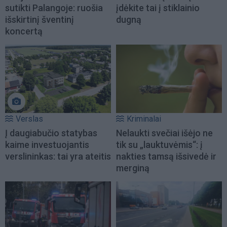
sutikti Palangoje: ruošia
įdėkite tai į stiklainio
išskirtinį šventinį
dugną
koncertą
Verslas
Kriminalai
Į daugiabučio statybas
Nelaukti svečiai išėjo ne
kaime investuojantis
tik su „lauktuvėmis“: į
verslininkas: tai yra ateitis
nakties tamsą išsivedė ir
merginą