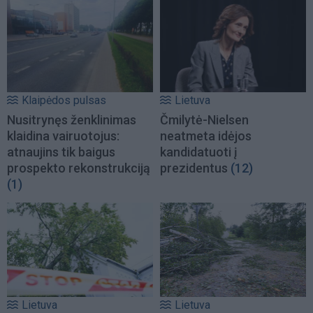
Klaipėdos pulsas
Lietuva
Nusitrynęs ženklinimas
Čmilytė-Nielsen
klaidina vairuotojus:
neatmeta idėjos
atnaujins tik baigus
kandidatuoti į
prospekto rekonstrukciją
prezidentus
(12)
(1)
Lietuva
Lietuva