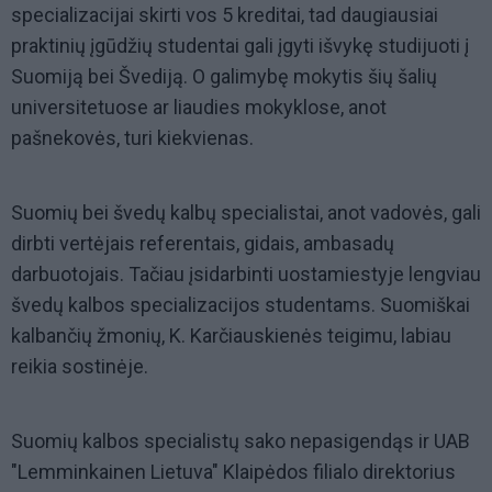
specializacijai skirti vos 5 kreditai, tad daugiausiai
praktinių įgūdžių studentai gali įgyti išvykę studijuoti į
Suomiją bei Švediją. O galimybę mokytis šių šalių
universitetuose ar liaudies mokyklose, anot
pašnekovės, turi kiekvienas.
Suomių bei švedų kalbų specialistai, anot vadovės, gali
dirbti vertėjais referentais, gidais, ambasadų
darbuotojais. Tačiau įsidarbinti uostamiestyje lengviau
švedų kalbos specializacijos studentams. Suomiškai
kalbančių žmonių, K. Karčiauskienės teigimu, labiau
reikia sostinėje.
Suomių kalbos specialistų sako nepasigendąs ir UAB
"Lemminkainen Lietuva" Klaipėdos filialo direktorius