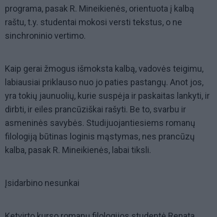
programa, pasak R. Mineikienės, orientuota į kalbą
raštu, t.y. studentai mokosi versti tekstus, o ne
sinchroninio vertimo.
Kaip gerai žmogus išmoksta kalbą, vadovės teigimu,
labiausiai priklauso nuo jo paties pastangų. Anot jos,
yra tokių jaunuolių, kurie suspėja ir paskaitas lankyti, ir
dirbti, ir eiles prancūziškai rašyti. Be to, svarbu ir
asmeninės savybės. Studijuojantiesiems romanų
filologiją būtinas loginis mąstymas, nes prancūzų
kalba, pasak R. Mineikienės, labai tiksli.
Įsidarbino nesunkai
Ketvirto kurso romanų filologijos studentė Renata