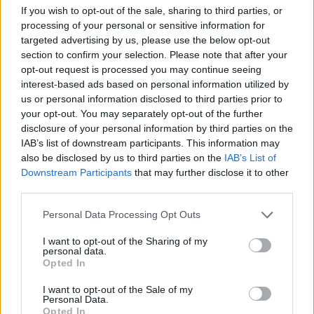
If you wish to opt-out of the sale, sharing to third parties, or
processing of your personal or sensitive information for
targeted advertising by us, please use the below opt-out
Į Klaipėdą iš emigracijos
Jūros šventę anksčiau
section to confirm your selection. Please note that after your
grįžusi Karina Kučinskienė
puošęs Anatolijus
opt-out request is processed you may continue seeing
įvardijo didžiausią savo
Klemencovas: gal jau
interest-based ads based on personal information utilized by
norą
užtenka
us or personal information disclosed to third parties prior to
your opt-out. You may separately opt-out of the further
disclosure of your personal information by third parties on the
IAB’s list of downstream participants. This information may
Šiuo metu skaitomiausi
also be disclosed by us to third parties on the
IAB’s List of
Downstream Participants
that may further disclose it to other
third parties.
Pelių ir žiurkių baubas: kas
graužikus gąsdina labiau nei
Personal Data Processing Opt Outs
nuodai
I want to opt-out of the Sharing of my
personal data.
Taro kortų horoskopas rugpjūčio 7
Opted In
dienai: Vandeniams – pasirinkimas,
Dvyniams – pagreitis
I want to opt-out of the Sale of my
Personal Data.
Opted In