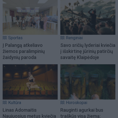
Sportas
Renginiai
Į Palangą atkeliavo
Savo sričių lyderiai kviečia
žiemos paralimpinių
į išskirtinę jūrinių patirčių
žaidynių paroda
savaitę Klaipėdoje
Kultūra
Horoskopai
Linas Adomaitis
Rauginti agurkai bus
Naujuosius metus kviečia
traškūs visą žiemą: