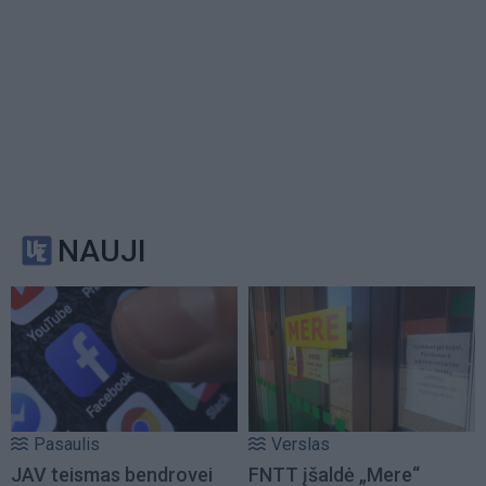
NAUJI
Pasaulis
Verslas
JAV teismas bendrovei
FNTT įšaldė „Mere“