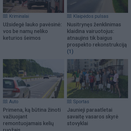
Kriminalai
Klaipėdos pulsas
Užsidegė lauko pavėsinė:
Nusitrynęs ženklinimas
vos be namų neliko
klaidina vairuotojus:
keturios šeimos
atnaujins tik baigus
prospekto rekonstrukciją
(1)
Auto
Sportas
Primena, ką būtina žinoti
Jaunieji paraatletai
važiuojant
savaitę vasaros skyrė
remontuojamais kelių
stovyklai
ruožais