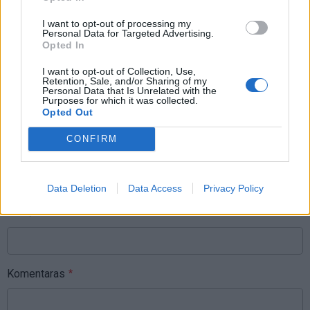
Kaip atjauninti įvaizdį artėjant prie
60-ies: 10 kirpimų, kurie vizualiai
I want to opt-out of processing my
jaunina
Personal Data for Targeted Advertising.
Opted In
I want to opt-out of Collection, Use,
Retention, Sale, and/or Sharing of my
Personal Data that Is Unrelated with the
Purposes for which it was collected.
Opted Out
Komentarai
CONFIRM
Rašyti komentarą
Data Deletion
Data Access
Privacy Policy
Jūsų vardas
Komentaras