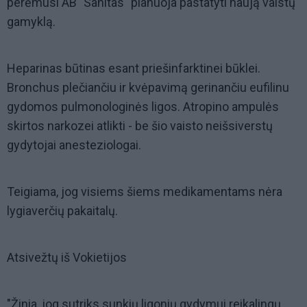
perėmusi AB "Sanitas" planuoja pastatyti naują vaistų
gamyklą.
Heparinas būtinas esant priešinfarktinei būklei.
Bronchus plečiančiu ir kvėpavimą gerinančiu eufilinu
gydomos pulmonologinės ligos. Atropino ampulės
skirtos narkozei atlikti - be šio vaisto neišsiverstų
gydytojai anesteziologai.
Teigiama, jog visiems šiems medikamentams nėra
lygiaverčių pakaitalų.
Atsivežtų iš Vokietijos
"Žinia, jog sutriks sunkių ligonių gydymui reikalingų