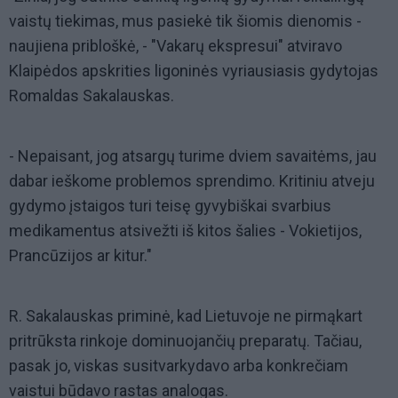
vaistų tiekimas, mus pasiekė tik šiomis dienomis -
naujiena pribloškė, - "Vakarų ekspresui" atviravo
Klaipėdos apskrities ligoninės vyriausiasis gydytojas
Romaldas Sakalauskas.
- Nepaisant, jog atsargų turime dviem savaitėms, jau
dabar ieškome problemos sprendimo. Kritiniu atveju
gydymo įstaigos turi teisę gyvybiškai svarbius
medikamentus atsivežti iš kitos šalies - Vokietijos,
Prancūzijos ar kitur."
R. Sakalauskas priminė, kad Lietuvoje ne pirmąkart
pritrūksta rinkoje dominuojančių preparatų. Tačiau,
pasak jo, viskas susitvarkydavo arba konkrečiam
vaistui būdavo rastas analogas.