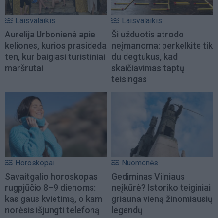
Laisvalaikis
Laisvalaikis
Aurelija Urbonienė apie
Ši užduotis atrodo
keliones, kurios prasideda
neįmanoma: perkelkite tik
ten, kur baigiasi turistiniai
du degtukus, kad
maršrutai
skaičiavimas taptų
teisingas
Horoskopai
Nuomonės
Savaitgalio horoskopas
Gediminas Vilniaus
rugpjūčio 8–9 dienoms:
neįkūrė? Istoriko teiginiai
kas gaus kvietimą, o kam
griauna vieną žinomiausių
norėsis išjungti telefoną
legendų