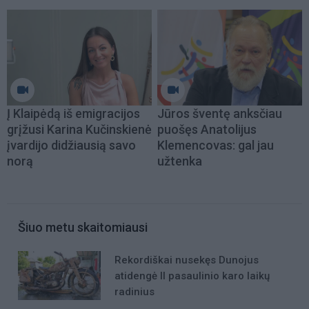
Į Klaipėdą iš emigracijos
Jūros šventę anksčiau
grįžusi Karina Kučinskienė
puošęs Anatolijus
įvardijo didžiausią savo
Klemencovas: gal jau
norą
užtenka
Šiuo metu skaitomiausi
Rekordiškai nusekęs Dunojus
atidengė II pasaulinio karo laikų
radinius