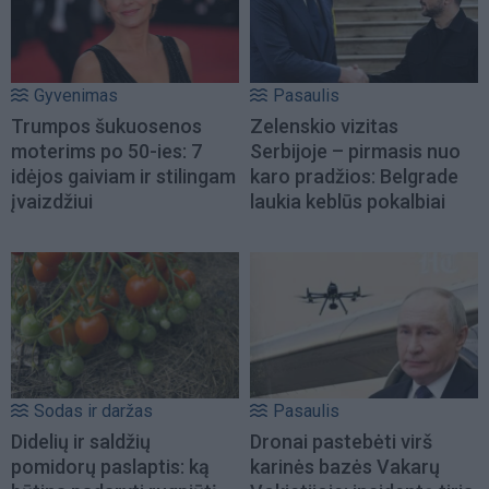
Gyvenimas
Pasaulis
Trumpos šukuosenos
Zelenskio vizitas
moterims po 50-ies: 7
Serbijoje – pirmasis nuo
idėjos gaiviam ir stilingam
karo pradžios: Belgrade
įvaizdžiui
laukia keblūs pokalbiai
Sodas ir daržas
Pasaulis
Didelių ir saldžių
Dronai pastebėti virš
pomidorų paslaptis: ką
karinės bazės Vakarų