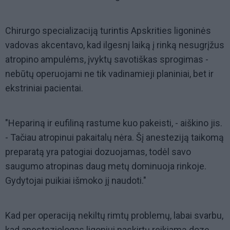
Chirurgo specializaciją turintis Apskrities ligoninės
vadovas akcentavo, kad ilgesnį laiką į rinką nesugrįžus
atropino ampulėms, įvyktų savotiškas sprogimas -
nebūtų operuojami ne tik vadinamieji planiniai, bet ir
ekstriniai pacientai.
"Hepariną ir eufiliną rastume kuo pakeisti, - aiškino jis.
- Tačiau atropinui pakaitalų nėra. Šį anesteziją taikomą
preparatą yra patogiai dozuojamas, todėl savo
saugumo atropinas daug metų dominuoja rinkoje.
Gydytojai puikiai išmoko jį naudoti."
Kad per operaciją nekiltų rimtų problemų, labai svarbu,
kad anesteziologas ligoniui paskirtų reikiamą dozę