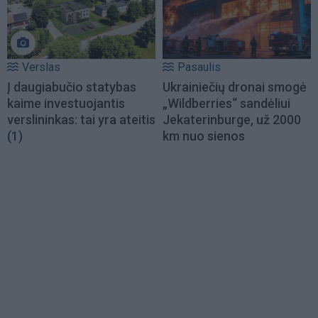
Verslas
Pasaulis
Į daugiabučio statybas
Ukrainiečių dronai smogė
kaime investuojantis
„Wildberries“ sandėliui
verslininkas: tai yra ateitis
Jekaterinburge, už 2000
(1)
km nuo sienos