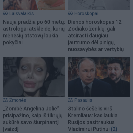
Laisvalaikis
Horoskopai
Nauja pradžia po 60 metų:
Dienos horoskopas 12
astrologai atskleidė, kurių
Zodiako ženklų: gali
mėnesių atstovų laukia
atsirasti daugiau
pokyčiai
jautrumo dėl pinigų,
nuosavybės ar vertybių
Žmonės
Pasaulis
„Zombė Angelina Jolie“
Stalino šešėlis virš
prisipažino, kaip iš tikrųjų
Kremliaus: kas laukia
sukūrė savo šiurpinantį
Rusijos pasitraukus
įvaizdį
Vladimirui Putinui
(2)