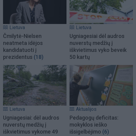
Lietuva
Lietuva
Čmilytė-Nielsen
Ugniagesiai dėl audros
neatmeta idėjos
nuverstų medžių į
kandidatuoti į
iškvietimus vyko beveik
prezidentus
(18)
50 kartų
Lietuva
Aktualijos
Ugniagesiai: dėl audros
Pedagogų deficitas:
nuverstų medžių į
mokyklos ieško
iškvietimus vykome 49
išsigelbėjimo
(6)