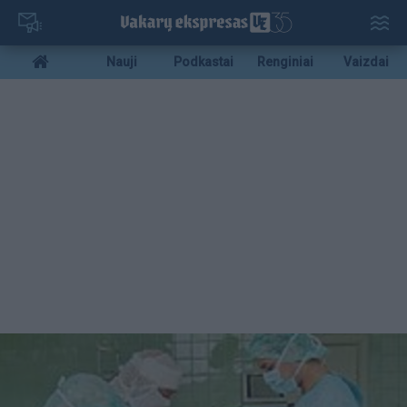
Pereiti
į
pagrindinį
Mobile
Nauji
Podkastai
Renginiai
Vaizdai
turinį
menu
bottom