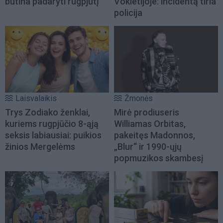
būtina padaryti rugpjūtį
Vokietijoje: incidentą tiria
policija
Laisvalaikis
Žmonės
Trys Zodiako ženklai,
Mirė prodiuseris
kuriems rugpjūčio 8-ąją
Williamas Orbitas,
seksis labiausiai: puikios
pakeitęs Madonnos,
žinios Mergelėms
„Blur“ ir 1990-ųjų
popmuzikos skambesį