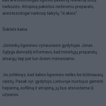
narkozės. Atropiną pakeitus nežinomu preparatu,
anesteziologai narkozę taikytų "iš akies".
Šoktels kaina
Jūrininkų ligoninės vyriausiasis gydytojas Jonas
Sąlyga dienraštį informavo, kad minėtųjų preparatų
atsargų taip pat turi dviem mėnesiams.
Jis įsitikinęs, kad šalies ligoninės neliks be būtiniausių
vaistų. Pasak vyr. gydytojo, Lietuvoje nustojus gaminti
hepariną, eufiliną ir atropiną, jų bus atsivežama iš
užsienio.