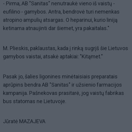
- Pirma, AB "Sanitas" nenutraukė vieno iš vaistų -
eufilino - gamybos. Antra, bendrovė turi nemenkas
atropino ampulių atsargas. O heparinui, kurio liniją
ketinama atnaujinti dar šiemet, yra pakaitalas."
M. Plieskis, paklaustas, kada į rinką sugrįš šie Lietuvos
gamybos vaistai, atsakė aptakiai: "Kitąmet."
Pasak jo, šalies ligonines minėtaisiais preparatais
aprūpins bendra AB "Sanitas" ir užsienio farmacijos
kampanija. Pašnekovas prasitarė, jog vaistų fabrikas
bus statomas ne Lietuvoje.
Jūratė MAZAJEVA