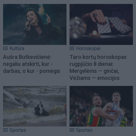
Kultūra
Horoskopai
Aušra Butkevičienė:
Taro kortų horoskopas
negaliu atskirti, kur -
rugpjūčio 8 dienai:
darbas, o kur - pomėgis
Mergelėms — ginčai,
Vėžiams — emocijos
Sportas
Sportas