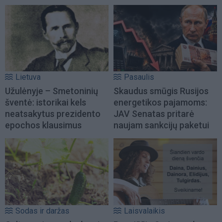
Lietuva
Pasaulis
Užulėnyje – Smetoninių
Skaudus smūgis Rusijos
šventė: istorikai kels
energetikos pajamoms:
neatsakytus prezidento
JAV Senatas pritarė
epochos klausimus
naujam sankcijų paketui
Sodas ir daržas
Laisvalaikis