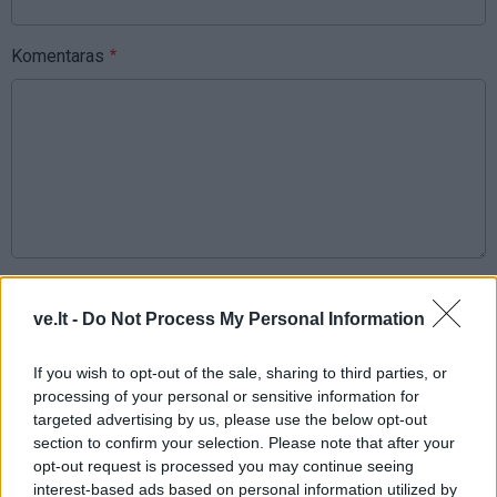
Komentaras
This site is protected by
Sutinku su
taisyklėmis
reCAPTCHA and the Google
ve.lt -
Do Not Process My Personal Information
Privacy Policy
and
Terms of
Service
apply.
If you wish to opt-out of the sale, sharing to third parties, or
processing of your personal or sensitive information for
targeted advertising by us, please use the below opt-out
section to confirm your selection. Please note that after your
opt-out request is processed you may continue seeing
interest-based ads based on personal information utilized by