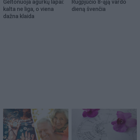
Geltonuoja agurkų lapai:
Rugpjūčio 8-ąją vardo
kalta ne liga, o viena
dieną švenčia
dažna klaida