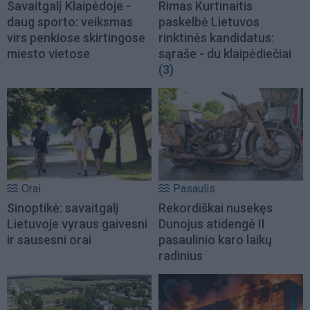
Savaitgalį Klaipėdoje -
Rimas Kurtinaitis
daug sporto: veiksmas
paskelbė Lietuvos
virs penkiose skirtingose
rinktinės kandidatus:
miesto vietose
sąraše - du klaipėdiečiai
(3)
Orai
Pasaulis
Sinoptikė: savaitgalį
Rekordiškai nusekęs
Lietuvoje vyraus gaivesni
Dunojus atidengė II
ir sausesni orai
pasaulinio karo laikų
radinius