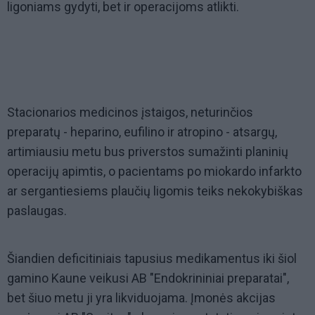
ligoniams gydyti, bet ir operacijoms atlikti.
Stacionarios medicinos įstaigos, neturinčios
preparatų - heparino, eufilino ir atropino - atsargų,
artimiausiu metu bus priverstos sumažinti planinių
operacijų apimtis, o pacientams po miokardo infarkto
ar sergantiesiems plaučių ligomis teiks nekokybiškas
paslaugas.
Šiandien deficitiniais tapusius medikamentus iki šiol
gamino Kaune veikusi AB "Endokrininiai preparatai",
bet šiuo metu ji yra likviduojama. Įmonės akcijas