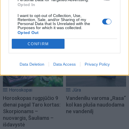
Opted In
I want to opt-out of Collection, Use,
Retention, Sale, and/or Sharing of my
Personal Data that Is Unrelated with the
Purposes for which it was collected.
Opted Out
NAUJI
CONFIRM
Data Deletion
Data Access
Privacy Policy
Horoskopai
Jūra
Horoskopas rugpjūčio 9
Vandeniliu varoma „Rasa“
dienai pagal Taro kortas:
kol kas pluša naudodama
Skorpionams –
ne vandenilį
nuovargis, Šauliams –
išdavystė