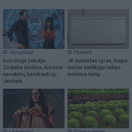
Horoskopai
Pasaulis
Astrologė įvardijo
JK nuteistas vyras, trejus
Zodiako ženklus, kuriems
metus šaldiklyje laikęs...
nereikėtų bendrauti su
motinos kūną
Jaučiais
Laisvalaikis
Sodas ir daržas