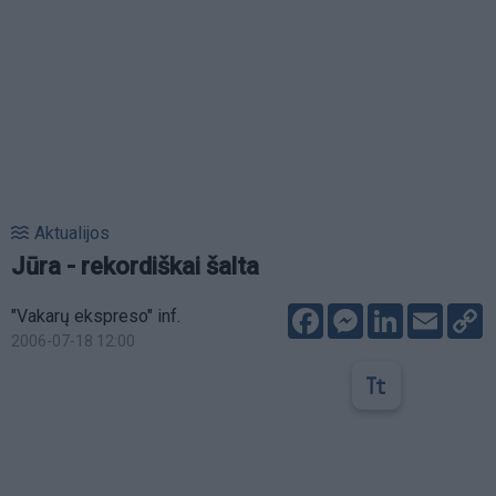
Aktualijos
Jūra - rekordiškai šalta
Facebook
Messenger
LinkedIn
Email
C
"Vakarų ekspreso" inf.
L
2006-07-18 12:00