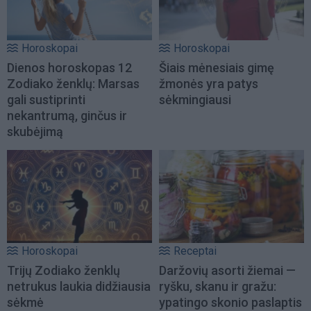
Horoskopai
Horoskopai
Dienos horoskopas 12
Šiais mėnesiais gimę
Zodiako ženklų: Marsas
žmonės yra patys
gali sustiprinti
sėkmingiausi
nekantrumą, ginčus ir
skubėjimą
Horoskopai
Receptai
Trijų Zodiako ženklų
Daržovių asorti žiemai —
netrukus laukia didžiausia
ryšku, skanu ir gražu:
sėkmė
ypatingo skonio paslaptis