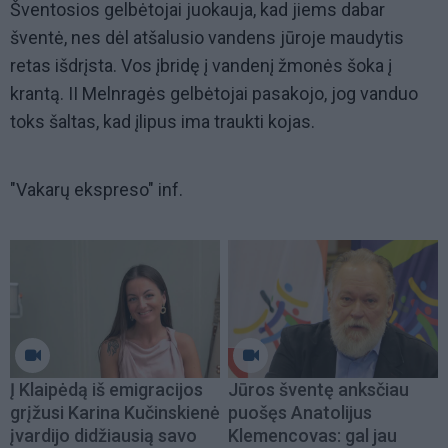
Šventosios gelbėtojai juokauja, kad jiems dabar
šventė, nes dėl atšalusio vandens jūroje maudytis
retas išdrįsta. Vos įbridę į vandenį žmonės šoka į
krantą. II Melnragės gelbėtojai pasakojo, jog vanduo
toks šaltas, kad įlipus ima traukti kojas.
"Vakarų ekspreso" inf.
Į Klaipėdą iš emigracijos
Jūros šventę anksčiau
grįžusi Karina Kučinskienė
puošęs Anatolijus
įvardijo didžiausią savo
Klemencovas: gal jau