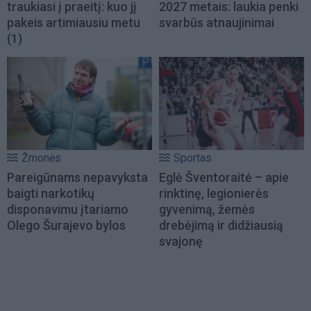
traukiasi į praeitį: kuo jį
2027 metais: laukia penki
pakeis artimiausiu metu
svarbūs atnaujinimai
(1)
Žmonės
Sportas
Pareigūnams nepavyksta
Eglė Šventoraitė – apie
baigti narkotikų
rinktinę, legionierės
disponavimu įtariamo
gyvenimą, žemės
Olego Šurajevo bylos
drebėjimą ir didžiausią
svajonę