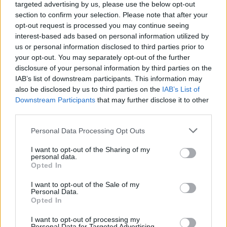
targeted advertising by us, please use the below opt-out
section to confirm your selection. Please note that after your
opt-out request is processed you may continue seeing
interest-based ads based on personal information utilized by
us or personal information disclosed to third parties prior to
Klaipėdos pulsas
Lietuva
your opt-out. You may separately opt-out of the further
disclosure of your personal information by third parties on the
Nusitrynęs ženklinimas
Čmilytė-Nielsen
IAB’s list of downstream participants. This information may
klaidina vairuotojus:
neatmeta idėjos
also be disclosed by us to third parties on the
IAB’s List of
atnaujins tik baigus
kandidatuoti į
Downstream Participants
that may further disclose it to other
prospekto rekonstrukciją
prezidentus
(27)
third parties.
(5)
Personal Data Processing Opt Outs
I want to opt-out of the Sharing of my
personal data.
Opted In
I want to opt-out of the Sale of my
Personal Data.
Opted In
I want to opt-out of processing my
Personal Data for Targeted Advertising.