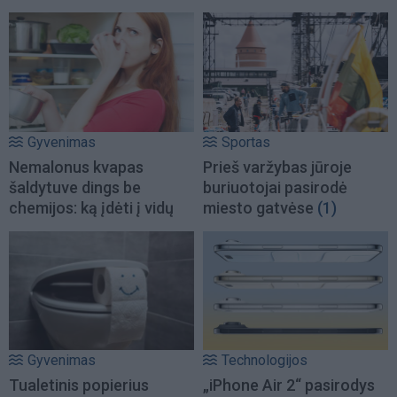
Gyvenimas
Sportas
Nemalonus kvapas
Prieš varžybas jūroje
šaldytuve dings be
buriuotojai pasirodė
chemijos: ką įdėti į vidų
miesto gatvėse
(1)
Gyvenimas
Technologijos
Tualetinis popierius
„iPhone Air 2“ pasirodys