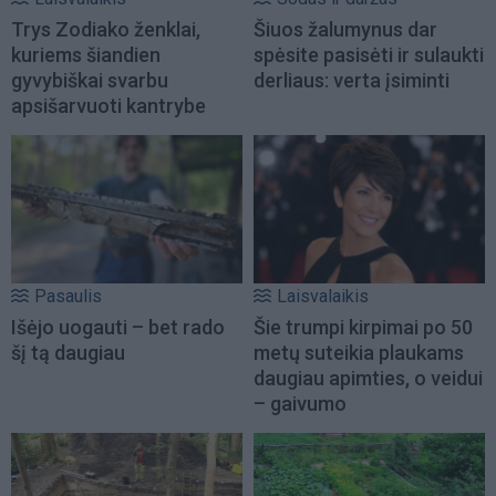
Trys Zodiako ženklai,
Šiuos žalumynus dar
kuriems šiandien
spėsite pasisėti ir sulaukti
gyvybiškai svarbu
derliaus: verta įsiminti
apsišarvuoti kantrybe
Pasaulis
Laisvalaikis
Išėjo uogauti – bet rado
Šie trumpi kirpimai po 50
šį tą daugiau
metų suteikia plaukams
daugiau apimties, o veidui
– gaivumo