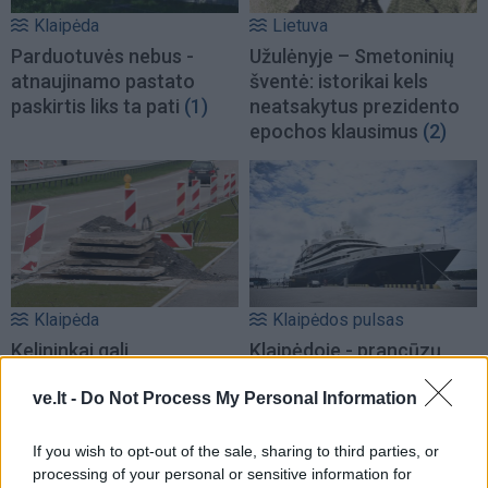
Klaipėda
Lietuva
Parduotuvės nebus -
Užulėnyje – Smetoninių
atnaujinamo pastato
šventė: istorikai kels
paskirtis liks ta pati
(1)
neatsakytus prezidento
epochos klausimus
(2)
Klaipėda
Klaipėdos pulsas
Kelininkai gali
Klaipėdoje - prancūzų
patriukšmauti naktį:
laivas, kuriame galima
remontuojama svarbi
išgirsti banginių ir delfinų
ve.lt -
Do Not Process My Personal Information
eismo arterija
(4)
skleidžiamus garsus
(1)
If you wish to opt-out of the sale, sharing to third parties, or
processing of your personal or sensitive information for