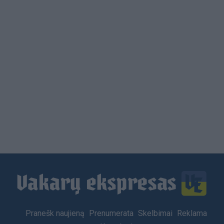
Load
More
Footer
Pranešk naujieną
Prenumerata
Skelbimai
Reklama
menu