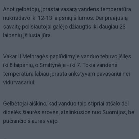
Anot gelbėtojų, įprastai vasarą vandens temperatūra
nukrisdavo iki 12-13 laipsnių šilumos. Dar praėjusią
savaitę poilsiautojai galėjo džiaugtis iki daugiau 23
laipsnių įšilusia jūra.
Vakar II Melnragės paplūdimyje vanduo tebuvo įšilęs
iki 8 laipsnių, o Smiltynėje - iki 7. Tokia vandens
temperatūra labiau įprasta ankstyvam pavasariui nei
vidurvasariui.
Gelbėtojai aiškino, kad vanduo taip stipriai atšalo dėl
didelės šiaurės srovės, atslinkusios nuo Suomijos, bei
pučiančio šiaurės vėjo.