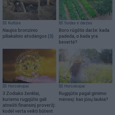
Kultūra
Sodas ir daržas
Naujos bronzinio
Boro rūgštis darže: kada
piliakalnio atodangos
(3)
padeda, o kada yra
bevertė?
Horoskopai
Horoskopai
3 Zodiako ženklai,
Rugpjūtis pagal gimimo
kuriems rugpjūtis gali
mėnesį: kas jūsų laukia?
atnešti finansinį proveržį:
kodėl verta veikti būtent