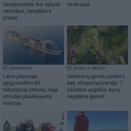
čempionatas: kur vyksta
neskriaus
varžybos, taisyklės ir
prizas
Gyvenimas
Sodas ir daržas
Laive planuoja
Sekatorių geriau padėti į
apgyvendinti 80
šalį: ekspertai įvardijo 7
tūkstančių žmonių: kaip
visžalius augalus, kurių
atrodys plaukiojantis
negalima genėti
miestas