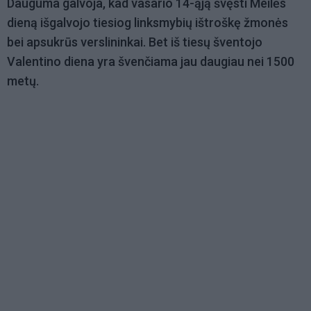
Dauguma galvoja, kad vasario 14-ąją švęsti Meilės
dieną išgalvojo tiesiog linksmybių ištroškę žmonės
bei apsukrūs verslininkai. Bet iš tiesų šventojo
Valentino diena yra švenčiama jau daugiau nei 1500
metų.