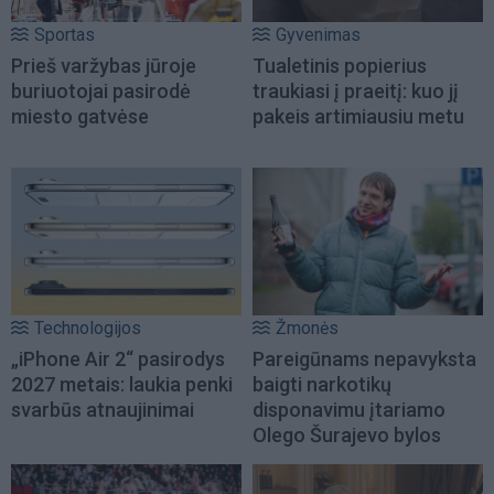
Sportas
Gyvenimas
Prieš varžybas jūroje
Tualetinis popierius
buriuotojai pasirodė
traukiasi į praeitį: kuo jį
miesto gatvėse
pakeis artimiausiu metu
Technologijos
Žmonės
„iPhone Air 2“ pasirodys
Pareigūnams nepavyksta
2027 metais: laukia penki
baigti narkotikų
svarbūs atnaujinimai
disponavimu įtariamo
Olego Šurajevo bylos