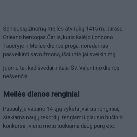
Seniausią žinomą meilės atviruką 1415 m. parašė
Orleano hercogas Čarlis, kuris kalėjo Londono
Taueryje ir Meilės dienos proga, norėdamas
pasveikinti savo žmoną, išsiuntė jai sveikinimą.
Įdomu tai, kad švedai ir italai Šv. Valentino dienos
nešvenčia.
Meilės dienos renginiai
Pasaulyje vasario 14-ąją vyksta įvairūs renginiai,
siekiama naujų rekordų: rengiami ilgiausio bučinio
konkursai, vienu metu tuokiama daug porų etc.