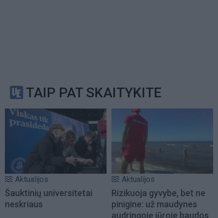
TAIP PAT SKAITYKITE
Aktualijos
Aktualijos
Šauktinių universitetai
Rizikuoja gyvybe, bet ne
neskriaus
pinigine: už maudynes
audringoje jūroje baudos