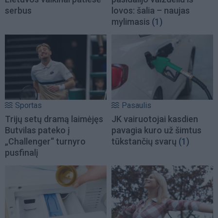
serbus
lovos: šalia – naujas
mylimasis
(1)
Sportas
Pasaulis
Trijų setų dramą laimėjęs
JK vairuotojai kasdien
Butvilas pateko į
pavagia kuro už šimtus
„Challenger“ turnyro
tūkstančių svarų
(1)
pusfinalį