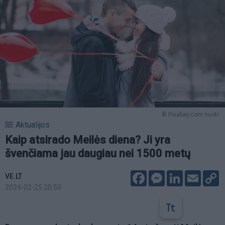
© Pixabay.com nuotr.
Aktualijos
Kaip atsirado Meilės diena? Ji yra
švenčiama jau daugiau nei 1500 metų
Facebook
Messenger
LinkedIn
Email
C
VE.LT
L
2024-02-25 20:50