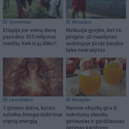
Gyvenimas
Aktualijos
Etiopija per vieną dieną
Rizikuoja gyvybe, bet ne
pasodino 353 milijonus
pinigine: už maudynes
medžių: kiek iš jų išliko?
audringoje jūroje baudos
lieka neišrašytos
Laisvalaikis
Receptai
3 gimimo datos, kurios
Naminė obuolių gira iš
suteikia žmogui išskirtinai
nukritusių obuolių:
stiprią energiją
geriausias ir gardžiausias
gėrimas karštoms