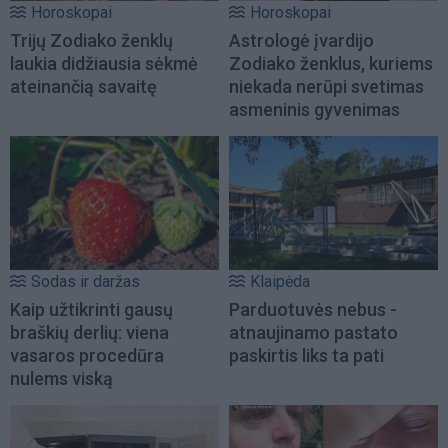
Horoskopai
Horoskopai
Trijų Zodiako ženklų
Astrologė įvardijo
laukia didžiausia sėkmė
Zodiako ženklus, kuriems
ateinančią savaitę
niekada nerūpi svetimas
asmeninis gyvenimas
Sodas ir daržas
Klaipėda
Kaip užtikrinti gausų
Parduotuvės nebus -
braškių derlių: viena
atnaujinamo pastato
vasaros procedūra
paskirtis liks ta pati
nulems viską