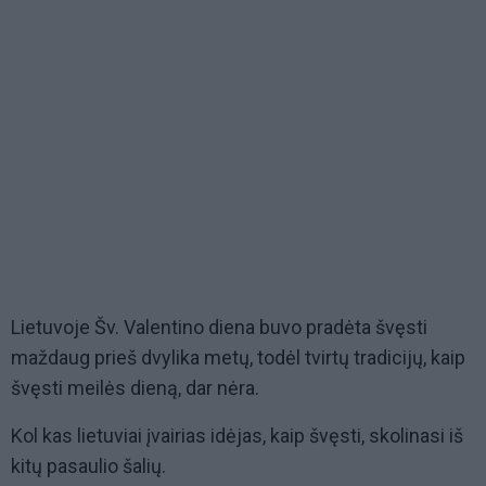
Lietuvoje Šv. Valentino diena buvo pradėta švęsti
maždaug prieš dvylika metų, todėl tvirtų tradicijų, kaip
švęsti meilės dieną, dar nėra.
Kol kas lietuviai įvairias idėjas, kaip švęsti, skolinasi iš
kitų pasaulio šalių.