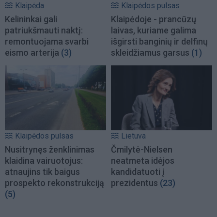
Klaipėda
Klaipėdos pulsas
Kelininkai gali
Klaipėdoje - prancūzų
patriukšmauti naktį:
laivas, kuriame galima
remontuojama svarbi
išgirsti banginių ir delfinų
eismo arterija
(3)
skleidžiamus garsus
(1)
Klaipėdos pulsas
Lietuva
Nusitrynęs ženklinimas
Čmilytė-Nielsen
klaidina vairuotojus:
neatmeta idėjos
atnaujins tik baigus
kandidatuoti į
prospekto rekonstrukciją
prezidentus
(23)
(5)