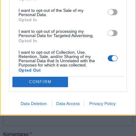
I want to opt-out of the Sale of my
Personal Data.
Opted In
I want to opt-out of processing my
Personal Data for Targeted Advertising.
Opted In
Raktažodžiai
valentino diena
meilės diena
I want to opt-out of Collection, Use,
Retention, Sale, and/or Sharing of my
Personal Data that Is Unrelated with the
Purposes for which it was collected.
Komentarai
Opted Out
CONFIRM
Rašyti komentarą
Data Deletion
Data Access
Privacy Policy
Jūsų vardas
Komentaras