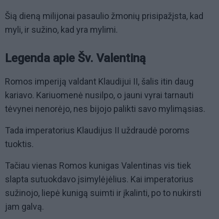
Šią dieną milijonai pasaulio žmonių prisipažįsta, kad
myli, ir sužino, kad yra mylimi.
Legenda apie Šv. Valentiną
Romos imperiją valdant Klaudijui II, šalis itin daug
kariavo. Kariuomenė nusilpo, o jauni vyrai tarnauti
tėvynei nenorėjo, nes bijojo palikti savo mylimąsias.
Tada imperatorius Klaudijus II uždraudė poroms
tuoktis.
Tačiau vienas Romos kunigas Valentinas vis tiek
slapta sutuokdavo įsimylėjėlius. Kai imperatorius
sužinojo, liepė kunigą suimti ir įkalinti, po to nukirsti
jam galvą.