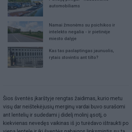
automobiliams
Namai žmonėms su psichikos ir
intelekto negalia - ir pietinėje
miesto dalyje
Kas tas paslaptingas jaunuolis,
rytais stovintis ant tilto?
Šios šventės įkarštyje rengtas žaidimas, kurio metu
visų dar neištekėjusių merginų vardai buvo surašomi
ant lentelių ir sudedami į didelį molinį ąsotį, o
kiekvienas nevedęs vaikinas iš jo turėdavo ištraukti po
vieną lentelę ir iki šventės pabaigos linksmintis su ta