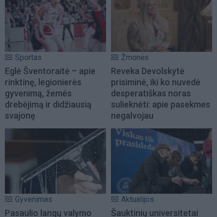
Sportas
Žmonės
Eglė Šventoraitė – apie
Reveka Devolskytė
rinktinę, legionierės
prisiminė, iki ko nuvedė
gyvenimą, žemės
desperatiškas noras
drebėjimą ir didžiausią
sulieknėti: apie pasekmes
svajonę
negalvojau
Gyvenimas
Aktualijos
Pasaulio langų valymo
Šauktinių universitetai