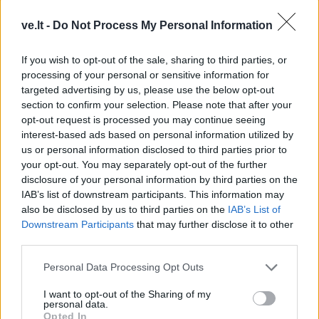
Į Klaipėdą iš emigracijos
Jūros šventę anksčiau
grįžusi Karina Kučinskienė
puošęs Anatolijus
ve.lt -
Do Not Process My Personal Information
įvardijo didžiausią savo
Klemencovas: gal jau
norą
užtenka
If you wish to opt-out of the sale, sharing to third parties, or
processing of your personal or sensitive information for
targeted advertising by us, please use the below opt-out
section to confirm your selection. Please note that after your
opt-out request is processed you may continue seeing
Šiuo metu skaitomiausi
interest-based ads based on personal information utilized by
us or personal information disclosed to third parties prior to
Geltonuoja agurkų lapai: kalta ne
your opt-out. You may separately opt-out of the further
liga, o viena dažna klaida
disclosure of your personal information by third parties on the
IAB’s list of downstream participants. This information may
also be disclosed by us to third parties on the
IAB’s List of
Magnetinė audra rugpjūčio 8 dieną:
Downstream Participants
that may further disclose it to other
kokia jos galia
third parties.
Personal Data Processing Opt Outs
Rekordiškai nusekęs Dunojus
I want to opt-out of the Sharing of my
atidengė II pasaulinio karo laikų
personal data.
radinius
Opted In