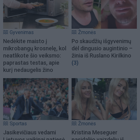
Gyvenimas
Žmonės
Nedėkite maisto į
Po skaudžių išgyvenimų
mikrobangų krosnelę, kol
dėl dingusio augintinio –
neatlikote šio veiksmo:
žinia iš Ruslano Kirilkino
paprastas testas, apie
(3)
kurį nedaugelis žino
Sportas
Žmonės
Jasikevičiaus vedami
Kristina Meseguer
Lietuvos vaikinai patiesė
pasidalijo vaizdeliu iš