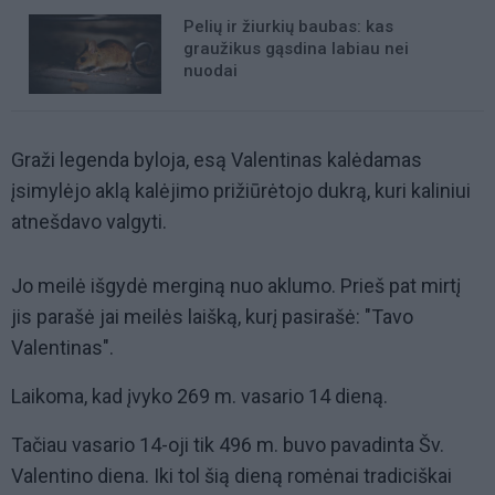
Pelių ir žiurkių baubas: kas
graužikus gąsdina labiau nei
nuodai
Graži legenda byloja, esą Valentinas kalėdamas
įsimylėjo aklą kalėjimo prižiūrėtojo dukrą, kuri kaliniui
atnešdavo valgyti.
Jo meilė išgydė merginą nuo aklumo. Prieš pat mirtį
jis parašė jai meilės laišką, kurį pasirašė: "Tavo
Valentinas".
Laikoma, kad įvyko 269 m. vasario 14 dieną.
Tačiau vasario 14-oji tik 496 m. buvo pavadinta Šv.
Valentino diena. Iki tol šią dieną romėnai tradiciškai