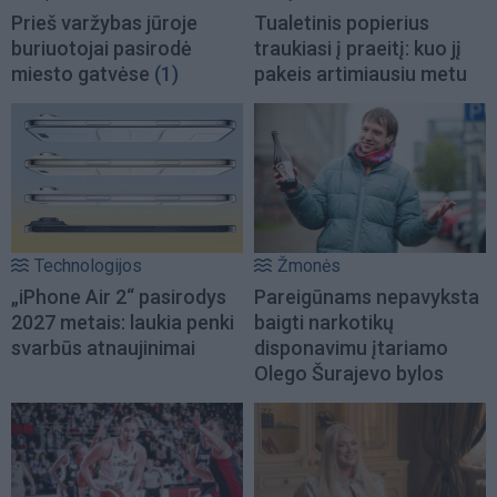
Prieš varžybas jūroje
Tualetinis popierius
buriuotojai pasirodė
traukiasi į praeitį: kuo jį
miesto gatvėse
(1)
pakeis artimiausiu metu
Technologijos
Žmonės
„iPhone Air 2“ pasirodys
Pareigūnams nepavyksta
2027 metais: laukia penki
baigti narkotikų
svarbūs atnaujinimai
disponavimu įtariamo
Olego Šurajevo bylos