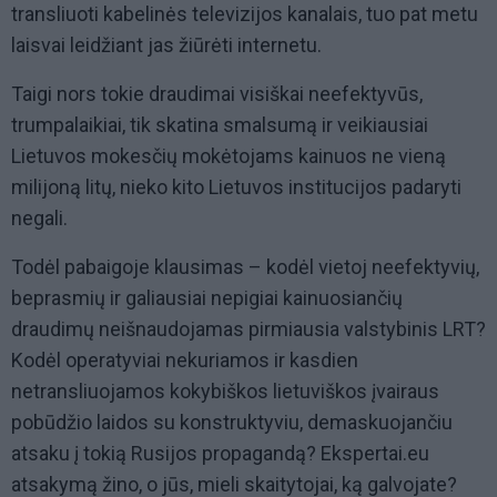
transliuoti kabelinės televizijos kanalais, tuo pat metu
laisvai leidžiant jas žiūrėti internetu.
Taigi nors tokie draudimai visiškai neefektyvūs,
trumpalaikiai, tik skatina smalsumą ir veikiausiai
Lietuvos mokesčių mokėtojams kainuos ne vieną
milijoną litų, nieko kito Lietuvos institucijos padaryti
negali.
Todėl pabaigoje klausimas – kodėl vietoj neefektyvių,
beprasmių ir galiausiai nepigiai kainuosiančių
draudimų neišnaudojamas pirmiausia valstybinis LRT?
Kodėl operatyviai nekuriamos ir kasdien
netransliuojamos kokybiškos lietuviškos įvairaus
pobūdžio laidos su konstruktyviu, demaskuojančiu
atsaku į tokią Rusijos propagandą? Ekspertai.eu
atsakymą žino, o jūs, mieli skaitytojai, ką galvojate?