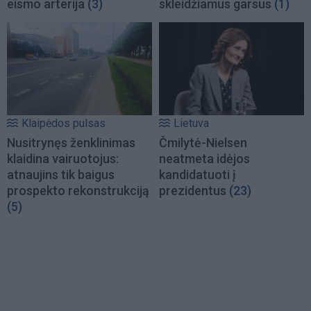
eismo arterija
(3)
skleidžiamus garsus
(1)
Klaipėdos pulsas
Lietuva
Nusitrynęs ženklinimas
Čmilytė-Nielsen
klaidina vairuotojus:
neatmeta idėjos
atnaujins tik baigus
kandidatuoti į
prospekto rekonstrukciją
prezidentus
(23)
(5)