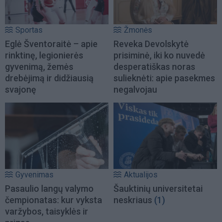
Sportas
Žmonės
Eglė Šventoraitė – apie
Reveka Devolskytė
rinktinę, legionierės
prisiminė, iki ko nuvedė
gyvenimą, žemės
desperatiškas noras
drebėjimą ir didžiausią
sulieknėti: apie pasekmes
svajonę
negalvojau
Gyvenimas
Aktualijos
Pasaulio langų valymo
Šauktinių universitetai
čempionatas: kur vyksta
neskriaus
(1)
varžybos, taisyklės ir