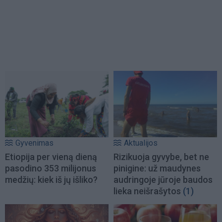
Gyvenimas
Aktualijos
Etiopija per vieną dieną
Rizikuoja gyvybe, bet ne
pasodino 353 milijonus
pinigine: už maudynes
medžių: kiek iš jų išliko?
audringoje jūroje baudos
lieka neišrašytos
(1)