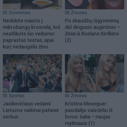
Gyvenimas
Žmonės
Nedėkite maisto į
Po skaudžių išgyvenimų
mikrobangų krosnelę, kol
dėl dingusio augintinio –
neatlikote šio veiksmo:
žinia iš Ruslano Kirilkino
paprastas testas, apie
(3)
kurį nedaugelis žino
Sportas
Žmonės
Jasikevičiaus vedami
Kristina Meseguer
Lietuvos vaikinai patiesė
pasidalijo vaizdeliu iš
serbus
lovos: šalia – naujas
mylimasis
(1)