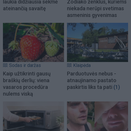
laukia didžiausia sėkmė
Zodiako ženklus, kuriems
ateinančią savaitę
niekada nerūpi svetimas
asmeninis gyvenimas
Sodas ir daržas
Klaipėda
Kaip užtikrinti gausų
Parduotuvės nebus -
braškių derlių: viena
atnaujinamo pastato
vasaros procedūra
paskirtis liks ta pati
(1)
nulems viską