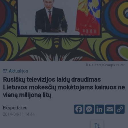
© Reuters/Scanpix nuotr.
Aktualijos
Rusiškų televizijos laidų draudimas
Lietuvos mokesčių mokėtojams kainuos ne
vieną milijoną litų
Facebook
Messenger
LinkedIn
Email
C
Ekspertai.eu
L
2014-04-11 14:44