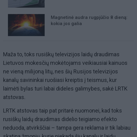
Magnetinė audra rugpjūčio 8 dieną:
kokia jos galia
Maža to, toks rusiškų televizijos laidų draudimas
Lietuvos mokesčių mokėtojams veikiausiai kainuos
ne vieną milijoną litų, nes šių Rusijos televizijos
kanalų savininkai ruošiasi kreiptis į teismus, kur
laimėti bylas turi labai dideles galimybes, sakė LRTK
atstovas.
LRTK atstovas taip pat pritarė nuomonei, kad toks
rusiškų laidų draudimas didelio teigiamo efekto
neduoda, atvirkščiai – tampa gera reklama ir tik labiau
skatina žmonių, kurie niekada šių kanalų ir laidų