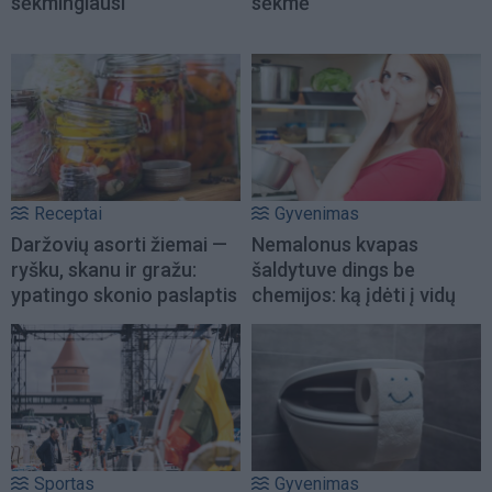
sėkmingiausi
sėkmė
Receptai
Gyvenimas
Daržovių asorti žiemai —
Nemalonus kvapas
ryšku, skanu ir gražu:
šaldytuve dings be
ypatingo skonio paslaptis
chemijos: ką įdėti į vidų
Sportas
Gyvenimas