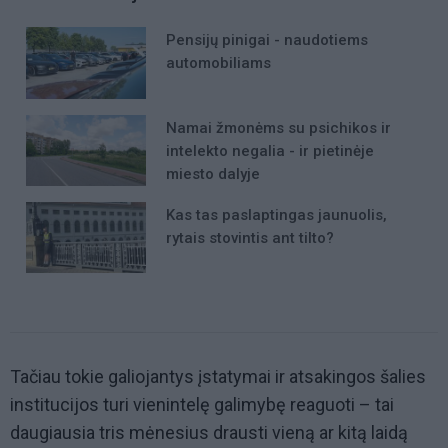
Pensijų pinigai - naudotiems
automobiliams
Namai žmonėms su psichikos ir
intelekto negalia - ir pietinėje
miesto dalyje
Kas tas paslaptingas jaunuolis,
rytais stovintis ant tilto?
Tačiau tokie galiojantys įstatymai ir atsakingos šalies
institucijos turi vienintelę galimybę reaguoti – tai
daugiausia tris mėnesius drausti vieną ar kitą laidą