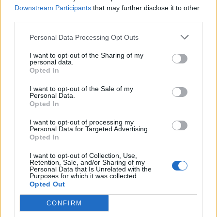
Downstream Participants
that may further disclose it to other
third parties.
Personal Data Processing Opt Outs
TAIP PAT SKAITYKITE
I want to opt-out of the Sharing of my
personal data.
Opted In
I want to opt-out of the Sale of my
Personal Data.
Opted In
I want to opt-out of processing my
Aktualijos
Aktualijos
Personal Data for Targeted Advertising.
Opted In
Šauktinių universitetai
Rizikuoja gyvybe, bet ne
neskriaus
(1)
pinigine: už maudynes
I want to opt-out of Collection, Use,
Retention, Sale, and/or Sharing of my
audringoje jūroje baudos
Personal Data that Is Unrelated with the
lieka neišrašytos
(1)
Purposes for which it was collected.
Opted Out
CONFIRM