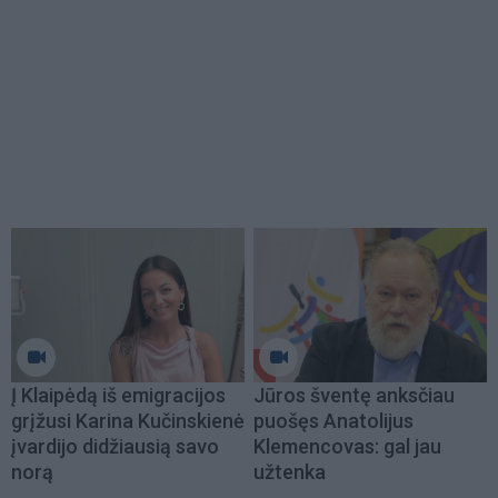
Į Klaipėdą iš emigracijos
Jūros šventę anksčiau
grįžusi Karina Kučinskienė
puošęs Anatolijus
įvardijo didžiausią savo
Klemencovas: gal jau
norą
užtenka