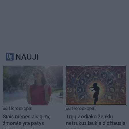
NAUJI
Horoskopai
Horoskopai
Šiais mėnesiais gimę
Trijų Zodiako ženklų
žmonės yra patys
netrukus laukia didžiausia