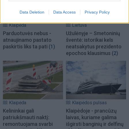
Data Deletion
Data Access
Privacy Policy
Klaipėda
Lietuva
Parduotuvės nebus -
Užulėnyje – Smetoninių
atnaujinamo pastato
šventė: istorikai kels
paskirtis liks ta pati
(1)
neatsakytus prezidento
epochos klausimus
(2)
Klaipėda
Klaipėdos pulsas
Kelininkai gali
Klaipėdoje - prancūzų
patriukšmauti naktį:
laivas, kuriame galima
remontuojama svarbi
išgirsti banginių ir delfinų