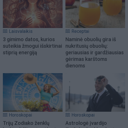
Laisvalaikis
Receptai
3 gimimo datos, kurios
Naminė obuolių gira iš
suteikia žmogui išskirtinai
nukritusių obuolių:
stiprią energiją
geriausias ir gardžiausias
gėrimas karštoms
dienoms
Horoskopai
Horoskopai
Trijų Zodiako ženklų
Astrologė įvardijo