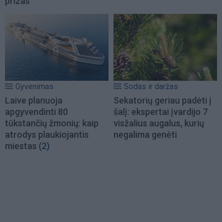
prizas
Gyvenimas
Sodas ir daržas
Laive planuoja
Sekatorių geriau padėti į
apgyvendinti 80
šalį: ekspertai įvardijo 7
tūkstančių žmonių: kaip
visžalius augalus, kurių
atrodys plaukiojantis
negalima genėti
miestas
(2)