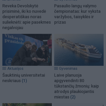
Reveka Devolskytė
Pasaulio langų valymo
prisiminė, iki ko nuvedė
čempionatas: kur vyksta
desperatiškas noras
varžybos, taisyklės ir
sulieknėti: apie pasekmes
prizas
negalvojau
Aktualijos
Gyvenimas
Šauktinių universitetai
Laive planuoja
neskriaus
(1)
apgyvendinti 80
tūkstančių žmonių: kaip
atrodys plaukiojantis
miestas
(2)