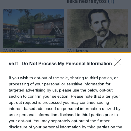
lieka neišrašytos
(1)
Klaipėda
Lietuva
Parduotuvės nebus -
Užulėnyje – Smetoninių
ve.lt -
Do Not Process My Personal Information
atnaujinamo pastato
šventė: istorikai kels
paskirtis liks ta pati
(1)
neatsakytus prezidento
If you wish to opt-out of the sale, sharing to third parties, or
epochos klausimus
(2)
processing of your personal or sensitive information for
targeted advertising by us, please use the below opt-out
section to confirm your selection. Please note that after your
opt-out request is processed you may continue seeing
interest-based ads based on personal information utilized by
us or personal information disclosed to third parties prior to
your opt-out. You may separately opt-out of the further
disclosure of your personal information by third parties on the
Klaipėda
Klaipėdos pulsas