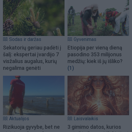
Sodas ir daržas
Gyvenimas
Sekatorių geriau padėti į
Etiopija per vieną dieną
šalį: ekspertai įvardijo 7
pasodino 353 milijonus
visžalius augalus, kurių
medžių: kiek iš jų išliko?
negalima genėti
(1)
Aktualijos
Laisvalaikis
Rizikuoja gyvybe, bet ne
3 gimimo datos, kurios