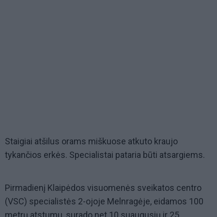
Staigiai atšilus orams miškuose atkuto kraujo
tykančios erkės. Specialistai pataria būti atsargiems.
Pirmadienį Klaipėdos visuomenės sveikatos centro
(VSC) specialistės 2-ojoje Melnragėje, eidamos 100
metrų atstumu, surado net 10 suaugusių ir 25