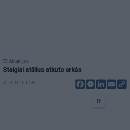
Aktualijos
Staigiai atšilus atkuto erkės
Facebook
Messenger
LinkedIn
Email
C
2010-04-12 12:00
L