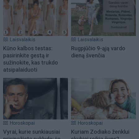
Laisvalaikis
Laisvalaikis
Kūno kalbos testas:
Rugpjūčio 9-ąją vardo
pasirinkite gestą ir
dieną švenčia
sužinokite, kas trukdo
atsipalaiduoti
Horoskopai
Horoskopai
Vyrai, kurie sunkiausiai
Kuriam Zodiako ženklui
prisipažįsta suklydę: jie
skubiai reikia šuns?