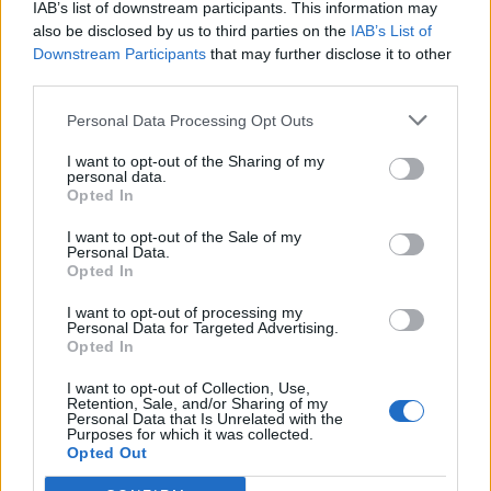
IAB’s list of downstream participants. This information may
Kelininkai gali
Klaipėdoje - prancūzų
also be disclosed by us to third parties on the
IAB’s List of
patriukšmauti naktį:
laivas, kuriame galima
Downstream Participants
that may further disclose it to other
remontuojama svarbi
išgirsti banginių ir delfinų
third parties.
eismo arterija
(3)
skleidžiamus garsus
(1)
Personal Data Processing Opt Outs
I want to opt-out of the Sharing of my
personal data.
Opted In
I want to opt-out of the Sale of my
Personal Data.
Opted In
Klaipėdos pulsas
Lietuva
I want to opt-out of processing my
Nusitrynęs ženklinimas
Čmilytė-Nielsen
Personal Data for Targeted Advertising.
klaidina vairuotojus:
neatmeta idėjos
Opted In
atnaujins tik baigus
kandidatuoti į
I want to opt-out of Collection, Use,
prospekto rekonstrukciją
prezidentus
(23)
Retention, Sale, and/or Sharing of my
Personal Data that Is Unrelated with the
(5)
Purposes for which it was collected.
Opted Out