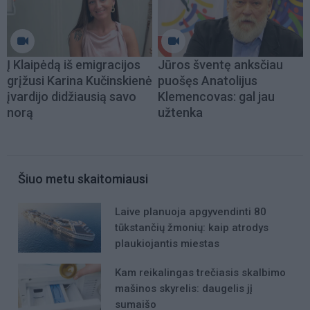
Į Klaipėdą iš emigracijos
Jūros šventę anksčiau
grįžusi Karina Kučinskienė
puošęs Anatolijus
įvardijo didžiausią savo
Klemencovas: gal jau
norą
užtenka
Šiuo metu skaitomiausi
Laive planuoja apgyvendinti 80
tūkstančių žmonių: kaip atrodys
plaukiojantis miestas
Kam reikalingas trečiasis skalbimo
mašinos skyrelis: daugelis jį
sumaišo