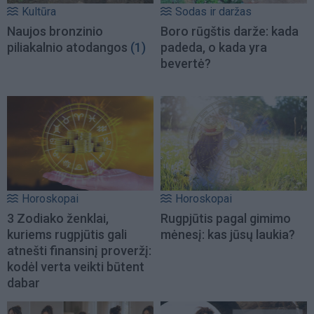
Kultūra
Sodas ir daržas
Naujos bronzinio
Boro rūgštis darže: kada
piliakalnio atodangos
(1)
padeda, o kada yra
bevertė?
Horoskopai
Horoskopai
3 Zodiako ženklai,
Rugpjūtis pagal gimimo
kuriems rugpjūtis gali
mėnesį: kas jūsų laukia?
atnešti finansinį proveržį:
kodėl verta veikti būtent
dabar