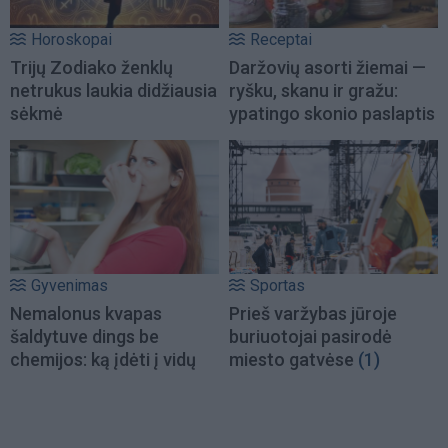
Horoskopai
Receptai
Trijų Zodiako ženklų
Daržovių asorti žiemai —
netrukus laukia didžiausia
ryšku, skanu ir gražu:
sėkmė
ypatingo skonio paslaptis
Gyvenimas
Sportas
Nemalonus kvapas
Prieš varžybas jūroje
šaldytuve dings be
buriuotojai pasirodė
chemijos: ką įdėti į vidų
miesto gatvėse
(1)