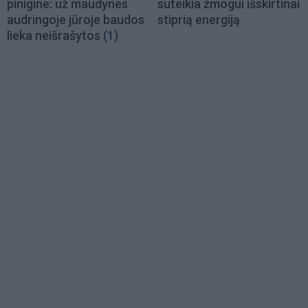
pinigine: už maudynes
suteikia žmogui išskirtinai
audringoje jūroje baudos
stiprią energiją
lieka neišrašytos
(1)
Load
More