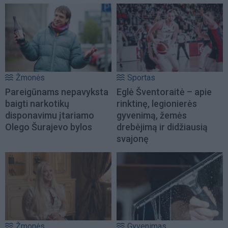
Žmonės
Sportas
Pareigūnams nepavyksta
Eglė Šventoraitė – apie
baigti narkotikų
rinktinę, legionierės
disponavimu įtariamo
gyvenimą, žemės
Olego Šurajevo bylos
drebėjimą ir didžiausią
svajonę
Žmonės
Gyvenimas