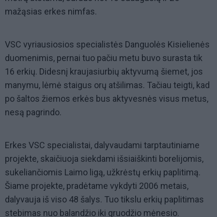
mažąsias erkes nimfas.
VSC vyriausiosios specialistės Danguolės Kisielienės
duomenimis, pernai tuo pačiu metu buvo surasta tik
16 erkių. Didesnį kraujasiurbių aktyvumą šiemet, jos
manymu, lėmė staigus orų atšilimas. Tačiau teigti, kad
po šaltos žiemos erkės bus aktyvesnės visus metus,
nesą pagrindo.
Erkes VSC specialistai, dalyvaudami tarptautiniame
projekte, skaičiuoja siekdami išsiaiškinti borelijomis,
sukeliančiomis Laimo ligą, užkrėstų erkių paplitimą.
Šiame projekte, pradėtame vykdyti 2006 metais,
dalyvauja iš viso 48 šalys. Tuo tikslu erkių paplitimas
stebimas nuo balandžio iki gruodžio mėnesio.