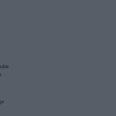
uliai
s.
je