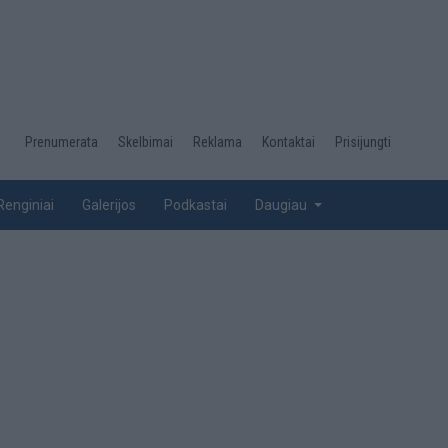
Desktop
Prenumerata
Skelbimai
Reklama
Kontaktai
Prisijungti
menu
top
Renginiai
Galerijos
Podkastai
Daugiau