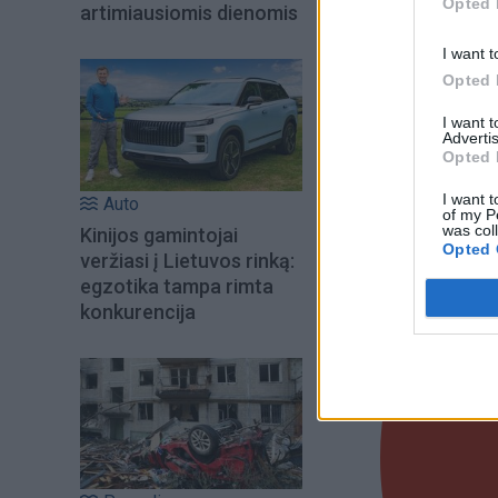
"Balticum" TV laida
Opted 
artimiausiomis dienomis
I want t
Opted 
I want 
Advertis
Opted 
I want t
Auto
of my P
was col
Kinijos gamintojai
Opted 
veržiasi į Lietuvos rinką:
egzotika tampa rimta
konkurencija