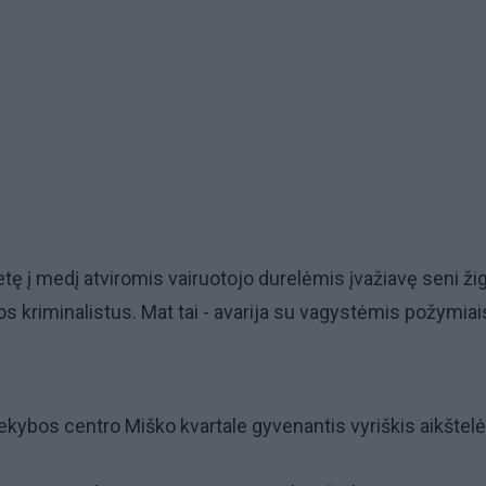
ę į medį atviromis vairuotojo durelėmis įvažiavę seni žig
 kriminalistus. Mat tai - avarija su vagystėmis požymiai
prekybos centro Miško kvartale gyvenantis vyriškis aikštelė