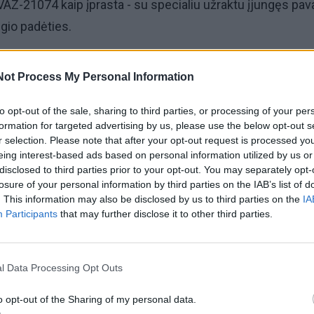
AZ-21074 kaip įprasta - su specialiu užraktu įjungęs pav
ėgio padėties.
Not Process My Personal Information
vertino - prasukęs spynelę jis paleido variklį, tačiau išjung
to opt-out of the sale, sharing to third parties, or processing of your per
išjungti nesugebėjo. Mašina atidarytomis vairuotojo dur
formation for targeted advertising by us, please use the below opt-out s
r selection. Please note that after your opt-out request is processed y
si į medį.
eing interest-based ads based on personal information utilized by us or
disclosed to third parties prior to your opt-out. You may separately opt-
losure of your personal information by third parties on the IAB’s list of
. This information may also be disclosed by us to third parties on the
IA
Participants
that may further disclose it to other third parties.
ėjo sprukdamas iš "septintuko" pagriebti salone buvusius
l Data Processing Opt Outs
o opt-out of the Sharing of my personal data.