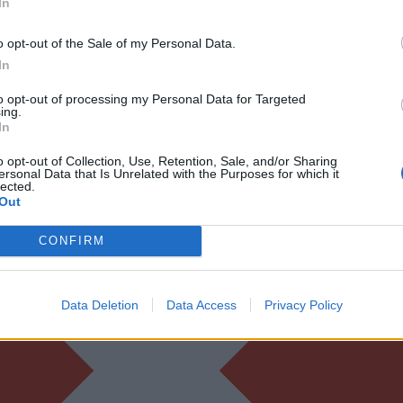
 "Reidas" - pirmadieniais 20.15 val.
In
o opt-out of the Sale of my Personal Data.
In
to opt-out of processing my Personal Data for Targeted
ing.
In
o opt-out of Collection, Use, Retention, Sale, and/or Sharing
ersonal Data that Is Unrelated with the Purposes for which it
lected.
Out
CONFIRM
Data Deletion
Data Access
Privacy Policy