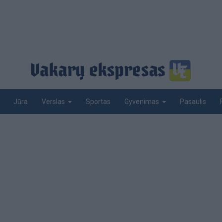
Jūra
Sportas
Pasaulis
Verslas
Gyvenimas