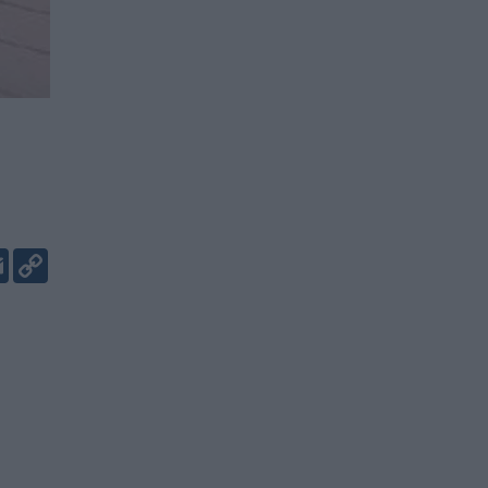
er
kedIn
Email
Copy
Link