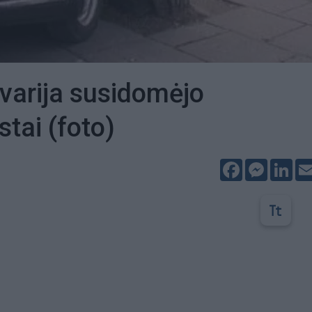
avarija susidomėjo
stai (foto)
Facebook
Messeng
Lin