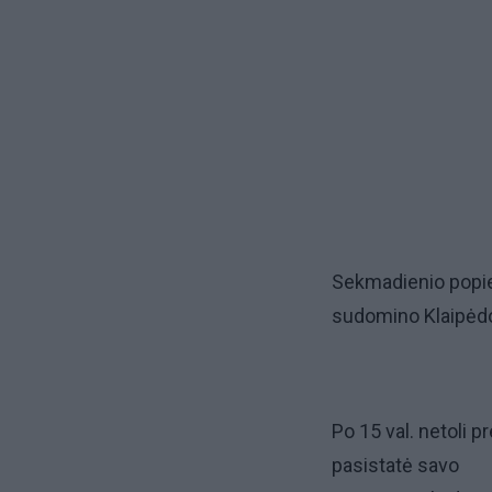
Sekmadienio popiet
sudomino Klaipėdos
Po 15 val. netoli 
pasistatė savo