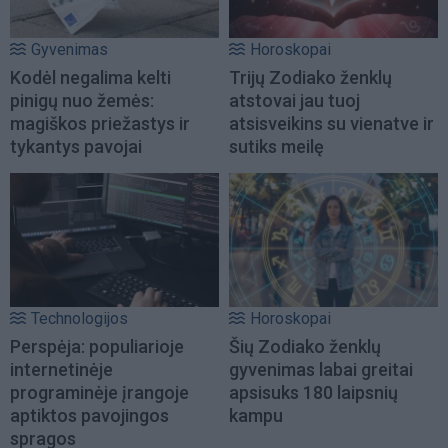
Gyvenimas
Horoskopai
Kodėl negalima kelti
Trijų Zodiako ženklų
pinigų nuo žemės:
atstovai jau tuoj
magiškos priežastys ir
atsisveikins su vienatve ir
tykantys pavojai
sutiks meilę
Technologijos
Horoskopai
Perspėja: populiarioje
Šių Zodiako ženklų
internetinėje
gyvenimas labai greitai
programinėje įrangoje
apsisuks 180 laipsnių
aptiktos pavojingos
kampu
spragos