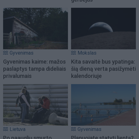
Gyvenimas
Mokslas
Gyvenimas kaime: mažos
Kita savaitė bus ypatinga:
paslaptys tampa dideliais
šią dieną verta pasižymėti
privalumais
kalendoriuje
Lietuva
Gyvenimas
Po paauglių smurto
Planuojate statyti lieptą?