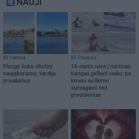
NAUJI
Lietuva
Pasaulis
Plungė šoka viliotinį
16-metis nėrė į mirtinas
naujakuriams, vardija
bangas gelbėti vaiko: po
privalumus
kovos su likimu
sureagavo net
prezidentas