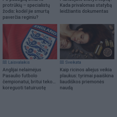
protrūkių – specialistų
Kada privalomas statybą
žodis: kodėl jie smurtą
leidžiantis dokumentas
paverčia reginiu?
Laisvalaikis
Sveikata
Anglijai nelaimėjus
Kaip ricinos aliejus veikia
Pasaulio futbolo
plaukus: tyrimai paaiškina
čempionatui, britui teko...
liaudiškos priemonės
koreguoti tatuiruotę
naudą