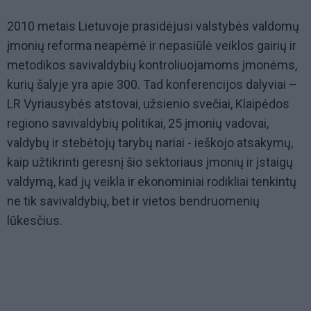
2010 metais Lietuvoje prasidėjusi valstybės valdomų
įmonių reforma neapėmė ir nepasiūlė veiklos gairių ir
metodikos savivaldybių kontroliuojamoms įmonėms,
kurių šalyje yra apie 300. Tad konferencijos dalyviai –
LR Vyriausybės atstovai, užsienio svečiai, Klaipėdos
regiono savivaldybių politikai, 25 įmonių vadovai,
valdybų ir stebėtojų tarybų nariai - ieškojo atsakymų,
kaip užtikrinti geresnį šio sektoriaus įmonių ir įstaigų
valdymą, kad jų veikla ir ekonominiai rodikliai tenkintų
ne tik savivaldybių, bet ir vietos bendruomenių
lūkesčius.