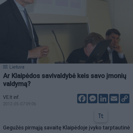
Lietuva
Ar Klaipėdos savivaldybė keis savo įmonių
valdymą?
Facebook
Messenger
LinkedIn
Email
C
VE.lt inf.
L
2012-05-07 09:06
Gegužės pirmąją savaitę Klaipėdoje įvyko tarptautinė