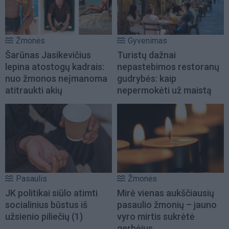
Žmonės
Gyvenimas
Šarūnas Jasikevičius
Turistų dažnai
lepina atostogų kadrais:
nepastebimos restoranų
nuo žmonos neįmanoma
gudrybės: kaip
atitraukti akių
nepermokėti už maistą
Pasaulis
Žmonės
JK politikai siūlo atimti
Mirė vienas aukščiausių
socialinius būstus iš
pasaulio žmonių – jauno
užsienio piliečių
(1)
vyro mirtis sukrėtė
gerbėjus