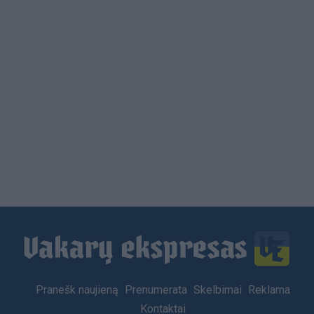
Load
More
Footer
Pranešk naujieną
Prenumerata
Skelbimai
Reklama
menu
Kontaktai