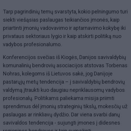
Tarp pagrindinių temų svarstyta, kokio pelningumo turi
siekti viešąsias paslaugas teikiančios įmonės, kaip
priartinti įmonių vadovavimo ir aptarnavimo kokybę iki
privataus sektoriaus lygio ir kaip atskirti politiką nuo
vadybos profesionalumo.
Konferencijos svečias iš Kiogės, Danijos savivaldybių
komunalinių bendrovių asociacijos atstovas Torbenas
Nohras, kolegoms iš Lietuvos sakė, jog Danijoje
pastarųjų metų tendencija – į savivaldybių bendrovių
valdymą įtraukti kuo daugiau nepriklausomų vadybos
profesionalų. Politikams paliekama misija priimti
sprendimus dėl įmonių strateginių tikslų, mokesčių už
paslaugas ar rinkliavų dydžio. Dar viena svarbi danų
savivaldos tendencija - sujungti įmones į didesnes
regionines bendroves ir taip sumažinti