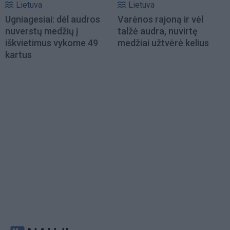
Lietuva
Lietuva
Ugniagesiai: dėl audros
Varėnos rajoną ir vėl
nuverstų medžių į
talžė audra, nuvirtę
iškvietimus vykome 49
medžiai užtvėrė kelius
kartus