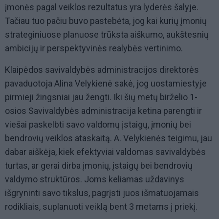
įmonės pagal veiklos rezultatus yra lyderės šalyje.
Tačiau tuo pačiu buvo pastebėta, jog kai kurių įmonių
strateginiuose planuose trūksta aiškumo, aukštesnių
ambicijų ir perspektyvinės realybės vertinimo.
Klaipėdos savivaldybės administracijos direktorės
pavaduotoja Alina Velykienė sakė, jog uostamiestyje
pirmieji žingsniai jau žengti. Iki šių metų birželio 1-
osios Savivaldybės administracija ketina parengti ir
viešai paskelbti savo valdomų įstaigų, įmonių bei
bendrovių veiklos ataskaitą. A. Velykienės teigimu, jau
dabar aiškėja, kiek efektyviai valdomas savivaldybės
turtas, ar gerai dirba įmonių, įstaigų bei bendrovių
valdymo struktūros. Joms keliamas uždavinys
išgryninti savo tikslus, pagrįsti juos išmatuojamais
rodikliais, suplanuoti veiklą bent 3 metams į priekį.