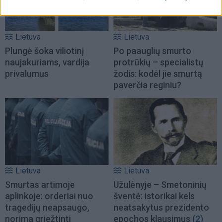
Lietuva
Lietuva
Plungė šoka viliotinį
Po paauglių smurto
naujakuriams, vardija
protrūkių – specialistų
privalumus
žodis: kodėl jie smurtą
paverčia reginiu?
Lietuva
Lietuva
Smurtas artimoje
Užulėnyje – Smetoninių
aplinkoje: orderiai nuo
šventė: istorikai kels
tragedijų neapsaugo,
neatsakytus prezidento
norima griežtinti
epochos klausimus
(2)