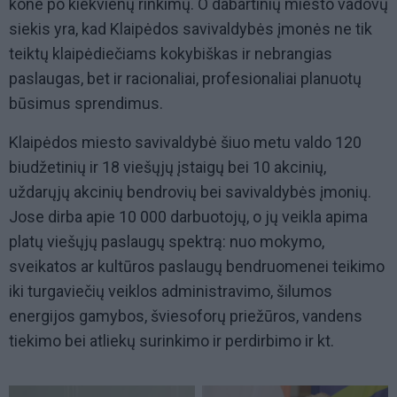
kone po kiekvienų rinkimų. O dabartinių miesto vadovų
siekis yra, kad Klaipėdos savivaldybės įmonės ne tik
teiktų klaipėdiečiams kokybiškas ir nebrangias
paslaugas, bet ir racionaliai, profesionaliai planuotų
būsimus sprendimus.
Klaipėdos miesto savivaldybė šiuo metu valdo 120
biudžetinių ir 18 viešųjų įstaigų bei 10 akcinių,
uždarųjų akcinių bendrovių bei savivaldybės įmonių.
Jose dirba apie 10 000 darbuotojų, o jų veikla apima
platų viešųjų paslaugų spektrą: nuo mokymo,
sveikatos ar kultūros paslaugų bendruomenei teikimo
iki turgaviečių veiklos administravimo, šilumos
energijos gamybos, šviesoforų priežūros, vandens
tiekimo bei atliekų surinkimo ir perdirbimo ir kt.