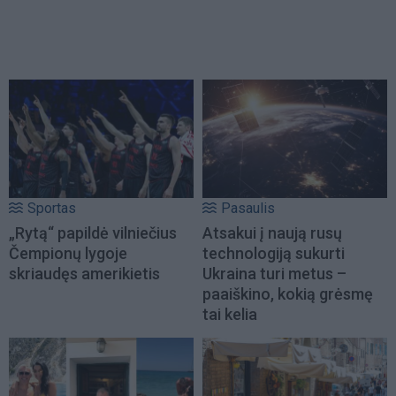
Sportas
Pasaulis
„Rytą“ papildė vilniečius
Atsakui į naują rusų
Čempionų lygoje
technologiją sukurti
skriaudęs amerikietis
Ukraina turi metus –
paaiškino, kokią grėsmę
tai kelia