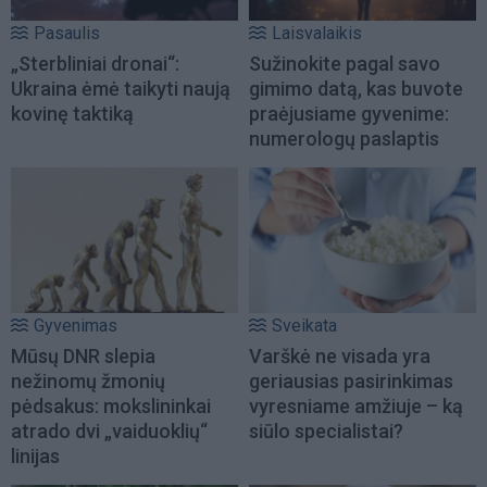
Pasaulis
Laisvalaikis
„Sterbliniai dronai“:
Sužinokite pagal savo
Ukraina ėmė taikyti naują
gimimo datą, kas buvote
kovinę taktiką
praėjusiame gyvenime:
numerologų paslaptis
Gyvenimas
Sveikata
Mūsų DNR slepia
Varškė ne visada yra
nežinomų žmonių
geriausias pasirinkimas
pėdsakus: mokslininkai
vyresniame amžiuje – ką
atrado dvi „vaiduoklių“
siūlo specialistai?
linijas