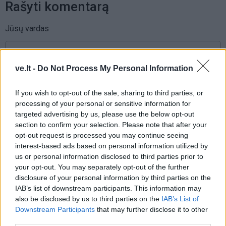
Rašyti komentarą
Jūsų vardas
ve.lt -
Do Not Process My Personal Information
Komentaras
If you wish to opt-out of the sale, sharing to third parties, or
processing of your personal or sensitive information for
targeted advertising by us, please use the below opt-out
section to confirm your selection. Please note that after your
opt-out request is processed you may continue seeing
interest-based ads based on personal information utilized by
us or personal information disclosed to third parties prior to
your opt-out. You may separately opt-out of the further
disclosure of your personal information by third parties on the
This site is protected by
IAB’s list of downstream participants. This information may
Sutinku su
taisyklėmis
reCAPTCHA and the Google
also be disclosed by us to third parties on the
IAB’s List of
Privacy Policy
and
Terms of
Downstream Participants
that may further disclose it to other
Service
apply.
third parties.