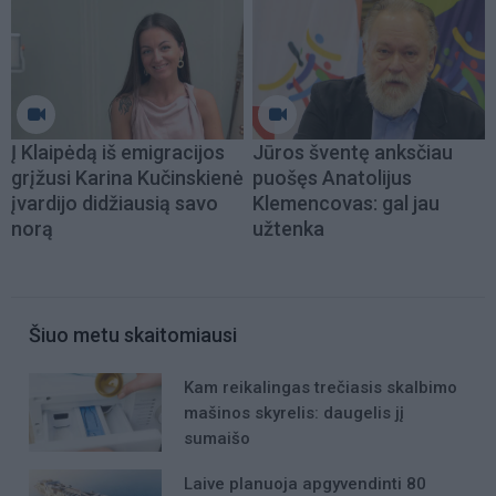
Į Klaipėdą iš emigracijos
Jūros šventę anksčiau
grįžusi Karina Kučinskienė
puošęs Anatolijus
įvardijo didžiausią savo
Klemencovas: gal jau
norą
užtenka
Šiuo metu skaitomiausi
Kam reikalingas trečiasis skalbimo
mašinos skyrelis: daugelis jį
sumaišo
Laive planuoja apgyvendinti 80