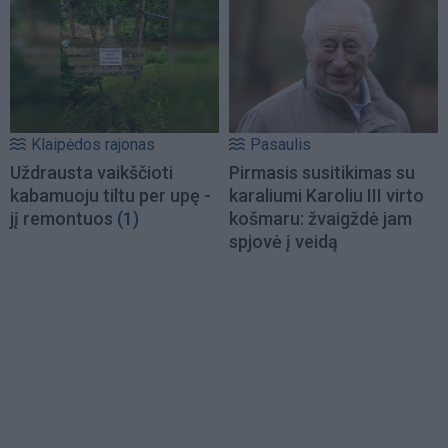
Klaipėdos rajonas
Pasaulis
Uždrausta vaikščioti
Pirmasis susitikimas su
kabamuoju tiltu per upę -
karaliumi Karoliu III virto
jį remontuos
(1)
košmaru: žvaigždė jam
spjovė į veidą